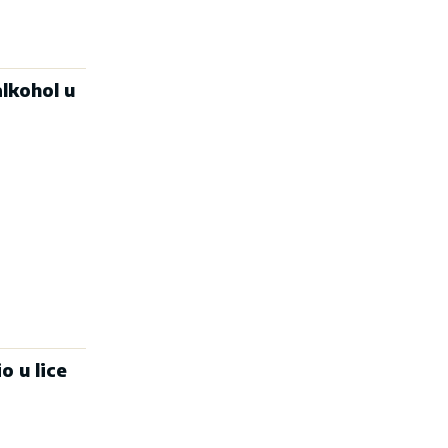
lkohol u
o u lice