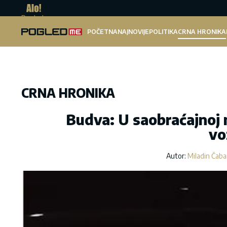
Pogled.me
POČETNA
NAJNOVIJE
POLITIKA
CRNA HRONIKA
CRNA HRONIKA
Budva: U saobraćajnoj 
vo
Autor:
Miladin Čab