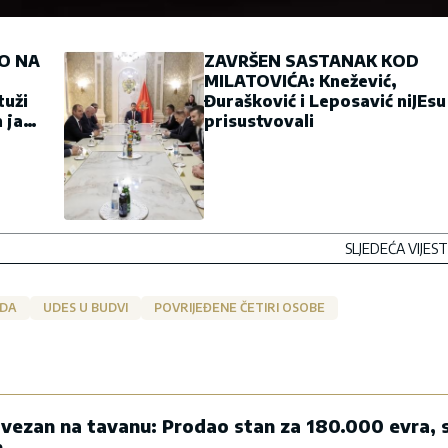
IO NA
ZAVRŠEN SASTANAK KOD
MILATOVIĆA: Knežević,
tuži
Đurašković i Leposavić niJEsu
 ja
prisustvovali
SLJEDEĆA VIJEST
ODA
UDES U BUDVI
POVRIJEĐENE ČETIRI OSOBE
ezan na tavanu: Prodao stan za 180.000 evra, 
n