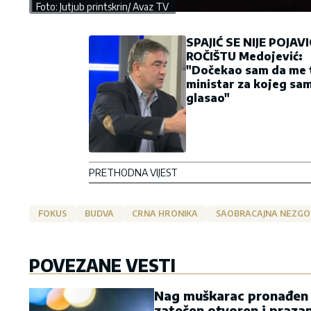
Foto: Jutjub printskrin/ Avaz TV
SPAJIĆ SE NIJE POJAV
ROČIŠTU Medojević:
"Dočekao sam da me 
ministar za kojeg sam
glasao"
PRETHODNA VIJEST
FOKUS
BUDVA
CRNA HRONIKA
SAOBRACAJNA NEZG
POVEZANE VESTI
Nag muškarac pronađen v
zatečen otvoren i praza