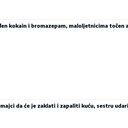
đen kokain i bromazepam, maloljetnicima točen a
majci da će je zaklati i zapaliti kuću, sestru udari