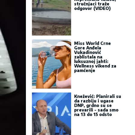
stručnjaci traže
odgovor (VIDEO)
Miss World Crne
Gore Anđela
Vukadinović
zablistala na
luksuznoj jahti:
Wellness vikend za
pamćenje
Knežević: Planirali su
da razbiju i ugase
DNP, grdno su se
prevarili - sada smo
na 13 do 15 odsto