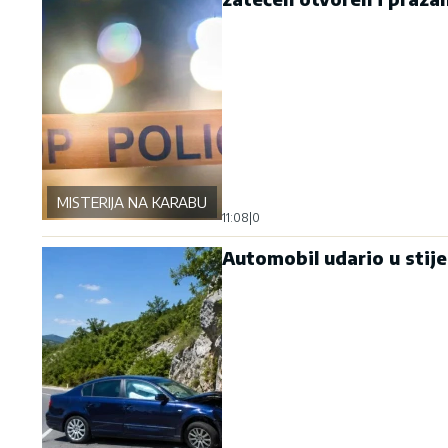
MISTERIJA NA KARABURMI
11:08
|
0
Automobil udario u stij