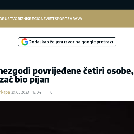
DRUŠTVO
BIZNIS
REGION
SVIJET
SPORT
ZABAVA
Dodaj kao željeni izvor na google pretrazi
nezgodi povrijeđene četiri osobe,
zač bio pijan
arkapa
29.05.2023.
12:04
0