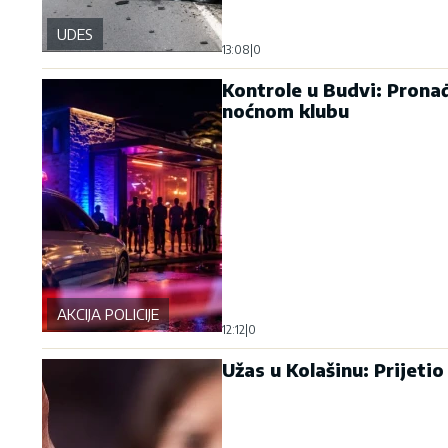
UDES
13:08
|
0
Kontrole u Budvi: Prona
noćnom klubu
AKCIJA POLICIJE
12:12
|
0
Užas u Kolašinu: Prijetio 