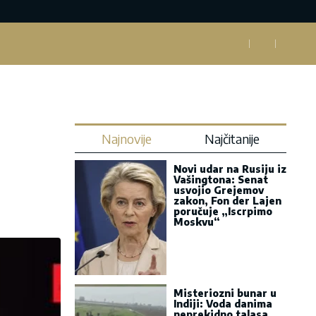
Najnovije
Najčitanije
Novi udar na Rusiju iz
Vašingtona: Senat
usvojio Grejemov
zakon, Fon der Lajen
poručuje „Iscrpimo
Moskvu“
Misteriozni bunar u
Indiji: Voda danima
neprekidno talasa,