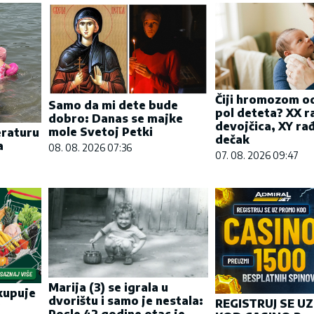
Čiji hromozom o
Samo da mi dete bude
pol deteta? XX r
dobro: Danas se majke
devojčica, XY ra
mole Svetoj Petki
eraturu
dečak
a
08. 08. 2026 07:36
07. 08. 2026 09:47
Marija (3) se igrala u
kupuje
dvorištu i samo je nestala:
REGISTRUJ SE U
?
Posle 42 godine otac je