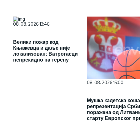
08. 08. 2026 13:46
Велики пожар код
Књажевца и даље није
локализован: Ватрогасци
непрекидно на терену
08. 08. 2026 15:00
Мушка кадетска кош
репрезентација Срби
поражена од Литвани
старту Европског пр