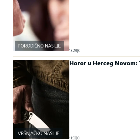
PORODIČNO NASILJE
13:29
|
0
Horor u Herceg Novom: T
VRŠNJAČKO NASILJE
11:32
|
0