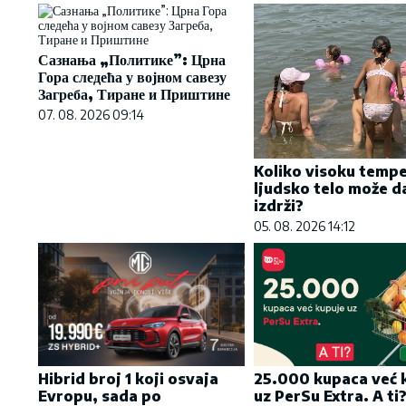
Сазнања „Политике”: Црна
Гора следећа у војном савезу
Загреба, Тиране и Приштине
07. 08. 2026 09:14
Koliko visoku temp
ljudsko telo može d
izdrži?
05. 08. 2026 14:12
Hibrid broj 1 koji osvaja
25.000 kupaca već 
Evropu, sada po
uz PerSu Extra. A ti