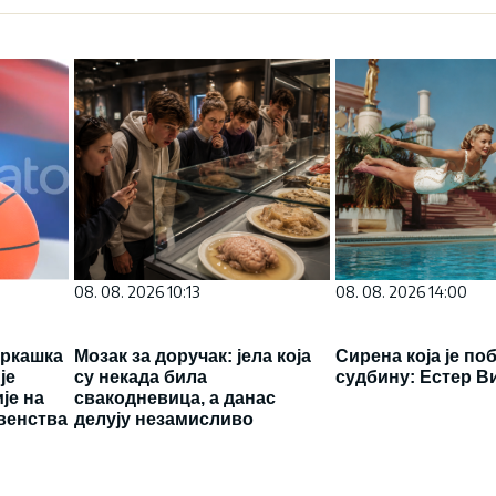
08. 08. 2026 10:13
08. 08. 2026 14:00
аркашка
Мозак за доручак: јела која
Сирена која је по
је
су некада била
судбину: Естер В
је на
свакодневица, а данас
венства
делују незамисливо