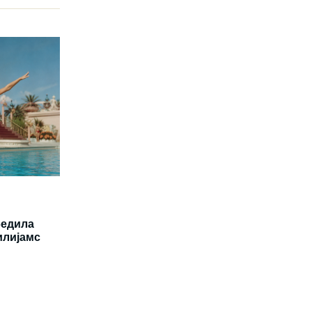
бедила
илијамс