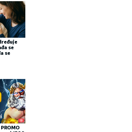
dređuje
ađa se
đa se
Z PROMO