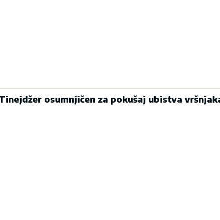
inejdžer osumnjičen za pokušaj ubistva vršnjak