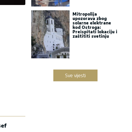
Mitropolija
upozorava zbog
solarne elektrane
kod Ostroga:
Preispitati lokaciju i
zaštititi svetinju
Sve vijesti
sef