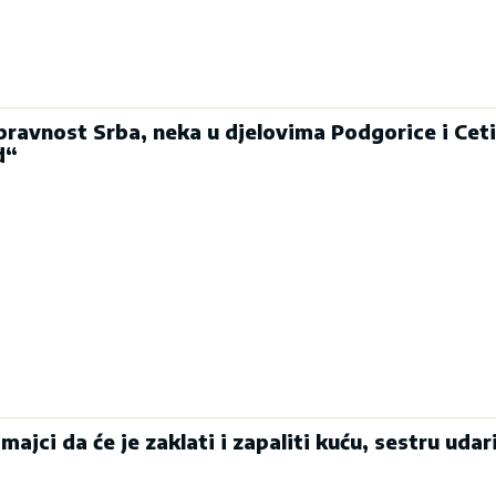
pravnost Srba, neka u djelovima Podgorice i Cet
d“
majci da će je zaklati i zapaliti kuću, sestru udari