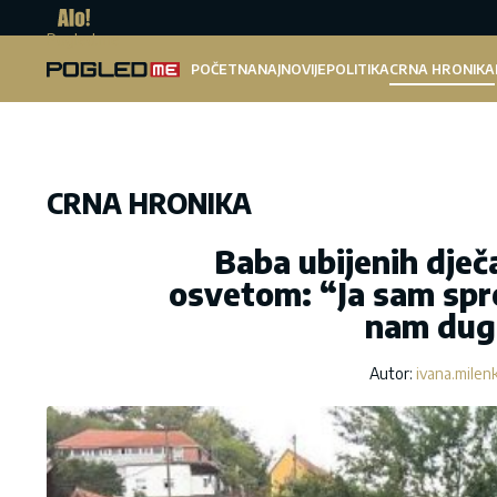
Pogled.me
POČETNA
NAJNOVIJE
POLITIKA
CRNA HRONIKA
CRNA HRONIKA
Baba ubijenih dječ
osvetom: “Ja sam spr
nam dugu
Autor:
ivana.milen