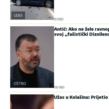
UDES
13:08
|
0
Antić: Ako ne žele ravno
svoj „fašistički Diznilen
OŠTRO
08:56
|
0
Užas u Kolašinu: Prijetio 