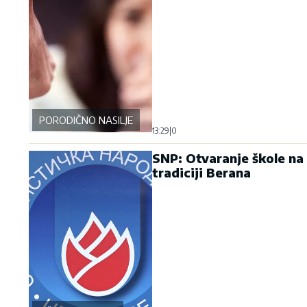
PORODIČNO NASILJE
13:29
|
0
SNP: Otvaranje škole na 
tradiciji Berana