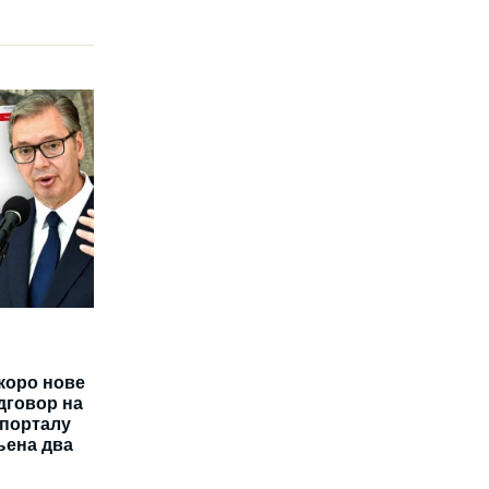
скоро нове
дговор на
 порталу
њена два