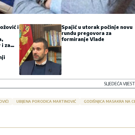
žović i
Spajić u utorak počinje novu
e
rundu pregovora za
a,
formiranje Vlade
 i za
ji
SLJEDEĆA VIJEST
VIĆI
UBIJENA PORODICA MARTINOVIĆ
GODIŠNJICA MASAKRA NA C