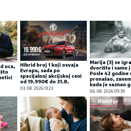
Marija (3) se igra
Hibrid broj 1 koji osvaja
od oca,
dvorištu i samo j
Evropu, sada po
 što
Posle 42 godine 
specijalnoj akcijskoj ceni
etici
pronašao, zanem
od 19.990€ do 31.8.
kada je saznao gd
03. 08. 2026 13:23
06. 08. 2026 09:39