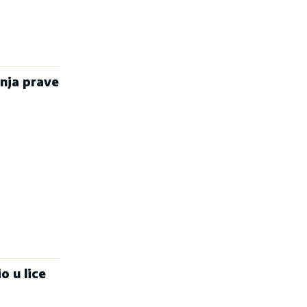
inja prave
o u lice