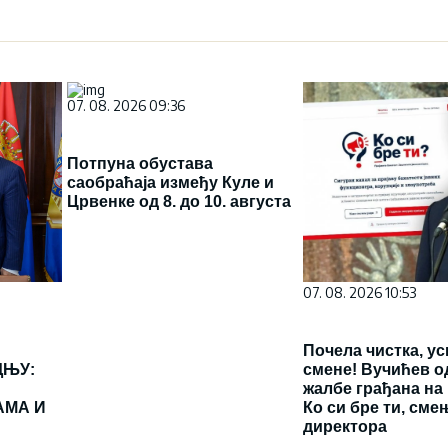
07. 08. 2026 09:36
Потпуна обустава
саобраћаја између Куле и
Црвенке од 8. до 10. августа
07. 08. 2026 10:53
Почела чистка, у
ДЊУ:
смене! Вучићев о
жалбе грађана на
АМА И
Ко си бре ти, сме
директора