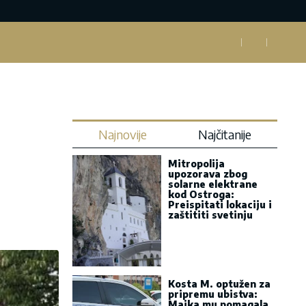
Najnovije
Najčitanije
Mitropolija
upozorava zbog
solarne elektrane
kod Ostroga:
Preispitati lokaciju i
zaštititi svetinju
Kosta M. optužen za
pripremu ubistva:
Majka mu pomagala