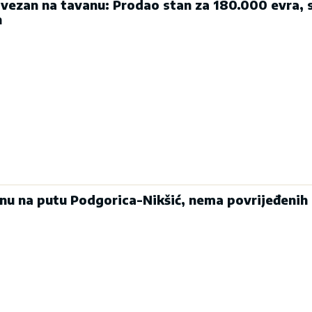
ezan na tavanu: Prodao stan za 180.000 evra, 
n
enu na putu Podgorica-Nikšić, nema povrijeđenih