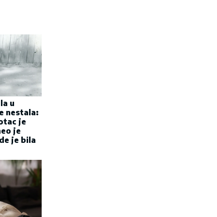
la u
e nestala:
otac je
eo je
e je bila