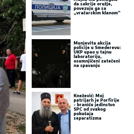
da sakrije oružje,
povezuju ga sa
„vračarskim klanom“
Munjevita akcija
policije u Smederevu:
UKP upao u tajnu
laboratoriju,
osumnjičeni zatečeni
na spavanju
Knežević: Moj
patrijarh je Porfirije
- braniću jedinstvo
SPC od svakog
pokušaja
separatizma