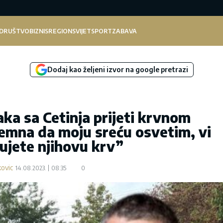
DRUŠTVO
BIZNIS
REGION
SVIJET
SPORT
ZABAVA
Dodaj kao željeni izvor na google pretrazi
aka sa Cetinja prijeti krvnom
emna da moju sreću osvetim, vi
jete njihovu krv”
kovic
14.08.2023.
08:35
0