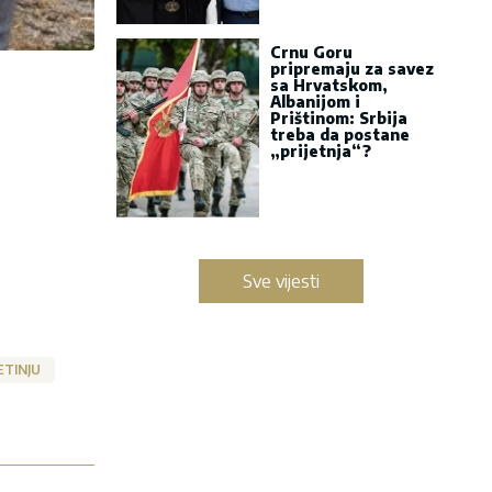
Crnu Goru
pripremaju za savez
sa Hrvatskom,
Albanijom i
Prištinom: Srbija
treba da postane
„prijetnja“?
Sve vijesti
ETINJU