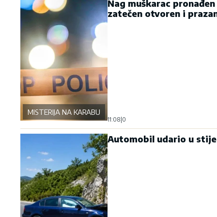
Nag muškarac pronađen v
zatečen otvoren i praza
MISTERIJA NA KARABURMI
11:08
|
0
Automobil udario u stij