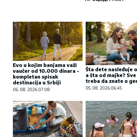
Evo u kojim banjama važi
Šta dete nasleđuje 
vaučer od 10.000 dinara -
a šta od majke? Sve
kompletan spisak
treba da znate o gen
destinacija u Srbiji
05. 08. 2026 06:45
06. 08. 2026 07:08