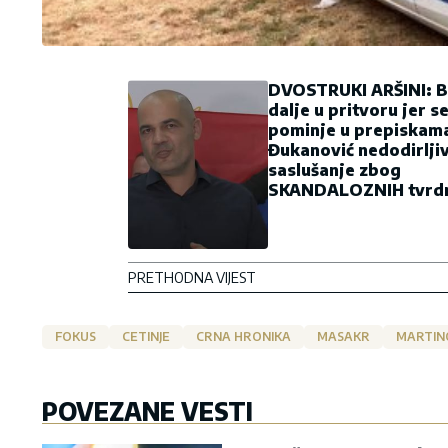
DVOSTRUKI ARŠINI: Bo
dalje u pritvoru jer s
pominje u prepiskam
Đukanović nedodirljiv
saslušanje zbog
SKANDALOZNIH tvrdn
PRETHODNA VIJEST
FOKUS
CETINJE
CRNA HRONIKA
MASAKR
MARTINO
POVEZANE VESTI