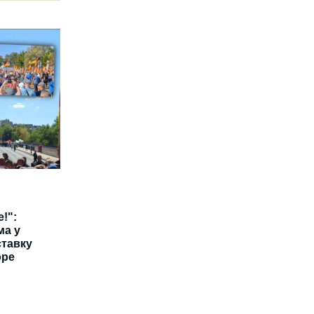
!":
ма у
ставку
оре