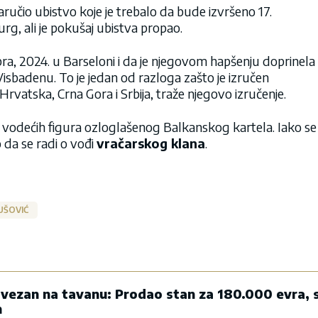
aručio ubistvo koje je trebalo da bude izvršeno 17.
rg, ali je pokušaj ubistva propao.
ra, 2024. u Barseloni i da je njegovom hapšenju doprinela
 Visbadenu. To je jedan od razloga zašto je izručen
, Hrvatska, Crna Gora i Srbija, traže njegovo izručenje.
 vodećih figura ozloglašenog Balkanskog kartela. Iako se
o da se radi o vođi
vračarskog klana
.
UŠOVIĆ
ezan na tavanu: Prodao stan za 180.000 evra, 
n