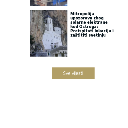
Mitropolija
upozorava zbog
solarne elektrane
kod Ostroga:
Preispitati lokaciju i
zaštititi svetinju
Sve vijesti