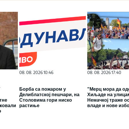
08. 08. 2026 10:46
08. 08. 2026 17:40
Т
Борба са пожаром у
"Мерц мора да оде
у
Делиблатској пешчари, на
Хиљаде на улица
тне
Столовима гори ниско
Немачкој траже о
 ковали
растиње
владе и нове изб
о