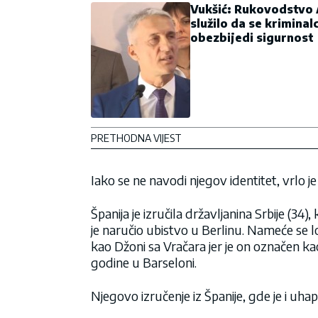
Vukšić: Rukovodstvo
služilo da se kriminal
obezbijedi sigurnost
PRETHODNA VIJEST
Iako se ne navodi njegov identitet, vrlo je
Španija je izručila državljanina Srbije (34
je naručio ubistvo u Berlinu. Nameće se lo
kao Džoni sa Vračara jer je on označen k
godine u Barseloni.
Njegovo izručenje iz Španije, gde je i uha