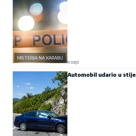
MISTERIJA NA KARABURMI
11:08
|
0
Automobil udario u stij