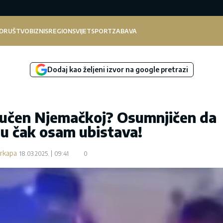
DRUŠTVO
BIZNIS
REGION
SVIJET
SPORT
ZABAVA
Dodaj kao željeni izvor na google pretrazi
ručen Njemačkoj? Osumnjičen da
 u čak osam ubistava!
arkapa
18.03.2025.
09:41
0