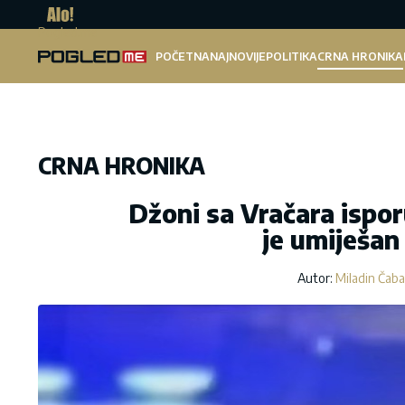
Pogled.me
POČETNA
NAJNOVIJE
POLITIKA
CRNA HRONIKA
CRNA HRONIKA
Džoni sa Vračara ispo
je umiješan
Autor:
Miladin Čab