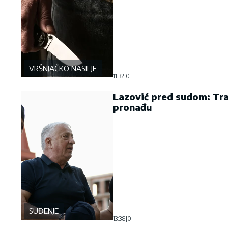
VRŠNJAČKO NASILJE
11:32
|
0
Lazović pred sudom: Traž
pronađu
SUĐENJE
13:38
|
0