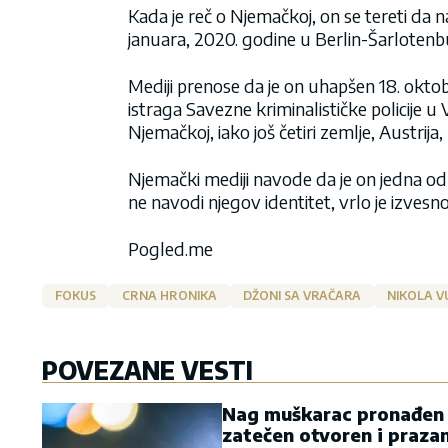
Kada je reč o Njemačkoj, on se tereti da n
januara, 2020. godine u Berlin-Šarlotenbu
Mediji prenose da je on uhapšen 18. oktob
istraga Savezne kriminalističke policije u
Njemačkoj, iako još četiri zemlje, Austrija
Njemački mediji navode da je on jedna od
ne navodi njegov identitet, vrlo je izvesn
Pogled.me
FOKUS
CRNA HRONIKA
DŽONI SA VRAČARA
NIKOLA V
POVEZANE VESTI
Nag muškarac pronađen v
zatečen otvoren i praza