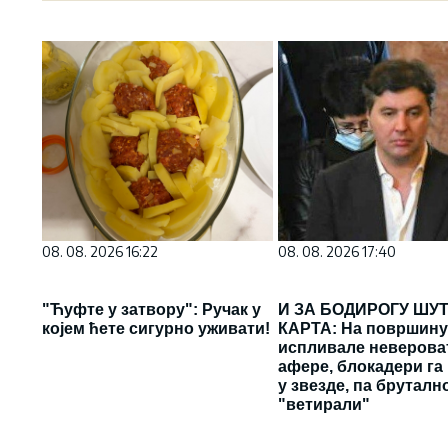
08. 08. 2026 16:22
08. 08. 2026 17:40
"Ћуфте у затвору": Ручак у
И ЗА БОДИРОГУ ШУ
којем ћете сигурно уживати!
КАРТА: На површин
испливале неверова
афере, блокадери га
у звезде, па бруталн
"ветирали"