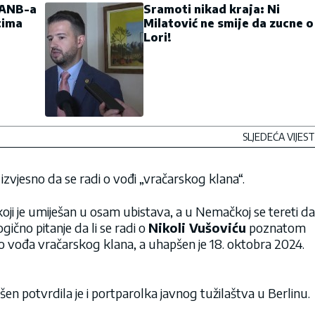
 ANB-a
Sramoti nikad kraja: Ni
cima
Milatović ne smije da zucne o
Lori!
SLJEDEĆA VIJEST
 izvjesno da se radi o vođi „vračarskog klana“.
), koji je umiješan u osam ubistava, a u Nemačkoj se tereti da
gično pitanje da li se radi o
Nikoli Vušoviću
poznatom
ao vođa vračarskog klana, a uhapšen je 18. oktobra 2024.
pšen potvrdila je i portparolka javnog tužilaštva u Berlinu.