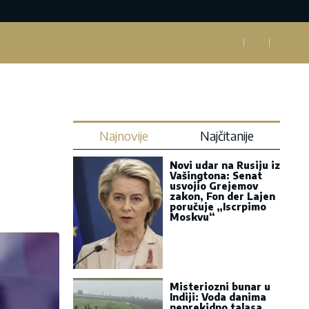
Najnovije
Najčitanije
Novi udar na Rusiju iz
Vašingtona: Senat
usvojio Grejemov
zakon, Fon der Lajen
poručuje „Iscrpimo
Moskvu“
Misteriozni bunar u
Indiji: Voda danima
neprekidno talasa,