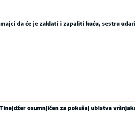
majci da će je zaklati i zapaliti kuću, sestru udari
inejdžer osumnjičen za pokušaj ubistva vršnjak