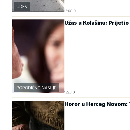
UDES
13:08
|
0
Užas u Kolašinu: Prijetio 
PORODIČNO NASILJE
13:29
|
0
Horor u Herceg Novom: T