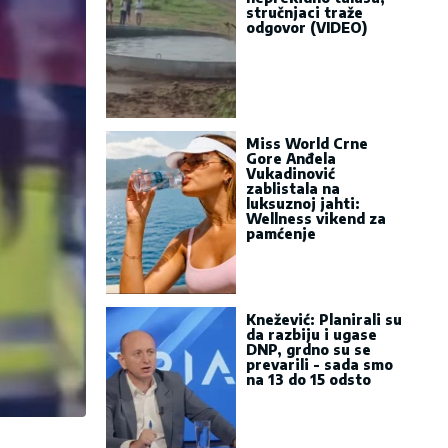
stručnjaci traže
odgovor (VIDEO)
Miss World Crne
Gore Anđela
Vukadinović
zablistala na
luksuznoj jahti:
Wellness vikend za
pamćenje
Knežević: Planirali su
da razbiju i ugase
DNP, grdno su se
prevarili - sada smo
na 13 do 15 odsto