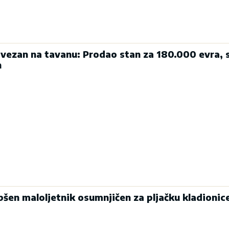
ezan na tavanu: Prodao stan za 180.000 evra, 
n
apšen maloljetnik osumnjičen za pljačku kladionic