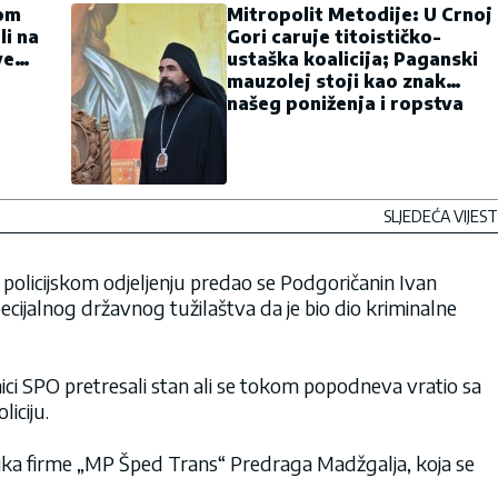
nom
Mitropolit Metodije: U Crnoj
li na
Gori caruje titoističko-
ve…
ustaška koalicija; Paganski
mauzolej stoji kao znak
našeg poniženja i ropstva
SLJEDEĆA VIJEST
licijskom odjeljenju predao se Podgoričanin Ivan
ecijalnog državnog tužilaštva da je bio dio kriminalne
ici SPO pretresali stan ali se tokom popodneva vratio sa
liciju.
ika firme „MP Šped Trans“ Predraga Madžgalja, koja se