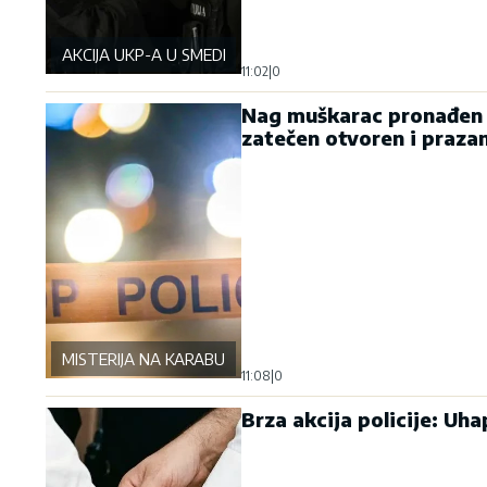
AKCIJA UKP-A U SMEDEREVU
11:02
|
0
Nag muškarac pronađen v
zatečen otvoren i praza
MISTERIJA NA KARABURMI
11:08
|
0
Brza akcija policije: Uh