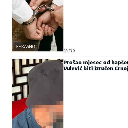
EFIKASNO
09:23
|
0
Prošao mjesec od hapšen
Vulević biti izručen Crno