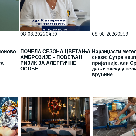
08. 08. 2026 04:30
08. 08. 2026 05:59
поново
ПОЧЕЛА СЕЗОНА ЦВЕТАЊА
Наранџасти мете
АМБРОЗИЈЕ – ПОВЕЋАН
снази: Сутра неш
га
РИЗИК ЗА АЛЕРГИЧНЕ
пријатније, али С
ОСОБЕ
даље очекују вел
врућине