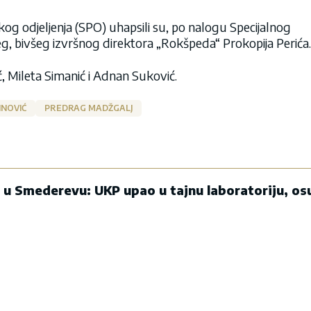
skog odjeljenja (SPO) uhapsili su, po nalogu Specijalnog
, bivšeg izvršnog direktora „Rokšpeda“ Prokopija Perića.
ć, Mileta Simanić i Adnan Suković.
INOVIĆ
PREDRAG MADŽGALJ
e u Smederevu: UKP upao u tajnu laboratoriju, os