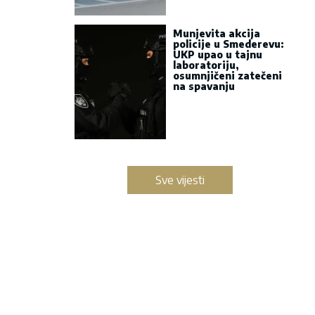
Munjevita akcija
policije u Smederevu:
UKP upao u tajnu
laboratoriju,
osumnjičeni zatečeni
na spavanju
Sve vijesti