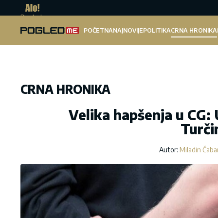
Pogled.me
POČETNA
NAJNOVIJE
POLITIKA
CRNA HRONIKA
CRNA HRONIKA
Velika hapšenja u CG:
Turči
Autor:
Miladin Čaba