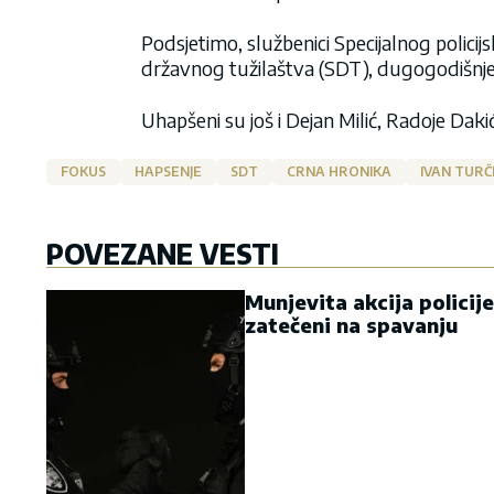
Podsjetimo, službenici Specijalnog policij
državnog tužilaštva (SDT), dugogodišnjeg
Uhapšeni su još i Dejan Milić, Radoje Daki
FOKUS
HAPSENJE
SDT
CRNA HRONIKA
IVAN TURČ
POVEZANE VESTI
Munjevita akcija policij
zatečeni na spavanju