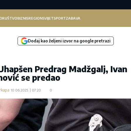
DRUŠTVO
BIZNIS
REGION
SVIJET
SPORT
ZABAVA
Dodaj kao željeni izvor na google pretrazi
 Uhapšen Predrag Madžgalj, Ivan
nović se predao
rkapa
10.06.2025.
07:20
0