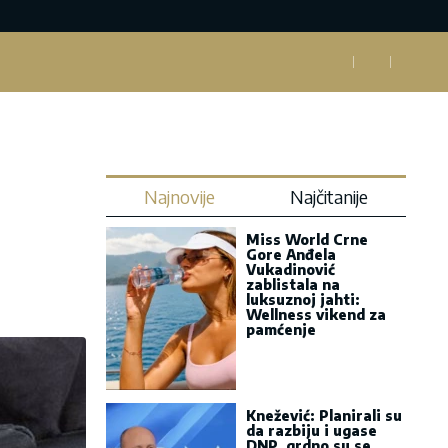
Najnovije
Najčitanije
Miss World Crne
Gore Anđela
Vukadinović
zablistala na
luksuznoj jahti:
Wellness vikend za
pamćenje
Knežević: Planirali su
da razbiju i ugase
DNP, grdno su se