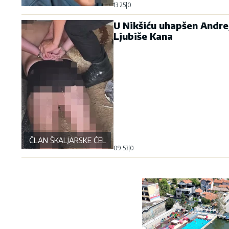
13:25
|
0
U Nikšiću uhapšen Andre
Ljubiše Kana
ČLAN ŠKALJARSKE ĆELIJE
09:53
|
0