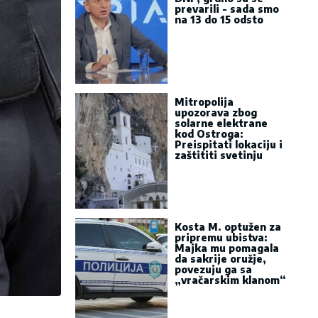
prevarili - sada smo
na 13 do 15 odsto
Mitropolija
upozorava zbog
solarne elektrane
kod Ostroga:
Preispitati lokaciju i
zaštititi svetinju
Kosta M. optužen za
pripremu ubistva:
Majka mu pomagala
da sakrije oružje,
povezuju ga sa
„vračarskim klanom“