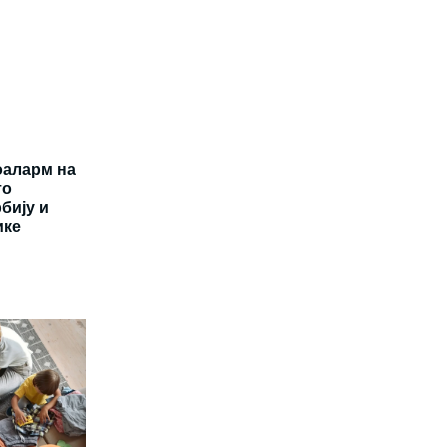
оаларм на
то
рбију и
ике