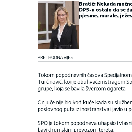
Bratić: Nekada moć
DPS-u ostalo da se ža
pjesme, murale, ježe
PRETHODNA VIJEST
Tokom popodnevnih časova Specijalnom po
Turčinović, koji je obuhvaćen istragom Sp
grupe, koja se bavila švercom cigareta.
On juče nije bio kod kuće kada su služben
poslovnog puta iz inostranstva i javio u po
SPO je tokom popodneva uhapsio i vlasn
bavi drumskim prevozom tereta.