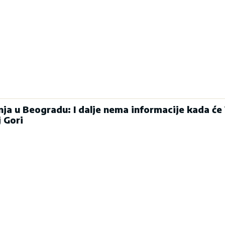
ja u Beogradu: I dalje nema informacije kada će
j Gori