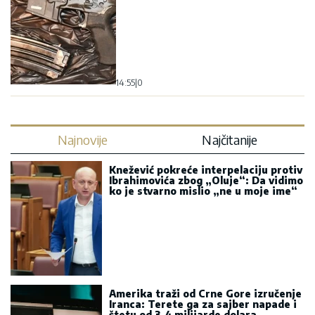
14:55
|
0
Najnovije
Najčitanije
Knežević pokreće interpelaciju protiv
Ibrahimovića zbog „Oluje“: Da vidimo
ko je stvarno mislio „ne u moje ime“
Amerika traži od Crne Gore izručenje
Iranca: Terete ga za sajber napade i
štetu od 3,4 milijarde dolara