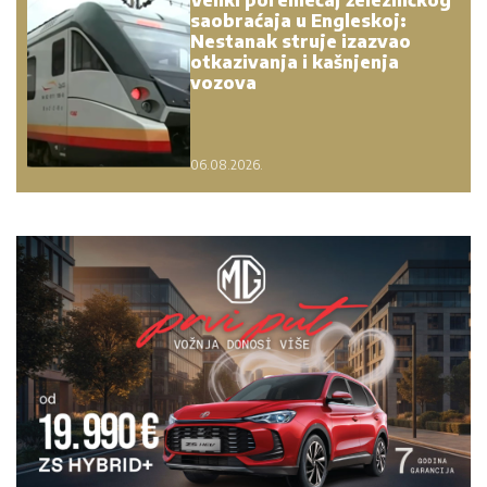
saobraćaja u Engleskoj:
Nestanak struje izazvao
otkazivanja i kašnjenja
vozova
06.08.2026.