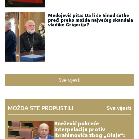
Medojević pita: Da li će Sinod ćutke
preći preko možda najvećeg skandala
vladike Grigorija?
Sve vijesti
MOŽDA STE PROPUSTILI
Sve vijesti
Knežević pokreće
interpelaciju protiv
Ibrahimovića zbog „Oluje“: