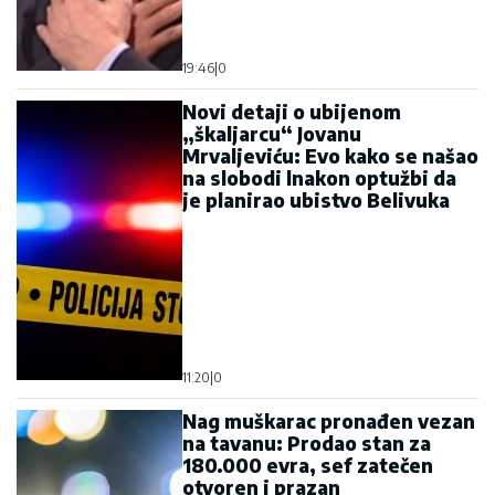
19:46
|
0
Novi detaji o ubijenom
„škaljarcu“ Jovanu
Mrvaljeviću: Evo kako se našao
na slobodi lnakon optužbi da
je planirao ubistvo Belivuka
11:20
|
0
Nag muškarac pronađen vezan
na tavanu: Prodao stan za
180.000 evra, sef zatečen
otvoren i prazan