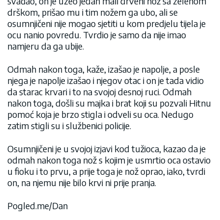
svađao, on je uzeo jedan mali drveni nož sa zelenom
drškom, prišao mu i tim nožem ga ubo, ali se
osumnjičeni nije mogao sjetiti u kom predjelu tijela je
ocu nanio povredu. Tvrdio je samo da nije imao
namjeru da ga ubije.
Odmah nakon toga, kaže, izašao je napolje, a posle
njega je napolje izašao i njegov otac i on je tada vidio
da starac krvari i to na svojoj desnoj ruci. Odmah
nakon toga, došli su majka i brat koji su pozvali Hitnu
pomoć koja je brzo stigla i odveli su oca. Nedugo
zatim stigli su i službenici policije.
Osumnjičeni je u svojoj izjavi kod tužioca, kazao da je
odmah nakon toga nož s kojim je usmrtio oca ostavio
u fioku i to prvu, a prije toga je nož oprao, iako, tvrdi
on, na njemu nije bilo krvi ni prije pranja.
Pogled.me/Dan