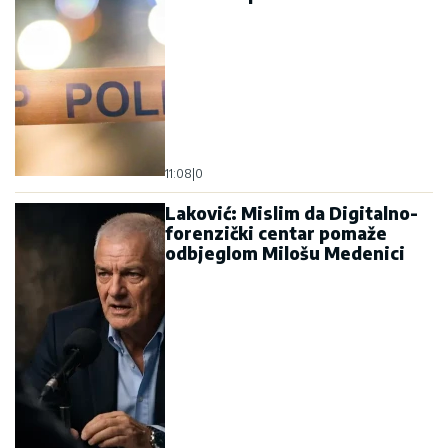
11:08
|
0
Laković: Mislim da Digitalno-
forenzički centar pomaže
odbjeglom Milošu Medenici