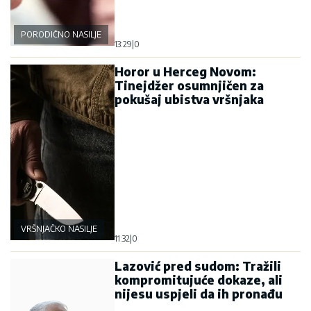
PORODIČNO NASILJE
13:29
|
0
Horor u Herceg Novom:
Tinejdžer osumnjičen za
pokušaj ubistva vršnjaka
VRŠNJAČKO NASILJE
11:32
|
0
Lazović pred sudom: Tražili
kompromitujuće dokaze, ali
nijesu uspjeli da ih pronađu