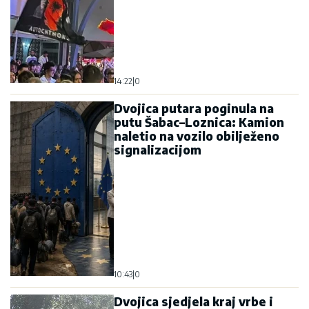
14:22
|
0
Dvojica putara poginula na
putu Šabac–Loznica: Kamion
naletio na vozilo obilježeno
signalizacijom
10:43
|
0
Dvojica sjedjela kraj vrbe i