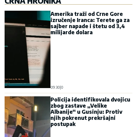
CRNA HRONIKA
Amerika traži od Crne Gore
izručenje Iranca: Terete ga za
sajber napade i štetu od 3,4
milijarde dolara
09:30
|
0
Policija identifikovala dvojicu
zbog zastave „Velike
Albanije“ u Gusinju: Protiv
njih pokrenut prekršajni
postupak