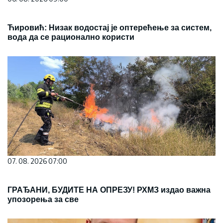
Ћировић: Низак водостај је оптерећење за систем,
вода да се рационално користи
07. 08. 2026 07:00
ГРАЂАНИ, БУДИТЕ НА ОПРЕЗУ! РХМЗ издао важна
упозорења за све