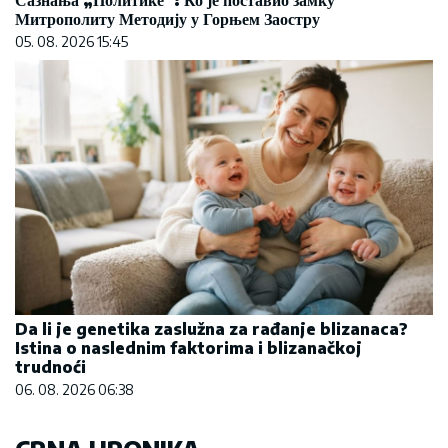
Сазнања „Политике”: Ко је поставио замку
Митрополиту Методију у Горњем Заостру
05. 08. 2026 15:45
Da li je genetika zaslužna za rađanje blizanaca?
Istina o naslednim faktorima i blizanačkoj
trudnoći
06. 08. 2026 06:38