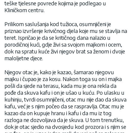
teške tjelesne povrede kojima je podlegao u
Kliničkom centru.
Prilikom saslušanja kod tužioca, osumnjičeni je
priznao izvršenje krivičnog djela koje mu se stavlja na
teret. Ispričao je da se kritičnog dana nalazio u
porodičnoj kući, gdje živi sa svojom majkom i ocem,
dok na spratu kuće živi njegov brat sa ženom i dvoje
maloljetne djece.
Njegov otac je, kako je kazao, šamarao njegovu
majku i čupao je za kosu. Nakon toga su on i majka
pošli da sjede na terasu, kada mu je ona rekla da
pođe da skuva kafu i on je ušao u kuću. Po ulasku u
kuhinju, tvrdi osumnjičeni, otac mu nije dao da skuva
kafu, već je s njim počeo da se raspravlja. Otac mu je
kazao da on kupuje hranu i kafu i da mu iz tog
razloga ne dozvoljava da je skuva. U tom trenutku,
dok je otac sjedio na dvosjedu kod prozora i s njim se