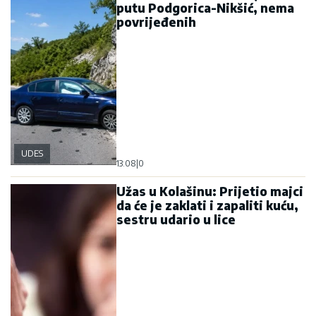
putu Podgorica-Nikšić, nema
povrijeđenih
UDES
13:08
|
0
Užas u Kolašinu: Prijetio majci
da će je zaklati i zapaliti kuću,
sestru udario u lice