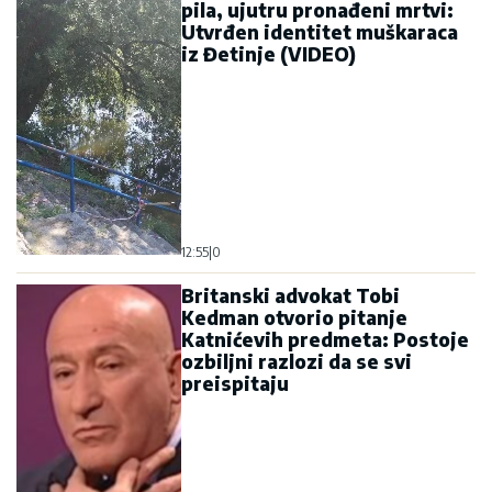
pila, ujutru pronađeni mrtvi:
Utvrđen identitet muškaraca
iz Đetinje (VIDEO)
12:55
|
0
Britanski advokat Tobi
Kedman otvorio pitanje
Katnićevih predmeta: Postoje
ozbiljni razlozi da se svi
preispitaju