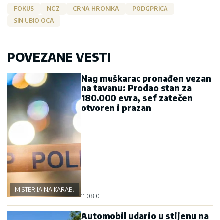
FOKUS
NOZ
CRNA HRONIKA
PODGPRICA
SIN UBIO OCA
POVEZANE VESTI
Nag muškarac pronađen vezan
na tavanu: Prodao stan za
180.000 evra, sef zatečen
otvoren i prazan
MISTERIJA NA KARABURMI
11:08
|
0
Automobil udario u stijenu na