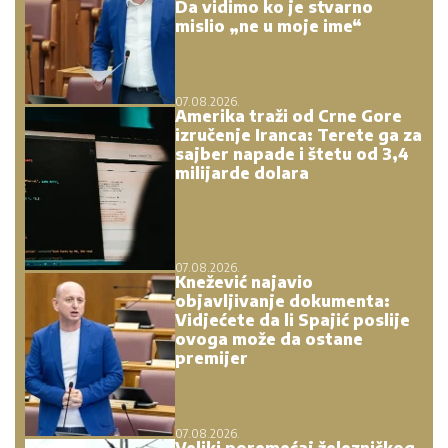
Da vidimo ko je stvarno
mislio „ne u moje ime“
07.08.2026.
Amerika traži od Crne Gore
izručenje Iranca: Terete ga za
sajber napade i štetu od 3,4
milijarde dolara
07.08.2026.
Knežević najavio
objavljivanje dokumenta:
Vidjećete da li Spajić poslije
ovoga može da ostane
premijer
07.08.2026.
Veliki poremećaj železničkog