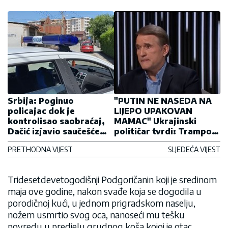
Srbija: Poginuo
"PUTIN NE NASEDA NA
policajac dok je
LIJEPO UPAKOVAN
kontrolisao saobraćaj,
MAMAC" Ukrajinski
Dačić izjavio saučešće
političar tvrdi: Trampov
porodici
predlog može okončati
PRETHODNA VIJEST
SLJEDEĆA VIJEST
rat - ako nije prazna
priča
Tridesetdevetogodišnji Podgoričanin koji je sredinom
maja ove godine, nakon svađe koja se dogodila u
porodičnoj kući, u jednom prigradskom naselju,
nožem usmrtio svog oca, nanoseći mu tešku
povredu u predjelu grudnog koša kojoj je otac