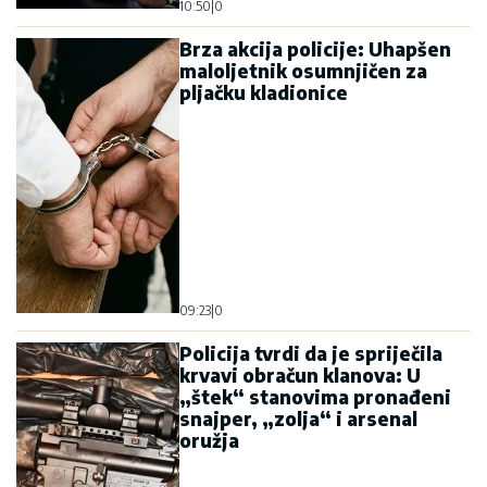
10:50
|
0
Brza akcija policije: Uhapšen
maloljetnik osumnjičen za
pljačku kladionice
09:23
|
0
Policija tvrdi da je spriječila
krvavi obračun klanova: U
„štek“ stanovima pronađeni
snajper, „zolja“ i arsenal
oružja