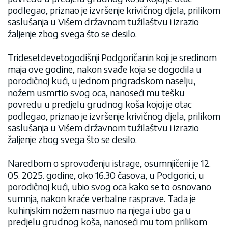
podlegao, priznao je izvršenje krivičnog djela, prilikom
saslušanja u Višem državnom tužilaštvu i izrazio
žaljenje zbog svega što se desilo.
Tridesetdevetogodišnji Podgoričanin koji je sredinom
maja ove godine, nakon svađe koja se dogodila u
porodičnoj kući, u jednom prigradskom naselju,
nožem usmrtio svog oca, nanoseći mu tešku
povredu u predjelu grudnog koša kojoj je otac
podlegao, priznao je izvršenje krivičnog djela, prilikom
saslušanja u Višem državnom tužilaštvu i izrazio
žaljenje zbog svega što se desilo.
Naredbom o sprovođenju istrage, osumnjičeni je 12.
05. 2025. godine, oko 16.30 časova, u Podgorici, u
porodičnoj kući, ubio svog oca kako se to osnovano
sumnja, nakon kraće verbalne rasprave. Tada je
kuhinjskim nožem nasrnuo na njega i ubo ga u
predjelu grudnog koša, nanoseći mu tom prilikom