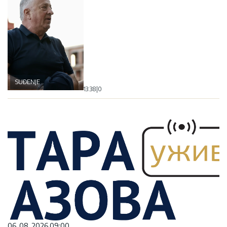
SUĐENJE
13:38
|
0
06. 08. 2026 09:00