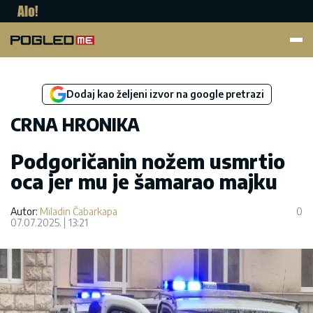
Pogled.me
Dodaj kao željeni izvor na google pretrazi
CRNA HRONIKA
Podgoričanin nožem usmrtio
oca jer mu je šamarao majku
Autor:
Miladin Čabarkapa
0
07.07.2025.
13:21