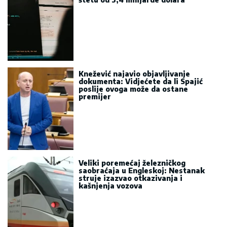
Knežević najavio objavljivanje
dokumenta: Vidjećete da li Spajić
poslije ovoga može da ostane
premijer
Veliki poremećaj železničkog
saobraćaja u Engleskoj: Nestanak
struje izazvao otkazivanja i
kašnjenja vozova