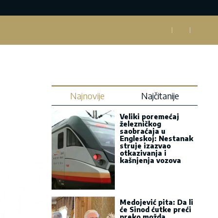
Najnovije
Najčitanije
Veliki poremećaj
železničkog
saobraćaja u
Engleskoj: Nestanak
struje izazvao
otkazivanja i
kašnjenja vozova
Medojević pita: Da li
će Sinod ćutke preći
preko možda