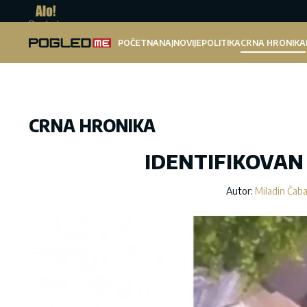
Pogled.me
POČETNA
NAJNOVIJE
POLITIKA
CRNA HRONIKA
CRNA HRONIKA
IDENTIFIKOVAN
Autor:
Miladin Čab