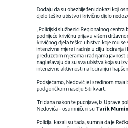
Dodaju da su obezbijeđeni dokazi koji os
djelo teško ubistvo i krivično djelo nedozv
„Policijski službenici Regionalnog centra
podnijeće krivičnu prijavu višem državno
krivičnog djela teško ubistvo koje mu se s
intenzivne mjere i radnje u cilju lociranja
preduzetim mjerama i radnjama javnost će
naglašavaju da su sva ubistva koja su izv
intenzivne aktivnosti na lociranju i hapšen
Podsjećamo, Nedović je i sredinom maja bi
podgoričkom naselju Siti kvart.
Tri dana nakon te pucnjave, iz Uprave poli
Nedovića – osumnjičeni su
Tarik Mumin
Policija, kazali su tada, sumnja da je Rečko