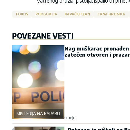
vatrenog oružja, pištolja, ispalio tri pm
FOKUS
PODGORICA
KAVAČKI KLAN
CRNA HRONIKA
POVEZANE VESTI
Nag muškarac pronađen v
zatečen otvoren i praza
MISTERIJA NA KARABURMI
11:08
|
0
„Potezao je pištolj na 