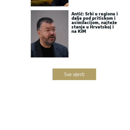
Antić: Srbi u regionu i
dalje pod pritiskom i
asimilacijom, najteže
stanje u Hrvatskoj i
na KiM
Sve vijesti