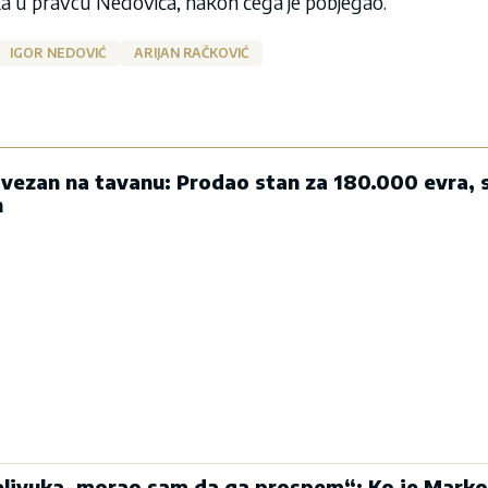
etka u pravcu Nedovića, nakon čega je pobjegao.
IGOR NEDOVIĆ
ARIJAN RAČKOVIĆ
ezan na tavanu: Prodao stan za 180.000 evra, 
n
Belivuka, morao sam da ga prospem“: Ko je Marko