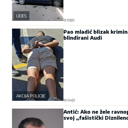
UDES
13:08
|
0
Pao mladić blizak krimin
blindirani Audi
AKCIJA POLICIJE
16:04
|
0
Antić: Ako ne žele ravno
svoj „fašistički Diznilen