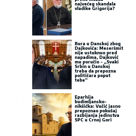
najvećeg skandala
vladike Grigorija?
Bura u Danskoj zbog
Dajkovića: Meseršmit
nije ustuknuo pred
napadima, Dajković
mu poručio - „Svaki
Srbin u Danskoj
treba da prepozna
političara poput
tebe“
Eparhija
budimljansko-
nikšićka: Vučić jasno
prepoznao pokušaj
razbijanja jedinstva
SPC u Crnoj Gori