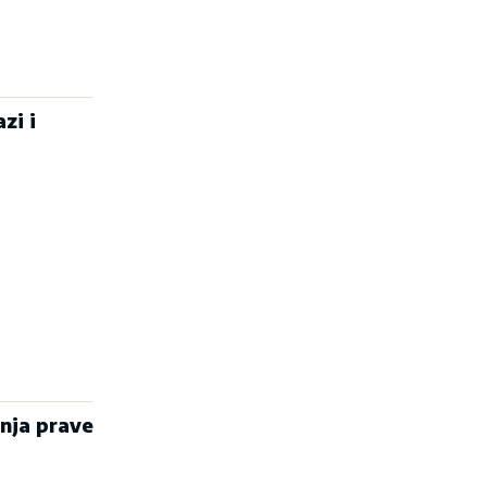
zi i
inja prave