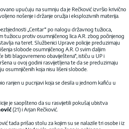
novano upućuju na sumnju da je Rečković izvršio krivično
oljeno nošenje i držanje oružja i eksplozivnih materija.
 bezbjednosti „Centar“ po nalogu državnog tužioca,
m tužiocu protiv osumnjičenog lica A.R. zbog počinjenog
tavlja na teret. Službenici Uprave policije preduzimaju
 i lišenja slobode osumnjičenog A.R. O svim daljim
 biti blagovremeno obaviještena“, ističu u UP i
ršena u ovoj godini rasvijetljena te da se preduzimaju
ju osumnjičenih koja nisu lišeni slobode.
o ranjen u pucnjavi koja se desila u jednom kafiću u
cije je saopšteno da su rasvijetili pokušaj ubistva
ović
(21) i Arjan Rečković.
vić tada prišao stolu za kojim su se nalazile tri osobe i iz