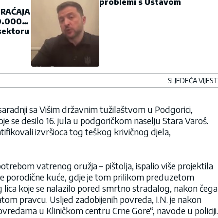
problemi s Ustavom
RAĆAJA
0.000
sektoru
SLJEDEĆA VIJEST
u saradnji sa Višim državnim tužilaštvom u Podgorici,
koje se desilo 16. jula u podgoričkom naselju Stara Varoš.
ifikovali izvršioca tog teškog krivičnog djela,
otrebom vatrenog oružja – pištolja, ispalio više projektila
ove porodične kuće, gdje je tom prilikom preduzetom
lica koje se nalazilo pored smrtno stradalog, nakon čega
atom pravcu. Usljed zadobijenih povreda, I.N. je nakon
vredama u Kliničkom centru Crne Gore“, navode u policiji.