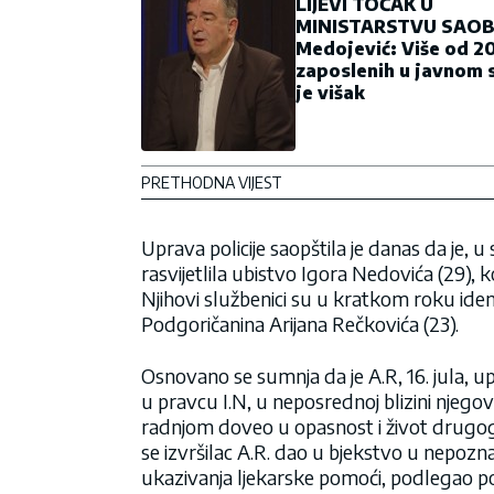
LIJEVI TOČAK U
MINISTARSTVU SAOB
Medojević: Više od 2
zaposlenih u javnom 
je višak
PRETHODNA VIJEST
Uprava policije saopštila je danas da je, 
rasvijetlila ubistvo Igora Nedovića (29), 
Njihovi službenici su u kratkom roku ident
Podgoričanina Arijana Rečkovića (23).
Osnovano se sumnja da je A.R, 16. jula, up
u pravcu I.N, u neposrednoj blizini njeg
radnjom doveo u opasnost i život drugog 
se izvršilac A.R. dao u bjekstvo u nepozn
ukazivanja ljekarske pomoći, podlegao po