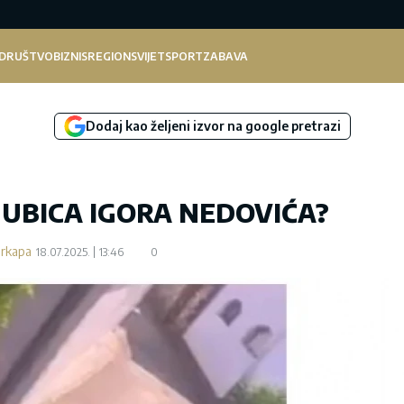
DRUŠTVO
BIZNIS
REGION
SVIJET
SPORT
ZABAVA
Dodaj kao željeni izvor na google pretrazi
 UBICA IGORA NEDOVIĆA?
arkapa
18.07.2025.
13:46
0