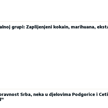
alnoj grupi: Zaplijenjeni kokain, marihuana, eksta
pravnost Srba, neka u djelovima Podgorice i Cet
d“