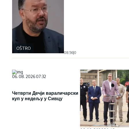
OŠTRO
08:56
|
0
06. 08. 2026 07:32
Четврти Дечји вараличарски
куп у недељу у Сивцу