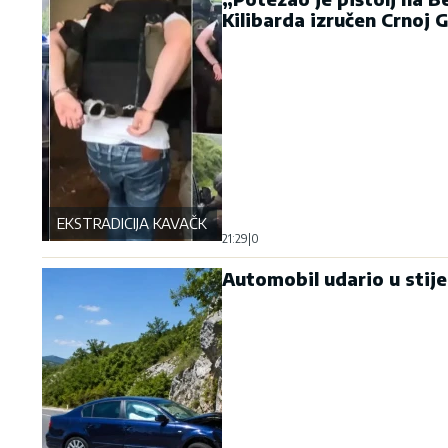
Kilibarda izručen Crnoj G
EKSTRADICIJA KAVAČKOG KLANA
21:29
|
0
Automobil udario u stij