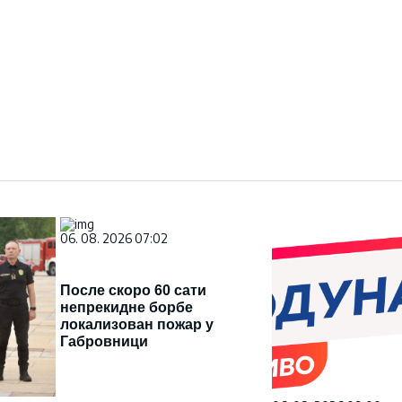
06. 08. 2026 07:02
После скоро 60 сати
непрекидне борбе
локализован пожар у
Габровници