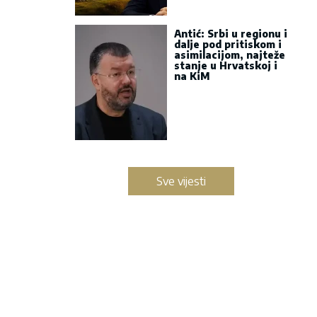
Antić: Srbi u regionu i
dalje pod pritiskom i
asimilacijom, najteže
stanje u Hrvatskoj i
na KiM
Sve vijesti