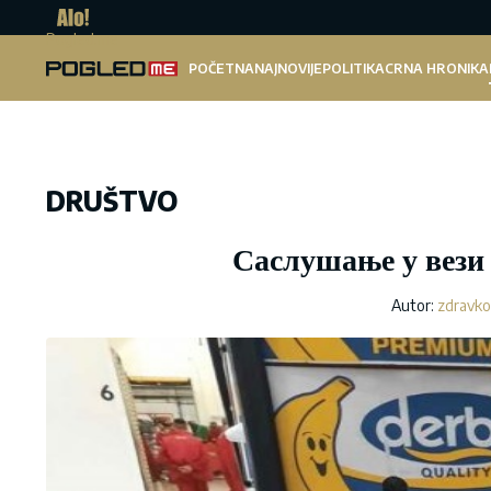
Pogled.me
POČETNA
NAJNOVIJE
POLITIKA
CRNA HRONIKA
DRUŠTVO
Саслушање у вези 
Autor:
zdravko