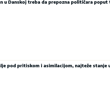
in u Danskoj treba da prepozna političara poput
alje pod pritiskom i asimilacijom, najteže stanje 