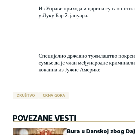
Из Управе прихода и царина су саопштили
у Луку Бар 2. јануара.
Специјално државно тужилаштво покрену
сумње да је члан међународне криминалне
кокаина из Јужне Америке
DRUŠTVO
CRNA GORA
POVEZANE VESTI
Bura u Danskoj zbog Daj