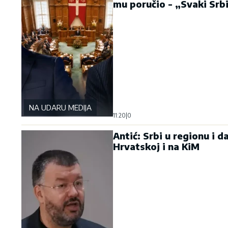
mu poručio - „Svaki Srb
NA UDARU MEDIJA
11:20
|
0
Antić: Srbi u regionu i d
Hrvatskoj i na KiM