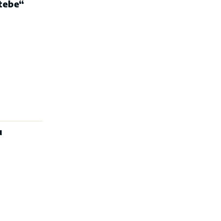
 tebe“
u