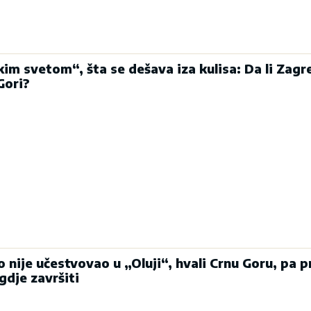
im svetom“, šta se dešava iza kulisa: Da li Zagr
Gori?
o nije učestvovao u „Oluji“, hvali Crnu Goru, pa pr
gdje završiti