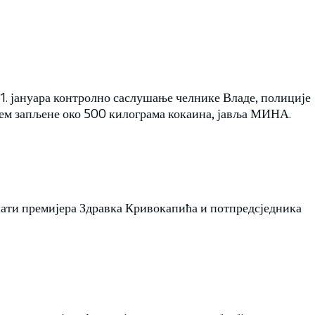
31. јануара контролно саслушање челнике Владе, полиције
јем запљене око 500 килограма кокаина, јавља МИНА.
ушати премијера Здравка Кривокапића и потпредсједника