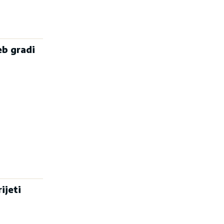
eb gradi
ijeti