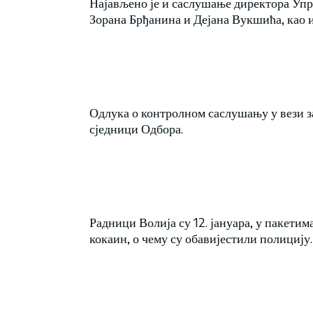
Најављено је и саслушање директора Упр
Зорана Брђанина и Дејана Вукшића, као 
Одлука о контролном саслушању у вези за
сједници Одбора.
Радници Волија су 12. јануара, у пакети
кокаин, о чему су обавијестили полицију.