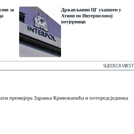
зив за
Држављанин ЦГ ухапшен у
да
Атини по Интерполовој
потјерници
SLJEDEĆA VIJEST
ушати премијера Здравка Кривокапића и потпредсједника