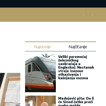
Najnovije
Najčitanije
Veliki poremećaj
železničkog
saobraćaja u
Engleskoj: Nestanak
struje izazvao
otkazivanja i
kašnjenja vozova
Medojević pita: Da li
će Sinod ćutke preći
preko možda