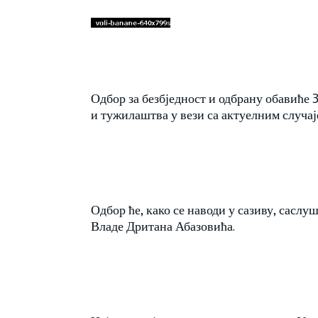
Одбор за безбједност и одбрану обавиће 
и тужилаштва у вези са актуелним случа
Одбор ће, како се наводи у сазиву, сасл
Владе Дритана Абазовића.