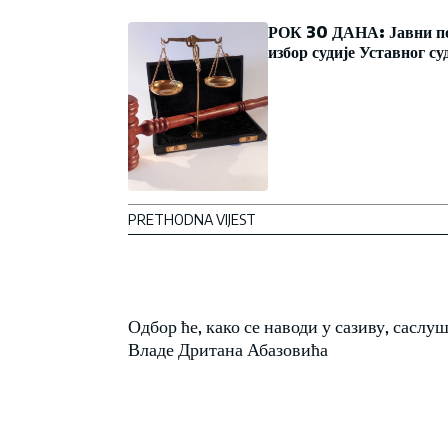
РОК 30 ДАНА: Јавни по
избор судије Уставног су
PRETHODNA VIJEST
Одбор ће, како се наводи у сазиву, сасл
Владе Дритана Абазовића