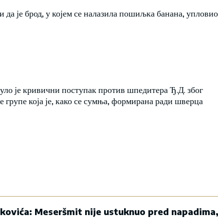
 да је брод, у којем се налазила пошиљка банана, упловио
ло је кривични поступак против шпедитера Ђ.Д. због
 групе која је, како се сумња, формирана ради шверца
kovića: Meseršmit nije ustuknuo pred napadima,