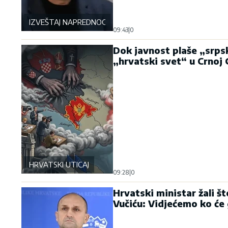
IZVEŠTAJ NAPREDNOG KLUBA
09:43
|
0
Dok javnost plaše „srpsk
„hrvatski svet“ u Crnoj 
HRVATSKI UTICAJ
09:28
|
0
Hrvatski ministar žali št
Vučiću: Vidjećemo ko će 