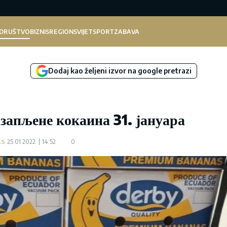
DRUŠTVO
BIZNIS
REGION
SVIJET
SPORT
ZABAVA
Dodaj kao željeni izvor na google pretrazi
запљене кокаина 31. јануара
.s
25.01.2022.
14:52
0