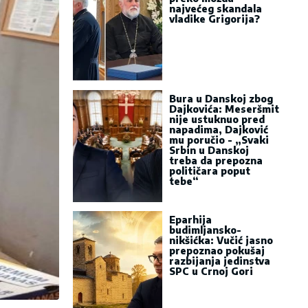
najvećeg skandala
vladike Grigorija?
Bura u Danskoj zbog
Dajkovića: Meseršmit
nije ustuknuo pred
napadima, Dajković
mu poručio - „Svaki
Srbin u Danskoj
treba da prepozna
političara poput
tebe“
Eparhija
budimljansko-
nikšićka: Vučić jasno
prepoznao pokušaj
razbijanja jedinstva
SPC u Crnoj Gori