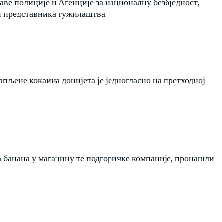
аве полиције и Агенције за националну безбједност,
и представника тужилаштва.
пљене кокаина донијета је једногласно на претходној
ма банана у магацину те подгоричке компаније, пронашли