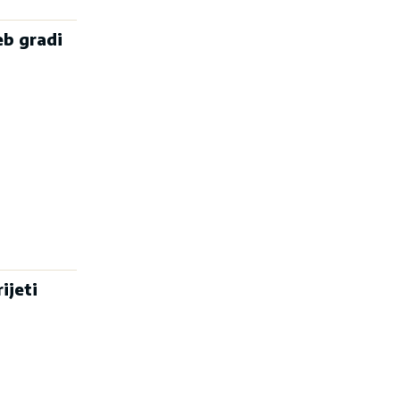
eb gradi
ijeti