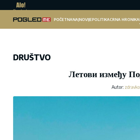
Pogled.me
POČETNA
NAJNOVIJE
POLITIKA
CRNA HRONIKA
DRUŠTVO
Летови између Под
Autor:
zdravko