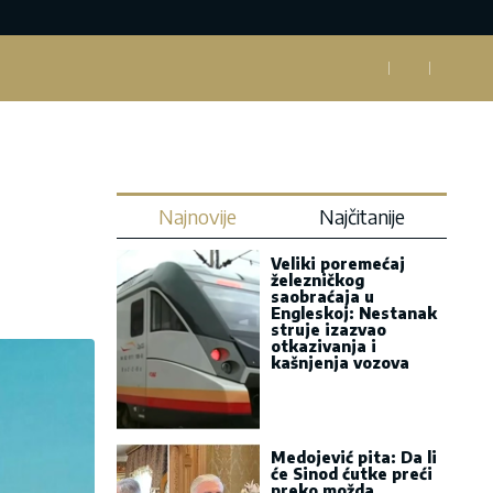
Najnovije
Najčitanije
Veliki poremećaj
železničkog
saobraćaja u
Engleskoj: Nestanak
struje izazvao
otkazivanja i
kašnjenja vozova
Medojević pita: Da li
će Sinod ćutke preći
preko možda