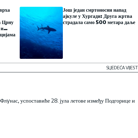
врха
Још један смртоносни напад
ајкуле у Хургади: Друга жртва
а Црну
страдала само 500 метара даље
 и
цијама
SLJEDEĆA VIJEST
Флyнас, успоставиће 28. јула летове између Подгорице и