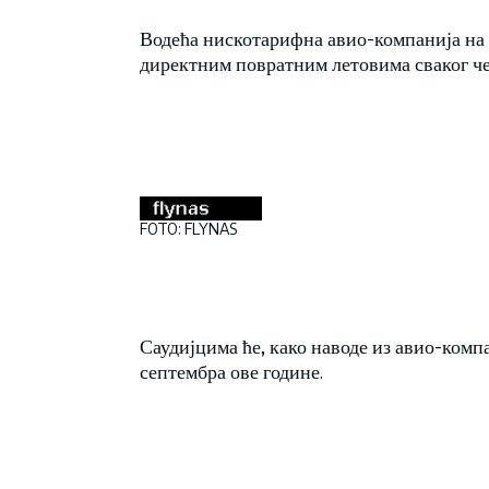
Водећа нискотарифна авио-компанија на 
директним повратним летовима сваког че
FOTO: FLYNAS
Саудијцима ће, како наводе из авио-компа
септембра ове године.