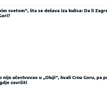
im svetom“, šta se dešava iza kulisa: Da li Zagr
Gori?
o nije učestvovao u „Oluji“, hvali Crnu Goru, pa pr
gdje završiti