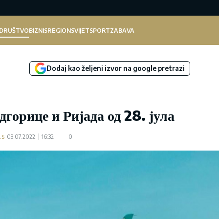
DRUŠTVO
BIZNIS
REGION
SVIJET
SPORT
ZABAVA
Dodaj kao željeni izvor na google pretrazi
горице и Ријада од 28. јула
.s
03.07.2022.
16:32
0