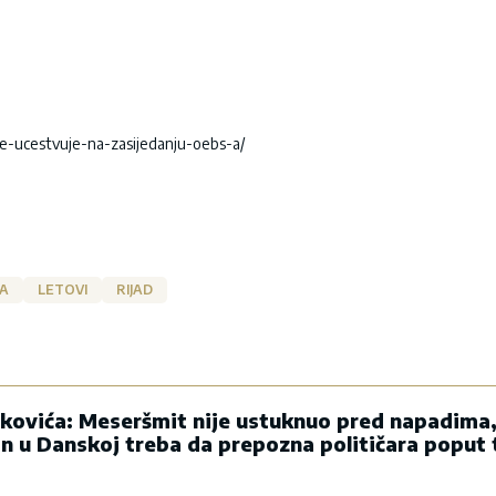
ne-ucestvuje-na-zasijedanju-oebs-a/
JA
LETOVI
RIJAD
kovića: Meseršmit nije ustuknuo pred napadima,
in u Danskoj treba da prepozna političara poput