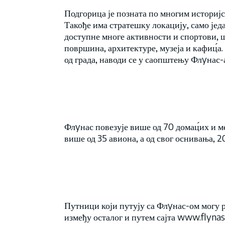
Подгорица је позната по многим историј
Такође има стратешку локацију, само једа
доступне многе активности и спортови, 
површина, архитектуре, музеја и кафиц́а.
од града, наводи се у саопштењу Флyнас-а
Флyнас повезује више од 70 домац́их и м
више од 35 авиона, а од свог оснивања, 2
Путници који путују са Флyнас-ом могу ре
између осталог и путем сајта www.flynas