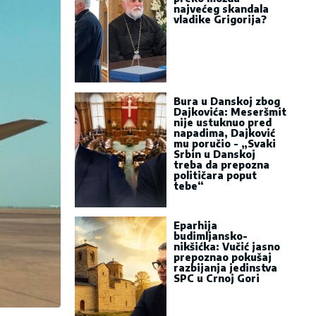
najvećeg skandala
vladike Grigorija?
Bura u Danskoj zbog
Dajkovića: Meseršmit
nije ustuknuo pred
napadima, Dajković
mu poručio - „Svaki
Srbin u Danskoj
treba da prepozna
političara poput
tebe“
Eparhija
budimljansko-
nikšićka: Vučić jasno
prepoznao pokušaj
razbijanja jedinstva
SPC u Crnoj Gori