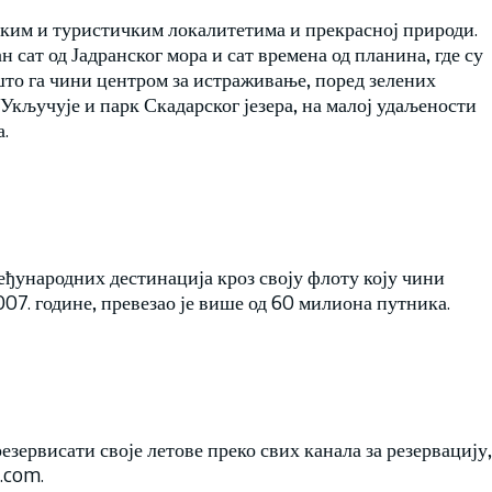
ским и туристичким локалитетима и прекрасној природи.
н сат од Јадранског мора и сат времена од планина, где су
што га чини центром за истраживање, поред зелених
 Укључује и парк Скадарског језера, на малој удаљености
.
еђународних дестинација кроз своју флоту коју чини
007. године, превезао је више од 60 милиона путника.
зервисати своје летове преко свих канала за резервацију,
.com.