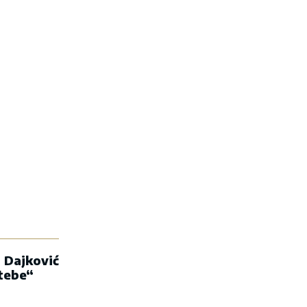
 Dajković
 tebe“