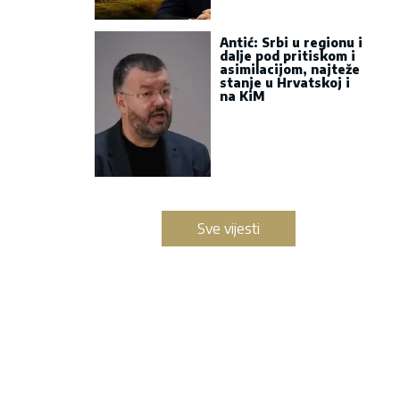
Antić: Srbi u regionu i
dalje pod pritiskom i
asimilacijom, najteže
stanje u Hrvatskoj i
na KiM
Sve vijesti