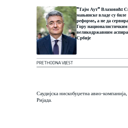
"Тајм Аут" Влаховић: С
мањинске владе су биле
реформе, а не да сервир
Гору националистичким
великодржавним аспира
Србије
PRETHODNA VIJEST
Саудијска нискобуџетна авио-компанија, 
Ријада.