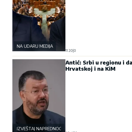
NA UDARU MEDIJA
11:20
|
0
Antić: Srbi u regionu i d
Hrvatskoj i na KiM
IZVEŠTAJ NAPREDNOG KLUBA