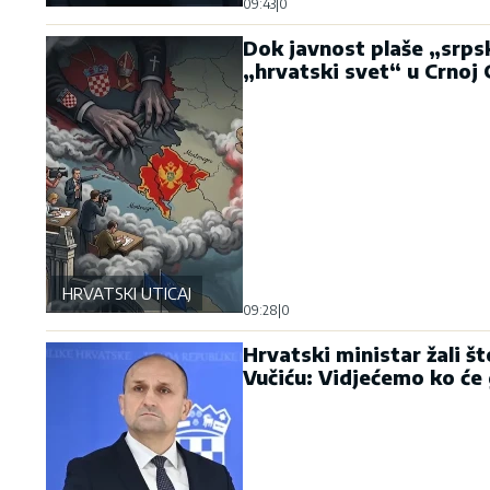
09:43
|
0
Dok javnost plaše „srpsk
„hrvatski svet“ u Crnoj 
HRVATSKI UTICAJ
09:28
|
0
Hrvatski ministar žali št
Vučiću: Vidjećemo ko će 