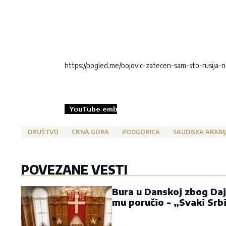
https://pogled.me/bojovic-zatecen-sam-sto-rusija-
DRUŠTVO
CRNA GORA
PODGORICA
SAUDISKA ARABI
POVEZANE VESTI
Bura u Danskoj zbog Daj
mu poručio - „Svaki Srb