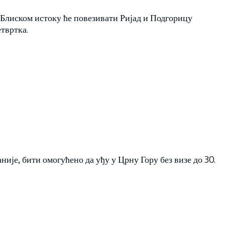
Блиском истоку ће повезивати Ријад и Подгорицу
твртка.
није, бити омогућено да уђу у Црну Гору без визе до 30.