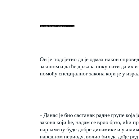
Он је подсјетио да је одмах након спровед
законом и да ће држава покушати да их и
помоћу специјалног закона који је у израд
– Данас је био састанак радне групе која
закона који ће, надам се врло брзо, ићи 
парламену буде добре динамике и уколик
наредном периоду, волио бих да дође ред