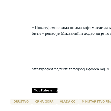
– Показујемо свима онима који мисле да 
бити – рекао је Миљанић и додао да је т
https://pogled.me/tekst-temeljnog-ugovora-koji-su-
DRUŠTVO
CRNA GORA
VLADA CG
MINISTARSTVO FIN