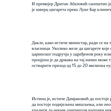
И премијер Дритан Абазовић саопштио је 
је шверц цигарета преко Луке Бар клинич
Дакле, како истиче министар, ради се на 
власници. Уколико желе да цигарете које 
царинског подручја у одређеном року или 
процјена је да држава на тај начин може
остварити приход од 15 до 20 милиона еу
Истина је, истиче Дамјановић да постој
да постоје подијељена мишљења, али оно 
урадити да неким данпингом направи не