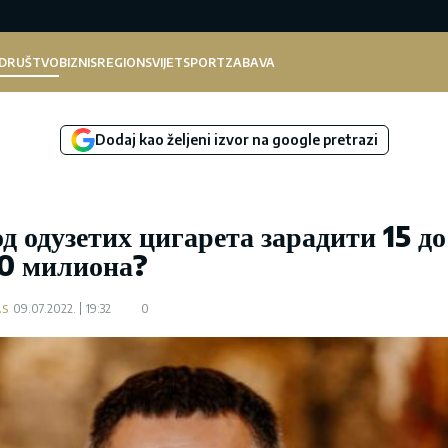
DRUŠTVO
BIZNIS
REGION
SVIJET
SPORT
ZABAVA
Dodaj kao željeni izvor na google pretrazi
д одузетих цигарета зарадити 15 до
0 милиона?
.s
09.07.2022.
19:32
0