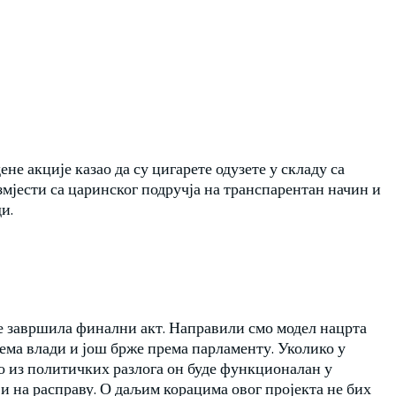
ене акције казао да су цигарете одузете у складу са
змјести са царинског подручја на транспарентан начин и
и.
 је завршила финални акт. Направили смо модел нацрта
према влади и још брже према парламенту. Уколико у
о из политичких разлога он буде функционалан у
 и на расправу. О даљим корацима овог пројекта не бих