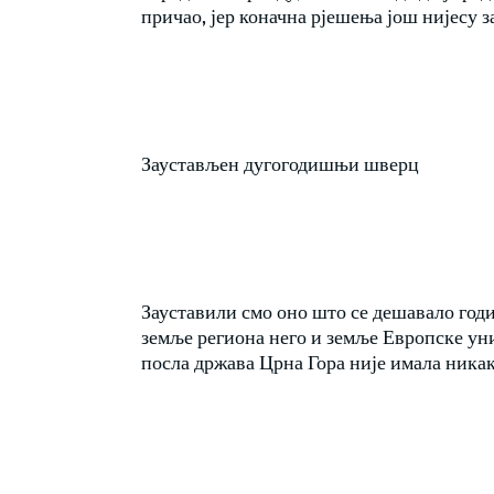
причао, јер коначна рјешења још нијесу 
Заустављен дугогодишњи шверц
Зауставили смо оно што се дешавало годи
земље региона него и земље Европске уни
посла држава Црна Гора није имала никак