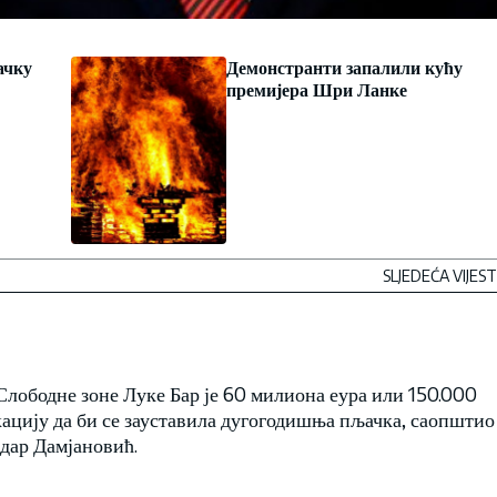
ачку
Демонстранти запалили кућу
премијера Шри Ланке
SLJEDEĆA VIJEST
Слободне зоне Луке Бар је 60 милиона еура или 150.000
кацију да би се зауставила дугогодишња пљачка, саопштио
дар Дамјановић.