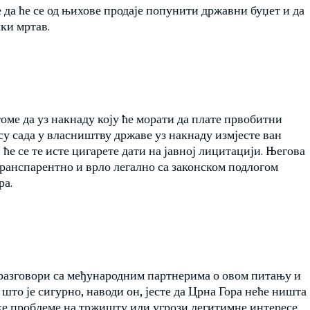
да ће се од њихове продаје попунити државни буџет и да
ки мртав.
томе да уз накнаду коју ће морати да плате првобитни
су сада у власништву државе уз накнаду измјесте ван
ће се те исте цигарете дати на јавној лицитацији. Његова
 транспарентно и врло легално са законском подлогом
ра.
е разговори са међународним партнерима о овом питању и
што је сигурно, наводи он, јесте да Црна Гора неће ништа
ке проблеме на тржишту или угрози легитимне интересе