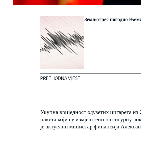
Земљотрес погодио Њем
PRETHODNA VIJEST
Укупна вриједност одузетих цигарета из 
пакета који су измјештени на сигурну ло
је актуелни министар финансија Алексан