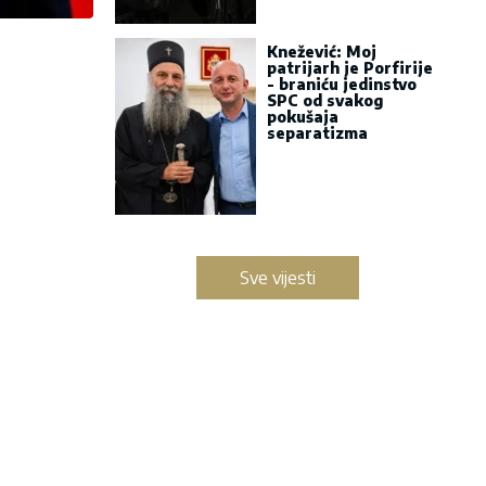
Knežević: Moj
patrijarh je Porfirije
- braniću jedinstvo
SPC od svakog
pokušaja
separatizma
Sve vijesti