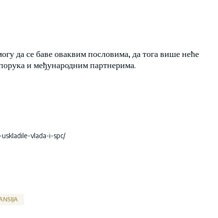
могу да се баве оваквим пословима, да тога више неће
о порука и међународним партнерима.
uskladile-vlada-i-spc/
ANSIJA