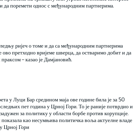
и да поремети однос с међународним партнерима.
следњу ријеч о томе и да са међународним партнерима
е ово претходно вријеме шверца, да остваримо добит и да
 праксом – казао је Дамјановић.
ета у Луци Бар средином маја ове године била је за 50
оследњих пет година у Црној Гори. То је раније потврдио и
адужен за политику у области борбе против корупције.
м показала као несумњива политичка воља актуелне владе
у Црној Гори