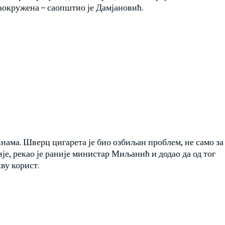
заокружена – саопштио је Дамјановић.
нама. Шверц цигарета је био озбиљан проблем, не само за
је, рекао је раније министар Миљанић и додао да од тог
ву корист.