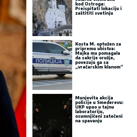
kod Ostroga:
Preispitati lokaciju i
zaštititi svetinju
Kosta M. optužen za
pripremu ubistva:
Majka mu pomagala
da sakrije oružje,
povezuju ga sa
„vračarskim klanom“
Munjevita akcija
policije u Smederevu:
UKP upao u tajnu
laboratoriju,
osumnjičeni zatečeni
na spavanju