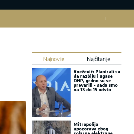
Najnovije
Najčitanije
Knežević: Planirali su
da razbiju i ugase
DNP, grdno su se
prevarili - sada smo
na 13 do 15 odsto
Mitropolija
upozorava zbog
solarne elektrane