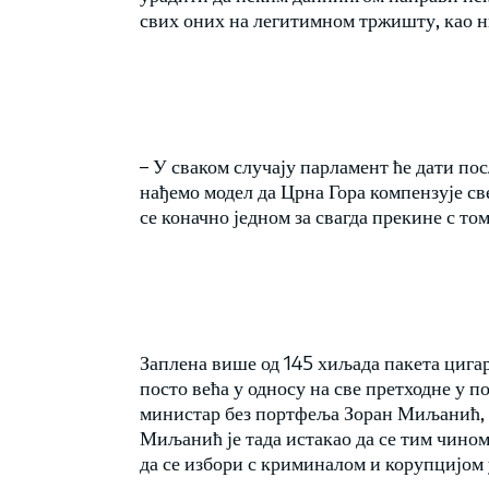
свих оних на легитимном тржишту, као н
– У сваком случају парламент ће дати по
нађемо модел да Црна Гора компензује св
се коначно једном за свагда прекине с том
Заплена више од 145 хиљада пакета цигар
посто већа у односу на све претходне у п
министар без портфеља Зоран Миљанић, з
Миљанић је тада истакао да се тим чино
да се избори с криминалом и корупцијом 