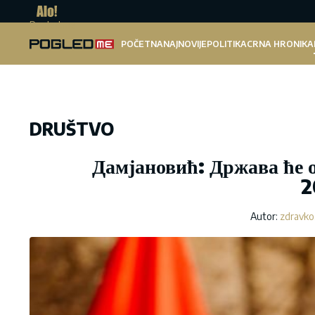
Pogled.me
POČETNA
NAJNOVIJE
POLITIKA
CRNA HRONIKA
DRUŠTVO
Дамјановић: Држава ће о
2
Autor:
zdravko