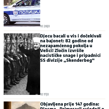
10:28
|
0
Djecu bacali u vis i dočekivali
na bajonet: 82 godine od
nezapamćenog pokolja u
Velici! Zločin izvršile
nacističke snage i pripadnici
SS divizije „Skenderbeg“
10:17
|
0
Objavljena prije 147 godina:
Pjesma „Primorac“ svjedoči o