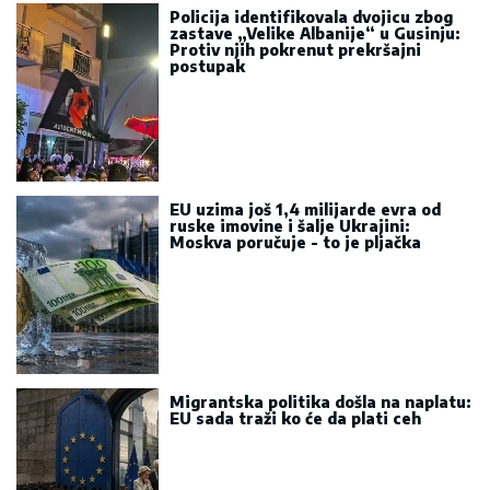
Policija identifikovala dvojicu zbog
zastave „Velike Albanije“ u Gusinju:
Protiv njih pokrenut prekršajni
postupak
EU uzima još 1,4 milijarde evra od
ruske imovine i šalje Ukrajini:
Moskva poručuje - to je pljačka
Migrantska politika došla na naplatu:
EU sada traži ko će da plati ceh