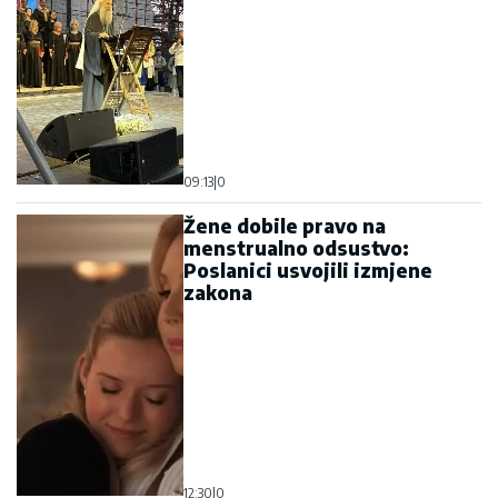
09:13
|
0
Žene dobile pravo na
menstrualno odsustvo:
Poslanici usvojili izmjene
zakona
12:30
|
0