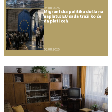
05.08.2026.
Migrantska politika došla na
naplatu: EU sada traži ko će
da plati ceh
05.08.2026.