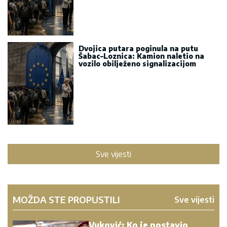
Dvojica putara poginula na putu
Šabac–Loznica: Kamion naletio na
vozilo obilježeno signalizacijom
Sve vijesti
MOŽDA STE PROPUSTILI
Sve vijesti
Vuković: Ko je postavio