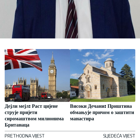
Дејли мејл: Раст цијене
Високи Дечани: Приштина
струје пријети
обмањује причом о заштити
сиромаштвом милионима
манастира
Британаца
PRETHODNA VIJEST
SLJEDEĆA VIJEST