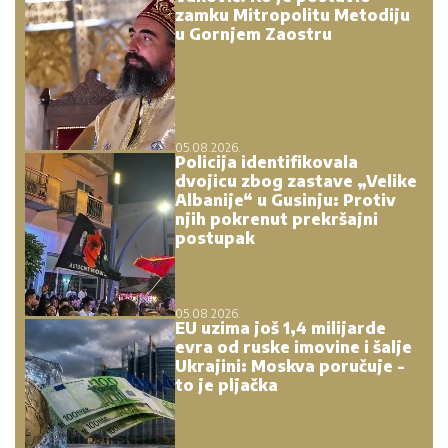
zamku Mitropolitu Metodiju
u Gornjem Zaostru
05.08.2026.
Policija identifikovala
dvojicu zbog zastave „Velike
Albanije“ u Gusinju: Protiv
njih pokrenut prekršajni
postupak
05.08.2026.
EU uzima još 1,4 milijarde
evra od ruske imovine i šalje
Ukrajini: Moskva poručuje -
to je pljačka