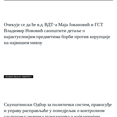
Очекује се да ће в.д. ВДТ-а Маја Јовановић и ГСТ
Владимир Нововић саопштити детаље о
најактуелнијим предметима борби против корупције
на највишем нивоу
Скупштински Одбор за политички систем, правосуђе
и управу расправљаће у понедјељак о контролном
саслушању челника тужилаштва о најважнијим