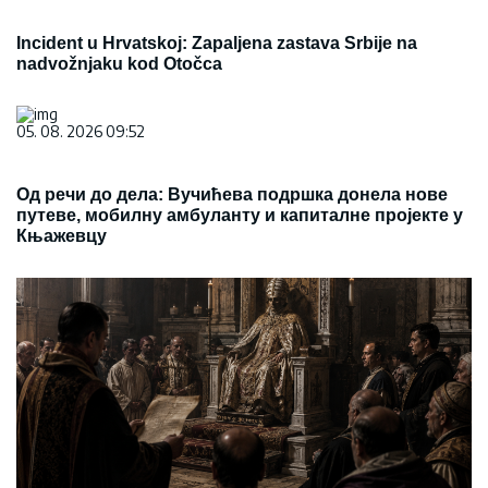
Incident u Hrvatskoj: Zapaljena zastava Srbije na
nadvožnjaku kod Otočca
05. 08. 2026 09:52
Од речи до дела: Вучићева подршка донела нове
путеве, мобилну амбуланту и капиталне пројекте у
Књажевцу