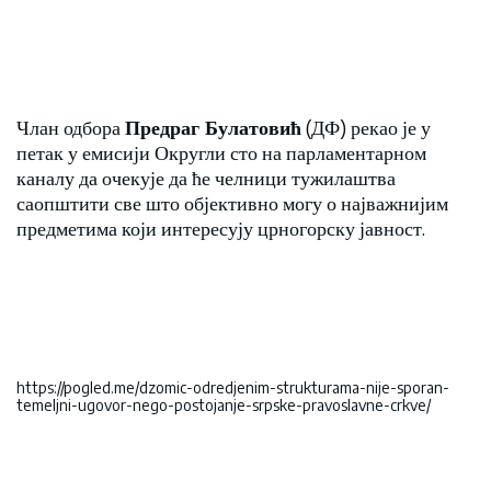
Члан одбора
Предраг Булатовић
(ДФ) рекао је у
петак у емисији Округли сто на парламентарном
каналу да очекује да ће челници тужилаштва
саопштити све што објективно могу о најважнијим
предметима који интересују црногорску јавност.
https://pogled.me/dzomic-odredjenim-strukturama-nije-sporan-
temeljni-ugovor-nego-postojanje-srpske-pravoslavne-crkve/