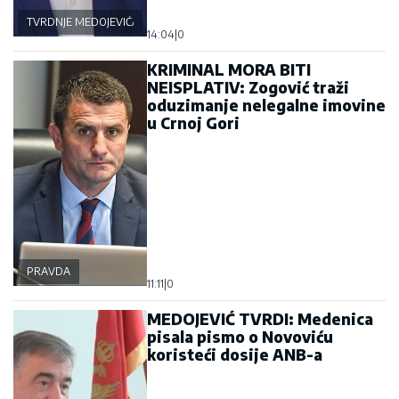
TVRDNJE MEDOJEVIĆA
14:04
|
0
KRIMINAL MORA BITI
NEISPLATIV: Zogović traži
oduzimanje nelegalne imovine
u Crnoj Gori
PRAVDA
11:11
|
0
MEDOJEVIĆ TVRDI: Medenica
pisala pismo o Novoviću
koristeći dosije ANB-a