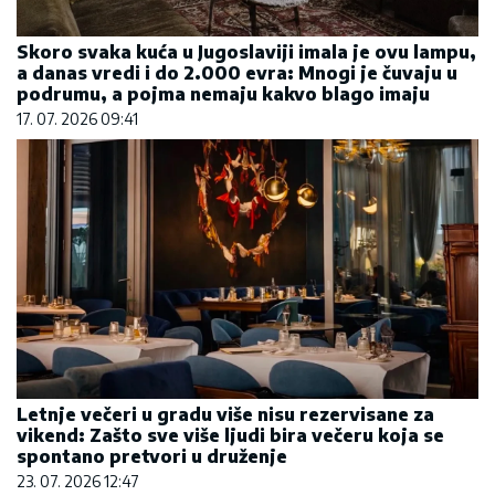
Skoro svaka kuća u Jugoslaviji imala je ovu lampu,
a danas vredi i do 2.000 evra: Mnogi je čuvaju u
podrumu, a pojma nemaju kakvo blago imaju
17. 07. 2026 09:41
Letnje večeri u gradu više nisu rezervisane za
vikend: Zašto sve više ljudi bira večeru koja se
spontano pretvori u druženje
23. 07. 2026 12:47