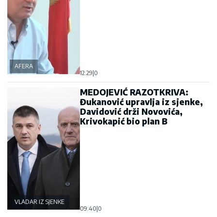
AFERA
12:29
|
0
MEDOJEVIĆ RAZOTKRIVA:
Đukanović upravlja iz sjenke,
Davidović drži Novovića,
Krivokapić bio plan B
VLADAR IZ SJENKE
09:40
|
0