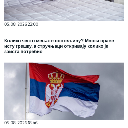
05. 08. 2026 22:00
Колико често мењате постељину? Многи праве
исту грешку, а стручњаци откривају колико је
заиста потребно
05. 08. 2026 18:46