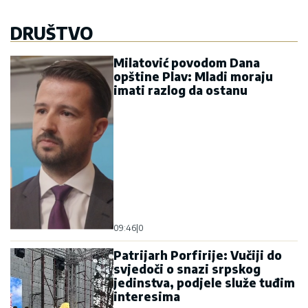
DRUŠTVO
Milatović povodom Dana
opštine Plav: Mladi moraju
imati razlog da ostanu
09:46
|
0
Patrijarh Porfirije: Vučiji do
svjedoči o snazi srpskog
jedinstva, podjele služe tuđim
interesima