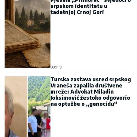
srpskom identitetu u
tadašnjoj Crnoj Gori
09:11
|
0
Turska zastava usred srpskog
Vraneša zapalila društvene
mreže: Advokat Miladin
Joksimović žestoko odgovorio
na optužbe o „genocidu“