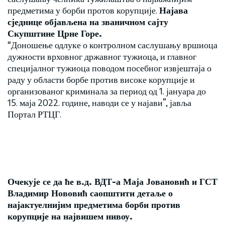
предметима у борби протов корупције.
Најава
сједнице објављена на званичном сајту
Скупштине Црне Горе.
“Доношење одлуке о контролном саслушању вршиоца
дужности врховног државног тужиоца, и главног
специјалног тужиоца поводом посебног извјештаја о
раду у области борбе против високе корупције и
организованог криминала за период од 1. јануара до
15. маја 2022. године, наводи се у најави”, јавља
Портал РТЦГ.
Очекује се да ће в.д. ВДТ-а Маја Јовановић и ГСТ
Владимир Нововић саопштити детаље о
најактуелнијим предметима борби против
корупције на највишем нивоу.