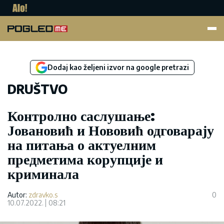
Pogled.me
Dodaj kao željeni izvor na google pretrazi
DRUŠTVO
Контролно саслушање:
Јовановић и Нововић одговарају
на питања о актуелним
предметима корупције и
криминала
Autor:
zdravko.s
0
10.07.2022.
08:21