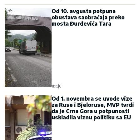
Od 10. avgusta potpuna
obustava saobraćaja preko
mosta Đurđevića Tara
11:15
|
0
Od 1. novembra se uvode vize
za Ruse i Bjeloruse, MVP tvrdi
da je Crna Gora u potpunosti
uskladila viznu politiku sa EU