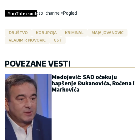
;ab_channel=Pogled
DRUŠTVO
KORUPCIJA
KRIMINAL
MAJA JOVANOVIC
VLADIMIR NOVOVIC
GST
POVEZANE VESTI
Medojević: SAD očekuju
hapšenje Đukanovića, Roćena i
Markovića