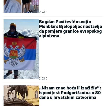
21:41
|
0
Bogdan Pavićević osvojio
Monblan: Bjelopoljac nastavlja
da pomjera granice evropskog
alpinizma
21:23
|
0
„Nisam znao hoću li izaći živ“:
Ispovijest Podgoričanina o 80
dana u hrvatskim zatvorima