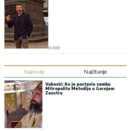
12:00
|
0
Najnovije
Najčitanije
Vuković: Ko je postavio zamku
Mitropolitu Metodiju u Gornjem
Zaostru