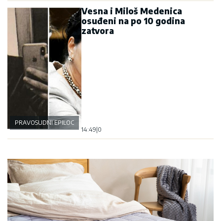
Vesna i Miloš Medenica
osuđeni na po 10 godina
zatvora
PRAVOSUDNI EPILOG
14:49
|
0