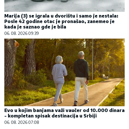
Marija (3) se igrala u dvorištu i samo je nestala:
Posle 42 godine otac je pronašao, zanemeo je
kada je saznao gde je bila
06. 08. 2026 09:39
Evo u kojim banjama važi vaučer od 10.000 dinara
- kompletan spisak destinacija u Srbiji
06. 08. 2026 07:08