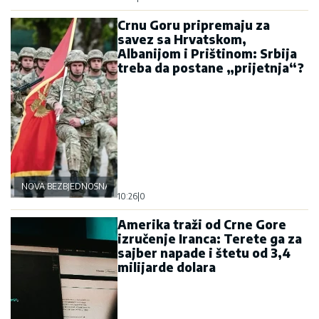
Crnu Goru pripremaju za
savez sa Hrvatskom,
Albanijom i Prištinom: Srbija
treba da postane „prijetnja“?
NOVA BEZBJEDNOSNA OSOVINA
10:26
|
0
Amerika traži od Crne Gore
izručenje Iranca: Terete ga za
sajber napade i štetu od 3,4
milijarde dolara