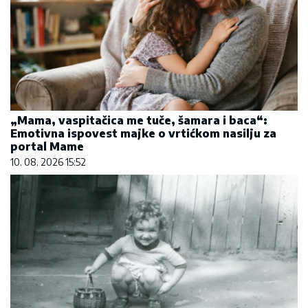
„Mama, vaspitačica me tuče, šamara i baca“:
Emotivna ispovest majke o vrtićkom nasilju za
portal Mame
10. 08. 2026 15:52