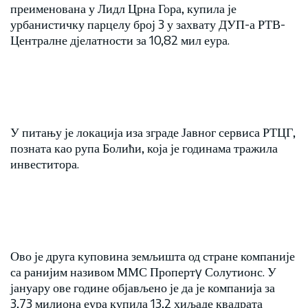
преименована у Лидл Црна Гора, купила је
урбанистичку парцелу број 3 у захвату ДУП-а РТВ-
Централне дјелатности за 10,82 мил еура.
У питању је локација иза зграде Јавног сервиса РТЦГ,
позната као рупа Болићи, која је годинама тражила
инвеститора.
Ово је друга куповина земљишта од стране компаније
са ранијим називом ММС Пропертy Солутионс. У
јануару ове године објављено је да је компанија за
3,73 милиона еура купила 13,2 хиљаде квадрата