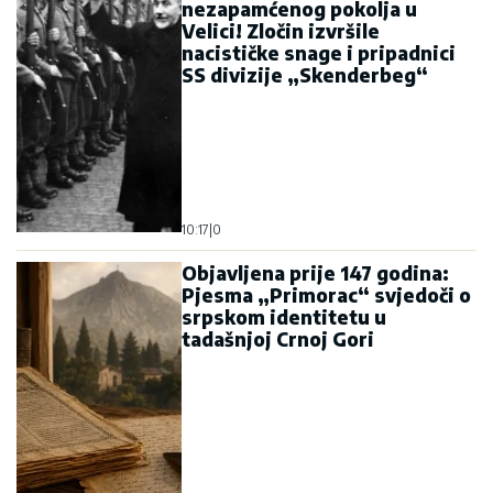
nezapamćenog pokolja u
Velici! Zločin izvršile
nacističke snage i pripadnici
SS divizije „Skenderbeg“
10:17
|
0
Objavljena prije 147 godina:
Pjesma „Primorac“ svjedoči o
srpskom identitetu u
tadašnjoj Crnoj Gori