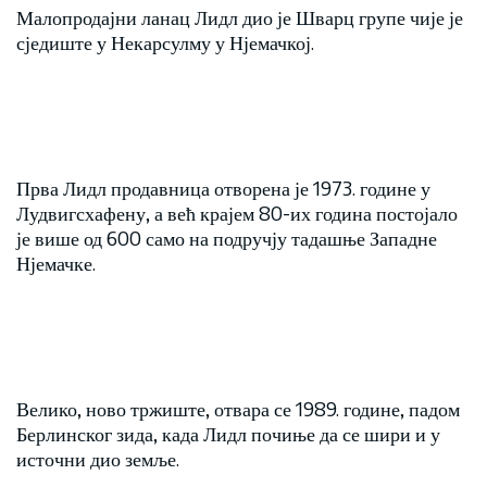
Малопродајни ланац Лидл дио је Шварц групе чије је
сједиште у Некарсулму у Нјемачкој.
Прва Лидл продавница отворена је 1973. године у
Лудвигсхафену, а већ крајем 80-их година постојало
је више од 600 само на подручју тадашње Западне
Нјемачке.
Велико, ново тржиште, отвара се 1989. године, падом
Берлинског зида, када Лидл почиње да се шири и у
источни дио земље.