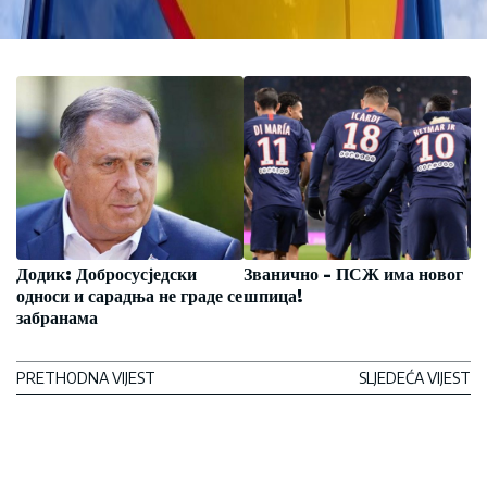
Додик: Добросусједски
Званично - ПСЖ има новог
односи и сарадња не граде се
шпица!
забранама
PRETHODNA VIJEST
SLJEDEĆA VIJEST