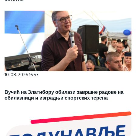
10. 08. 2026 16:47
Вучић на Златибору обилази завршне радове на
обилазници и изградњи спортских терена