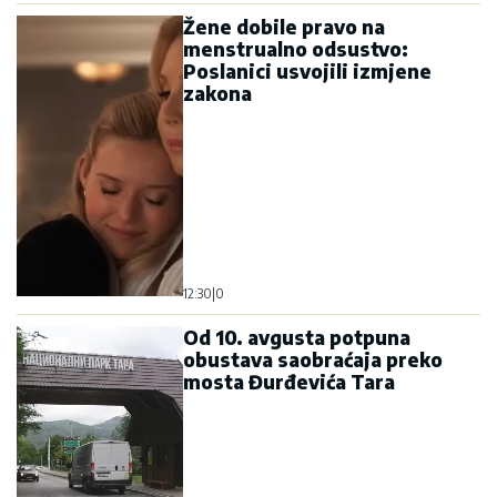
Žene dobile pravo na
menstrualno odsustvo:
Poslanici usvojili izmjene
zakona
12:30
|
0
Od 10. avgusta potpuna
obustava saobraćaja preko
mosta Đurđevića Tara