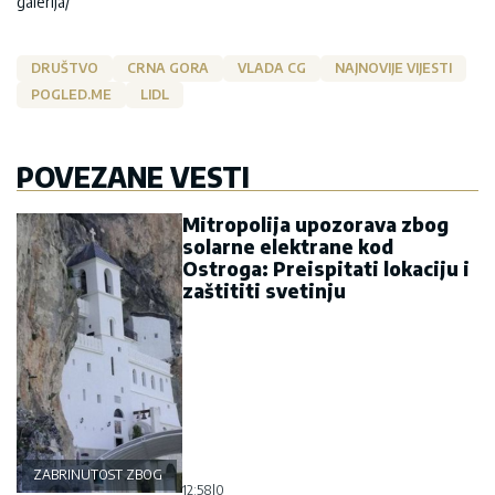
galerija/
DRUŠTVO
CRNA GORA
VLADA CG
NAJNOVIJE VIJESTI
POGLED.ME
LIDL
POVEZANE VESTI
Mitropolija upozorava zbog
solarne elektrane kod
Ostroga: Preispitati lokaciju i
zaštititi svetinju
ZABRINUTOST ZBOG OSTROGA
12:58
|
0