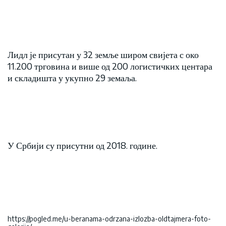
Лидл је присутан у 32 земље широм свијета с око
11.200 трговина и више од 200 логистичких центара
и складишта у укупно 29 земаља.
У Србији су присутни од 2018. године.
https://pogled.me/u-beranama-odrzana-izlozba-oldtajmera-foto-