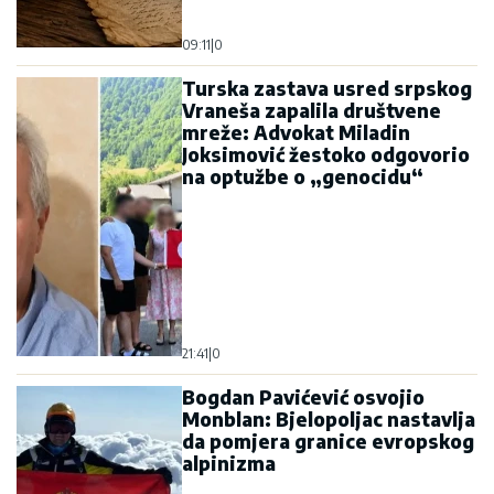
09:11
|
0
Turska zastava usred srpskog
Vraneša zapalila društvene
mreže: Advokat Miladin
Joksimović žestoko odgovorio
na optužbe o „genocidu“
21:41
|
0
Bogdan Pavićević osvojio
Monblan: Bjelopoljac nastavlja
da pomjera granice evropskog
alpinizma