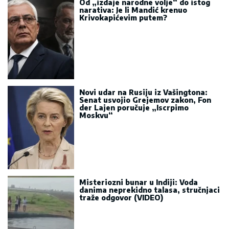
Od „izdaje narodne volje“ do istog
narativa: Je li Mandić krenuo
Krivokapićevim putem?
Novi udar na Rusiju iz Vašingtona:
Senat usvojio Grejemov zakon, Fon
der Lajen poručuje „Iscrpimo
Moskvu“
Misteriozni bunar u Indiji: Voda
danima neprekidno talasa, stručnjaci
traže odgovor (VIDEO)