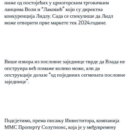
ниже од постојећих у црногорским трговачким
ланцима Воли и “Лаковић” који су директна
конкуренција Лидлу. Сада се спекулише да Лидл
може отворити прве маркете тек 2024.године.
Више извора из пословне заједнице тврде да Влада не
опструира већ помаже колико може, али да
опструкције долазе “од појединих сегмената пословне
заједнице”.
Подсјетимо, према писању Инвеститора, компанија
ММС Пропертy Солутионс, која је у међувремену