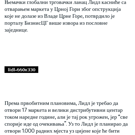
Њемачки глобални трговачки ланац Лидл касниће са
отварањем маркета у Црној Гори због опструкција
које не долазе из Владе Црне Горе, потврдило је
порталу БизнисЦГ више извора из пословне
заједнице.
Према првобитним плановима, Лидл је требао да
отвори 17 маркета и велики дистрибутивни центар
током наредне године, али је тај рок угрожен, јер “све
спорије иде од очекивања”. Уз то Лидл је планирао да
отвори 1.000 радних мјеста уз цијене које ће бити