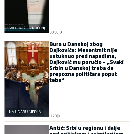
SAD TRAŽE IZRUČENJE
09:30
|
0
Bura u Danskoj zbog
Dajkovića: Meseršmit nije
ustuknuo pred napadima,
Dajković mu poručio - „Svaki
Srbin u Danskoj treba da
prepozna političara poput
tebe“
NA UDARU MEDIJA
11:20
|
0
Antić: Srbi u regionu i dalje
pod pritiskom i asimilacijom,