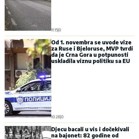
11:15
|
0
Od 1. novembra se uvode vize
za Ruse i Bjeloruse, MVP tvrdi
da je Crna Gora u potpunosti
uskladila viznu politiku sa EU
10:28
|
0
Djecu bacali u vis i dočekivali
na bajonet: 82 godine od