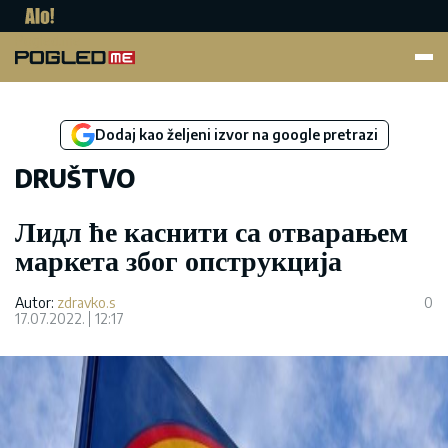
Pogled.me
Dodaj kao željeni izvor na google pretrazi
DRUŠTVO
Лидл ће каснити са отварањем
маркета због опструкција
Autor:
zdravko.s
0
17.07.2022.
12:17