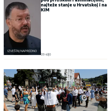
najteže stanje u Hrvatskoj i na
KiM
IZVEŠTAJ NAPREDNOG KLUBA
09:43
|
0