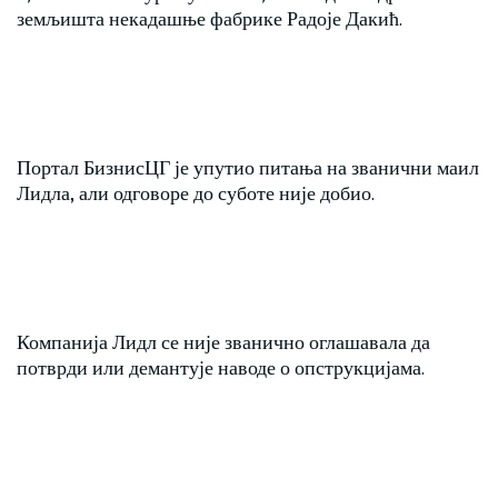
земљишта некадашње фабрике Радоје Дакић.
Портал БизнисЦГ је упутио питања на званични маил
Лидла, али одговоре до суботе није добио.
Компанија Лидл се није званично оглашавала да
потврди или демантује наводе о опструкцијама.