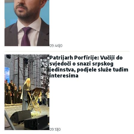
09:46
|
0
Patrijarh Porfirije: Vučiji do
svjedoči o snazi srpskog
jedinstva, podjele služe tuđim
interesima
09:13
|
0