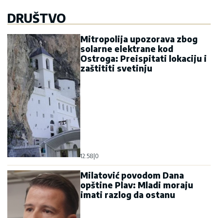
DRUŠTVO
Mitropolija upozorava zbog
solarne elektrane kod
Ostroga: Preispitati lokaciju i
zaštititi svetinju
12:58
|
0
Milatović povodom Dana
opštine Plav: Mladi moraju
imati razlog da ostanu