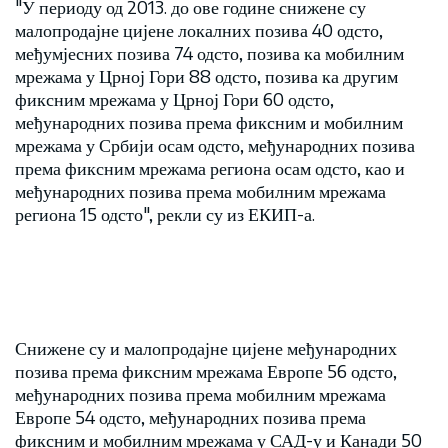
"У периоду од 2013. до ове године снижене су
малопродајне цијене локалних позива 40 одсто,
међумјесних позива 74 одсто, позива ка мобилним
мрежама у Црној Гори 88 одсто, позива ка другим
фиксним мрежама у Црној Гори 60 одсто,
међународних позива према фиксним и мобилним
мрежама у Србији осам одсто, међународних позива
према фиксним мрежама региона осам одсто, као и
међународних позива према мобилним мрежама
региона 15 одсто", рекли су из ЕКИП-а.
Снижене су и малопродајне цијене међународних
позива према фиксним мрежама Европе 56 одсто,
међународних позива према мобилним мрежама
Европе 54 одсто, међународних позива према
фиксним и мобилним мрежама у САД-у и Канади 50