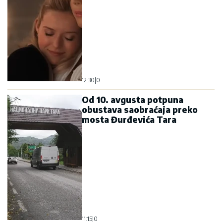
12:30
|
0
Od 10. avgusta potpuna
obustava saobraćaja preko
mosta Đurđevića Tara
11:15
|
0