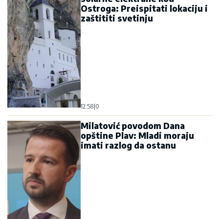
Ostroga: Preispitati lokaciju i
zaštititi svetinju
12:58
|
0
Milatović povodom Dana
opštine Plav: Mladi moraju
imati razlog da ostanu