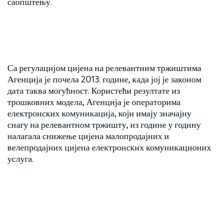
саопштењу.
Са регулацијом цијена на релевантним тржиштима
Агенција је почела 2013. године, када јој је законом
дата таква могућност. Користећи резултате из
трошковних модела, Агенција је операторима
електронских комуникација, који имају значајну
снагу на релевантном тржишту, из године у годину
налагала снижење цијена малопродајних и
велепродајних цијена електронских комуникационих
услуга.