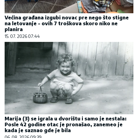
Većina građana izgubi novac pre nego što stigne
na letovanje - ovih 7 troškova skoro niko ne
planira
15. 07. 2026 07:44
Marija (3) se igrala u dvorištu i samo je nestala:
Posle 42 godine otac je pronašao, zanemeo je
kada je saznao gde je bila
06. 08. 2026 09:39