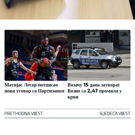
Матијас Лесор потписао
Возачу 15 дана затвора:
нови уговор са Партизаном
Возио са 2,47 промила у
крви
PRETHODNA VIJEST
SLJEDEĆA VIJEST