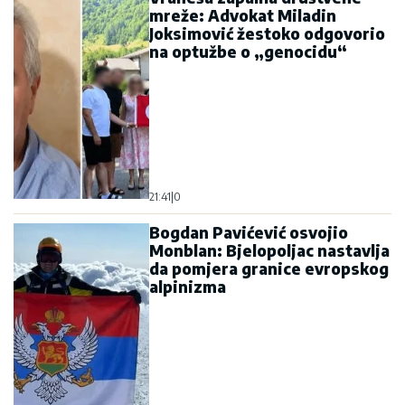
mreže: Advokat Miladin
Joksimović žestoko odgovorio
na optužbe o „genocidu“
21:41
|
0
Bogdan Pavićević osvojio
Monblan: Bjelopoljac nastavlja
da pomjera granice evropskog
alpinizma