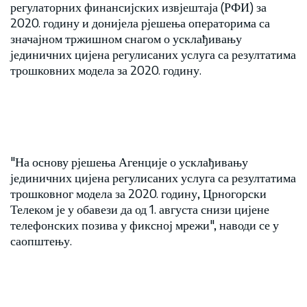
регулаторних финансијских извјештаја (РФИ) за
2020. годину и донијела рјешења операторима са
значајном тржишном снагом о усклађивању
јединичних цијена регулисаних услуга са резултатима
трошковних модела за 2020. годину.
"На основу рјешења Агенције о усклађивању
јединичних цијена регулисаних услуга са резултатима
трошковног модела за 2020. годину, Црногорски
Телеком је у обавези да од 1. августа снизи цијене
телефонских позива у фиксној мрежи", наводи се у
саопштењу.