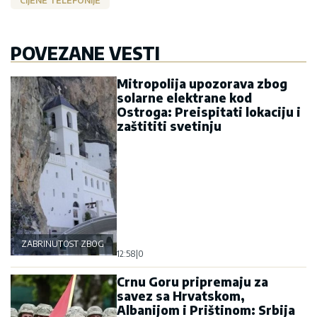
CIJENE TELEFONIJE
POVEZANE VESTI
Mitropolija upozorava zbog
solarne elektrane kod
Ostroga: Preispitati lokaciju i
zaštititi svetinju
ZABRINUTOST ZBOG OSTROGA
12:58
|
0
Crnu Goru pripremaju za
savez sa Hrvatskom,
Albanijom i Prištinom: Srbija