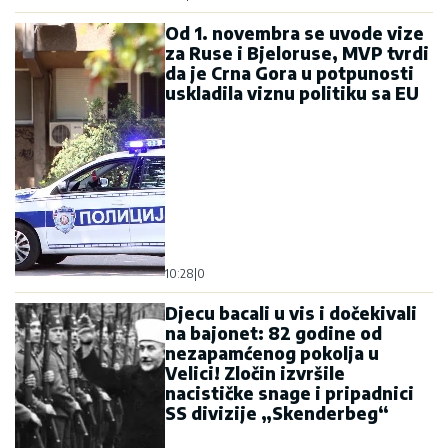
Od 1. novembra se uvode vize
za Ruse i Bjeloruse, MVP tvrdi
da je Crna Gora u potpunosti
uskladila viznu politiku sa EU
10:28
|
0
Djecu bacali u vis i dočekivali
na bajonet: 82 godine od
nezapamćenog pokolja u
Velici! Zločin izvršile
nacističke snage i pripadnici
SS divizije „Skenderbeg“