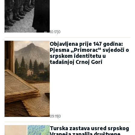
10:17
|
0
Objavljena prije 147 godina:
Pjesma „Primorac“ svjedoči o
srpskom identitetu u
tadašnjoj Crnoj Gori
09:11
|
0
Turska zastava usred srpskog
Vraneša zapalila društvene