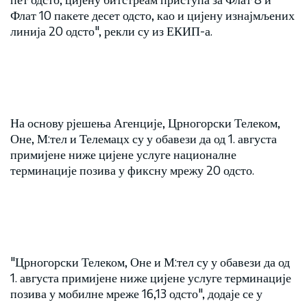
Флат 10 пакете десет одсто, као и цијену изнајмљених
линија 20 одсто", рекли су из ЕКИП-а.
На основу рјешења Агенције, Црногорски Телеком,
Оне, М:тел и Телемацх су у обавези да од 1. августа
примијене ниже цијене услуге националне
терминације позива у фиксну мрежу 20 одсто.
"Црногорски Телеком, Оне и М:тел су у обавези да од
1. августа примијене ниже цијене услуге терминације
позива у мобилне мреже 16,13 одсто", додаје се у