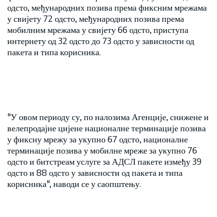
одсто, међународних позива према фиксним мрежама
у свијету 72 одсто, међународних позива према
мобилним мрежама у свијету 66 одсто, приступа
интернету од 32 одсто до 73 одсто у зависности од
пакета и типа корисника.
"У овом периоду су, по налозима Агенције, снижене и
велепродајне цијене националне терминације позива
у фиксну мрежу за укупно 67 одсто, националне
терминације позива у мобилне мреже за укупно 76
одсто и битстреам услуге за АДСЛ пакете између 39
одсто и 88 одсто у зависности од пакета и типа
корисника", наводи се у саопштењу.