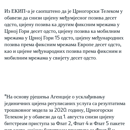
Из ЕКИП-а је саопштено да је Црногорски Телеком у
обавези да снизи цијену међумјесног позива десет
одсто, цијену позива ка другим фиксним мрежама у
Црној Гори десет одсто, цијену позива ка мобилним
мрежама у Црној Гори 15 одсто, цијену међународних
позива према фиксним мрежама Европе десет одсто,
као и цијене међународних позива према фиксним и
мобилним мрежама у свијету десет одсто.
"На основу рјешења Агенције о усклађивању
јединичних цијена регулисаних услуга са резултатима
трошковног модела за 2020. годину, Црногорски
Телеком је у обавези да од 1. августа снизи цијену
битстреам приступа за Флат 2, Флат 4 и Флат 5 пакете
пет одсто, цијену битстреам приступа за Флат 8 и