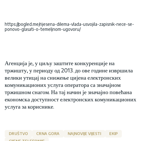
https://pogled.me/rijesena-dilema-vlada-usvojila-zapisnik-nece-se-
ponovo-glasati-o-temeljnom-ugovoru/
Агенција је, у циљу заштите конкуренције на
тржишту, у периоду од 2013. до ове године извршила
велики утицај на снижење цијена електронских
комуникационих услуга оператора са значајном
тржишном снагом. На тај начин је значајно повећана
економска доступност електронских комуникационих
услуга за кориснике.
DRUŠTVO
CRNA GORA
NAJNOVIJE VIJESTI
EKIP