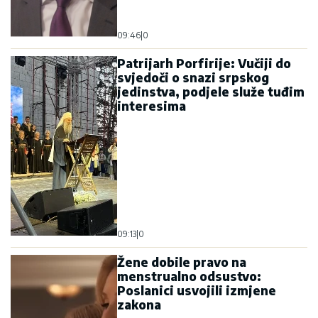
09:46
|
0
Patrijarh Porfirije: Vučiji do
svjedoči o snazi srpskog
jedinstva, podjele služe tuđim
interesima
09:13
|
0
Žene dobile pravo na
menstrualno odsustvo:
Poslanici usvojili izmjene
zakona