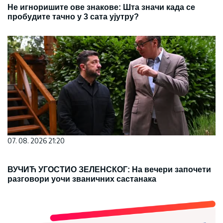
Не игноришите ове знакове: Шта значи када се
пробудите тачно у 3 сата ујутру?
07. 08. 2026 21:20
ВУЧИЋ УГОСТИО ЗЕЛЕНСКОГ: На вечери започети
разговори уочи званичних састанака