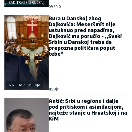
SAD TRAŽE IZRUČENJE
09:30
|
0
Bura u Danskoj zbog
Dajkovića: Meseršmit nije
ustuknuo pred napadima,
Dajković mu poručio - „Svaki
Srbin u Danskoj treba da
prepozna političara poput
tebe“
NA UDARU MEDIJA
11:20
|
0
Antić: Srbi u regionu i dalje
pod pritiskom i asimilacijom,
najteže stanje u Hrvatskoj i na
KiM