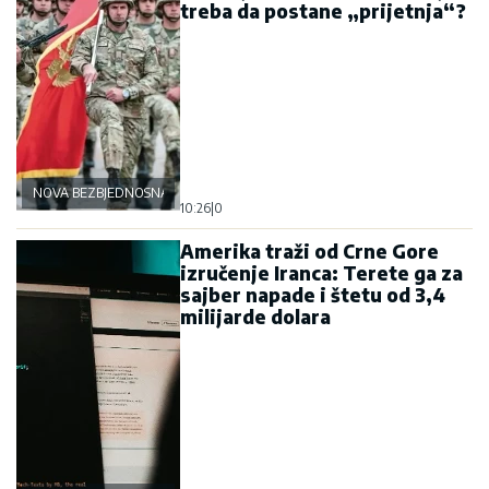
treba da postane „prijetnja“?
NOVA BEZBJEDNOSNA OSOVINA
10:26
|
0
Amerika traži od Crne Gore
izručenje Iranca: Terete ga za
sajber napade i štetu od 3,4
milijarde dolara