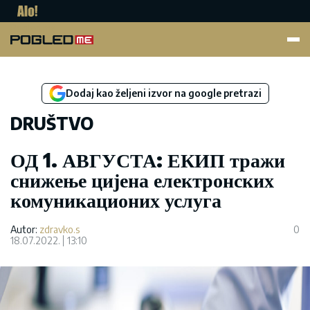
Pogled.me
Dodaj kao željeni izvor na google pretrazi
DRUŠTVO
ОД 1. АВГУСТА: ЕКИП тражи
снижење цијена електронских
комуникационих услуга
Autor:
zdravko.s
0
18.07.2022.
13:10