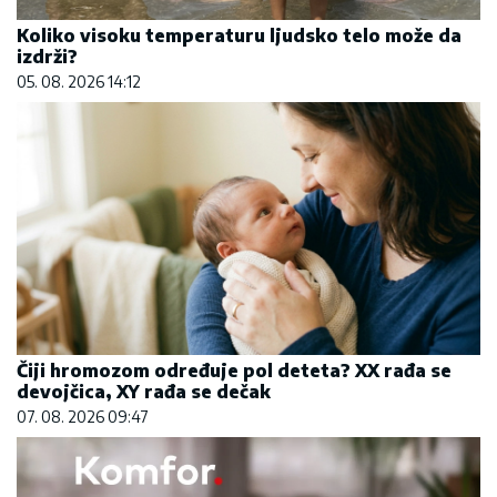
Koliko visoku temperaturu ljudsko telo može da
izdrži?
05. 08. 2026 14:12
Čiji hromozom određuje pol deteta? XX rađa se
devojčica, XY rađa se dečak
07. 08. 2026 09:47