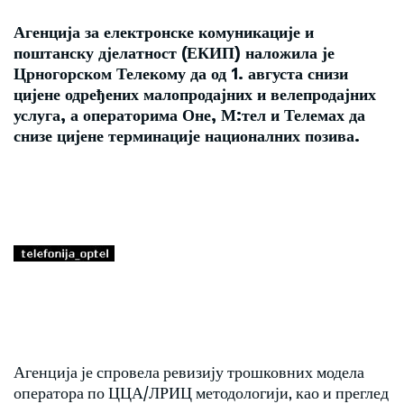
Агенција за електронске комуникације и
поштанску дјелатност (ЕКИП) наложила је
Црногорском Телекому да од 1. августа снизи
цијене одређених малопродајних и велепродајних
услуга, а операторима Оне, М:тел и Телемах да
снизе цијене терминације националних позива.
Агенција је спровела ревизију трошковних модела
оператора по ЦЦА/ЛРИЦ методологији, као и преглед