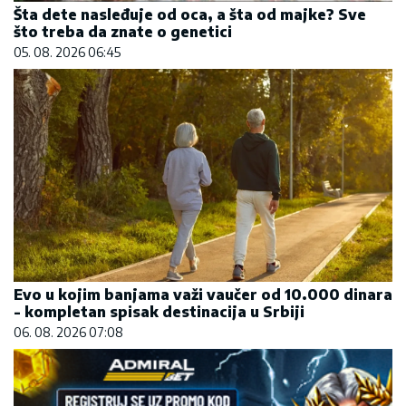
Šta dete nasleđuje od oca, a šta od majke? Sve
što treba da znate o genetici
05. 08. 2026 06:45
Evo u kojim banjama važi vaučer od 10.000 dinara
- kompletan spisak destinacija u Srbiji
06. 08. 2026 07:08