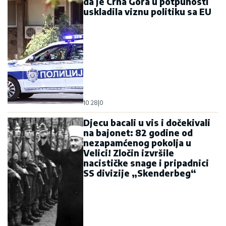
da je Crna Gora u potpunosti
uskladila viznu politiku sa EU
10:28
|
0
Djecu bacali u vis i dočekivali
na bajonet: 82 godine od
nezapamćenog pokolja u
Velici! Zločin izvršile
nacističke snage i pripadnici
SS divizije „Skenderbeg“