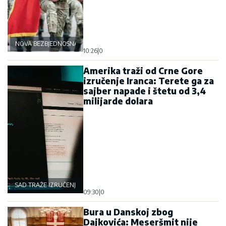
NOVA BEZBJEDNOSNA OSOVINA
10:26
|
0
Amerika traži od Crne Gore
izručenje Iranca: Terete ga za
sajber napade i štetu od 3,4
milijarde dolara
SAD TRAŽE IZRUČENJE
09:30
|
0
Bura u Danskoj zbog
Dajkovića: Meseršmit nije