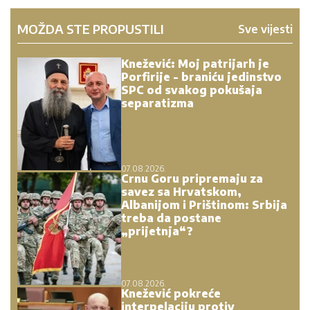
MOŽDA STE PROPUSTILI
Sve vijesti
Knežević: Moj patrijarh je
Porfirije - braniću jedinstvo
SPC od svakog pokušaja
separatizma
07.08.2026.
Crnu Goru pripremaju za
savez sa Hrvatskom,
Albanijom i Prištinom: Srbija
treba da postane
„prijetnja“?
07.08.2026.
Knežević pokreće
interpelaciju protiv