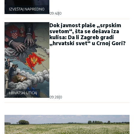
IZVEŠTAJ NAPREDNOG KLUBA
09:43
|
0
Dok javnost plaše „srpskim
svetom“, šta se dešava iza
kulisa: Da li Zagreb gradi
„hrvatski svet“ u Crnoj Gori?
HRVATSKI UTICAJ
09:28
|
0