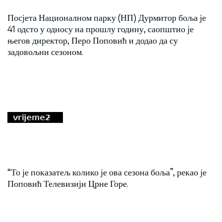
Посјета Националном парку (НП) Дурмитор боља је
41 одсто у односу на прошлу годину, саопштио је
његов директор, Перо Поповић и додао да су
задовољни сезоном.
“То је показатељ колико је ова сезона боља”, рекао је
Поповић Телевизији Црне Горе.