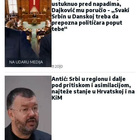
ustuknuo pred napadima,
Dajković mu poručio - „Svaki
Srbin u Danskoj treba da
prepozna političara poput
tebe“
NA UDARU MEDIJA
11:20
|
0
Antić: Srbi u regionu i dalje
pod pritiskom i asimilacijom,
najteže stanje u Hrvatskoj i na
KiM