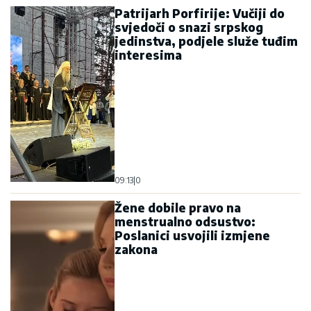
Patrijarh Porfirije: Vučiji do
svjedoči o snazi srpskog
jedinstva, podjele služe tuđim
interesima
09:13
|
0
Žene dobile pravo na
menstrualno odsustvo:
Poslanici usvojili izmjene
zakona