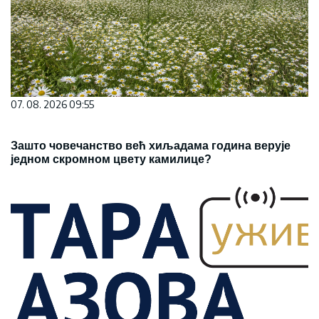
07. 08. 2026 09:55
Зашто човечанство већ хиљадама година верује
једном скромном цвету камилице?