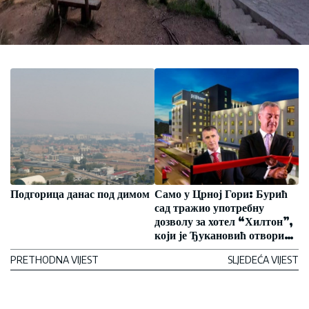
Подгорица данас под димом
Само у Црној Гори: Бурић
сад тражио употребну
дозволу за хотел “Хилтон”,
који је Ђукановић отворио
2016. године
PRETHODNA VIJEST
SLJEDEĆA VIJEST