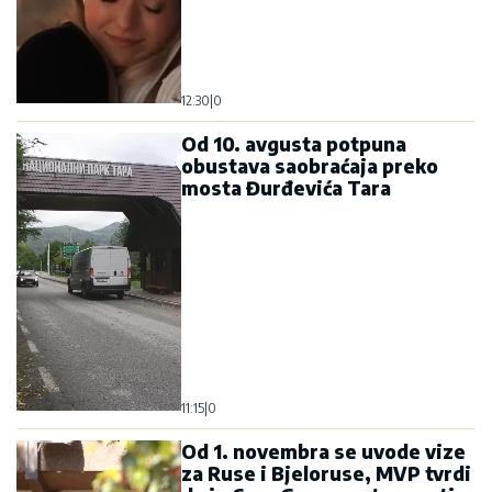
12:30
|
0
Od 10. avgusta potpuna
obustava saobraćaja preko
mosta Đurđevića Tara
11:15
|
0
Od 1. novembra se uvode vize
za Ruse i Bjeloruse, MVP tvrdi