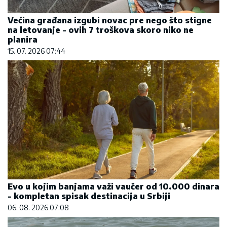
Većina građana izgubi novac pre nego što stigne
na letovanje - ovih 7 troškova skoro niko ne
planira
15. 07. 2026 07:44
Evo u kojim banjama važi vaučer od 10.000 dinara
- kompletan spisak destinacija u Srbiji
06. 08. 2026 07:08