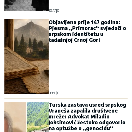
10:17
|
0
Objavljena prije 147 godina:
Pjesma „Primorac“ svjedoči o
srpskom identitetu u
tadašnjoj Crnoj Gori
09:11
|
0
Turska zastava usred srpskog
Vraneša zapalila društvene
mreže: Advokat Miladin
Joksimović žestoko odgovorio
na optužbe o „genocidu“