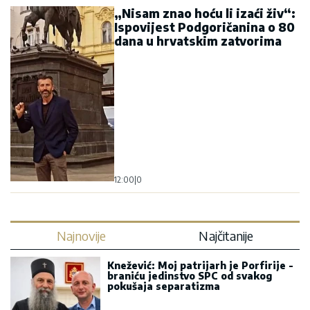
„Nisam znao hoću li izaći živ“:
Ispovijest Podgoričanina o 80
dana u hrvatskim zatvorima
12:00
|
0
Najnovije
Najčitanije
Knežević: Moj patrijarh je Porfirije -
braniću jedinstvo SPC od svakog
pokušaja separatizma