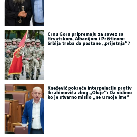
Crnu Goru pripremaju za savez sa
Hrvatskom, Albanijom i Prištinom:
Srbija treba da postane „prijetnja“?
Knežević pokreće interpelaciju protiv
Ibrahimovića zbog „Oluje“: Da vidimo
ko je stvarno mislio „ne u moje ime“