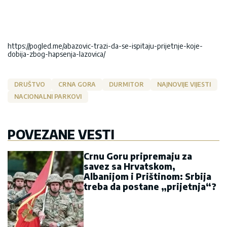
https://pogled.me/abazovic-trazi-da-se-ispitaju-prijetnje-koje-
dobija-zbog-hapsenja-lazovica/
DRUŠTVO
CRNA GORA
DURMITOR
NAJNOVIJE VIJESTI
NACIONALNI PARKOVI
POVEZANE VESTI
Crnu Goru pripremaju za
savez sa Hrvatskom,
Albanijom i Prištinom: Srbija
treba da postane „prijetnja“?