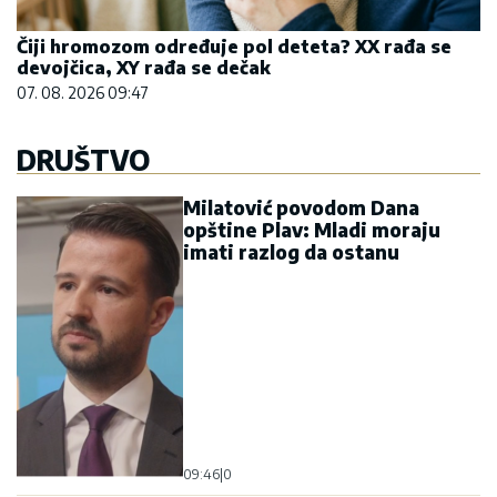
Čiji hromozom određuje pol deteta? XX rađa se
devojčica, XY rađa se dečak
07. 08. 2026 09:47
DRUŠTVO
Milatović povodom Dana
opštine Plav: Mladi moraju
imati razlog da ostanu
09:46
|
0