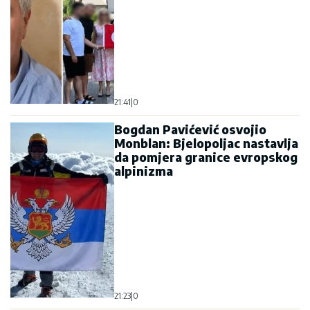
21:41
|
0
Bogdan Pavićević osvojio
Monblan: Bjelopoljac nastavlja
da pomjera granice evropskog
alpinizma
21:23
|
0