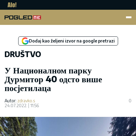
Pogled.me
Dodaj kao željeni izvor na google pretrazi
DRUŠTVO
У Националном парку
Дурмитор 40 одсто више
посјетилаца
Autor:
zdravko.s
0
24.07.2022.
11:56