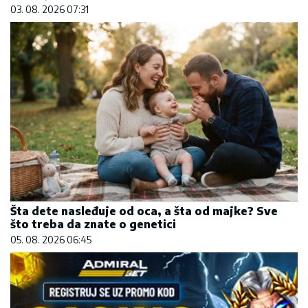
03. 08. 2026 07:31
Šta dete nasleđuje od oca, a šta od majke? Sve
što treba da znate o genetici
05. 08. 2026 06:45