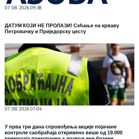
07. 08. 2026 09:38
ДАТУМ КОЈИ НЕ ПРОЛАЗИ! Сећање на крваву
Петровачку и Приједорску цесту
07. 08. 2026 07:04
У прва три дана спровођења акције појачане
контроле саобраћаја откривено више од 19.000
прекршаја прекорачења дозвољене брзине