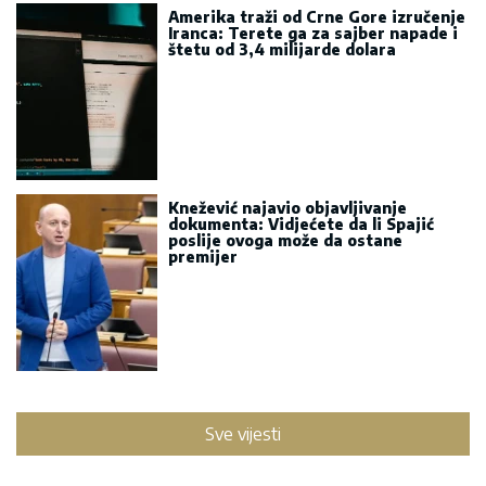
Amerika traži od Crne Gore izručenje
Iranca: Terete ga za sajber napade i
štetu od 3,4 milijarde dolara
Knežević najavio objavljivanje
dokumenta: Vidjećete da li Spajić
poslije ovoga može da ostane
premijer
Sve vijesti