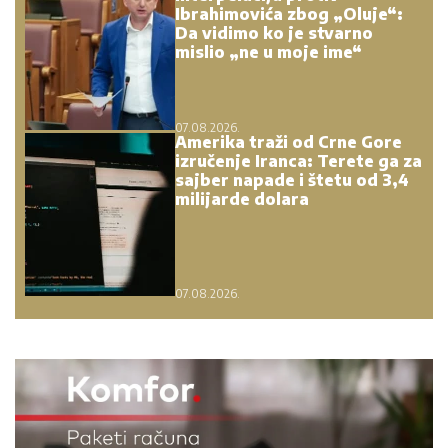
Ibrahimovića zbog „Oluje“:
Da vidimo ko je stvarno
mislio „ne u moje ime“
07.08.2026.
Amerika traži od Crne Gore
izručenje Iranca: Terete ga za
sajber napade i štetu od 3,4
milijarde dolara
07.08.2026.