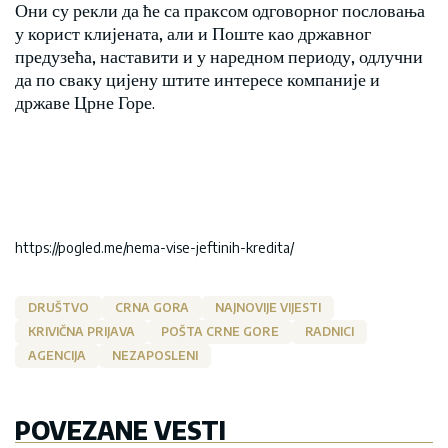
Они су рекли да ће са праксом одговорног пословања
у корист клијената, али и Поште као државног
предузећа, наставити и у наредном периоду, одлучни
да по сваку цијену штите интересе компаније и
државе Црне Горе.
https://pogled.me/nema-vise-jeftinih-kredita/
DRUŠTVO
CRNA GORA
NAJNOVIJE VIJESTI
KRIVIČNA PRIJAVA
POŠTA CRNE GORE
RADNICI
AGENCIJA
NEZAPOSLENI
POVEZANE VESTI