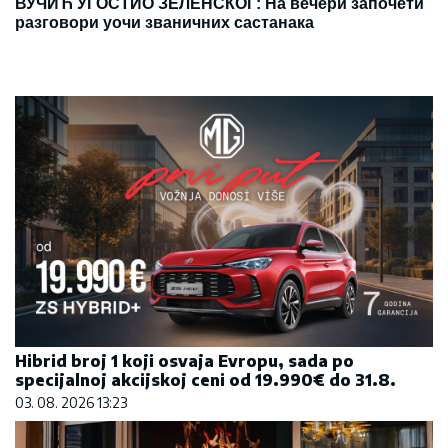
ВУЧИЋ УГОСТИО ЗЕЛЕНСКОГ: На вечери започети
разговори уочи званичних састанака
Hibrid broj 1 koji osvaja Evropu, sada po
specijalnoj akcijskoj ceni od 19.990€ do 31.8.
03. 08. 2026 13:23