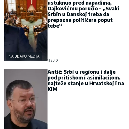
ustuknuo pred napadima,
Dajković mu poručio - „Svaki
Srbin u Danskoj treba da
prepozna političara poput
tebe“
NA UDARU MEDIJA
11:20
|
0
Antić: Srbi u regionu i dalje
pod pritiskom i asimilacijom,
najteže stanje u Hrvatskoj i na
KiM