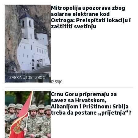
Mitropolija upozorava zbog
solarne elektrane kod
Ostroga: Preispitati lokaciju i
zaštititi svetinju
ZABRINUTOST ZBOG OSTROGA
12:58
|
0
Crnu Goru pripremaju za
savez sa Hrvatskom,
Albanijom i Prištinom: Srbija
treba da postane „prijetnja“?