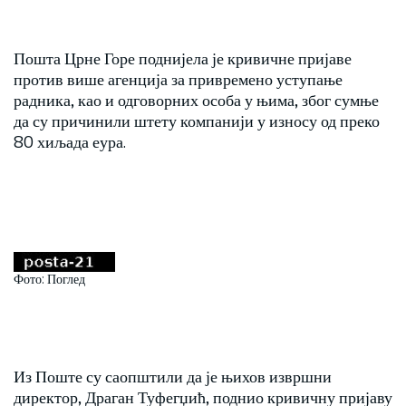
Пошта Црне Горе поднијела је кривичне пријаве
против више агенција за привремено уступање
радника, као и одговорних особа у њима, због сумње
да су причинили штету компанији у износу од преко
80 хиљада еура.
Фото: Поглед
Из Поште су саопштили да је њихов извршни
директор, Драган Туфегџић, поднио кривичну пријаву