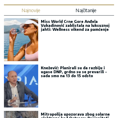
Najnovije
Najčitanije
Miss World Crne Gore Anđela
Vukadinović zablistala na luksuznoj
jahti: Wellness vikend za pamćenje
Knežević: Planirali su da razbiju i
ugase DNP, grdno su se prevarili -
sada smo na 13 do 15 odsto
Mitropolija upozorava zbog solarne