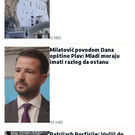
12:58
|
0
Milatović povodom Dana
opštine Plav: Mladi moraju
imati razlog da ostanu
09:46
|
0
Patrijarh Porfirije: Vučiji do