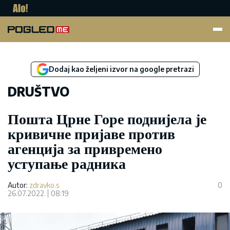
Pogled.me
Dodaj kao željeni izvor na google pretrazi
DRUŠTVO
Пошта Црне Горе поднијела је
кривичне пријаве против
агенција за привремено
уступање радника
Autor:
zdravko.s
0
26.07.2022.
08:19