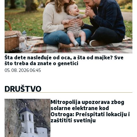
Šta dete nasleđuje od oca, a šta od majke? Sve
što treba da znate o genetici
05. 08. 2026 06:45
DRUŠTVO
Mitropolija upozorava zbog
solarne elektrane kod
Ostroga: Preispitati lokaciju i
zaštititi svetinju