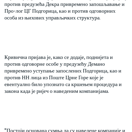
против предузећа Декра привремено запошљавање и
Про-лог ЦГ Подгорица, као и против одговорних
особа из њихових управљачких структура.
Кривична пријава је, како се додаје, поднијета и
против одговорне особе у предузећу Демано
привремено уступање запослених Подгорица, као и
против НН лица из Поште Црне Горе које је
евентуално било упознато са кршењем процедура и
закона када је ријеч о наведеним компанијама.
“Постоји основана сумња да су наведене компаније и