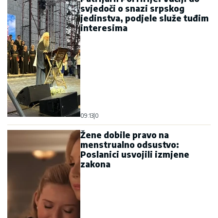
svjedoči o snazi srpskog
jedinstva, podjele služe tuđim
interesima
09:13
|
0
Žene dobile pravo na
menstrualno odsustvo:
Poslanici usvojili izmjene
zakona