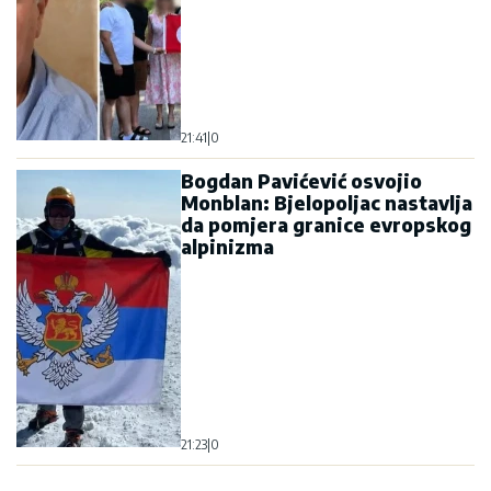
21:41
|
0
Bogdan Pavićević osvojio
Monblan: Bjelopoljac nastavlja
da pomjera granice evropskog
alpinizma
21:23
|
0