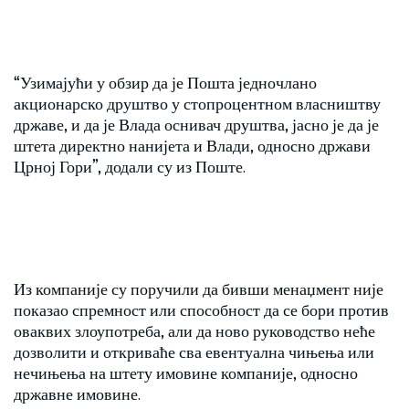
“Узимајући у обзир да је Пошта једночлано
акционарско друштво у стопроцентном власништву
државе, и да је Влада оснивач друштва, јасно је да је
штета директно нанијета и Влади, односно држави
Црној Гори”, додали су из Поште.
Из компаније су поручили да бивши менаџмент није
показао спремност или способност да се бори против
оваквих злоупотреба, али да ново руководство неће
дозволити и откриваће сва евентуална чињења или
нечињења на штету имовине компаније, односно
државне имовине.