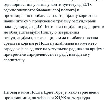
одговорна лица у њима у континуитету од 2017.
године злоупотребљавали свој положај и
противправно прибављали материјалну корист на
начин што су у продуженом трајању рефундирали
накнаде зарада од ЈУ Центар за социјални рад, притом
не обавјештавајући Пошту о извршеним
рефундацијама, а све са циљем да прибаве новчана
средства која им је Пошта уплаћивала на име нето
зарада које се односе на уступљене раднике за вријеме
привремене спријечености за рад”, наводи се у
саопштењу.
На овај начин Пошта Црне Горе је, како тврде њени
представници, оштећена за 83,58 хиљада еура.