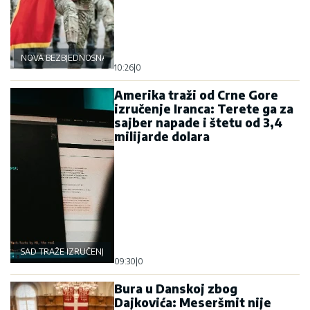
NOVA BEZBJEDNOSNA OSOVINA
10:26
|
0
Amerika traži od Crne Gore
izručenje Iranca: Terete ga za
sajber napade i štetu od 3,4
milijarde dolara
SAD TRAŽE IZRUČENJE
09:30
|
0
Bura u Danskoj zbog
Dajkovića: Meseršmit nije