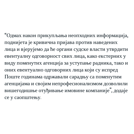
“Одмах након прикупљања неопходних информација,
поднијета је кривична пријава против наведених
лица и вјерујемо да ће органи судске власти утврдити
евентуалну одговорност свих лица, како екстерних у
виду поменутих агенција за уступање радника, тако и
оних евентуално одговорних лица који су испред
Поште годинама одржавали сарадњу са поменутим
агенцијама и својим непрофесионализмом дозволили
вишегодишње отуђивање имовине компаније”, додаје
се у саопштењу.