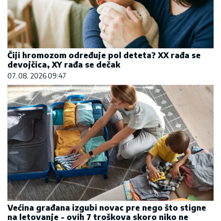
Čiji hromozom određuje pol deteta? XX rađa se
devojčica, XY rađa se dečak
07. 08. 2026 09:47
Većina građana izgubi novac pre nego što stigne
na letovanje - ovih 7 troškova skoro niko ne