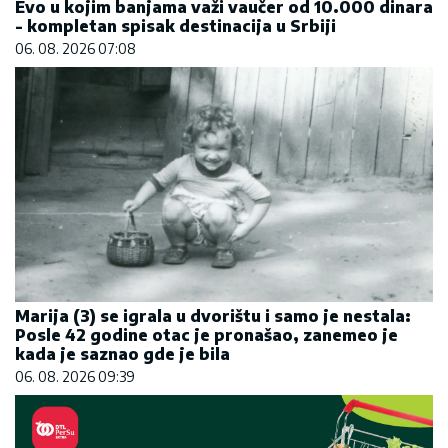
Evo u kojim banjama važi vaučer od 10.000 dinara
- kompletan spisak destinacija u Srbiji
06. 08. 2026 07:08
Marija (3) se igrala u dvorištu i samo je nestala:
Posle 42 godine otac je pronašao, zanemeo je
kada je saznao gde je bila
06. 08. 2026 09:39