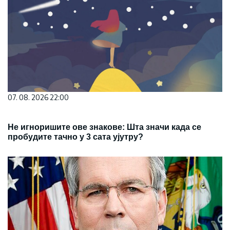
07. 08. 2026 22:00
Не игноришите ове знакове: Шта значи када се
пробудите тачно у 3 сата ујутру?