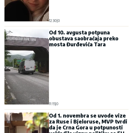
12:30
|
0
Od 10. avgusta potpuna
obustava saobraćaja preko
mosta Đurđevića Tara
11:15
|
0
Od 1. novembra se uvode vize
za Ruse i Bjeloruse, MVP tvrdi
da je Crna Gora u potpunosti