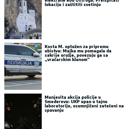
elektrane kod Ostroga: Preispitati
lokaciju i zaštititi svetinju
Kosta M. optužen za pripremu
ubistva: Majka mu pomagala da
sakrije oružje, povezuju ga sa
„vračarskim klanom“
Munjevita akcija policije u
Smederevu: UKP upao u tajnu
laboratoriju, osumnjičeni zatečeni na
spavanju