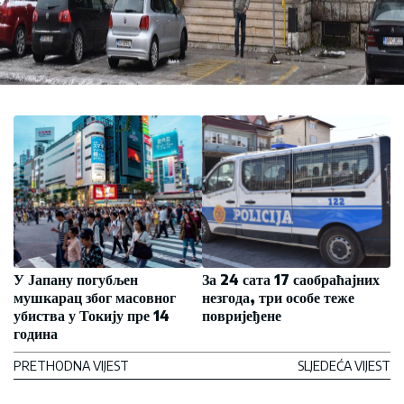
У Јапану погубљен
За 24 сата 17 саобраћајних
мушкарац због масовног
незгода, три особе теже
убиства у Токију пре 14
повријеђене
година
PRETHODNA VIJEST
SLJEDEĆA VIJEST