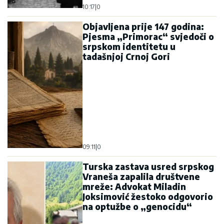
10:17
|
0
Objavljena prije 147 godina:
Pjesma „Primorac“ svjedoči o
srpskom identitetu u
tadašnjoj Crnoj Gori
09:11
|
0
Turska zastava usred srpskog
Vraneša zapalila društvene
mreže: Advokat Miladin
Joksimović žestoko odgovorio
na optužbe o „genocidu“