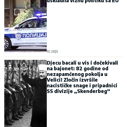
uskladila viznu politiku sa EU
10:28
|
0
Djecu bacali u vis i dočekivali
na bajonet: 82 godine od
nezapamćenog pokolja u
Velici! Zločin izvršile
nacističke snage i pripadnici
SS divizije „Skenderbeg“