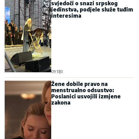
svjedoči o snazi srpskog
jedinstva, podjele služe tuđim
interesima
09:13
|
0
Žene dobile pravo na
menstrualno odsustvo:
Poslanici usvojili izmjene
zakona