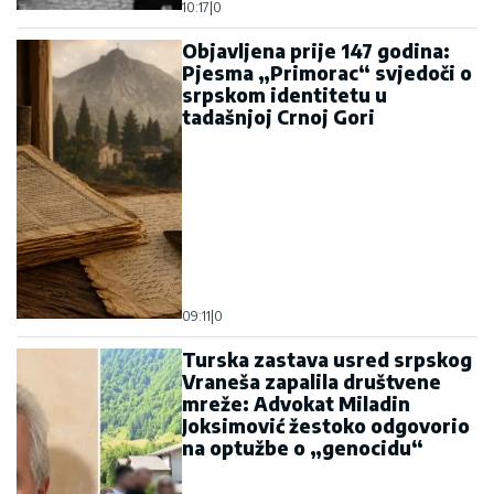
10:17
|
0
Objavljena prije 147 godina:
Pjesma „Primorac“ svjedoči o
srpskom identitetu u
tadašnjoj Crnoj Gori
09:11
|
0
Turska zastava usred srpskog
Vraneša zapalila društvene
mreže: Advokat Miladin
Joksimović žestoko odgovorio
na optužbe o „genocidu“