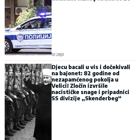
10:28
|
0
Djecu bacali u vis i dočekivali
na bajonet: 82 godine od
nezapamćenog pokolja u
Velici! Zločin izvršile
nacističke snage i pripadnici
SS divizije „Skenderbeg“