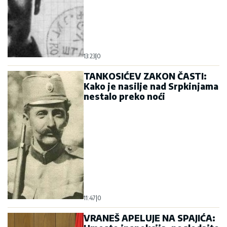
13:23
|
0
TANKOSIĆEV ZAKON ČASTI:
Kako je nasilje nad Srpkinjama
nestalo preko noći
11:47
|
0
VRANEŠ APELUJE NA SPAJIĆA: