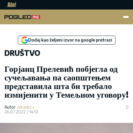
Pogled.me
Dodaj kao željeni izvor na google pretrazi
DRUŠTVO
Горјанц Прелевић побјегла од
сучељавања па саопштењем
представила шта би требало
измијенити у Темељном уговору!
Autor:
zdravko.s
0
26.07.2022.
14:51