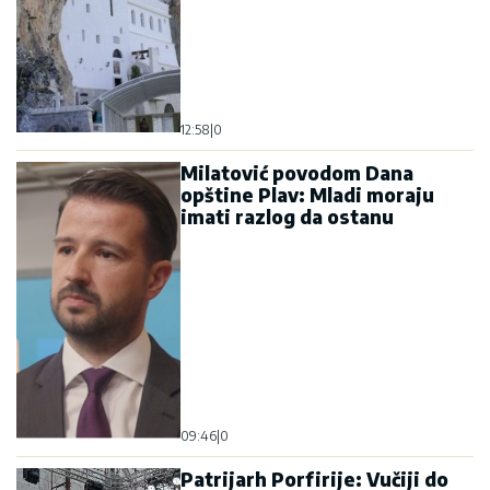
12:58
|
0
Milatović povodom Dana
opštine Plav: Mladi moraju
imati razlog da ostanu
09:46
|
0
Patrijarh Porfirije: Vučiji do