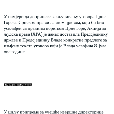
У намјери да допринесе закључивању уговора Црне
Горе са Српском православном црквом, који би био
усклађен са правним поретком Црне Горе, Акција за
људска права (ХРА) је данас доставила Предсједнику
државе и Предсједнику Владе конкретне предлоге за
измјену текста уговора који је Влада усвојила 8. јула
ове године
У циљу припреме за учешће извршне директорице