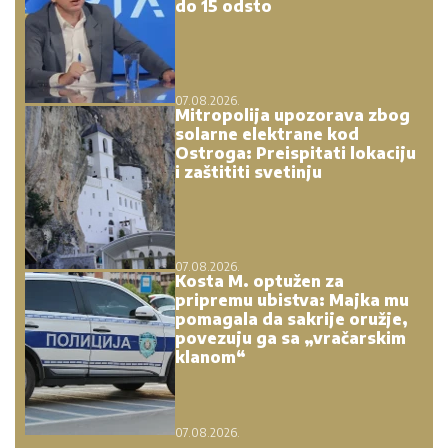
do 15 odsto
07.08.2026.
Mitropolija upozorava zbog
solarne elektrane kod
Ostroga: Preispitati lokaciju
i zaštititi svetinju
07.08.2026.
Kosta M. optužen za
pripremu ubistva: Majka mu
pomagala da sakrije oružje,
povezuju ga sa „vračarskim
klanom“
07.08.2026.