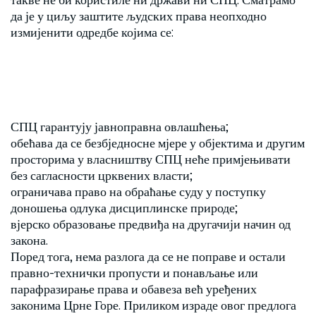
да је у циљу заштите људских права неопходно
измијенити одредбе којима се:
СПЦ гарантују јавноправна овлашћења;
обећава да се безбједносне мјере у објектима и другим
просторима у власништву СПЦ неће примјењивати
без сагласности црквених власти;
ограничава право на обраћање суду у поступку
доношења одлука дисциплинске природе;
вјерско образовање предвиђа на другачији начин од
закона.
Поред тога, нема разлога да се не поправе и остали
правно-технички пропусти и понављање или
парафразирање права и обавеза већ уређених
законима Црне Горе. Приликом израде овог предлога