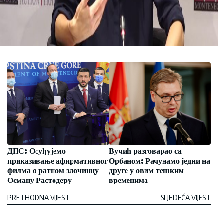
ДПС: Осуђујемо
Вучић разговарао са
приказивање афирмативног
Орбаном: Рачунамо једни на
филма о ратном злочинцу
друге у овим тешким
Осману Растодеру
временима
PRETHODNA VIJEST
SLJEDEĆA VIJEST