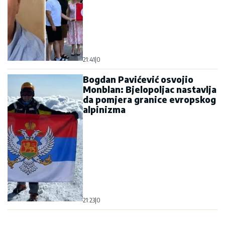
21:41
|
0
Bogdan Pavićević osvojio
Monblan: Bjelopoljac nastavlja
da pomjera granice evropskog
alpinizma
21:23
|
0