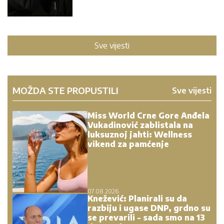
Sve vijesti
MOŽDA STE PROPUSTILI
Sve vijesti
Miss World Crne Gore Anđela
Vukadinović zablistala na
luksuznoj jahti: Wellness
vikend za pamćenje
07.08.2026.
Knežević: Planirali su da
razbiju i ugase DNP, grdno su
se prevarili - sada smo na 13