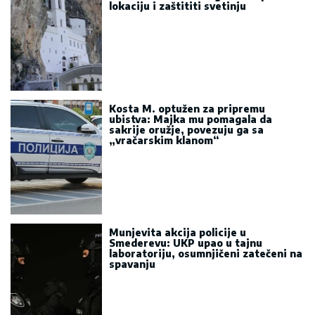
lokaciju i zaštititi svetinju
Kosta M. optužen za pripremu
ubistva: Majka mu pomagala da
sakrije oružje, povezuju ga sa
„vračarskim klanom“
Munjevita akcija policije u
Smederevu: UKP upao u tajnu
laboratoriju, osumnjičeni zatečeni na
spavanju