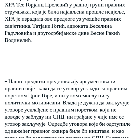
ХРА Тее Горјанц Прелевић у радној групи правних
стручњака, која је била најављена прошле недјеље,
ХРА је израдила ове предлоге уз учешће правних
савјетника: Татјане Гогић, адвоката Веселина
Радуловића и другосрбијанске диве Весне Ракић
Водинелић.
– Наши предлози представљају аргументовани
правни савјет како да се уговор усклади са правним
поретком Црне Горе, и ни у ком смислу нису
политички мотивисани. Влада је дужна да закључује
уговоре усклађене с правним поретком, који не
доводе у заблуду ни СПЦ, ни грађане у чије име се
уговор закључује. Одредбе уговора које би одступиле
од важећег правног оквира биле би ништаве, и као
такве не би користиле ни држави ни СПЦ. Сматрамо