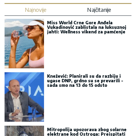
Najnovije
Najčitanije
Miss World Crne Gore Anđela
Vukadinović zablistala na luksuznoj
jahti: Wellness vikend za pamćenje
Knežević: Planirali su da razbiju i
ugase DNP, grdno su se prevarili -
sada smo na 13 do 15 odsto
Mitropolija upozorava zbog solarne
elektrane kod Ostroga: Preispitati