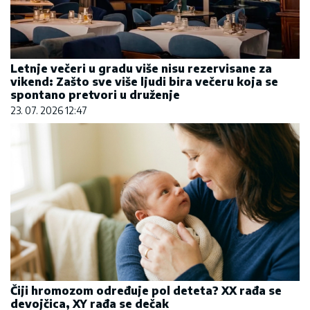
Letnje večeri u gradu više nisu rezervisane za
vikend: Zašto sve više ljudi bira večeru koja se
spontano pretvori u druženje
23. 07. 2026 12:47
Čiji hromozom određuje pol deteta? XX rađa se
devojčica, XY rađa se dečak