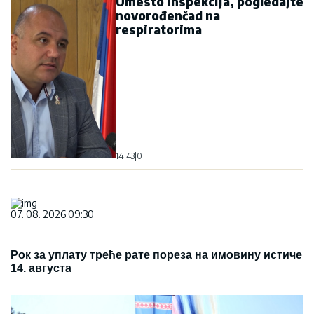
Umesto inspekcija, pogledajte
novorođenčad na
respiratorima
14:43
|
0
07. 08. 2026 09:30
Рок за уплату треће рате пореза на имовину истиче
14. августа