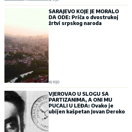
SARAJEVO KOJE JE MORALO
DA ODE: Priča o dvostrukoj
žrtvi srpskog naroda
16:10
|
0
VJEROVAO U SLOGU SA
PARTIZANIMA, A ONI MU
PUCALI U LEĐA: Ovako je
ubijen kašpetan Jovan Deroko