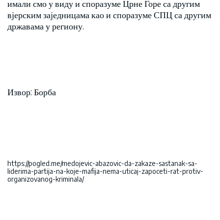
имали смо у виду и споразуме Црне Горе са другим
вјерским заједницама као и споразуме СПЦ са другим
државама у региону.
Извор: Борба
https://pogled.me/medojevic-abazovic-da-zakaze-sastanak-sa-
liderima-partija-na-koje-mafija-nema-uticaj-zapoceti-rat-protiv-
organizovanog-kriminala/