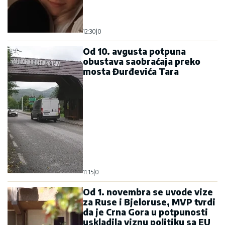
12:30
|
0
Od 10. avgusta potpuna
obustava saobraćaja preko
mosta Đurđevića Tara
11:15
|
0
Od 1. novembra se uvode vize
za Ruse i Bjeloruse, MVP tvrdi
da je Crna Gora u potpunosti
uskladila viznu politiku sa EU