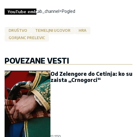
;ab_channel=Pogled
DRUŠTVO
TEMELJNI UGOVOR
HRA
GORJANC PRELEVIC
POVEZANE VESTI
Od Zelengore do Cetinja: ko su
zaista „Crnogorci“
12:17
|
0