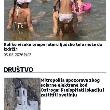
Koliko visoku temperaturu ljudsko telo može da
izdrži?
05. 08. 2026 14:12
DRUŠTVO
Mitropolija upozorava zbog
solarne elektrane kod
Ostroga: Preispitati lokaciju i
zaštititi svetinju