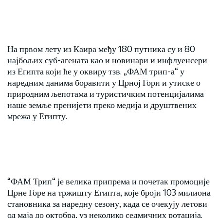
На првом лету из Каира међу 180 путника су и 80
најбољих суб-агената као и новинари и инфлуенсери
из Египта који ће у оквиру тзв. „ФАМ трип-а“ у
наредним данима боравити у Црној Гори и утиске о
природним љепотама и туристичким потенцијалима
наше земље пренијети преко медија и друштвених
мрежа у Египту.
“ФАМ Трип“ је велика припрема и почетак промоције
Црне Горе на тржишту Египта, које броји 103 милиона
становника за наредну сезону, када се очекују летови
од маја до октобра, уз неколико седмичних ротација.