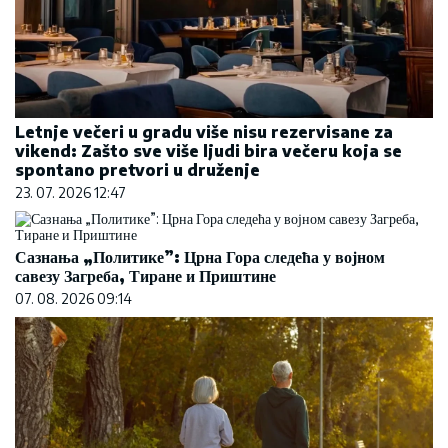
Letnje večeri u gradu više nisu rezervisane za
vikend: Zašto sve više ljudi bira večeru koja se
spontano pretvori u druženje
23. 07. 2026 12:47
Сазнања „Политике”: Црна Гора следећа у војном
савезу Загреба, Тиране и Приштине
07. 08. 2026 09:14