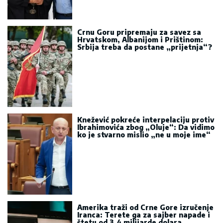
Crnu Goru pripremaju za savez sa
Hrvatskom, Albanijom i Prištinom:
Srbija treba da postane „prijetnja“?
Knežević pokreće interpelaciju protiv
Ibrahimovića zbog „Oluje“: Da vidimo
ko je stvarno mislio „ne u moje ime“
Amerika traži od Crne Gore izručenje
Iranca: Terete ga za sajber napade i
štetu od 3,4 milijarde dolara