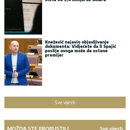
Knežević najavio objavljivanje
dokumenta: Vidjećete da li Spajić
poslije ovoga može da ostane
premijer
Sve vijesti
MOŽDA STE PROPUSTILI
Sve vijesti