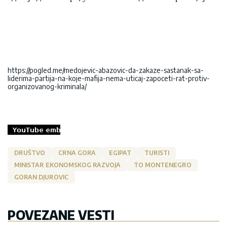
https://pogled.me/medojevic-abazovic-da-zakaze-sastanak-sa-
liderima-partija-na-koje-mafija-nema-uticaj-zapoceti-rat-protiv-
organizovanog-kriminala/
DRUŠTVO
CRNA GORA
EGIPAT
TURISTI
MINISTAR EKONOMSKOG RAZVOJA
TO MONTENEGRO
GORAN DJUROVIC
POVEZANE VESTI