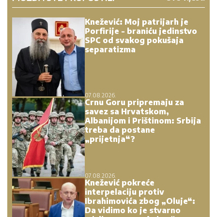
Knežević: Moj patrijarh je
Porfirije - braniću jedinstvo
SPC od svakog pokušaja
separatizma
07.08.2026.
Crnu Goru pripremaju za
savez sa Hrvatskom,
Albanijom i Prištinom: Srbija
treba da postane
„prijetnja“?
07.08.2026.
Knežević pokreće
interpelaciju protiv
Ibrahimovića zbog „Oluje“:
Da vidimo ko je stvarno