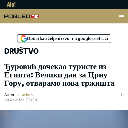
Pogled.me
Dodaj kao željeni izvor na google pretrazi
DRUŠTVO
Ђуровић дочекао туристе из
Египта: Велики дан за Црну
Гору, отварамо нова тржишта
Autor:
zdravko.s
0
26.07.2022.
19:18