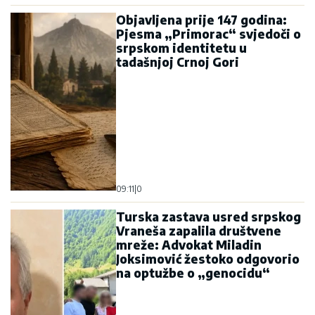
Objavljena prije 147 godina:
Pjesma „Primorac“ svjedoči o
srpskom identitetu u
tadašnjoj Crnoj Gori
09:11
|
0
Turska zastava usred srpskog
Vraneša zapalila društvene
mreže: Advokat Miladin
Joksimović žestoko odgovorio
na optužbe o „genocidu“