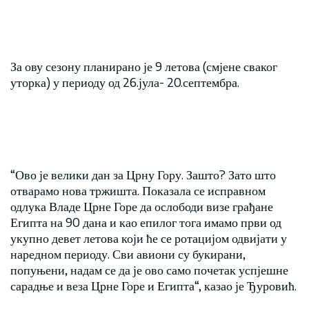
За ову сезону планирано је 9 летова (смјене сваког
уторка) у периоду од 26.јула- 20.септембра.
“Ово је велики дан за Црну Гору. Зашто? Зато што
отварамо нова тржишта. Показала се исправном
одлука Владе Црне Горе да ослободи визе грађане
Египта на 90 дана и као епилог тога имамо први од
укупно девет летова који ће се ротацијом одвијати у
наредном периоду. Сви авиони су букирани,
попуњени, надам се да је ово само почетак успјешне
сарадње и веза Црне Горе и Египта“, казао је Ђуровић.