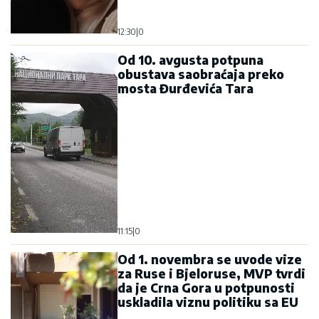
12:30
|
0
Od 10. avgusta potpuna
obustava saobraćaja preko
mosta Đurđevića Tara
11:15
|
0
Od 1. novembra se uvode vize
za Ruse i Bjeloruse, MVP tvrdi
da je Crna Gora u potpunosti
uskladila viznu politiku sa EU