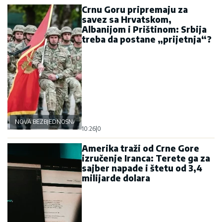
Crnu Goru pripremaju za
savez sa Hrvatskom,
Albanijom i Prištinom: Srbija
treba da postane „prijetnja“?
NOVA BEZBJEDNOSNA OSOVINA
10:26
|
0
Amerika traži od Crne Gore
izručenje Iranca: Terete ga za
sajber napade i štetu od 3,4
milijarde dolara