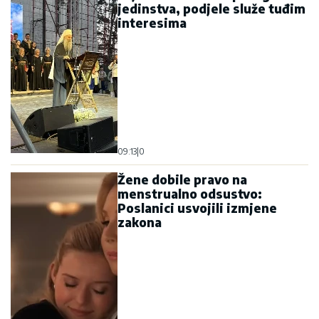
jedinstva, podjele služe tuđim
interesima
09:13
|
0
Žene dobile pravo na
menstrualno odsustvo:
Poslanici usvojili izmjene
zakona