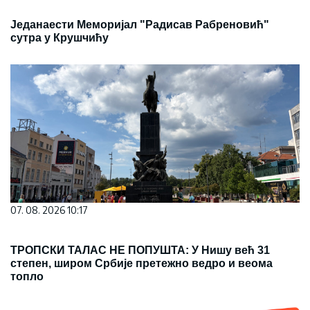
Једанаести Меморијал "Радисав Рабреновић"
сутра у Крушчићу
07. 08. 2026 10:17
ТРОПСКИ ТАЛАС НЕ ПОПУШТА: У Нишу већ 31
степен, широм Србије претежно ведро и веома
топло