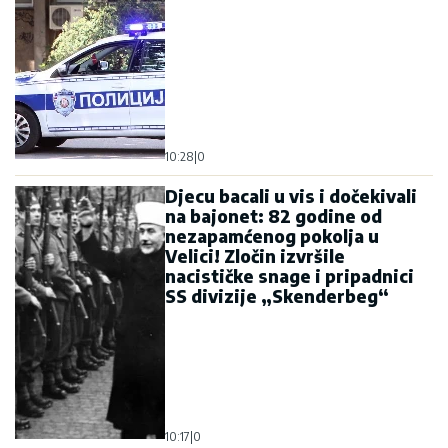
10:28
|
0
Djecu bacali u vis i dočekivali
na bajonet: 82 godine od
nezapamćenog pokolja u
Velici! Zločin izvršile
nacističke snage i pripadnici
SS divizije „Skenderbeg“
10:17
|
0