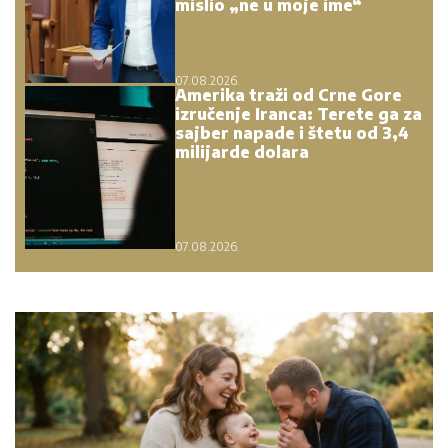
mislio „ne u moje ime“
07.08.2026.
Amerika traži od Crne Gore
izručenje Iranca: Terete ga za
sajber napade i štetu od 3,4
milijarde dolara
07.08.2026.