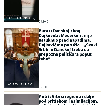
SAD TRAŽE IZRUČENJE
09:30
|
0
Bura u Danskoj zbog
Dajkovića: Meseršmit nije
ustuknuo pred napadima,
Dajković mu poručio - „Svaki
Srbin u Danskoj treba da
prepozna političara poput
tebe“
NA UDARU MEDIJA
11:20
|
0
Antić: Srbi u regionu i dalje
pod pritiskom i asimilacijom,