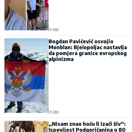
21:41
|
0
Bogdan Pavićević osvojio
Monblan: Bjelopoljac nastavlja
da pomjera granice evropskog
alpinizma
21:23
|
0
„Nisam znao hoću li izaći živ“:
Ispovijest Podgoričanina o 80