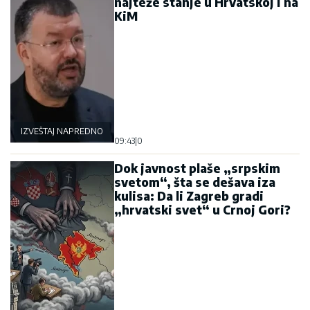
najteže stanje u Hrvatskoj i na
KiM
IZVEŠTAJ NAPREDNOG KLUBA
09:43
|
0
Dok javnost plaše „srpskim
svetom“, šta se dešava iza
kulisa: Da li Zagreb gradi
„hrvatski svet“ u Crnoj Gori?