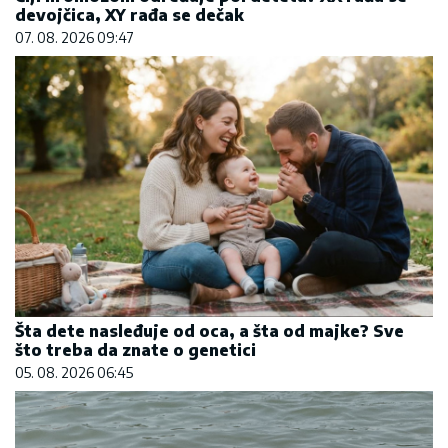
devojčica, XY rađa se dečak
07. 08. 2026 09:47
Šta dete nasleđuje od oca, a šta od majke? Sve
što treba da znate o genetici
05. 08. 2026 06:45