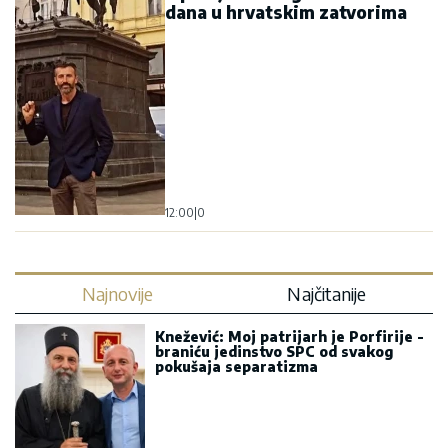
dana u hrvatskim zatvorima
12:00
|
0
Najnovije
Najčitanije
Knežević: Moj patrijarh je Porfirije -
braniću jedinstvo SPC od svakog
pokušaja separatizma