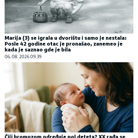
Marija (3) se igrala u dvorištu i samo je nestala:
Posle 42 godine otac je pronašao, zanemeo je
kada je saznao gde je bila
06. 08. 2026 09:39
Čiji hromozom određuje pol deteta? XX rađa se