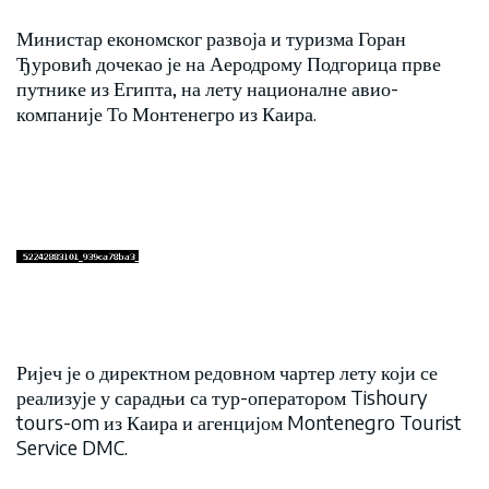
Министар економског развоја и туризма Горан
Ђуровић дочекао је на Аеродрому Подгорица прве
путнике из Египта, на лету националне авио-
компаније То Монтенегро из Каира.
Ријеч је о директном редовном чартер лету који се
реализује у сарадњи са тур-оператором Tishoury
tours-om из Каира и агенцијом Montenegro Tourist
Service DMC.