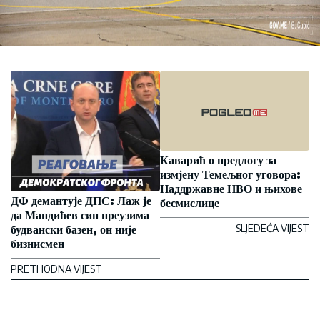
Каварић о предлогу за
измјену Темељног уговора:
Наддржавне НВО и њихове
ДФ демантује ДПС: Лаж је
бесмислице
да Мандићев син преузима
будвански базен, он није
SLJEDEĆA VIJEST
бизнисмен
PRETHODNA VIJEST