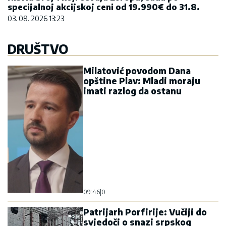
specijalnoj akcijskoj ceni od 19.990€ do 31.8.
03. 08. 2026 13:23
DRUŠTVO
Milatović povodom Dana
opštine Plav: Mladi moraju
imati razlog da ostanu
09:46
|
0
Patrijarh Porfirije: Vučiji do
svjedoči o snazi srpskog