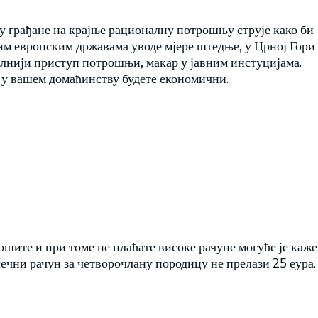
у грађане на крајње рационалну потрошњу струје како би
иним европским државама уводе мјере штедње, у Црној Гори
алнији приступ потрошњи, макар у јавним инстуцијама.
а у вашем домаћинству будете економични.
трошите и при томе не плаћате високе рачуне могуће је каже
ечни рачун за четворочлану породицу не прелази 25 еура.