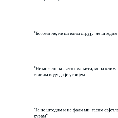
"Богоми не, не штедим струју, не штедим
"Не можеш на љето смањити, мора клима р
ставим воду да је угријем
"Ја не штедим и не фали ми, гасим свјетла 
кувам"