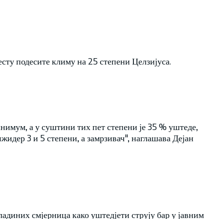
сту подесите климу на 25 степени Целзијуса.
нимум, а у суштини тих пет степени је 35 % уштеде,
жидер 3 и 5 степени, а замрзивач", наглашава Дејан
адиних смјерница како уштедјети струју бар у јавним