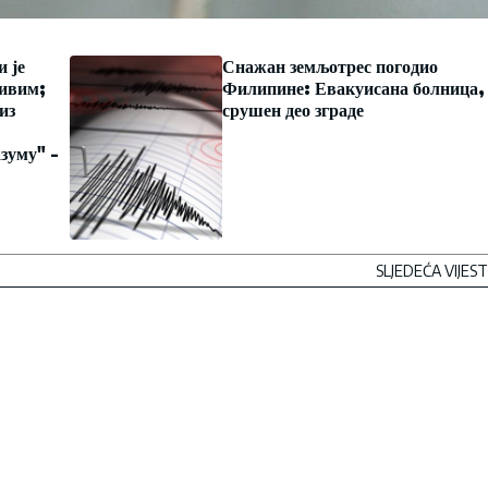
 је
Снажан земљотрес погодио
тивим;
Филипине: Евакуисана болница,
из
срушен део зграде
зуму" -
SLJEDEĆA VIJEST