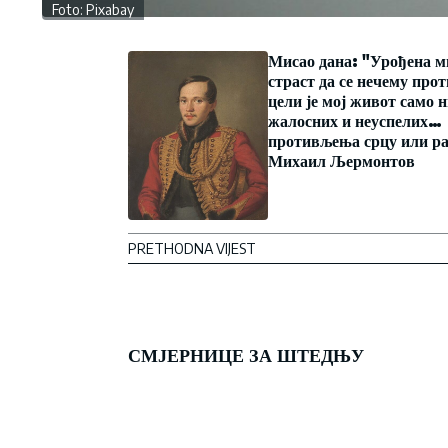
Foto: Pixabay
Мисао дана: "Урођена ми
страст да се нечему про
цели је мој живот само н
жалосних и неуспелих
противљења срцу или ра
Михаил Љермонтов
PRETHODNA VIJEST
СМЈЕРНИЦЕ ЗА ШТЕДЊУ