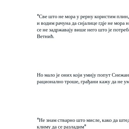
"Све што не мора у рерну користим плин, 
и водим рачуна да сијалице гдје не мора
се не задржавају више него што је потребн
Ветнић.
Но мало је оних који умију попут Снежан
рационално троше, грађани кажу да не ум
"Не знам стварно што мисле, како да шт
климу да се разладим"