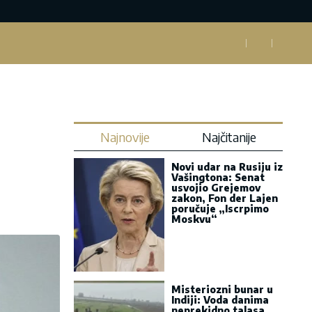
Najnovije
Najčitanije
Novi udar na Rusiju iz
Vašingtona: Senat
usvojio Grejemov
zakon, Fon der Lajen
poručuje „Iscrpimo
Moskvu“
Misteriozni bunar u
Indiji: Voda danima
neprekidno talasa,