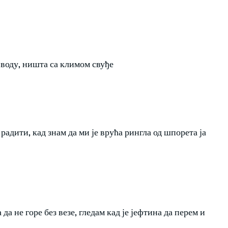
 воду, ништа са климом свуђе
адити, кад знам да ми је врућа рингла од шпорета ја
да не горе без везе, гледам кад је јефтина да перем и