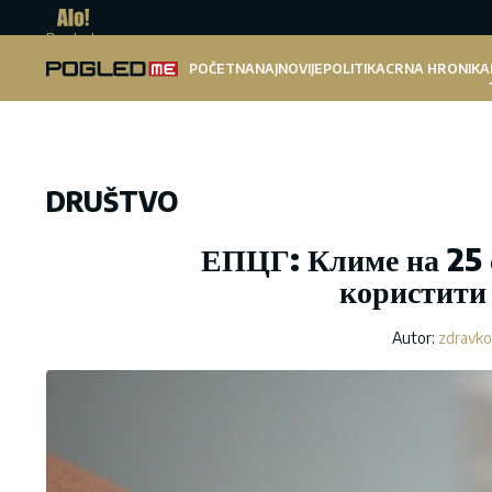
Pogled.me
POČETNA
NAJNOVIJE
POLITIKA
CRNA HRONIKA
DRUŠTVO
ЕПЦГ: Климе на 25 с
користити 
Autor:
zdravko