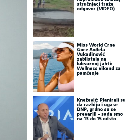
stručnjaci traže
odgovor (VIDEO)
Miss World Crne
Gore Anđela
Vukadinović
zablistala na
luksuznoj jahti:
Wellness vikend za
pamćenje
Knežević: Planirali su
da razbiju i ugase
DNP, grdno su se
prevarili - sada smo
na 13 do 15 odsto