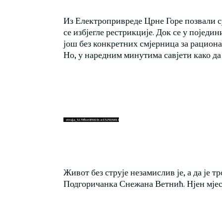
Из Електропривреде Црне Горе позвали с
се избјегле рестрикције. Док се у појед
још без конкретних смјерница за рацион
Но, у наредним минутима савјети како д
Живот без струје незамислив је, а да је 
Подгоричанка Снежана Ветнић. Нјен мјес