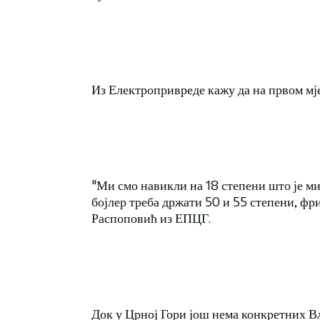
Из Електропривреде кажу да на првом мје
"Ми смо навикли на 18 степени што је ми
бојлер треба држати 50 и 55 степени, фри
Распоповић из ЕПЦГ.
Док у Црној Гори још нема конкретних Вл