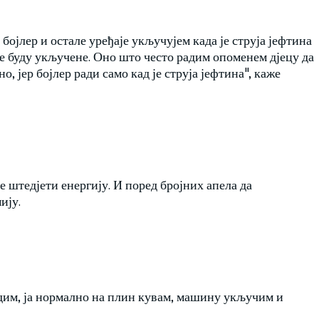
бојлер и остале уређаје укључујем када је струја јефтина
 не буду укључене. Оно што често радим опоменем дјецу да
о, јер бојлер ради само кад је струја јефтина", каже
е штедјети енергију. И поред бројних апела да
ију.
едим, ја нормално на плин кувам, машину укључим и