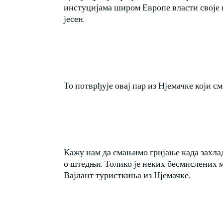
инстуцијама широм Европе власти своје г
јесен.
То потврђује овај пар из Нјемачке који см
Кажу нам да смањимо гријање када захлад
о штедњи. Толико је неких бесмислених м
Вајлант туристкиња из Нјемачке.