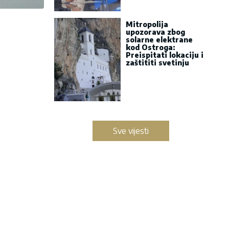
Mitropolija
upozorava zbog
solarne elektrane
kod Ostroga:
Preispitati lokaciju i
zaštititi svetinju
Sve vijesti