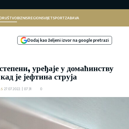
DRUŠTVO
BIZNIS
REGION
SVIJET
SPORT
ZABAVA
Dodaj kao željeni izvor na google pretrazi
тепени, уређаје у домаћинству
кад је јефтина струја
.s
27.07.2022.
07:31
0