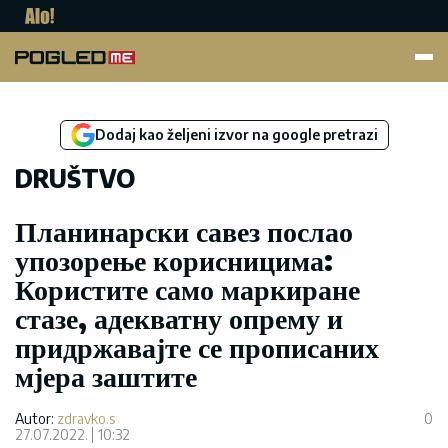
Pogled.me
Dodaj kao željeni izvor na google pretrazi
DRUŠTVO
Планинарски савез послао
упозорење корисницима:
Користите само маркиране
стазе, адекватну опрему и
придржавајте се прописаних
мјера заштите
Autor:
zdravko.s
0
27.07.2022.
10:32