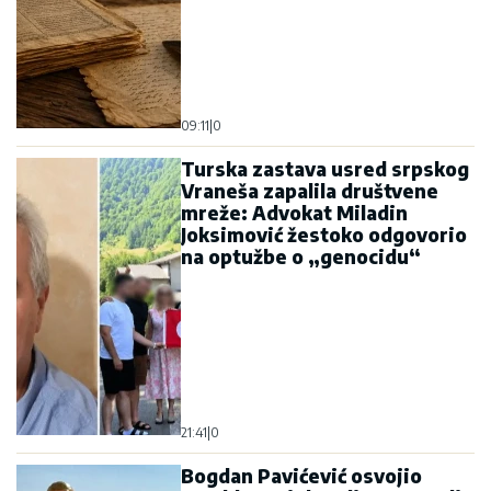
09:11
|
0
Turska zastava usred srpskog
Vraneša zapalila društvene
mreže: Advokat Miladin
Joksimović žestoko odgovorio
na optužbe o „genocidu“
21:41
|
0
Bogdan Pavićević osvojio