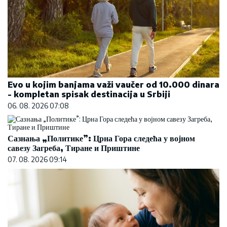
Evo u kojim banjama važi vaučer od 10.000 dinara
- kompletan spisak destinacija u Srbiji
06. 08. 2026 07:08
Сазнања „Политике”: Црна Гора следећа у војном
савезу Загреба, Тиране и Приштине
07. 08. 2026 09:14