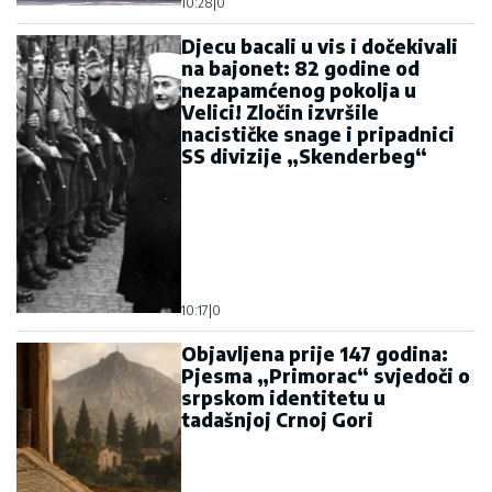
10:28
|
0
Djecu bacali u vis i dočekivali
na bajonet: 82 godine od
nezapamćenog pokolja u
Velici! Zločin izvršile
nacističke snage i pripadnici
SS divizije „Skenderbeg“
10:17
|
0
Objavljena prije 147 godina:
Pjesma „Primorac“ svjedoči o
srpskom identitetu u
tadašnjoj Crnoj Gori