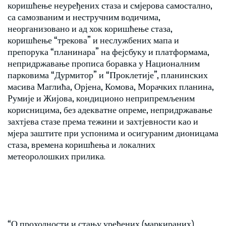
коришћење неуређених стаза и смјерова самостално,
са самозваним и нестручним водичима,
неорганизовано и ад хок коришћење стаза,
коришћење “трекова” и неслужбених мапа и
препорука “планинара” на фејсбуку и платформама,
непридржавање прописа боравка у Националним
парковима “Дурмитор” и “Проклетије”, планинских
масива Маглића, Орјена, Комова, Морачких планина,
Румије и Жијова, кондиционо неприпремљеним
корисницима, без адекватне опреме, непридржавање
захтјева стазе према тежини и захтјевности као и
мјера заштите при успонима и осигураним дионицама
стаза, времена коришћења и локалних
метеоролошких прилика.
“О проходности и стању уређених (маркираних)