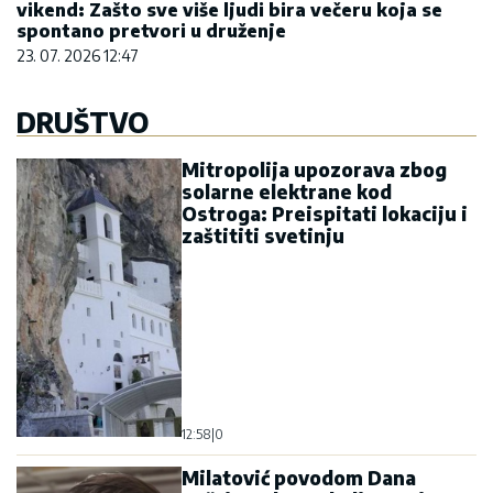
vikend: Zašto sve više ljudi bira večeru koja se
spontano pretvori u druženje
23. 07. 2026 12:47
DRUŠTVO
Mitropolija upozorava zbog
solarne elektrane kod
Ostroga: Preispitati lokaciju i
zaštititi svetinju
12:58
|
0
Milatović povodom Dana