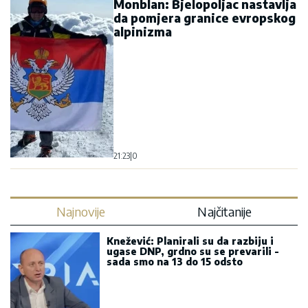
Monblan: Bjelopoljac nastavlja
da pomjera granice evropskog
alpinizma
21:23
|
0
Najnovije
Najčitanije
Knežević: Planirali su da razbiju i
ugase DNP, grdno su se prevarili -
sada smo na 13 do 15 odsto