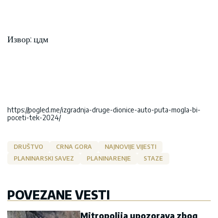
Извор: цдм
https://pogled.me/izgradnja-druge-dionice-auto-puta-mogla-bi-
poceti-tek-2024/
DRUŠTVO
CRNA GORA
NAJNOVIJE VIJESTI
PLANINARSKI SAVEZ
PLANINARENJE
STAZE
POVEZANE VESTI
Mitropolija upozorava zbog