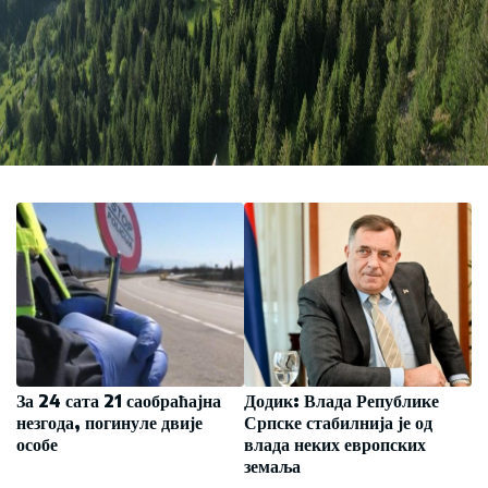
За 24 сата 21 саобраћајна
Додик: Влада Републике
незгода, погинуле двије
Српске стабилнија је од
особе
влада неких европских
земаља