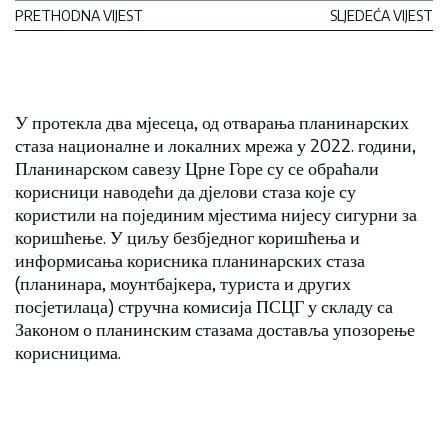
PRETHODNA VIJEST
SLJEDEĆA VIJEST
У протекла два мјесеца, од отварања планинарских
стаза националне и локалних мрежа у 2022. години,
Планинарском савезу Црне Горе су се обраћали
корисници наводећи да дјелови стаза које су
користили на појединим мјестима нијесу сигурни за
коришћење. У циљу безбједног коришћења и
информисања корисника планинарских стаза
(планинара, моунтбајкера, туриста и других
посјетилаца) стручна комисија ПСЦГ у складу са
Законом о планинским стазама доставља упозорење
корисницима.