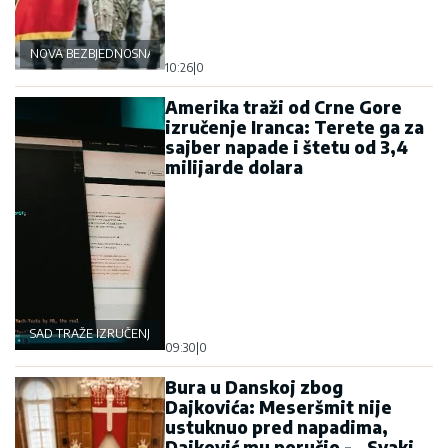
NOVA BEZBJEDNOSNA OSOVINA
10:26
|
0
Amerika traži od Crne Gore
izručenje Iranca: Terete ga za
sajber napade i štetu od 3,4
milijarde dolara
SAD TRAŽE IZRUČENJE
09:30
|
0
Bura u Danskoj zbog
Dajkovića: Meseršmit nije
ustuknuo pred napadima,
Dajković mu poručio - „Svaki