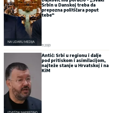
Srbin u Danskoj treba da
prepozna političara poput
tebe“
NA UDARU MEDIJA
11:20
|
0
Antić: Srbi u regionu i dalje
pod pritiskom i asimilacijom,
najteže stanje u Hrvatskoj i na
KiM
IZVEŠTAJ NAPREDNOG KLUBA