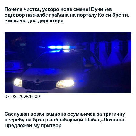
Почела чистка, ускоро нове смене! Вучићев
одговор на жалбе грађана на порталу Ко си бре ти,
смењена два директора
07. 08. 2026 14:00
Саслушан возач камиона осумњичен за трагичну
несрећу на брзој саобраћајници Шабац–Лозница:
Предложен му притвор