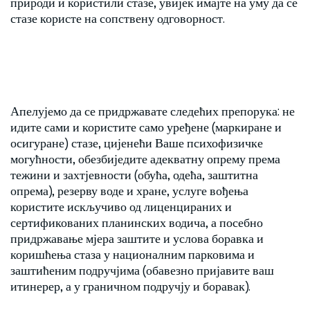
природи и користили стазе, увијек имајте на уму да се
стазе користе на сопствену одговорност.
Апелујемо да се придржавате следећих препорука: не
идите сами и користите само уређене (маркиране и
осигуране) стазе, цијенећи Ваше психофизичке
могућности, обезбиједите адекватну опрему према
тежини и захтјевности (обућа, одећа, заштитна
опрема), резерву воде и хране, услуге вођења
користите искључиво од лиценцираних и
сертификованих планинских водича, а посебно
придржавање мјера заштите и услова боравка и
коришћења стаза у националним парковима и
заштићеним подручјима (обавезно пријавите ваш
итинерер, а у граничном подручју и боравак).