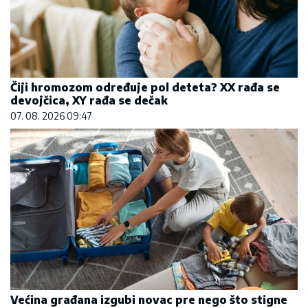
Čiji hromozom određuje pol deteta? XX rađa se
devojčica, XY rađa se dečak
07. 08. 2026 09:47
Većina građana izgubi novac pre nego što stigne