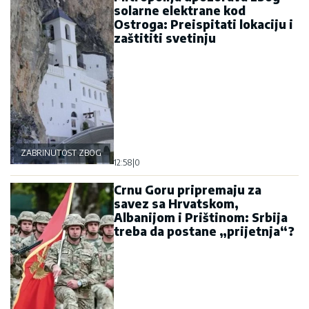
solarne elektrane kod
Ostroga: Preispitati lokaciju i
zaštititi svetinju
ZABRINUTOST ZBOG OSTROGA
12:58
|
0
Crnu Goru pripremaju za
savez sa Hrvatskom,
Albanijom i Prištinom: Srbija
treba da postane „prijetnja“?