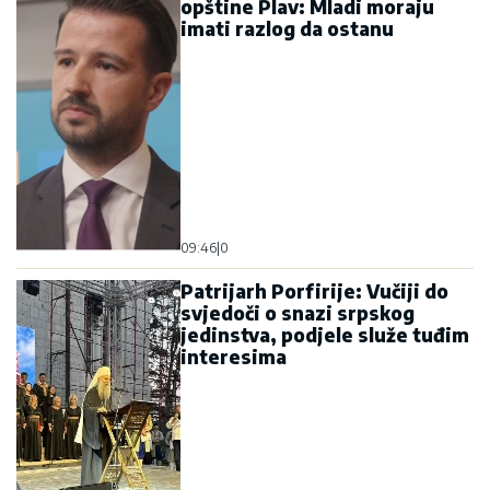
opštine Plav: Mladi moraju
imati razlog da ostanu
09:46
|
0
Patrijarh Porfirije: Vučiji do
svjedoči o snazi srpskog
jedinstva, podjele služe tuđim
interesima