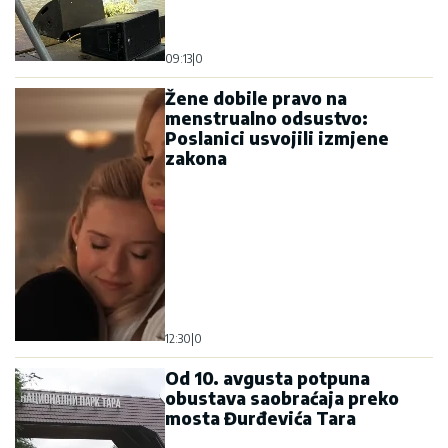
09:13
|
0
Žene dobile pravo na
menstrualno odsustvo:
Poslanici usvojili izmjene
zakona
12:30
|
0
Od 10. avgusta potpuna
obustava saobraćaja preko
mosta Đurđevića Tara