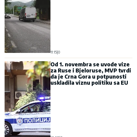
11:15
|
0
Od 1. novembra se uvode vize
za Ruse i Bjeloruse, MVP tvrdi
da je Crna Gora u potpunosti
uskladila viznu politiku sa EU