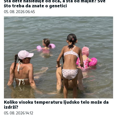
Šta dete nasleđuje od oca, a šta od majke? Sve
što treba da znate o genetici
05. 08. 2026 06:45
Koliko visoku temperaturu ljudsko telo može da
izdrži?
05. 08. 2026 14:12