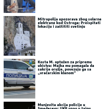
Mitropolija upozorava zbog solarne
elektrane kod Ostroga: Preispitati
lokaciju i zaštititi svetinju
Kosta M. optužen za pripremu
ubistva: Majka mu pomagala da
sakrije oružje, povezuju ga sa
„vračarskim klanom“
Munjevita akcija policije u
Smederevu: UKP upao u tajnu