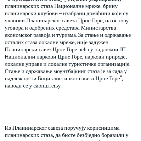
планинарских стаза Националне мреже, брину
планинарски клубови – изабрани домаћини који су
чланови Планинарског савеза Црне Горе, на основу
уговора и одобрених средстава Министарства
економског развоја и туризма. За стање и одржавање
осталих стаза локалне мреже, није задужен
Планинарски савез Црне Горе већ су надлежни ЈП
Национални паркови Црне Горе, паркови природе,
локалне управе и локалне туристичке организације.
Стање и одржавање моунтбајкинг стаза је за сада у
надлежности Бициклистичког савеза Црне Горе”,
наводи се у саопштењу.
Из Планинарског савеза поручују корисницима
планинарских стаза, да бисте безбједно боравили у