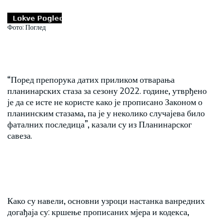
Фото: Поглед
“Поред препорука датих приликом отварања
планинарских стаза за сезону 2022. године, утврђено
је да се исте не користе како је прописано Законом о
планинским стазама, па је у неколико случајева било
фаталних последица”, казали су из Планинарског
савеза.
Како су навели, основни узроци настанка ванредних
догађаја су: кршење прописаних мјера и кодекса,