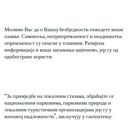
Молимо Вас да о Вашој безбједности поведете више
пажње. Самовоља, неприпремљеност и неадекватна
опремљеност су опасне у планини. Размјена
информација и ваша запажања цијенимо, јер су од
одобостране користи.
“За примједбе на локалним стазама, обраћајте се
националним парковима, парковима природе и
локалним туристичким организацијама јер су у
њиховој надлежности”, закључују у саопштењу.