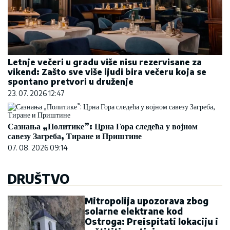
Сазнања „Политике”: Црна Гора следећа у војном
савезу Загреба, Тиране и Приштине
07. 08. 2026 09:14
DRUŠTVO
Mitropolija upozorava zbog
solarne elektrane kod
Ostroga: Preispitati lokaciju i
zaštititi svetinju
12:58
|
0