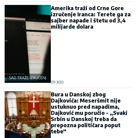
Amerika traži od Crne Gore
izručenje Iranca: Terete ga za
sajber napade i štetu od 3,4
milijarde dolara
SAD TRAŽE IZRUČENJE
09:30
|
0
Bura u Danskoj zbog
Dajkovića: Meseršmit nije
ustuknuo pred napadima,
Dajković mu poručio - „Svaki
Srbin u Danskoj treba da
prepozna političara poput
tebe“