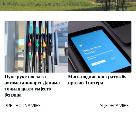
Пуне руке посла за
Маск поднио контратужбу
аутомеханичаре: Данима
против Твитера
точили дизел умјесто
бензина
PRETHODNA VIJEST
SLJEDEĆA VIJEST