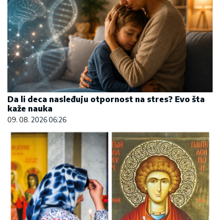
Da li deca nasleđuju otpornost na stres? Evo šta
kaže nauka
09. 08. 2026 06:26
Mame, danas ne čistimo kuću. Poštujemo Svetog