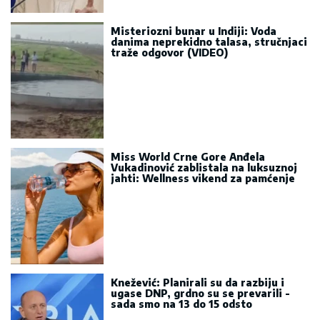
Miss World Crne Gore Anđela
Vukadinović zablistala na luksuznoj
jahti: Wellness vikend za pamćenje
Knežević: Planirali su da razbiju i
ugase DNP, grdno su se prevarili -
sada smo na 13 do 15 odsto
Sve vijesti