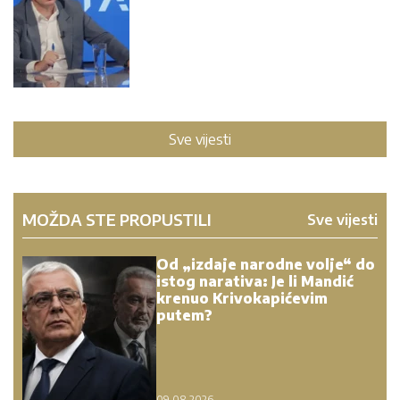
MOŽDA STE PROPUSTILI
Sve vijesti
Od „izdaje narodne volje“ do
istog narativa: Je li Mandić
krenuo Krivokapićevim
putem?
09.08.2026.
Novi udar na Rusiju iz
Vašingtona: Senat usvojio
Grejemov zakon, Fon der
Lajen poručuje „Iscrpimo
Moskvu“
08.08.2026.
Misteriozni bunar u Indiji: