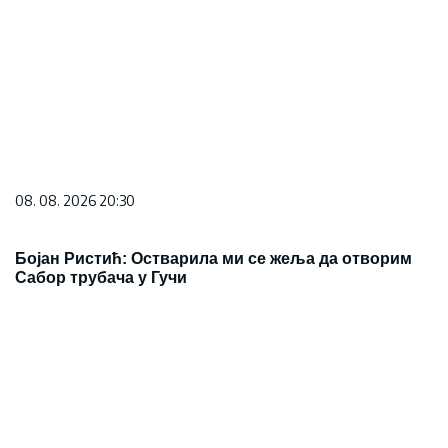
08. 08. 2026 20:30
Бојан Ристић: Остварила ми се жеља да отворим
Сабор трубача у Гучи
08. 08. 2026 13:46
Велики пожар код Књажевца и даље није
локализован: Ватрогасци непрекидно на терену