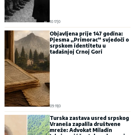
09:11
|
0
Turska zastava usred srpskog
Vraneša zapalila društvene
mreže: Advokat Miladin
Joksimović žestoko odgovorio
na optužbe o „genocidu“
21:41
|
0