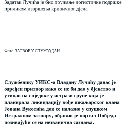
Задатак Лучића је био пружање логистичке подршке
приликом извршења кривичног дјела
Фото: ЗАТВОР У СПУЖУ/ДАН
Службенику УИКС-а Владану Лучићу данас је
одређен притвор како се не би дао у бјекство и
утицао на свједоке у истрази групе која је
планирала ликвидацију вође шкаљарског клана
Јована Вукотића док се налазио у спушком
Истражном затвору, објавио је портал Побједа
позивајући се на незванична сазнања.