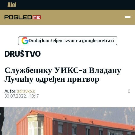
Pogled.me
Dodaj kao željeni izvor na google pretrazi
DRUŠTVO
Службенику УИКС-а Владану
Лучићу одређен притвор
Autor:
zdravko.s
0
30.07.2022.
10:17