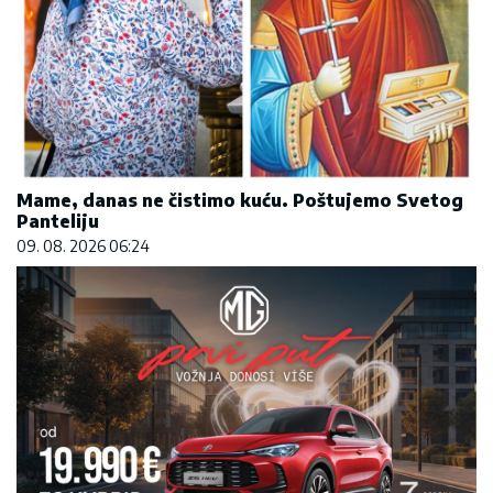
Panteliju
09. 08. 2026 06:24
Hibrid broj 1 koji osvaja Evropu, sada po
specijalnoj akcijskoj ceni od 19.990€ do 31.8.
03. 08. 2026 13:23