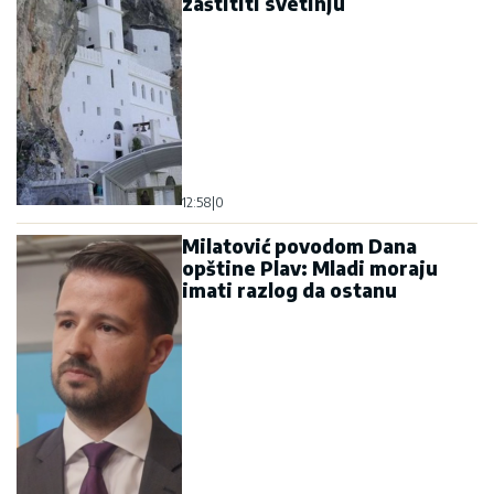
Milatović povodom Dana
opštine Plav: Mladi moraju
imati razlog da ostanu
09:46
|
0
Patrijarh Porfirije: Vučiji do
svjedoči o snazi srpskog
jedinstva, podjele služe tuđim
interesima