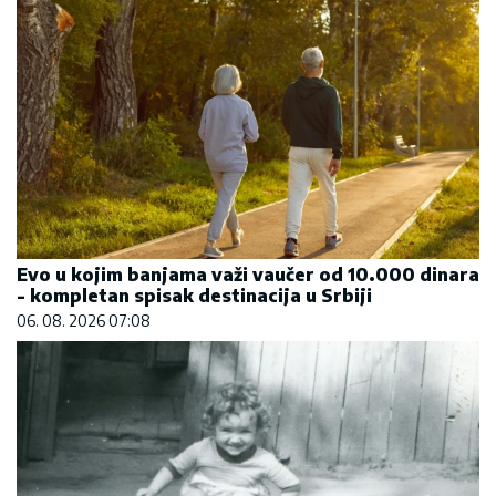
Evo u kojim banjama važi vaučer od 10.000 dinara
- kompletan spisak destinacija u Srbiji
06. 08. 2026 07:08
Marija (3) se igrala u dvorištu i samo je nestala:
Posle 42 godine otac je pronašao, zanemeo je
kada je saznao gde je bila
06. 08. 2026 09:39