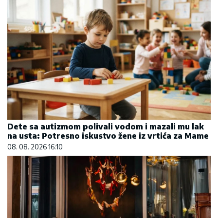
Dete sa autizmom polivali vodom i mazali mu lak
na usta: Potresno iskustvo žene iz vrtića za Mame
08. 08. 2026 16:10
Letnje večeri u gradu više nisu rezervisane za
vikend: Zašto sve više ljudi bira večeru koja se
spontano pretvori u druženje
23. 07. 2026 12:47