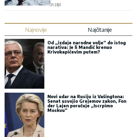
Novi udar na Rusiju iz Vašingtona:
Senat usvojio Grejemov zakon, Fon
der Lajen poručuje „Iscrpimo
Moskvu“
Misteriozni bunar u Indiji: Voda
danima neprekidno talasa, stručnjaci
traže odgovor (VIDEO)