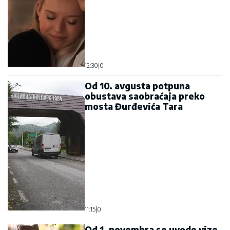
mosta Đurđevića Tara
11:15
|
0
Od 1. novembra se uvode vize
za Ruse i Bjeloruse, MVP tvrdi
da je Crna Gora u potpunosti
uskladila viznu politiku sa EU