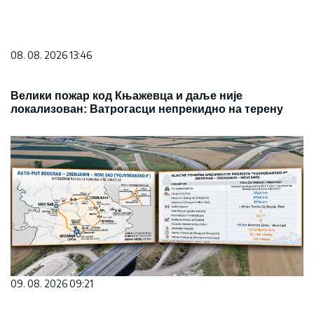
09. 08. 2026 09:21
Спајање 3 велика града: Гради се ауто-пут
"Војвођанско П", од Београда до Зрењанина
стизаћемо за 35 минута, ево детаљне трасе и како
напредују радови ФОТО