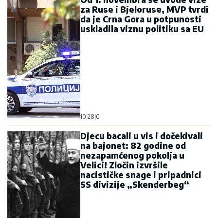
10:28
|
0
Djecu bacali u vis i dočekivali
na bajonet: 82 godine od
nezapamćenog pokolja u
Velici! Zločin izvršile
nacističke snage i pripadnici
SS divizije „Skenderbeg“
10:17
|
0
Objavljena prije 147 godina:
Pjesma „Primorac“ svjedoči o
srpskom identitetu u
tadašnjoj Crnoj Gori