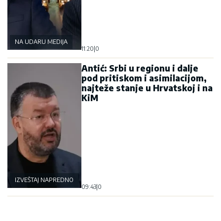
NA UDARU MEDIJA
11:20
|
0
Antić: Srbi u regionu i dalje
pod pritiskom i asimilacijom,
najteže stanje u Hrvatskoj i na
KiM
IZVEŠTAJ NAPREDNOG KLUBA
09:43
|
0