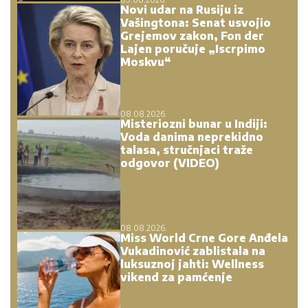
Voda danima neprekidno
talasa, stručnjaci traže
odgovor (VIDEO)
08.08.2026.
Miss World Crne Gore Anđela
Vukadinović zablistala na
luksuznoj jahti: Wellness
vikend za pamćenje
07.08.2026.