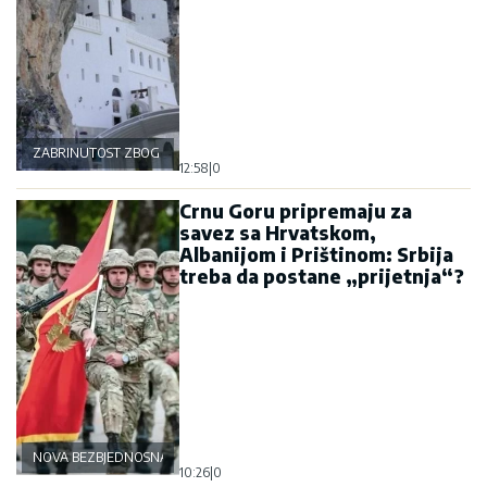
ZABRINUTOST ZBOG OSTROGA
12:58
|
0
Crnu Goru pripremaju za
savez sa Hrvatskom,
Albanijom i Prištinom: Srbija
treba da postane „prijetnja“?
NOVA BEZBJEDNOSNA OSOVINA
10:26
|
0