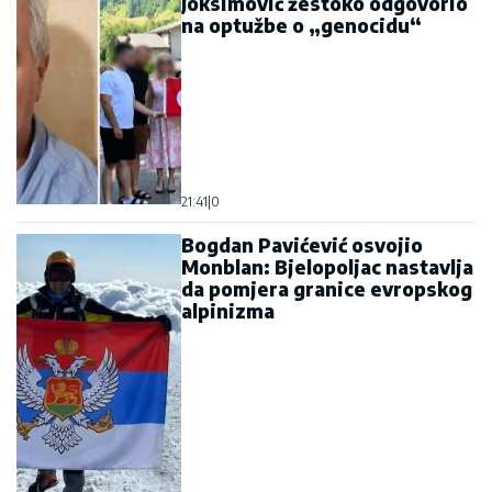
Bogdan Pavićević osvojio
Monblan: Bjelopoljac nastavlja
da pomjera granice evropskog
alpinizma
21:23
|
0
Najnovije
Najčitanije
Od „izdaje narodne volje“ do istog
narativa: Je li Mandić krenuo
Krivokapićevim putem?