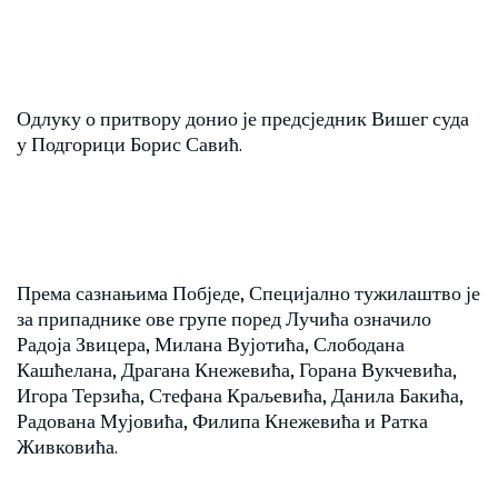
Одлуку о притвору донио је предсједник Вишег суда
у Подгорици Борис Савић.
Према сазнањима Побједе, Специјално тужилаштво је
за припаднике ове групе поред Лучића означило
Радоја Звицера, Милана Вујотића, Слободана
Кашћелана, Драгана Кнежевића, Горана Вукчевића,
Игора Терзића, Стефана Краљевића, Данила Бакића,
Радована Мујовића, Филипа Кнежевића и Ратка
Живковића.