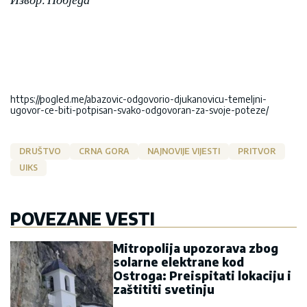
https://pogled.me/abazovic-odgovorio-djukanovicu-temeljni-
ugovor-ce-biti-potpisan-svako-odgovoran-za-svoje-poteze/
DRUŠTVO
CRNA GORA
NAJNOVIJE VIJESTI
PRITVOR
UIKS
POVEZANE VESTI
Mitropolija upozorava zbog
solarne elektrane kod
Ostroga: Preispitati lokaciju i
zaštititi svetinju