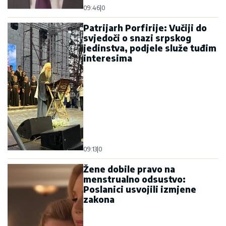
09:13
|
0
Žene dobile pravo na
menstrualno odsustvo:
Poslanici usvojili izmjene
zakona
12:30
|
0
Od 10. avgusta potpuna
obustava saobraćaja preko