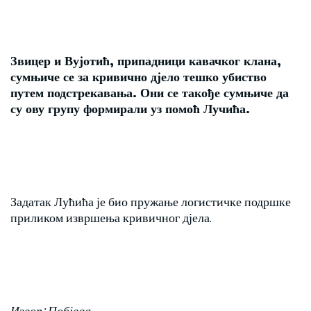
Звицер и Вујотић, припадници кавачког клана,
сумњиче се за кривично дјело тешко убиство
путем подстрекавања. Они се такође сумњиче да
су ову групу формирали уз помоћ Лучића.
Задатак Лућића је био пружање логистичке подршке
приликом извршења кривичног дјела.
Извор: Побједа