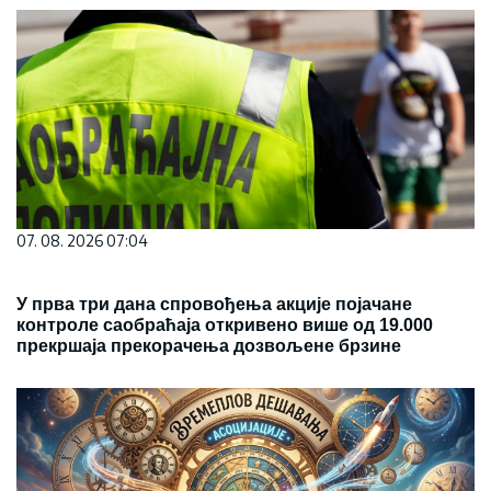
07. 08. 2026 07:04
У прва три дана спровођења акције појачане
контроле саобраћаја откривено више од 19.000
прекршаја прекорачења дозвољене брзине