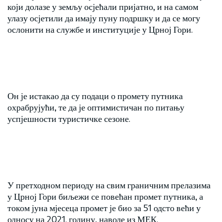
који долазе у земљу осјећали пријатно, и на самом
улазу осјетили да имају пуну подршку и да се могу
ослонити на службе и институције у Црној Гори.
Он је истакао да су подаци о промету путника
охрабрујући, те да је оптимистичан по питању
успјешности туристичке сезоне.
У претходном периоду на свим граничним прелазима
у Црној Гори биљежи се повећан промет путника, а
током јуна мјесеца промет је био за 51 одсто већи у
односу на 2021. годину, наводе из МЕК.