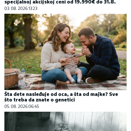
specijalnoj akcijskoj ceni od 19.990€ do 31.8.
03. 08. 2026 13:23
Šta dete nasleđuje od oca, a šta od majke? Sve
što treba da znate o genetici
05. 08. 2026 06:45