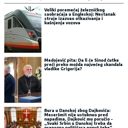
Veliki poremećaj železničkog
saobraćaja u Engleskoj: Nestanak
struje izazvao otkazivanja i
kašnjenja vozova
Medojević pita: Da li će Sinod ćutke
preći preko možda najvećeg skandala
vladike Grigorija?
Bura u Danskoj zbog Dajkovića:
Meseršmit nije ustuknuo pred
napadima, Dajković mu poručio -
„Svaki Srbin u Danskoj treba da
prepozna političara poput tebe“