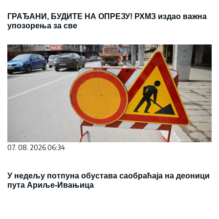
ГРАЂАНИ, БУДИТЕ НА ОПРЕЗУ! РХМЗ издао важна
упозорења за све
07. 08. 2026 06:34
У недељу потпуна обустава саобраћаја на деоници
пута Ариље-Ивањица