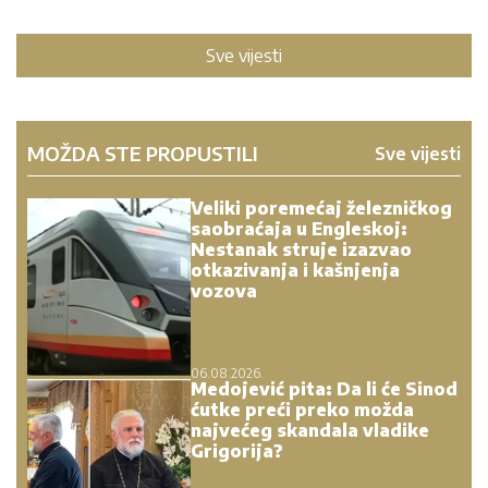
Sve vijesti
MOŽDA STE PROPUSTILI
Sve vijesti
Veliki poremećaj železničkog
saobraćaja u Engleskoj:
Nestanak struje izazvao
otkazivanja i kašnjenja
vozova
06.08.2026.
Medojević pita: Da li će Sinod
ćutke preći preko možda
najvećeg skandala vladike
Grigorija?