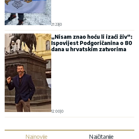
21:23
|
0
„Nisam znao hoću li izaći živ“:
Ispovijest Podgoričanina o 80
dana u hrvatskim zatvorima
12:00
|
0
Najnovije
Najčitanije