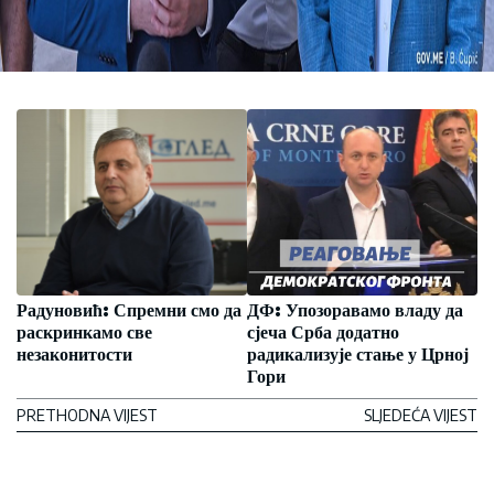
Радуновић: Спремни смо да
ДФ: Упозоравамо владу да
раскринкамо све
сјеча Срба додатно
незаконитости
радикализује стање у Црној
Гори
PRETHODNA VIJEST
SLJEDEĆA VIJEST