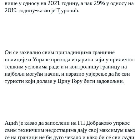
више у односу на 2021. годину, а чак 29% у односу на
2019. годину-казао је Ђуровић.
Он се захвалио свим припадницима граничне
полиције и Управе прихода и царина који у прилично
тешким условима раде и и контролишу границу на
најбољи могући начин, и изразио увјерење да ће сви
туристи који долазе у Црну Гору бити задовољни.
Аџић је казао да запослени на ГП Добраково упркос
свим техничким недостацима дају свој максимум како
се на граници не би дуго чекало и како би се сви људи