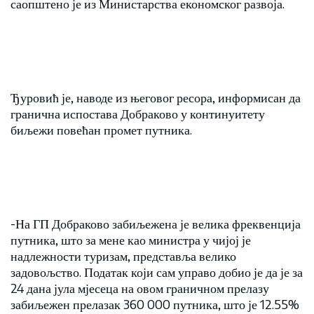
саопштено је из Министарства економског развоја.
Ђуровић је, наводе из његовог ресора, информисан да
гранична испостава Добраково у континуитету
биљежи повећан промет путника.
-На ГП Добраково забиљежена је велика фреквенција
путника, што за мене као министра у чијој је
надлежности туризам, представља велико
задовољство. Податак који сам управо добио је да је за
24 дана јула мјесеца на овом граничном прелазу
забиљежен прелазак 360 000 путника, што је 12.55%