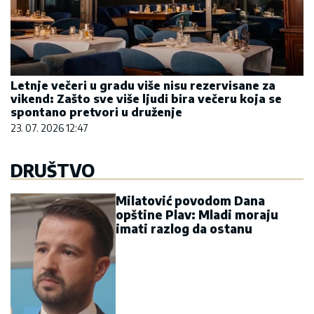
Letnje večeri u gradu više nisu rezervisane za
vikend: Zašto sve više ljudi bira večeru koja se
spontano pretvori u druženje
23. 07. 2026 12:47
DRUŠTVO
Milatović povodom Dana
opštine Plav: Mladi moraju
imati razlog da ostanu