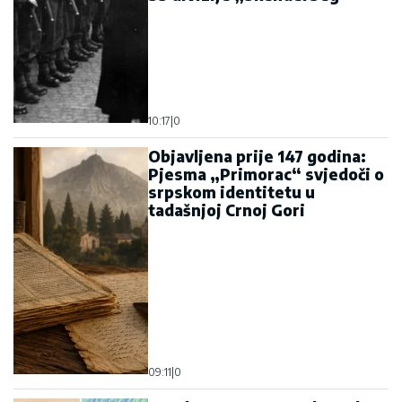
10:17
|
0
Objavljena prije 147 godina:
Pjesma „Primorac“ svjedoči o
srpskom identitetu u
tadašnjoj Crnoj Gori
09:11
|
0