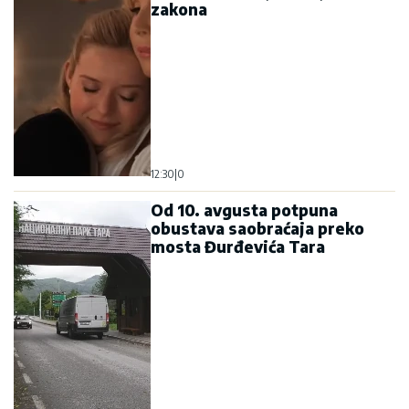
zakona
12:30
|
0
Od 10. avgusta potpuna
obustava saobraćaja preko
mosta Đurđevića Tara