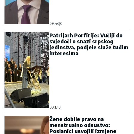
09:46
|
0
Patrijarh Porfirije: Vučiji do
svjedoči o snazi srpskog
jedinstva, podjele služe tuđim
interesima
09:13
|
0
Žene dobile pravo na
menstrualno odsustvo:
Poslanici usvojili izmjene