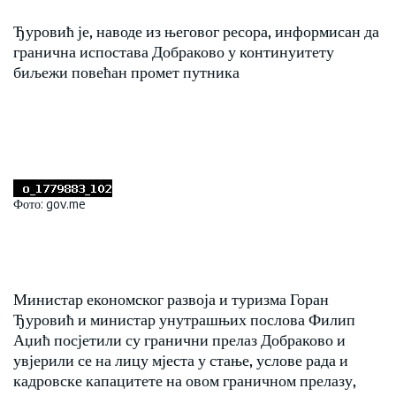
Ђуровић је, наводе из његовог ресора, информисан да
гранична испостава Добраково у континуитету
биљежи повећан промет путника
Фото: gov.me
Министар економског развоја и туризма Горан
Ђуровић и министар унутрашњих послова Филип
Аџић посјетили су гранични прелаз Добраково и
увјерили се на лицу мјеста у стање, услове рада и
кадровске капацитете на овом граничном прелазу,