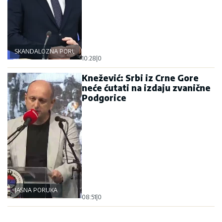
SKANDALOZNA PORUKA
10:28
|
0
Knežević: Srbi iz Crne Gore
neće ćutati na izdaju zvanične
Podgorice
JASNA PORUKA
08:51
|
0