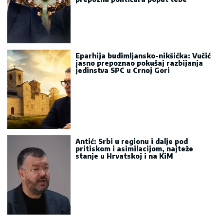
Eparhija budimljansko-nikšićka: Vučić
jasno prepoznao pokušaj razbijanja
jedinstva SPC u Crnoj Gori
Antić: Srbi u regionu i dalje pod
pritiskom i asimilacijom, najteže
stanje u Hrvatskoj i na KiM