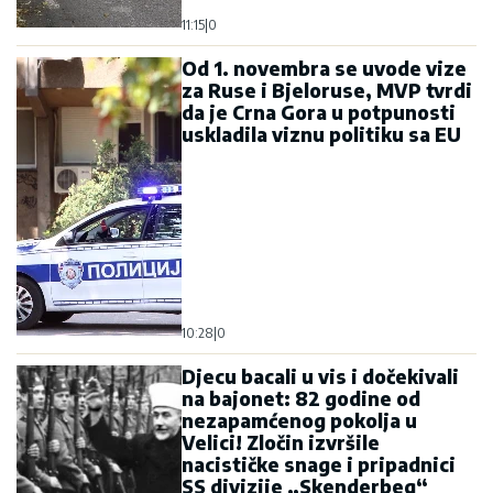
11:15
|
0
Od 1. novembra se uvode vize
za Ruse i Bjeloruse, MVP tvrdi
da je Crna Gora u potpunosti
uskladila viznu politiku sa EU
10:28
|
0
Djecu bacali u vis i dočekivali
na bajonet: 82 godine od
nezapamćenog pokolja u
Velici! Zločin izvršile
nacističke snage i pripadnici
SS divizije „Skenderbeg“