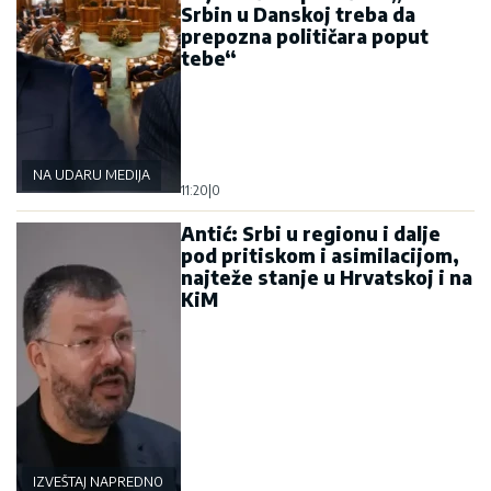
Srbin u Danskoj treba da
prepozna političara poput
tebe“
NA UDARU MEDIJA
11:20
|
0
Antić: Srbi u regionu i dalje
pod pritiskom i asimilacijom,
najteže stanje u Hrvatskoj i na
KiM
IZVEŠTAJ NAPREDNOG KLUBA