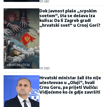
09:43
|
0
Dok javnost plaše „srpskim
svetom“, šta se dešava iza
kulisa: Da li Zagreb gradi
„hrvatski svet“ u Crnoj Gori?
HRVATSKI UTICAJ
09:28
|
0
Hrvatski ministar žali što nije
učestvovao u „Oluji“, hvali
Crnu Goru, pa prijeti Vučiću:
Vidjećemo ko će gdje završiti