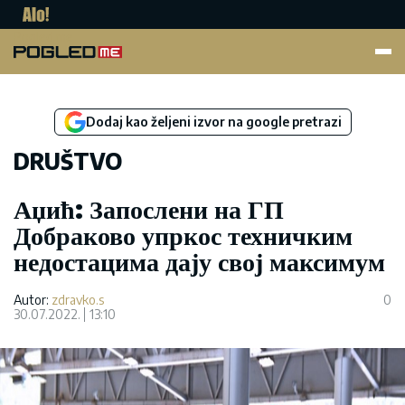
Pogled.me
Dodaj kao željeni izvor na google pretrazi
DRUŠTVO
Аџић: Запослени на ГП
Добраково упркос техничким
недостацима дају свој максимум
Autor:
zdravko.s
0
30.07.2022.
13:10