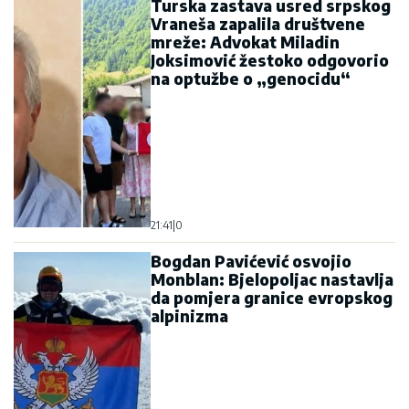
Turska zastava usred srpskog
Vraneša zapalila društvene
mreže: Advokat Miladin
Joksimović žestoko odgovorio
na optužbe o „genocidu“
21:41
|
0
Bogdan Pavićević osvojio
Monblan: Bjelopoljac nastavlja
da pomjera granice evropskog
alpinizma