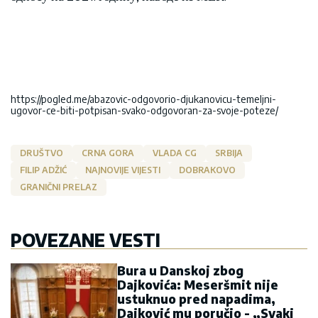
https://pogled.me/abazovic-odgovorio-djukanovicu-temeljni-
ugovor-ce-biti-potpisan-svako-odgovoran-za-svoje-poteze/
DRUŠTVO
CRNA GORA
VLADA CG
SRBIJA
FILIP ADŽIĆ
NAJNOVIJE VIJESTI
DOBRAKOVO
GRANIČNI PRELAZ
POVEZANE VESTI
Bura u Danskoj zbog
Dajkovića: Meseršmit nije
ustuknuo pred napadima,
Dajković mu poručio - „Svaki