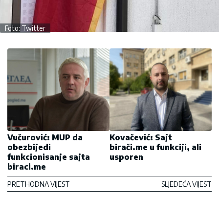
Foto: Twitter
Vučurović: MUP da
Kovačević: Sajt
obezbijedi
birači.me u funkciji, ali
funkcionisanje sajta
usporen
biraci.me
PRETHODNA VIJEST
SLJEDEĆA VIJEST