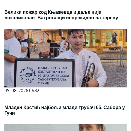
Велики пожар код Књажевца и даље није
локализован: Ватрогасци непрекидно на терену
09. 08. 2026 06:32
Младен Крстић најбољи млади трубач 65. Сабора у
Гучи