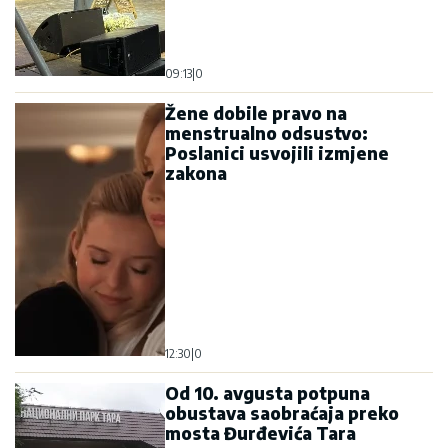
09:13
|
0
Žene dobile pravo na
menstrualno odsustvo:
Poslanici usvojili izmjene
zakona
12:30
|
0
Od 10. avgusta potpuna
obustava saobraćaja preko
mosta Đurđevića Tara