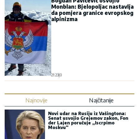
Bogdan Pavićević osvojio
Monblan: Bjelopoljac nastavlja
da pomjera granice evropskog
alpinizma
21:23
|
0
Najnovije
Najčitanije
Novi udar na Rusiju iz Vašingtona:
Senat usvojio Grejemov zakon, Fon
der Lajen poručuje „Iscrpimo
Moskvu“