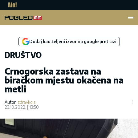
Pogled.me
Dodaj kao željeni izvor na google pretrazi
DRUŠTVO
Crnogorska zastava na
biračkom mjestu okačena na
metli
Autor:
zdravko.s
1
23.10.2022.
13:50