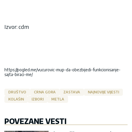
Izvor: cdm
https://pogled.me/vucurovic-mup-da-obezbijedi-funkcionisanje-
sajta-biraci-me/
DRUŠTVO
CRNA GORA
ZASTAVA
NAJNOVIJE VIJESTI
KOLAŠIN
IZBORI
METLA
POVEZANE VESTI