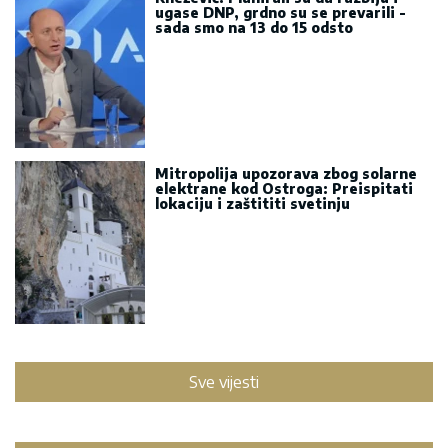
ugase DNP, grdno su se prevarili -
sada smo na 13 do 15 odsto
Mitropolija upozorava zbog solarne
elektrane kod Ostroga: Preispitati
lokaciju i zaštititi svetinju
Sve vijesti