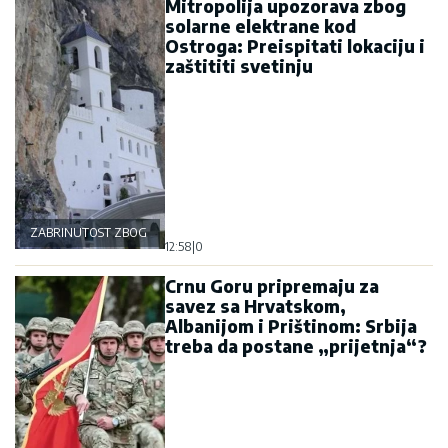
Mitropolija upozorava zbog
solarne elektrane kod
Ostroga: Preispitati lokaciju i
zaštititi svetinju
ZABRINUTOST ZBOG OSTROGA
12:58
|
0
Crnu Goru pripremaju za
savez sa Hrvatskom,
Albanijom i Prištinom: Srbija
treba da postane „prijetnja“?