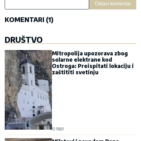
Ostavi komentar
KOMENTARI (1)
DRUŠTVO
Mitropolija upozorava zbog
solarne elektrane kod
Ostroga: Preispitati lokaciju i
zaštititi svetinju
12:58
|
0