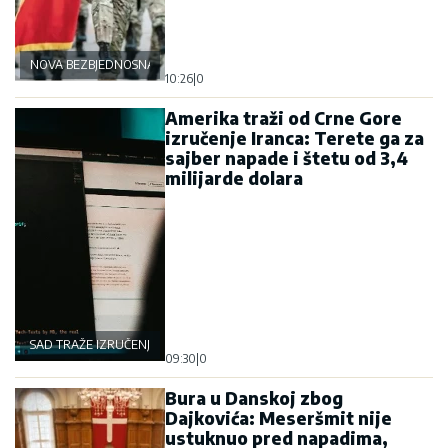
NOVA BEZBJEDNOSNA OSOVINA
10:26
|
0
Amerika traži od Crne Gore
izručenje Iranca: Terete ga za
sajber napade i štetu od 3,4
milijarde dolara
SAD TRAŽE IZRUČENJE
09:30
|
0
Bura u Danskoj zbog
Dajkovića: Meseršmit nije
ustuknuo pred napadima,