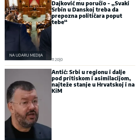
Dajković mu poručio - „Svaki
Srbin u Danskoj treba da
prepozna političara poput
tebe“
NA UDARU MEDIJA
11:20
|
0
Antić: Srbi u regionu i dalje
pod pritiskom i asimilacijom,
najteže stanje u Hrvatskoj i na
KiM