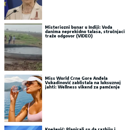
Misteriozni bunar u Indiji: Voda
danima neprekidno talasa, stručnjaci
traže odgovor (VIDEO)
Miss World Crne Gore Anđela
Vukadinović zablistala na luksuznoj
jahti: Wellness vikend za pamćenje
Knežević: Planirali su da razbiju i