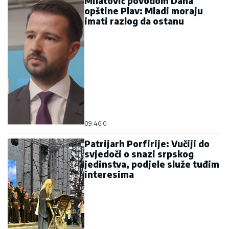
Milatović povodom Dana
opštine Plav: Mladi moraju
imati razlog da ostanu
09:46
|
0
Patrijarh Porfirije: Vučiji do
svjedoči o snazi srpskog
jedinstva, podjele služe tuđim
interesima