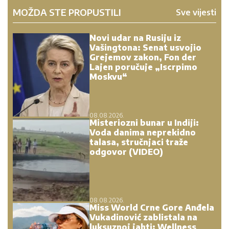
MOŽDA STE PROPUSTILI
Sve vijesti
Novi udar na Rusiju iz
Vašingtona: Senat usvojio
Grejemov zakon, Fon der
Lajen poručuje „Iscrpimo
Moskvu“
08.08.2026.
Misteriozni bunar u Indiji:
Voda danima neprekidno
talasa, stručnjaci traže
odgovor (VIDEO)
08.08.2026.
Miss World Crne Gore Anđela
Vukadinović zablistala na
luksuznoj jahti: Wellness