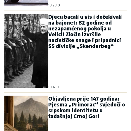
10:28
|
0
Djecu bacali u vis i dočekivali
na bajonet: 82 godine od
nezapamćenog pokolja u
Velici! Zločin izvršile
nacističke snage i pripadnici
SS divizije „Skenderbeg“
10:17
|
0
Objavljena prije 147 godina:
Pjesma „Primorac“ svjedoči o
srpskom identitetu u
tadašnjoj Crnoj Gori