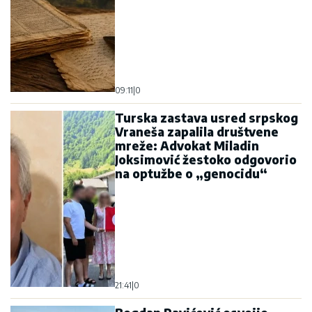
09:11
|
0
Turska zastava usred srpskog
Vraneša zapalila društvene
mreže: Advokat Miladin
Joksimović žestoko odgovorio
na optužbe o „genocidu“
21:41
|
0