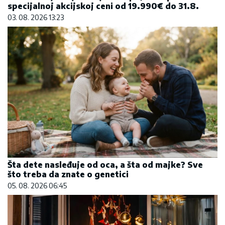
specijalnoj akcijskoj ceni od 19.990€ do 31.8.
03. 08. 2026 13:23
Šta dete nasleđuje od oca, a šta od majke? Sve
što treba da znate o genetici
05. 08. 2026 06:45