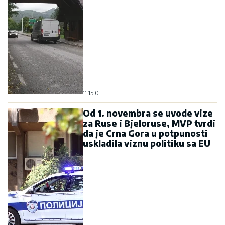
11:15
|
0
Od 1. novembra se uvode vize
za Ruse i Bjeloruse, MVP tvrdi
da je Crna Gora u potpunosti
uskladila viznu politiku sa EU