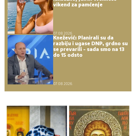
vikend za pamćenje
07.08.2026.
Knežević: Planirali su da
razbiju i ugase DNP, grdno su
se prevarili - sada smo na 13
do 15 odsto
07.08.2026.