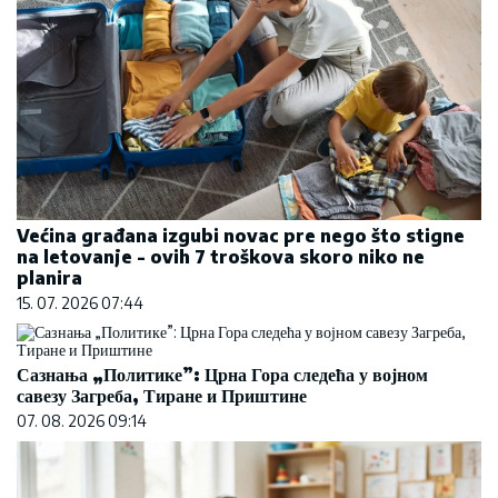
Većina građana izgubi novac pre nego što stigne
na letovanje - ovih 7 troškova skoro niko ne
planira
15. 07. 2026 07:44
Сазнања „Политике”: Црна Гора следећа у војном
савезу Загреба, Тиране и Приштине
07. 08. 2026 09:14