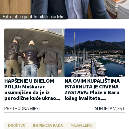
Foto: Jutjub printskrin/Milenko Jelić
HAPŠENJE U BIJELOM
NA OVIM KUPALIŠTIMA
POLJU: Muškarac
ISTAKNUTA JE CRVENA
osumnjičen da je iz
ZASTAVA: Plaže u Baru
porodične kuće ukrao
lošeg kvaliteta,
470 evra
zabranjeno kupanje
PRETHODNA VIJEST
SLJEDEĆA VIJEST
DRUŠTVO
INSPEKCIJA RADA
MILAN LEKIC