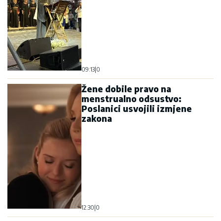
09:13
|
0
Žene dobile pravo na
menstrualno odsustvo:
Poslanici usvojili izmjene
zakona
12:30
|
0