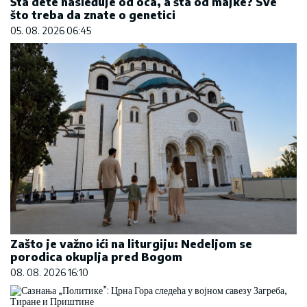
Šta dete nasleđuje od oca, a šta od majke? Sve
što treba da znate o genetici
05. 08. 2026 06:45
Zašto je važno ići na liturgiju: Nedeljom se
porodica okuplja pred Bogom
08. 08. 2026 16:10