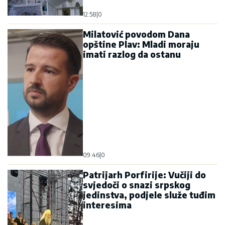
12:58
|
0
Milatović povodom Dana
opštine Plav: Mladi moraju
imati razlog da ostanu
09:46
|
0
Patrijarh Porfirije: Vučiji do
svjedoči o snazi srpskog
jedinstva, podjele služe tuđim
interesima