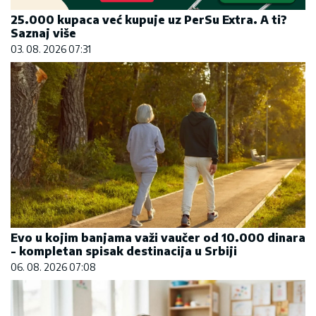
25.000 kupaca već kupuje uz PerSu Extra. A ti?
Saznaj više
03. 08. 2026 07:31
Evo u kojim banjama važi vaučer od 10.000 dinara
- kompletan spisak destinacija u Srbiji
06. 08. 2026 07:08