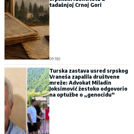
tadašnjoj Crnoj Gori
09:11
|
0
Turska zastava usred srpskog
Vraneša zapalila društvene
mreže: Advokat Miladin
Joksimović žestoko odgovorio
na optužbe o „genocidu“