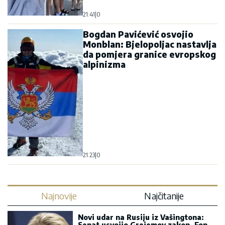
21:41
|
0
Bogdan Pavićević osvojio
Monblan: Bjelopoljac nastavlja
da pomjera granice evropskog
alpinizma
21:23
|
0
Najnovije
Najčitanije
Novi udar na Rusiju iz Vašingtona:
Senat usvojio Grejemov zakon, Fon