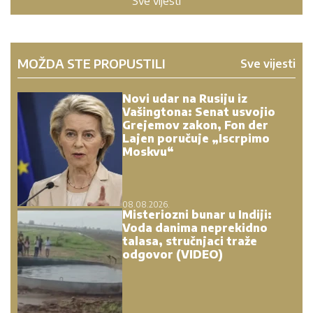
Sve vijesti
MOŽDA STE PROPUSTILI
Sve vijesti
Novi udar na Rusiju iz
Vašingtona: Senat usvojio
Grejemov zakon, Fon der
Lajen poručuje „Iscrpimo
Moskvu“
08.08.2026.
Misteriozni bunar u Indiji:
Voda danima neprekidno
talasa, stručnjaci traže
odgovor (VIDEO)