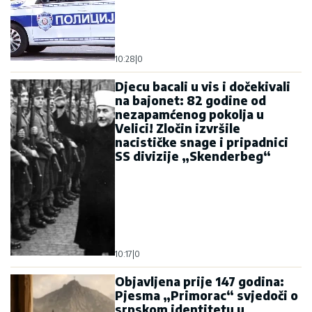
10:28
|
0
Djecu bacali u vis i dočekivali
na bajonet: 82 godine od
nezapamćenog pokolja u
Velici! Zločin izvršile
nacističke snage i pripadnici
SS divizije „Skenderbeg“
10:17
|
0
Objavljena prije 147 godina:
Pjesma „Primorac“ svjedoči o
srpskom identitetu u