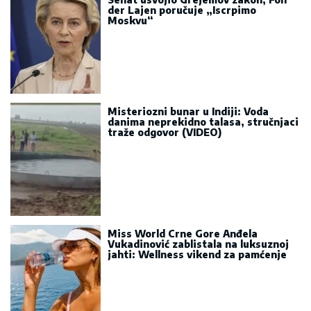
der Lajen poručuje „Iscrpimo
Moskvu“
Misteriozni bunar u Indiji: Voda
danima neprekidno talasa, stručnjaci
traže odgovor (VIDEO)
Miss World Crne Gore Anđela
Vukadinović zablistala na luksuznoj
jahti: Wellness vikend za pamćenje