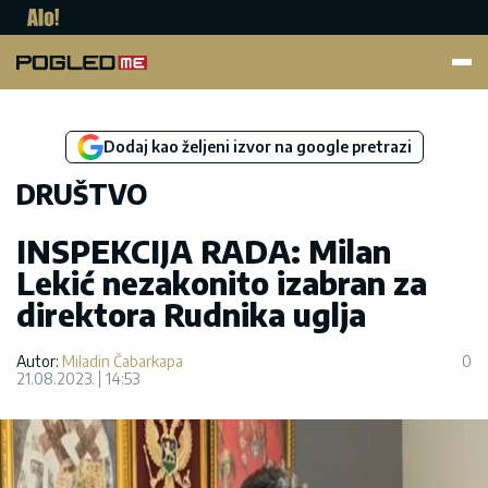
Pogled.me
Dodaj kao željeni izvor na google pretrazi
DRUŠTVO
INSPEKCIJA RADA: Milan
Lekić nezakonito izabran za
direktora Rudnika uglja
Autor:
Miladin Čabarkapa
0
21.08.2023.
14:53