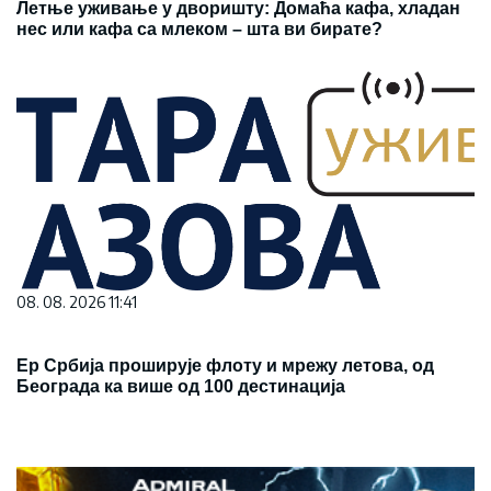
Летње уживање у дворишту: Домаћа кафа, хладан
нес или кафа са млеком – шта ви бирате?
08. 08. 2026 11:41
Ер Србија проширује флоту и мрежу летова, од
Београда ка више од 100 дестинација