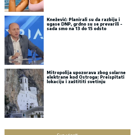
Knežević: Planirali su da razbiju i
ugase DNP, grdno su se prevarili -
sada smo na 13 do 15 odsto
Mitropolija upozorava zbog solarne
elektrane kod Ostroga: Preispitati
lokaciju i zaštititi svetinju