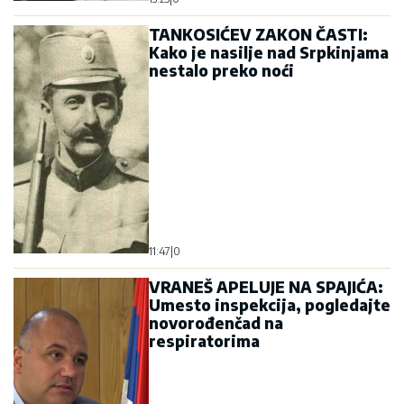
TANKOSIĆEV ZAKON ČASTI:
Kako je nasilje nad Srpkinjama
nestalo preko noći
11:47
|
0
VRANEŠ APELUJE NA SPAJIĆA:
Umesto inspekcija, pogledajte
novorođenčad na
respiratorima