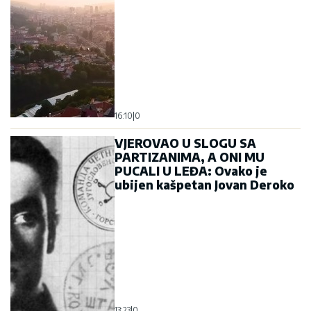
16:10
|
0
VJEROVAO U SLOGU SA
PARTIZANIMA, A ONI MU
PUCALI U LEĐA: Ovako je
ubijen kašpetan Jovan Deroko
13:23
|
0