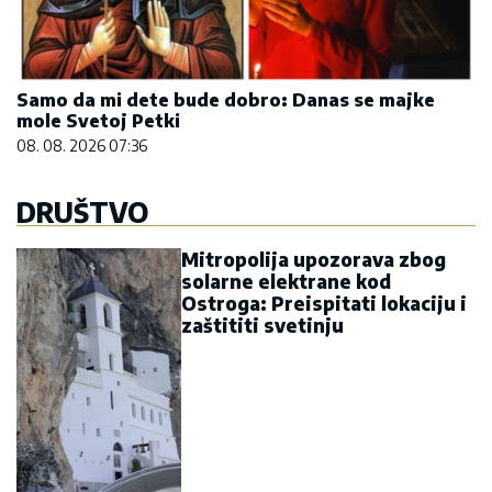
Samo da mi dete bude dobro: Danas se majke
mole Svetoj Petki
08. 08. 2026 07:36
DRUŠTVO
Mitropolija upozorava zbog
solarne elektrane kod
Ostroga: Preispitati lokaciju i
zaštititi svetinju