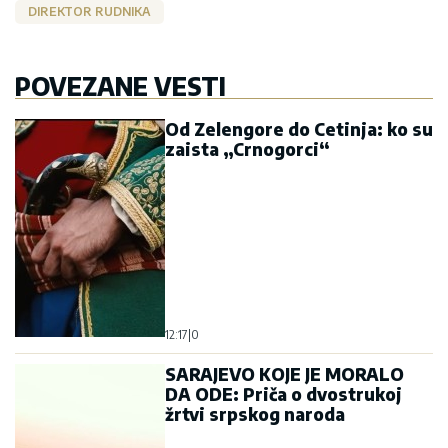
DIREKTOR RUDNIKA
POVEZANE VESTI
Od Zelengore do Cetinja: ko su
zaista „Crnogorci“
12:17
|
0
SARAJEVO KOJE JE MORALO
DA ODE: Priča o dvostrukoj
žrtvi srpskog naroda