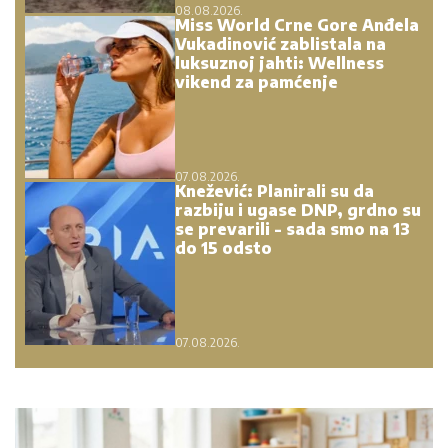
08.08.2026.
Miss World Crne Gore Anđela
Vukadinović zablistala na
luksuznoj jahti: Wellness
vikend za pamćenje
07.08.2026.
Knežević: Planirali su da
razbiju i ugase DNP, grdno su
se prevarili - sada smo na 13
do 15 odsto
07.08.2026.