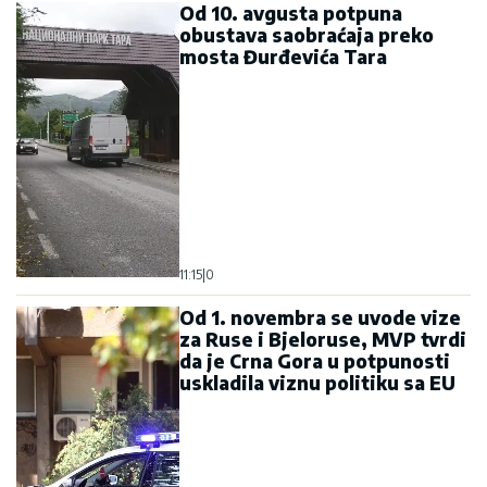
Od 10. avgusta potpuna
obustava saobraćaja preko
mosta Đurđevića Tara
11:15
|
0
Od 1. novembra se uvode vize
za Ruse i Bjeloruse, MVP tvrdi
da je Crna Gora u potpunosti
uskladila viznu politiku sa EU