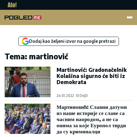
Pogled.me
Dodaj kao željeni izvor na google pretrazi
Tema: martinović
Martinović: Gradonačelnik
Kolašina sigurno će biti iz
Demokrata
24.10.2022. 13:04
|
0
Мартиновић: Славни датуми
из наше историје се славе са
часним наородом, а не са
онима за које Еуропол тврди
да су криминалци