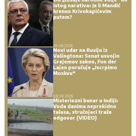
istog narativa: Je li Mandić
krenuo Krivokapićevim
putem?
09.08.2026.
Novi udar na Rusiju iz
Vašingtona: Senat usvojio
Grejemov zakon, Fon der
Lajen poručuje „Iscrpimo
Moskvu“
08.08.2026.
Misteriozni bunar u Indiji:
Voda danima neprekidno
talasa, stručnjaci traže
odgovor (VIDEO)