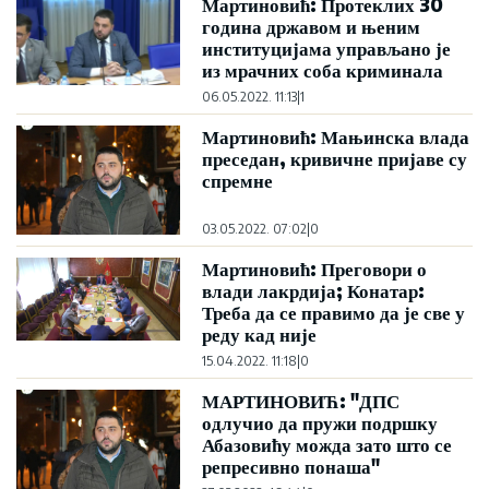
Мартиновић: Протеклих 30
година државом и њеним
институцијама управљано је
из мрачних соба криминала
06.05.2022. 11:13
|
1
Мартиновић: Мањинска влада
преседан, кривичне пријаве су
спремне
03.05.2022. 07:02
|
0
Мартиновић: Преговори о
влади лакрдија; Конатар:
Треба да се правимо да је све у
реду кад није
15.04.2022. 11:18
|
0
МАРТИНОВИЋ: "ДПС
одлучио да пружи подршку
Абазовићу можда зато што се
репресивно понаша"