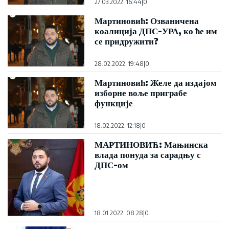
27.03.2022. 16:44
|
0
Мартиновић: Озваничена
коалиција ДПС-УРА, ко ће им
се придружити?
28.02.2022. 19:48
|
0
Мартиновић: Желе да издајом
изборне воље приграбе
функције
18.02.2022. 12:18
|
0
МАРТИНОВИЋ: Мањинска
влада понуда за сарадњу с
ДПС-ом
18.01.2022. 08:28
|
0