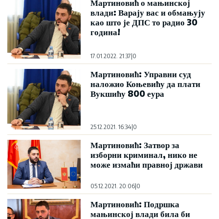
Мартиновић о мањинској
влади: Варају вас и обмањују
као што је ДПС то радио 30
година!
17.01.2022. 21:37
|
0
Мартиновић: Управни суд
наложио Коњевићу да плати
Вукшићу 800 еура
25.12.2021. 16:34
|
0
Мартиновић: Затвор за
изборни криминал, нико не
може измаћи правној држави
05.12.2021. 20:06
|
0
Мартиновић: Подршка
мањинској влади била би