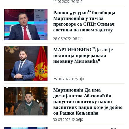
14.07.2022. 20:32
|
0
Рашко „угурао“ богоборца
Мартиновића у тим за
преговоре са СПЦ: Отимач
светиња на новом задатку
28.06.2022. 08:11
|
1
МАРТИНОВИЋ: "Да ли је
полиција провјеравала
имовину Миловића"
25.06.2022. 07:20
|
0
Мартиновић: Да има
достојанства Абазовић би
напустио политику након
васпитних пацки које је добио
од Рашка Коњевића
30.05.2022. 12:06
|
0