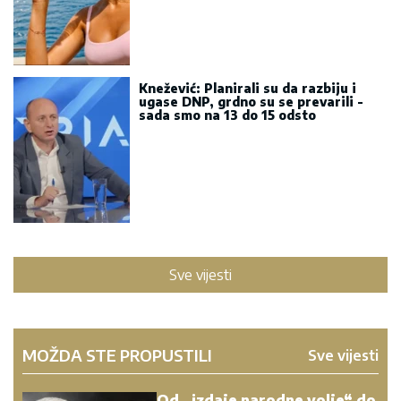
Knežević: Planirali su da razbiju i
ugase DNP, grdno su se prevarili -
sada smo na 13 do 15 odsto
Sve vijesti
MOŽDA STE PROPUSTILI
Sve vijesti
Od „izdaje narodne volje“ do