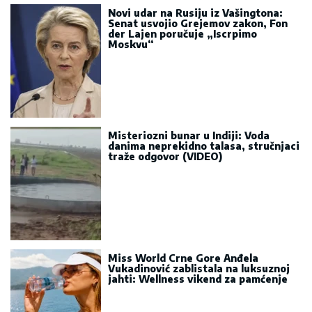
Novi udar na Rusiju iz Vašingtona:
Senat usvojio Grejemov zakon, Fon
der Lajen poručuje „Iscrpimo
Moskvu“
Misteriozni bunar u Indiji: Voda
danima neprekidno talasa, stručnjaci
traže odgovor (VIDEO)
Miss World Crne Gore Anđela
Vukadinović zablistala na luksuznoj
jahti: Wellness vikend za pamćenje