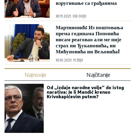
изругивање са грађанима
30.11.2021. 08:00
|
0
Мартиновић: Из поштовања
према годинама Поповића
нисам реаговао али ме није
страх ни Ђукановића, ни
Мићуновића ни Вељовића!
16.10.2021. 11:35
|
0
Najnovije
Najčitanije
Od „izdaje narodne volje“ do istog
narativa: Je li Mandić krenuo
Krivokapićevim putem?