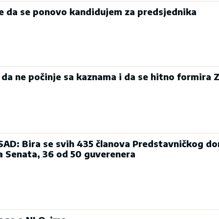
e da se ponovo kandidujem za predsjednika
da ne počinje sa kaznama i da se hitno formira 
D: Bira se svih 435 članova Predstavničkog do
a Senata, 36 od 50 guverenera