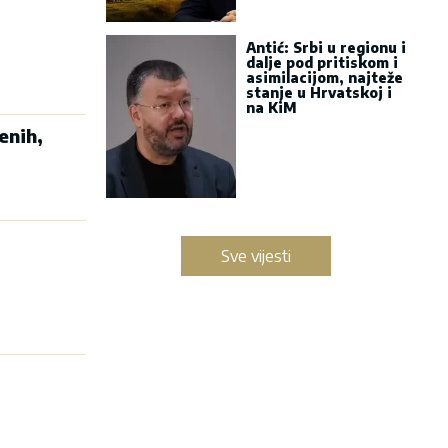
Antić: Srbi u regionu i
dalje pod pritiskom i
asimilacijom, najteže
stanje u Hrvatskoj i
na KiM
enih,
Sve vijesti