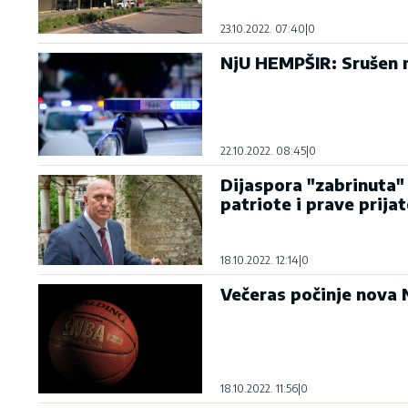
23.10.2022. 07:40
|
0
NjU HEMPŠIR: Srušen ma
22.10.2022. 08:45
|
0
Dijaspora "zabrinuta" 
patriote i prave prija
18.10.2022. 12:14
|
0
Večeras počinje nova
18.10.2022. 11:56
|
0