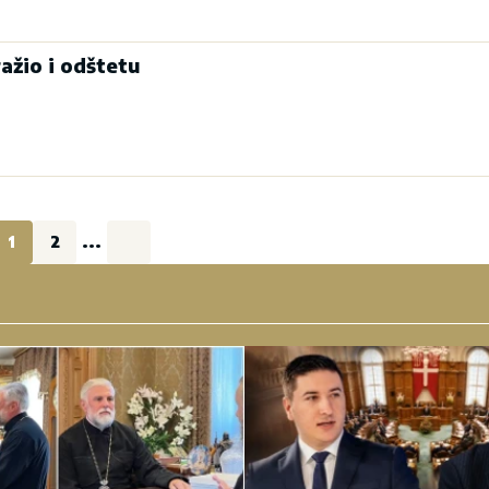
ažio i odštetu
1
2
...