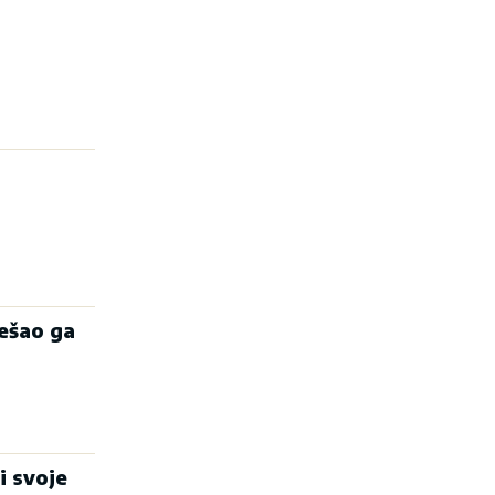
ešao ga
i svoje