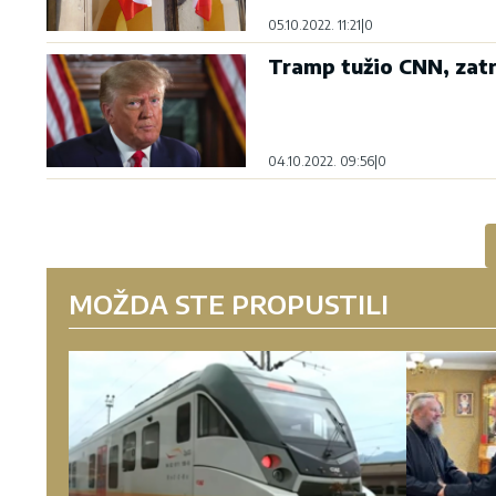
05.10.2022. 11:21
|
0
Tramp tužio CNN, zatr
04.10.2022. 09:56
|
0
MOŽDA STE PROPUSTILI