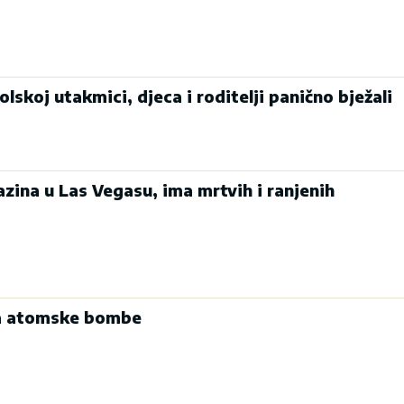
lskoj utakmici, djeca i roditelji panično bježali
zina u Las Vegasu, ima mrtvih i ranjenih
-a atomske bombe