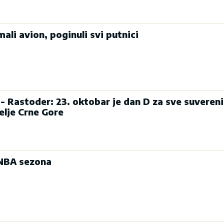
li avion, poginuli svi putnici
- Rastoder: 23. oktobar je dan D za sve suvereni
telje Crne Gore
 NBA sezona