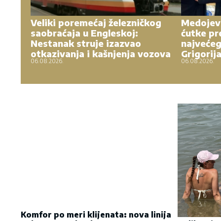
Veliki poremećaj železničkog
Medojevi
saobraćaja u Engleskoj:
ćutke pr
Nestanak struje izazvao
najvećeg
otkazivanja i kašnjenja vozova
Grigorij
06.08.2026.
06.08.2026.
Komfor po meri klijenata: nova linija
paketa ALTA banke
09. 07. 2026 09:20