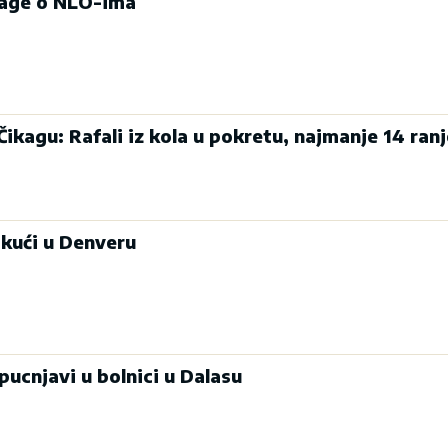
rage o NLO-ima
Čikagu: Rafali iz kola u pokretu, najmanje 14 ranj
 kući u Denveru
pucnjavi u bolnici u Dalasu