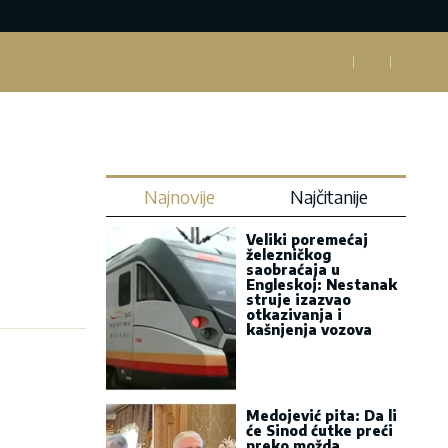
Najnovije
Najčitanije
Veliki poremećaj
železničkog
saobraćaja u
Engleskoj: Nestanak
struje izazvao
otkazivanja i
kašnjenja vozova
Medojević pita: Da li
će Sinod ćutke preći
preko možda