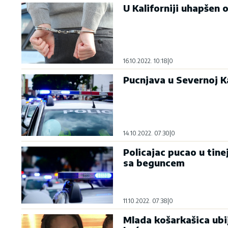
U Kaliforniji uhapšen 
16.10.2022. 10:18
|
0
Pucnjava u Severnoj K
14.10.2022. 07:30
|
0
Policajac pucao u tin
sa beguncem
11.10.2022. 07:38
|
0
Mlada košarkašica ubij