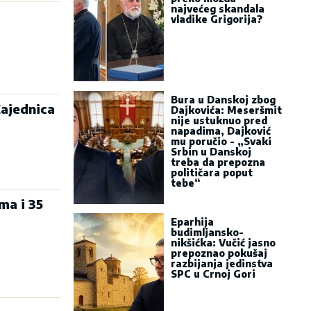
najvećeg skandala
vladike Grigorija?
Bura u Danskoj zbog
Zajednica
Dajkovića: Meseršmit
nije ustuknuo pred
napadima, Dajković
mu poručio - „Svaki
Srbin u Danskoj
treba da prepozna
političara poput
tebe“
ma i 35
Eparhija
budimljansko-
nikšićka: Vučić jasno
prepoznao pokušaj
razbijanja jedinstva
SPC u Crnoj Gori