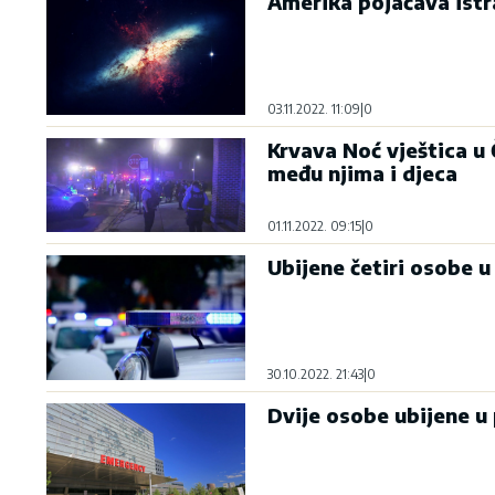
Amerika pojačava ist
03.11.2022. 11:09
|
0
Krvava Noć vještica u 
među njima i djeca
01.11.2022. 09:15
|
0
Ubijene četiri osobe u
30.10.2022. 21:43
|
0
Dvije osobe ubijene u 