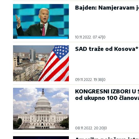
Bajden: Namjeravam j
10.11.2022. 07:47
|
0
SAD traže od Kosova* 
09.11.2022. 19:38
|
0
KONGRESNI IZBORI U SA
od ukupno 100 članov
08.11.2022. 20:20
|
0