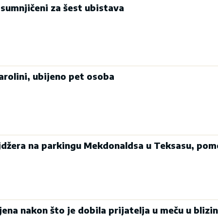
osumnjičeni za šest ubistava
arolini, ubijeno pet osoba
ejdžera na parkingu Mekdonaldsa u Teksasu, pom
ena nakon što je dobila prijatelja u meču u blizin