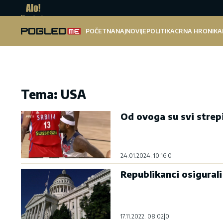
Pogled.me
POČETNA
NAJNOVIJE
POLITIKA
CRNA HRONIKA
Tema: USA
Od ovoga su svi strepi
24.01.2024. 10:16
|
0
Republikanci osigura
17.11.2022. 08:02
|
0