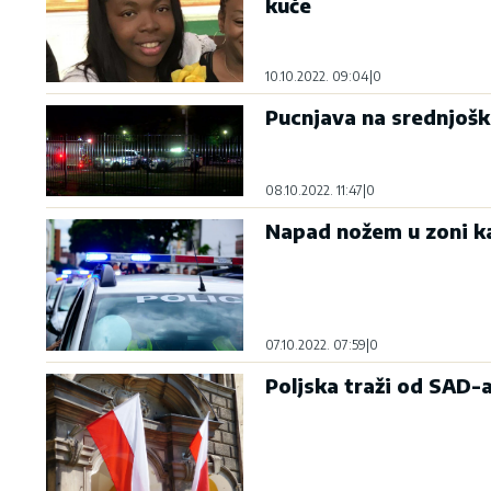
kuće
10.10.2022. 09:04
|
0
Pucnjava na srednjoško
08.10.2022. 11:47
|
0
Napad nožem u zoni ka
07.10.2022. 07:59
|
0
Poljska traži od SAD