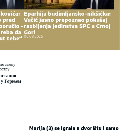
kovića:
Eparhija budimljansko-nikšićka:
o pred
Vučić jasno prepoznao pokušaj
poručio -
razbijanja jedinstva SPC u Crnoj
treba da
Gori
06.08.2026.
ut tebe“
оставио
 у Горњем
Marija (3) se igrala u dvorištu i samo
je nestala: Posle 42 godine otac je
pronašao, zanemeo je kada je