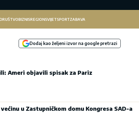
DRUŠTVO
BIZNIS
REGION
SVIJET
SPORT
ZABAVA
Dodaj kao željeni izvor na google pretrazi
li: Ameri objavili spisak za Pariz
li većinu u Zastupničkom domu Kongresa SAD-a