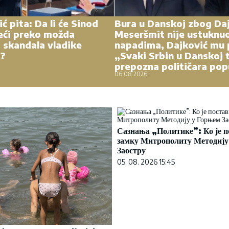
ć pita: Da li će Sinod
Bura u Danskoj zbog Daj
eći preko možda
Meseršmit nije ustuknu
 skandala vladike
napadima, Dajković mu 
a?
„Svaki Srbin u Danskoj 
prepozna političara pop
06.08.2026.
Сазнања „Политике”: Ко је п
замку Митрополиту Методију
Заостру
05. 08. 2026 15:45