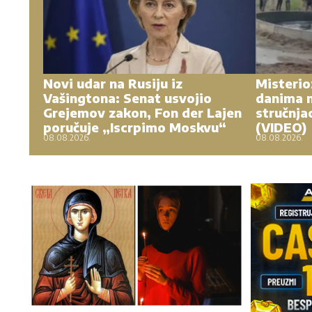
Novi udar na Rusiju iz
Misterio
Vašingtona: Senat usvojio
danima n
Grejemov zakon, Fon der Lajen
stručnja
poručuje „Iscrpimo Moskvu“
(VIDEO)
08.08.2026.
08.08.2026.