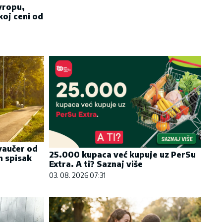
Evropu,
koj ceni od
vaučer od
25.000 kupaca već kupuje uz PerSu
n spisak
Extra. A ti? Saznaj više
03. 08. 2026 07:31