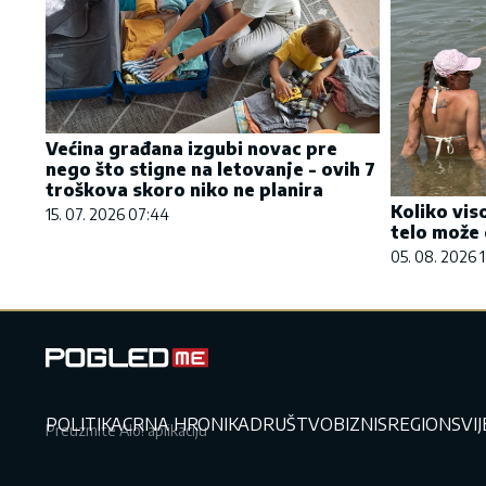
Većina građana izgubi novac pre
nego što stigne na letovanje - ovih 7
troškova skoro niko ne planira
Koliko vis
15. 07. 2026 07:44
telo može 
05. 08. 2026 1
POLITIKA
CRNA HRONIKA
DRUŠTVO
BIZNIS
REGION
SVI
Preuzmite Alo! aplikaciju