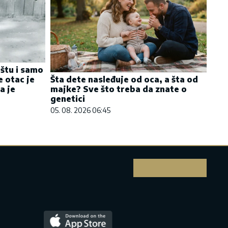
ištu i samo
e otac je
Šta dete nasleđuje od oca, a šta od
a je
majke? Sve što treba da znate o
genetici
05. 08. 2026 06:45