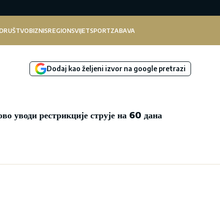
DRUŠTVO
BIZNIS
REGION
SVIJET
SPORT
ZABAVA
Dodaj kao željeni izvor na google pretrazi
во уводи рестрикције струје на 60 дана