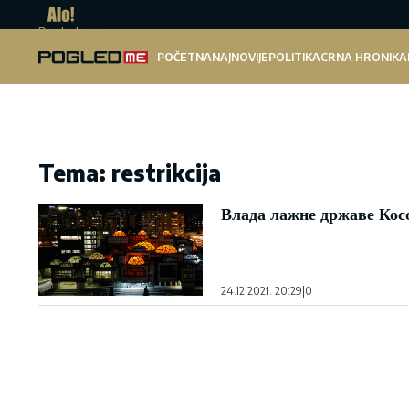
Pogled.me
POČETNA
NAJNOVIJE
POLITIKA
CRNA HRONIKA
Tema: restrikcija
Влада лажне државе Косо
24.12.2021. 20:29
|
0