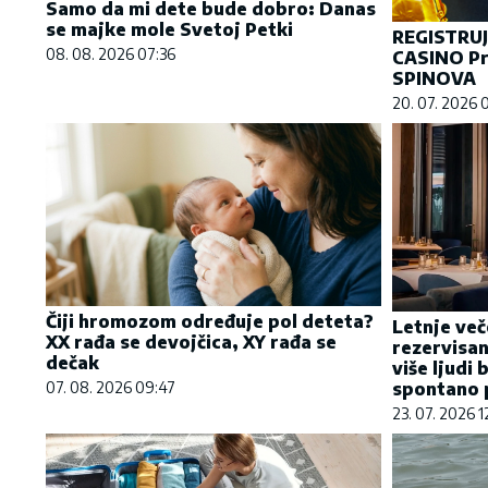
Samo da mi dete bude dobro: Danas
se majke mole Svetoj Petki
REGISTRU
08. 08. 2026 07:36
CASINO Pr
SPINOVA
20. 07. 2026 
Čiji hromozom određuje pol deteta?
Letnje več
XX rađa se devojčica, XY rađa se
rezervisan
dečak
više ljudi 
07. 08. 2026 09:47
spontano p
23. 07. 2026 1