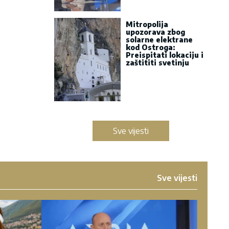
Mitropolija
upozorava zbog
solarne elektrane
kod Ostroga:
Preispitati lokaciju i
zaštititi svetinju
Sve vijesti
Sve vijesti