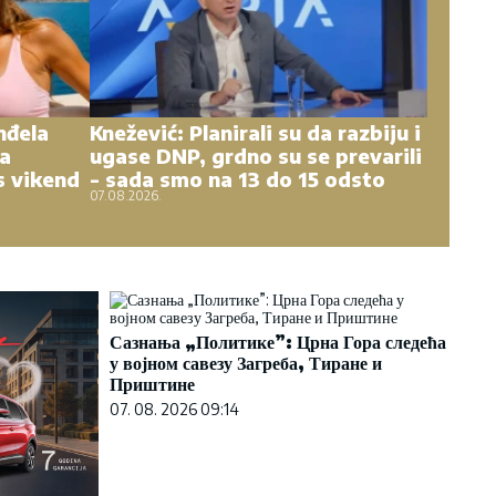
nđela
Knežević: Planirali su da razbiju i
na
ugase DNP, grdno su se prevarili
s vikend
- sada smo na 13 do 15 odsto
07.08.2026.
Сазнања „Политике”: Црна Гора следећа
у војном савезу Загреба, Тиране и
Приштине
07. 08. 2026 09:14