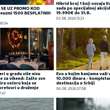
Hibrid broj 1 koji osvaja 
sada po specijalnoj akcijs
J SE UZ PROMO KOD
19.990€ do 31.8.
euzmi 1500 BESPLATNIH
03. 08. 2026 13:23
08:04
eri u gradu više nisu
Evo u kojim banjama važi 
e za vikend: Zašto sve
10.000 dinara - kompleta
bira večeru koja se
destinacija u Srbiji
retvori u druženje
06. 08. 2026 07:08
2:47