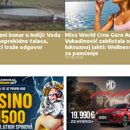
zni bunar u Indiji: Voda
Miss World Crne Gore A
eprekidno talasa,
Vukadinović zablistala 
ci traže odgovor
luksuznoj jahti: Wellnes
za pamćenje
07.08.2026.