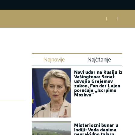
Najnovije
Najčitanije
Novi udar na Rusiju iz
Vašingtona: Senat
usvojio Grejemov
zakon, Fon der Lajen
poručuje „Iscrpimo
Moskvu“
Misteriozni bunar u
Indiji: Voda danima
neprekidno talasa,