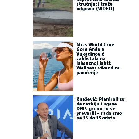
stručnjaci traže
odgovor (VIDEO)
Miss World Crne
Gore Anđela
Vukadinović
zablistala na
luksuznoj jahti:
Wellness vikend za
pamćenje
Knežević: Planirali su
da razbiju i ugase
DNP, grdno su se
prevarili - sada smo
na 13 do 15 odsto