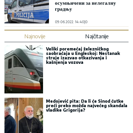
осумњичени за нелегалну
градњу
09.06.2022. 14:40
|
0
Najnovije
Najčitanije
Veliki poremećaj železničkog
saobraćaja u Engleskoj: Nestanak
struje izazvao otkazivanja i
kašnjenja vozova
Medojević pita: Da li će Sinod ćutke
preći preko možda najvećeg skandala
vladike Grigorija?