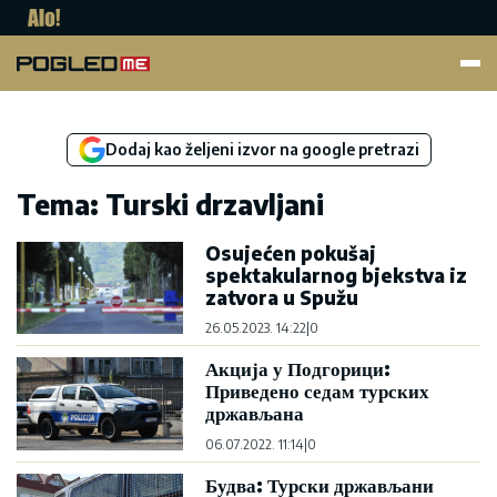
Pogled.me
Dodaj kao željeni izvor na google pretrazi
Tema: Turski drzavljani
Osujećen pokušaj
spektakularnog bjekstva iz
zatvora u Spužu
26.05.2023. 14:22
|
0
Акција у Подгорици:
Приведено седам турских
држављана
06.07.2022. 11:14
|
0
Будва: Турски држављани