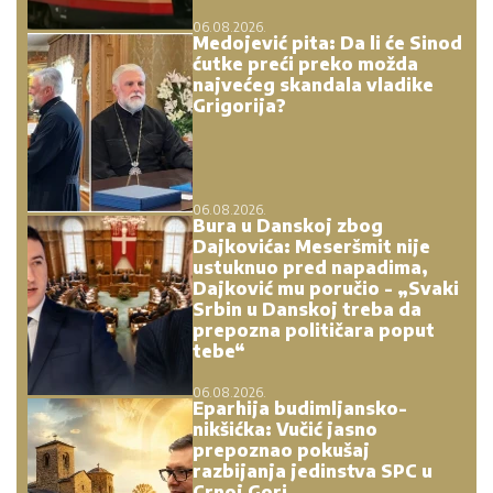
06.08.2026.
Medojević pita: Da li će Sinod
ćutke preći preko možda
najvećeg skandala vladike
Grigorija?
06.08.2026.
Bura u Danskoj zbog
Dajkovića: Meseršmit nije
ustuknuo pred napadima,
Dajković mu poručio - „Svaki
Srbin u Danskoj treba da
prepozna političara poput
tebe“
06.08.2026.
Eparhija budimljansko-
nikšićka: Vučić jasno
prepoznao pokušaj
razbijanja jedinstva SPC u
Crnoj Gori