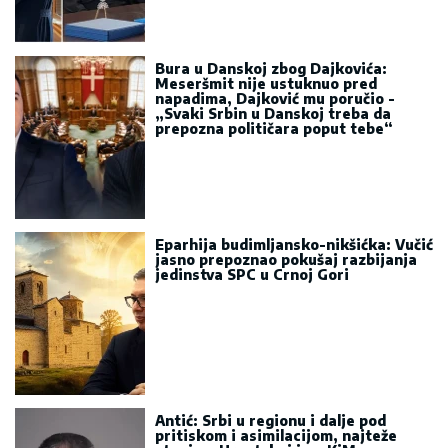
Bura u Danskoj zbog Dajkovića:
Meseršmit nije ustuknuo pred
napadima, Dajković mu poručio -
„Svaki Srbin u Danskoj treba da
prepozna političara poput tebe“
Eparhija budimljansko-nikšićka: Vučić
jasno prepoznao pokušaj razbijanja
jedinstva SPC u Crnoj Gori
Antić: Srbi u regionu i dalje pod
pritiskom i asimilacijom, najteže