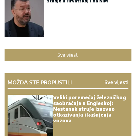
stanje u Hrvatskoj i na KiM
Sve vijesti
MOŽDA STE PROPUSTILI
Sve vijesti
Veliki poremećaj železničkog
saobraćaja u Engleskoj:
Nestanak struje izazvao
otkazivanja i kašnjenja
vozova