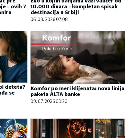
ac pre
Evo u kojim banjama važi vaučer od
je - ovih 7
10.000 dinara - kompletan spisak
anira
destinacija u Srbiji
06. 08. 2026 07:08
ol deteta?
Komfor po meri klijenata: nova linija
ađa se
paketa ALTA banke
09. 07. 2026 09:20