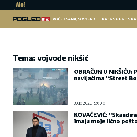
Pogled.me
POČETNA
NAJNOVIJE
POLITIKA
CRNA HRONIKA
Tema: vojvode nikšić
OBRAČUN U NIKŠIĆU: Po
navijačima “Street B
30.10.2025. 15:00
|
0
KOVAČEVIĆ: "Skandiran
imaju moje lično pošt