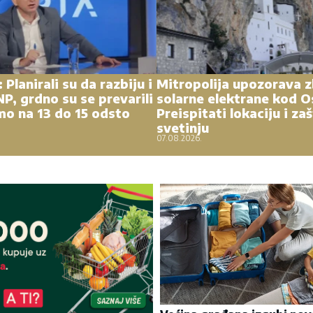
 Planirali su da razbiju i
Mitropolija upozorava 
P, grdno su se prevarili
solarne elektrane kod O
mo na 13 do 15 odsto
Preispitati lokaciju i zaš
svetinju
07.08.2026.