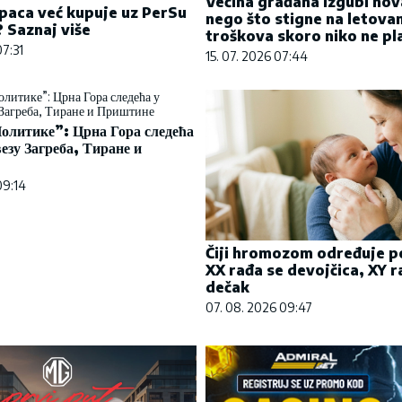
Većina građana izgubi nov
paca već kupuje uz PerSu
nego što stigne na letovan
? Saznaj više
troškova skoro niko ne pl
07:31
15. 07. 2026 07:44
олитике”: Црна Гора следећа
везу Загреба, Тиране и
09:14
Čiji hromozom određuje p
XX rađa se devojčica, XY r
dečak
07. 08. 2026 09:47