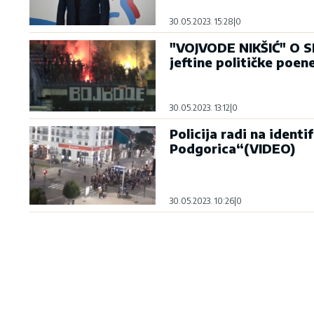
30.05.2023. 15:28
|
0
"VOJVODE NIKŠIĆ" O S
jeftine političke poen
30.05.2023. 13:12
|
0
Policija radi na identi
Podgorica“(VIDEO)
30.05.2023. 10:26
|
0