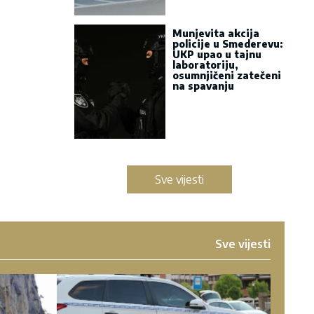
Munjevita akcija
policije u Smederevu:
UKP upao u tajnu
laboratoriju,
osumnjičeni zatečeni
na spavanju
Sve vijesti
Sve vijesti