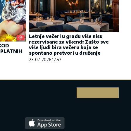
Letnje večeri u gradu više nisu
rezervisane za vikend: Zašto sve
 KOD
više ljudi bira večeru koja se
SPLATNIH
spontano pretvori u druženje
23. 07. 2026 12:47