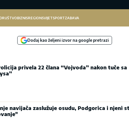
DRUŠTVO
BIZNIS
REGION
SVIJET
SPORT
ZABAVA
Dodaj kao željeni izvor na google pretrazi
licija privela 22 člana “Vojvoda” nakon tuče sa
oysa”
je navijača zaslužuje osudu, Podgorica i njeni s
ovanje"