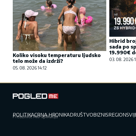
Hibrid bro
sada po sp
19.990€ do
Koliko visoku temperaturu ljudsko
03. 08. 2026 1
telo može da izdrži?
05. 08. 2026 14:12
POLITIKA
CRNA HRONIKA
DRUŠTVO
BIZNIS
REGION
SVI
Preuzmite Alo! aplikaciju