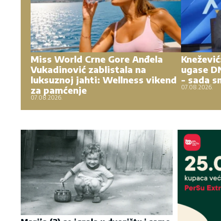
Miss World Crne Gore Anđela
Knežević:
Vukadinović zablistala na
ugase DN
luksuznoj jahti: Wellness vikend
- sada s
07.08.2026.
za pamćenje
07.08.2026.