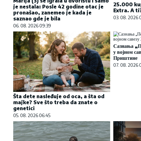
Marija (3) se igrala u dvorištu i samo
25.000 ku
je nestala: Posle 42 godine otac je
Extra. A ti
pronašao, zanemeo je kada je
03. 08. 2026 
saznao gde je bila
06. 08. 2026 09:39
Сазнања „П
у војном са
Приштине
07. 08. 2026 
Šta dete nasleđuje od oca, a šta od
majke? Sve što treba da znate o
genetici
05. 08. 2026 06:45