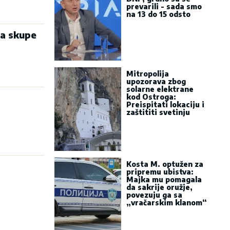
prevarili - sada smo
na 13 do 15 odsto
da skupe
Mitropolija
upozorava zbog
solarne elektrane
kod Ostroga:
Preispitati lokaciju i
zaštititi svetinju
Kosta M. optužen za
pripremu ubistva:
Majka mu pomagala
da sakrije oružje,
povezuju ga sa
„vračarskim klanom“