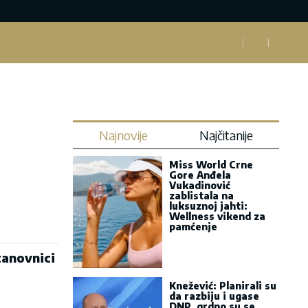
Najnovije
Najčitanije
Miss World Crne
Gore Anđela
Vukadinović
zablistala na
luksuznoj jahti:
Wellness vikend za
pamćenje
tanovnici
Knežević: Planirali su
da razbiju i ugase
DNP, grdno su se