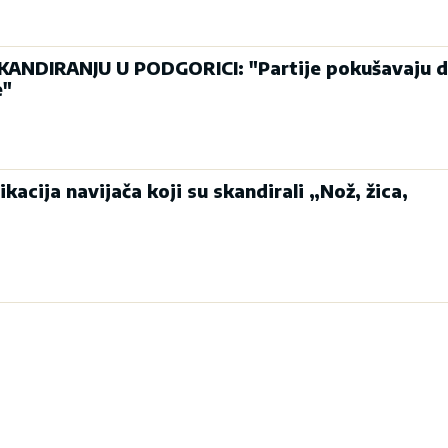
KANDIRANJU U PODGORICI: "Partije pokušavaju 
e"
fikacija navijača koji su skandirali „Nož, žica,