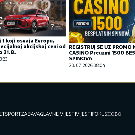
j 1 koji osvaja Evropu,
ecijalnoj akcijskoj ceni od
REGISTRUJ SE UZ PROMO
 31.8.
CASINO Preuzmi 1500 BE
SPINOVA
3:23
20. 07. 2026 08:04
JET
SPORT
ZABAVA
GLAVNE VIJESTI
VIJESTI
FOKUS
НОВО