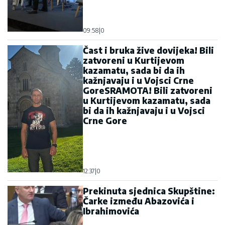
09:58
|
0
Čast i bruka žive dovijeka! Bili
zatvoreni u Kurtijevom
kazamatu, sada bi da ih
kažnjavaju i u Vojsci Crne
GoreSRAMOTA! Bili zatvoreni
u Kurtijevom kazamatu, sada
bi da ih kažnjavaju i u Vojsci
Crne Gore
12:37
|
0
Prekinuta sjednica Skupštine:
Čarke između Abazovića i
Ibrahimovića