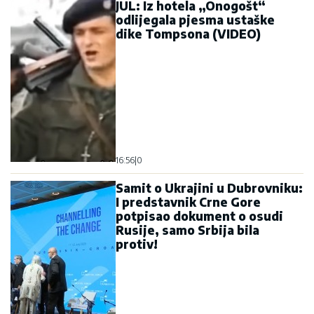
JUL: Iz hotela „Onogošt“
odlijegala pjesma ustaške
dike Tompsona (VIDEO)
16:56
|
0
Samit o Ukrajini u Dubrovniku:
I predstavnik Crne Gore
potpisao dokument o osudi
Rusije, samo Srbija bila
protiv!