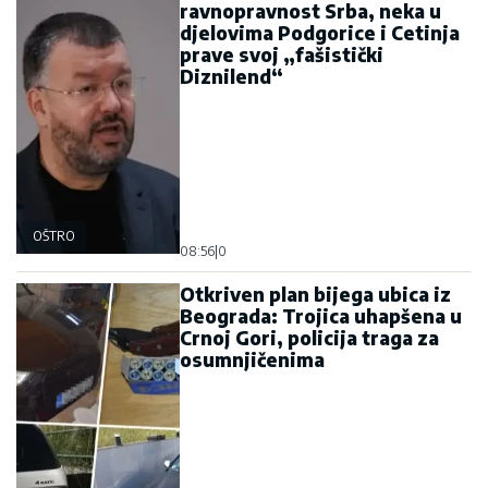
ravnopravnost Srba, neka u
djelovima Podgorice i Cetinja
prave svoj „fašistički
Diznilend“
OŠTRO
08:56
|
0
Otkriven plan bijega ubica iz
Beograda: Trojica uhapšena u
Crnoj Gori, policija traga za
osumnjičenima