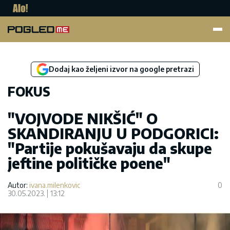
Pogled.me
Dodaj kao željeni izvor na google pretrazi
FOKUS
"VOJVODE NIKŠIĆ" O
SKANDIRANJU U PODGORICI:
"Partije pokušavaju da skupe
jeftine političke poene"
Autor:
ivana.milenkovic
0
30.05.2023.
13:12