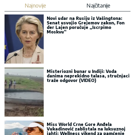
Najnovije
Najčitanije
Novi udar na Rusiju iz Vašingtona:
Senat usvojio Grejemov zakon, Fon
der Lajen poručuje „Iscrpimo
Moskvu“
Misteriozni bunar u Indiji: Voda
danima neprekidno talasa, stručnjaci
traže odgovor (VIDEO)
Miss World Crne Gore Anđela
Vukadinović zablistala na luksuznoj
jahti: Wellness vikend za pamćenje