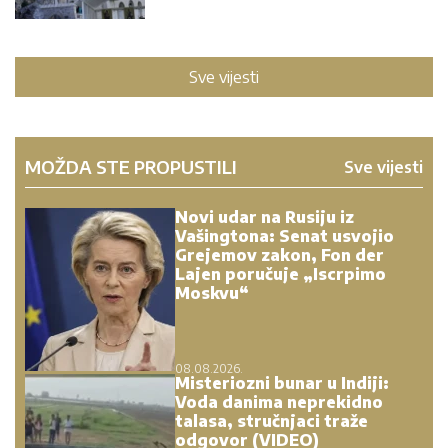
Sve vijesti
MOŽDA STE PROPUSTILI
Sve vijesti
Novi udar na Rusiju iz
Vašingtona: Senat usvojio
Grejemov zakon, Fon der
Lajen poručuje „Iscrpimo
Moskvu“
08.08.2026.
Misteriozni bunar u Indiji:
Voda danima neprekidno
talasa, stručnjaci traže
odgovor (VIDEO)