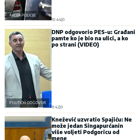
AKCIJA POLICIJE
10:44
|
0
DNP odgovorio PES-u: Građani
pamte ko je bio na ulici, a ko
po strani (VIDEO)
POLITIČKI ODGOVOR
11:42
|
0
Knežević uzvratio Spajiću: Ne
može jedan Singapurćanin
više voljeti Podgoricu od
mene