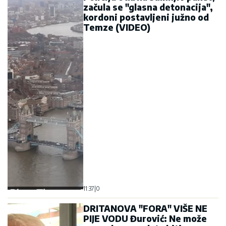
začula se "glasna detonacija",
kordoni postavljeni južno od
Temze (VIDEO)
11:37
|
0
DRITANOVA "FORA" VIŠE NE
PIJE VODU Đurović: Ne može