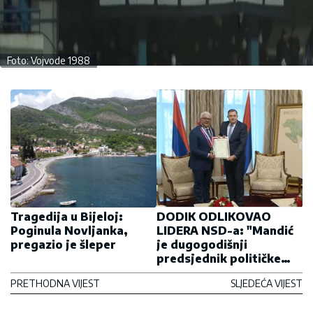
Foto: Vojvode 1988
Tragedija u Bijeloj:
DODIK ODLIKOVAO
Poginula Novljanka,
LIDERA NSD-a: "Mandić
pregazio je šleper
je dugogodišnji
predsjednik političke
partije koja okuplja
PRETHODNA VIJEST
SLJEDEĆA VIJEST
Srbe i on se bori za
srpska nacionalna