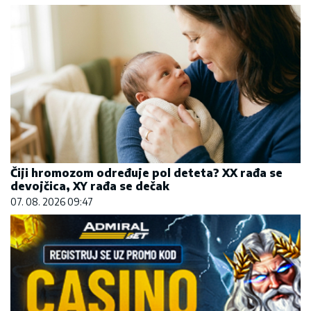
Čiji hromozom određuje pol deteta? XX rađa se
devojčica, XY rađa se dečak
07. 08. 2026 09:47