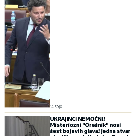
14:50
|
0
UKRAJINCI NEMOĆNI!
Misteriozni "Orešnik" nosi
šest bojevih glava! Jedna stvar