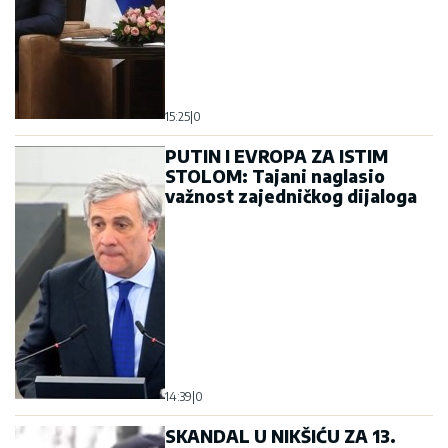
15:25
|
0
PUTIN I EVROPA ZA ISTIM
STOLOM: Tajani naglasio
važnost zajedničkog dijaloga
14:39
|
0
SKANDAL U NIKŠIĆU ZA 13.