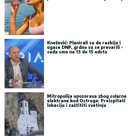
Knežević: Planirali su da razbiju i
ugase DNP, grdno su se prevarili -
sada smo na 13 do 15 odsto
Mitropolija upozorava zbog solarne
elektrane kod Ostroga: Preispitati
lokaciju i zaštititi svetinju