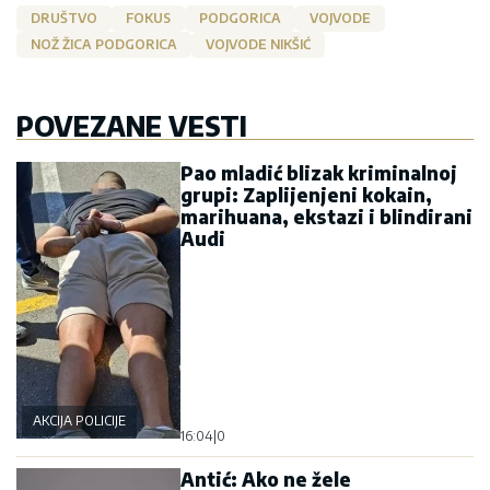
prava"(VIDEO)
DRUŠTVO
FOKUS
PODGORICA
VOJVODE
NOŽ ŽICA PODGORICA
VOJVODE NIKŠIĆ
POVEZANE VESTI
Pao mladić blizak kriminalnoj
grupi: Zaplijenjeni kokain,
marihuana, ekstazi i blindirani
Audi
AKCIJA POLICIJE
16:04
|
0
Antić: Ako ne žele