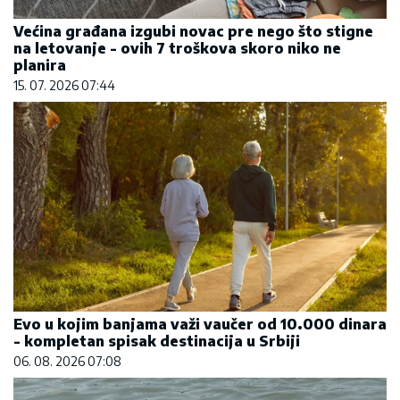
Većina građana izgubi novac pre nego što stigne
na letovanje - ovih 7 troškova skoro niko ne
planira
15. 07. 2026 07:44
Evo u kojim banjama važi vaučer od 10.000 dinara
- kompletan spisak destinacija u Srbiji
06. 08. 2026 07:08