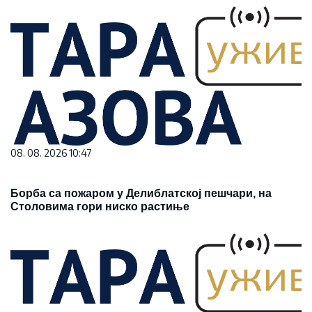
08. 08. 2026 10:47
Борба са пожаром у Делиблатској пешчари, на
Столовима гори ниско растиње