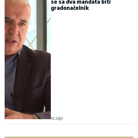
se sa dva mandata biti
gradonačelnik
10:26
|
0