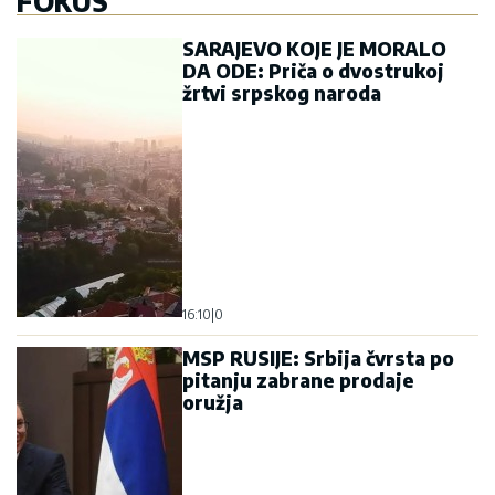
FOKUS
SARAJEVO KOJE JE MORALO
DA ODE: Priča o dvostrukoj
žrtvi srpskog naroda
16:10
|
0
MSP RUSIJE: Srbija čvrsta po
pitanju zabrane prodaje
oružja