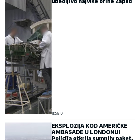
ubedljivo najviše brine Zapad
11:58
|
0
EKSPLOZIJA KOD AMERIČKE
AMBASADE U LONDONU!
Policija otkrila sumnjiv paket,