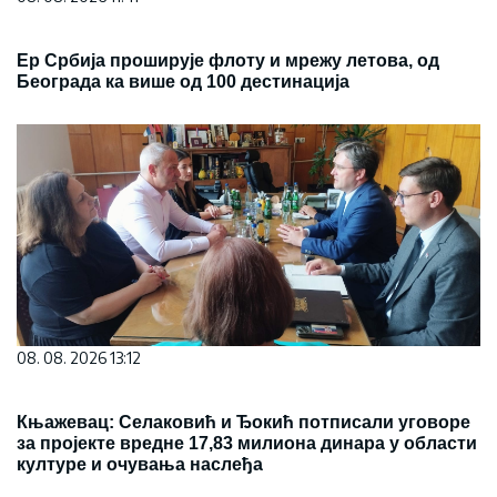
Ер Србија проширује флоту и мрежу летова, од
Београда ка више од 100 дестинација
08. 08. 2026 13:12
Књажевац: Селаковић и Ђокић потписали уговоре
за пројекте вредне 17,83 милиона динара у области
културе и очувања наслеђа