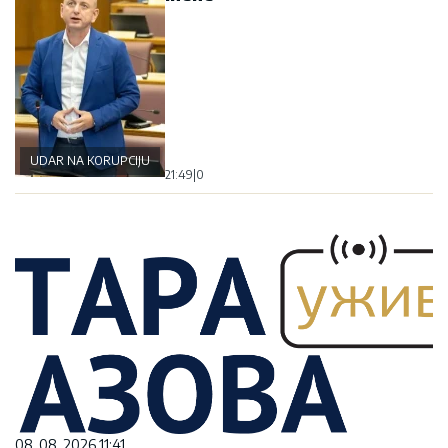
UDAR NA KORUPCIJU
21:49
|
0
08. 08. 2026 11:41