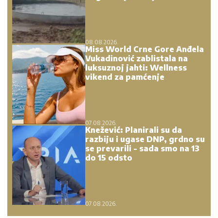
08.08.2026.
Miss World Crne Gore Anđela
Vukadinović zablistala na
luksuznoj jahti: Wellness
vikend za pamćenje
07.08.2026.
Knežević: Planirali su da
razbiju i ugase DNP, grdno su
se prevarili - sada smo na 13
do 15 odsto
07.08.2026.