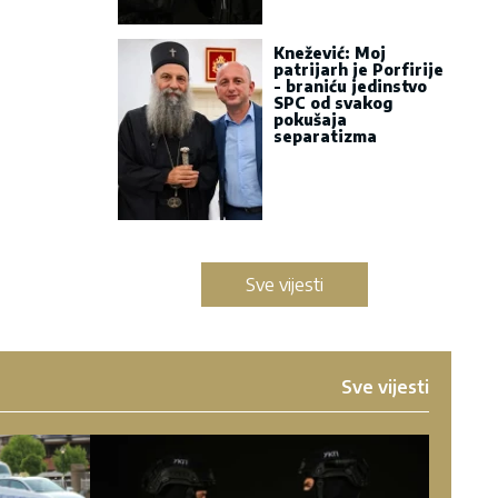
Knežević: Moj
patrijarh je Porfirije
- braniću jedinstvo
SPC od svakog
pokušaja
separatizma
Sve vijesti
Sve vijesti