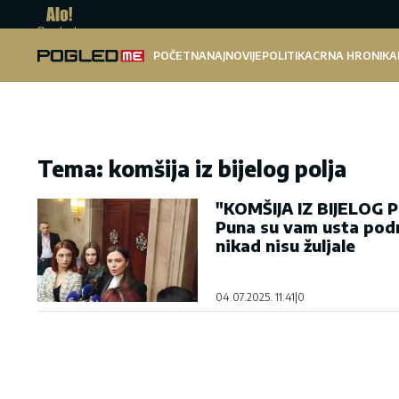
Pogled.me
POČETNA
NAJNOVIJE
POLITIKA
CRNA HRONIKA
Tema: komšija iz bijelog polja
"KOMŠIJA IZ BIJELOG
Puna su vam usta podr
nikad nisu žuljale
04.07.2025. 11:41
|
0