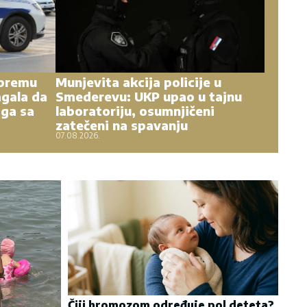
ipremu
Munjevita akcija policije u
gala da
Smederevu: UKP upao u tajnu
 ga sa
laboratoriju, osumnjičeni
zatečeni na spavanju
07.08.2026.
Čiji hromozom određuje pol deteta?