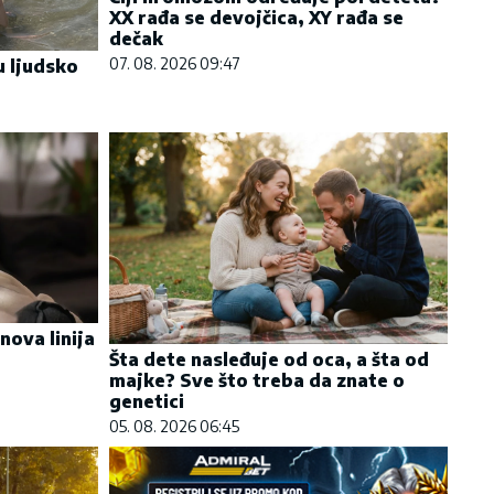
XX rađa se devojčica, XY rađa se
dečak
07. 08. 2026 09:47
u ljudsko
nova linija
Šta dete nasleđuje od oca, a šta od
majke? Sve što treba da znate o
genetici
05. 08. 2026 06:45