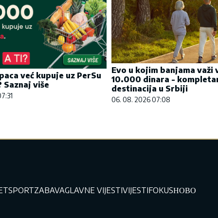
Evo u kojim banjama važi 
paca već kupuje uz PerSu
10.000 dinara - kompleta
? Saznaj više
destinacija u Srbiji
07:31
06. 08. 2026 07:08
JET
SPORT
ZABAVA
GLAVNE VIJESTI
VIJESTI
FOKUS
НОВО