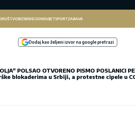
DRUŠTVO
BIZNIS
REGION
SVIJET
SPORT
ZABAVA
Dodaj kao željeni izvor na google pretrazi
 POLJA" POLSAO OTVORENO PISMO POSLANICI PE
ške blokaderima u Srbiji, a protestne cipele u C