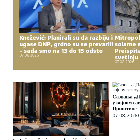
Knežević: Planirali su da razbiju i
Mitropol
ugase DNP, grdno su se prevarili
solarne 
- sada smo na 13 do 15 odsto
Preispita
07.08.2026.
svetinju
07.08.2026.
Сазнања „П
у војном са
Приштине
07. 08. 2026 