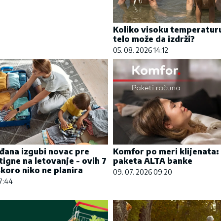
Koliko visoku temperatur
telo može da izdrži?
05. 08. 2026 14:12
đana izgubi novac pre
Komfor po meri klijenata: 
tigne na letovanje - ovih 7
paketa ALTA banke
koro niko ne planira
09. 07. 2026 09:20
07:44