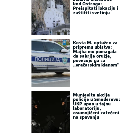
kod Ostroga:
Preispitati lokaciju i
zaštititi svetinju
Kosta M. optužen za
pripremu ubistva:
Majka mu pomagala
da sakrije oružje,
povezuju ga sa
„vračarskim klanom“
Munjevita akcija
policije u Smederevu:
UKP upao u tajnu
laboratoriju,
osumnjičeni zatečeni
na spavanju