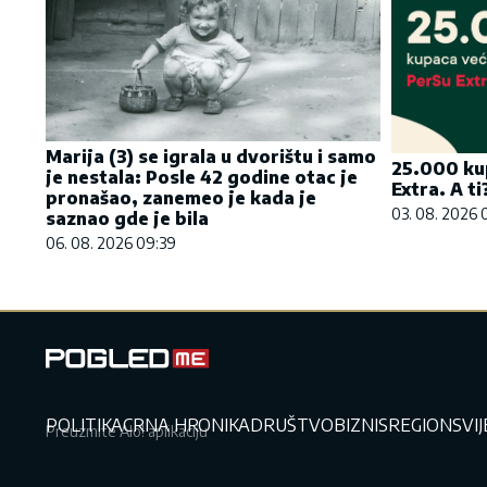
Marija (3) se igrala u dvorištu i samo
25.000 ku
je nestala: Posle 42 godine otac je
Extra. A ti
pronašao, zanemeo je kada je
03. 08. 2026 
saznao gde je bila
06. 08. 2026 09:39
POLITIKA
CRNA HRONIKA
DRUŠTVO
BIZNIS
REGION
SVI
Preuzmite Alo! aplikaciju