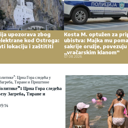
ija upozorava zbog
Kosta M. optužen za pr
elektrane kod Ostroga:
ubistva: Majka mu poma
ti lokaciju i zaštititi
sakrije oružje, povezuju
„vračarskim klanom“
07.08.2026.
олитике”: Црна Гора следећа
везу Загреба, Тиране и
09:14