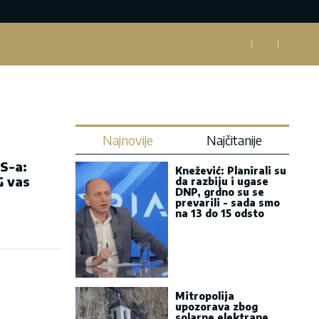
Najnovije
Najčitanije
S-a:
Knežević: Planirali su
G vas
da razbiju i ugase
DNP, grdno su se
prevarili - sada smo
na 13 do 15 odsto
Mitropolija
upozorava zbog
solarne elektrane