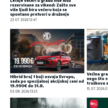
Letnje večeri u gradu više nisu
rezervisane za vikend: Zašto sve
više ljudi bira večeru koja se
spontano pretvori u druženje
23. 07. 2026 12:47
Većina gra
Hibrid broj 1 koji osvaja Evropu,
nego što s
sada po specijalnoj akcijskoj ceni od
troškova s
19.990€ do 31.8.
15. 07. 2026 
03. 08. 2026 13:23