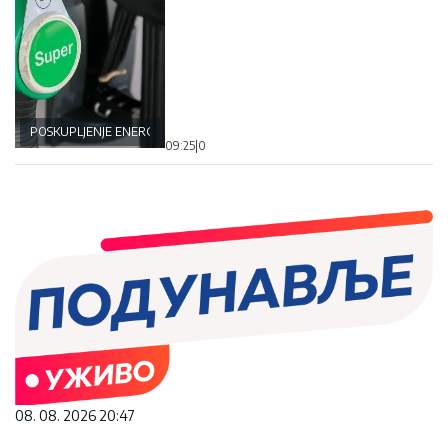
POSKUPLJENJE ENERGENATA
09:25
|
0
08. 08. 2026 20:47