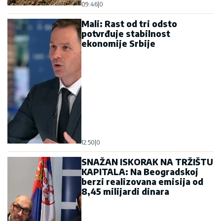
09:46
|
0
Mali: Rast od tri odsto
potvrđuje stabilnost
ekonomije Srbije
12:50
|
0
SNAŽAN ISKORAK NA TRŽIŠTU
KAPITALA: Na Beogradskoj
berzi realizovana emisija od
8,45 milijardi dinara