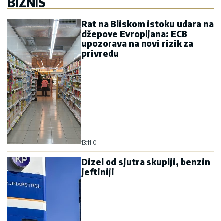
BIZNIS
Rat na Bliskom istoku udara na
džepove Evropljana: ECB
upozorava na novi rizik za
privredu
13:11
|
0
Dizel od sjutra skuplji, benzin
jeftiniji