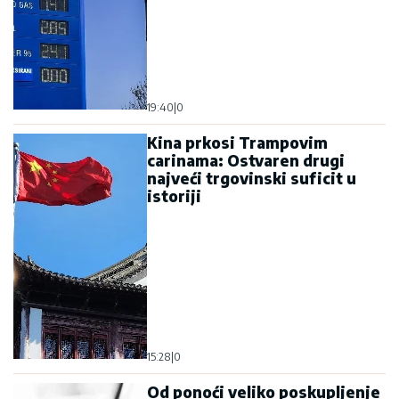
19:40
|
0
Kina prkosi Trampovim
carinama: Ostvaren drugi
najveći trgovinski suficit u
istoriji
15:28
|
0
Od ponoći veliko poskupljenje