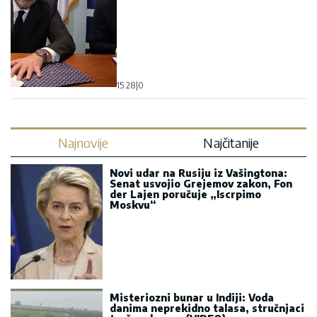
15:28
|
0
Najnovije
Najčitanije
Novi udar na Rusiju iz Vašingtona:
Senat usvojio Grejemov zakon, Fon
der Lajen poručuje „Iscrpimo
Moskvu“
Misteriozni bunar u Indiji: Voda
danima neprekidno talasa, stručnjaci