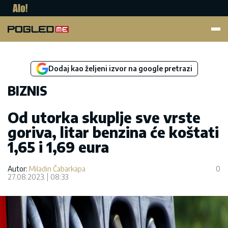
Pogled.me
Dodaj kao željeni izvor na google pretrazi
BIZNIS
Od utorka skuplje sve vrste
goriva, litar benzina će koštati
1,65 i 1,69 eura
Autor:
Miladin Čabarkapa
0
27.08.2023.
08:33