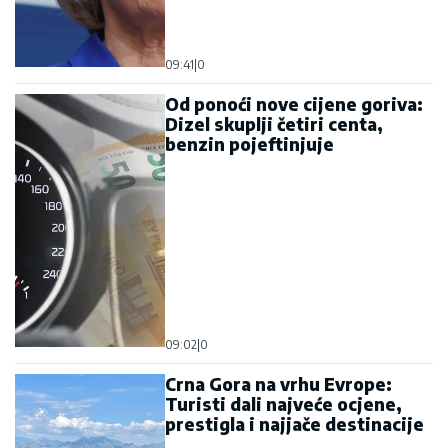
09:41
|
0
Od ponoći nove cijene goriva:
Dizel skuplji četiri centa,
benzin pojeftinjuje
09:02
|
0
Crna Gora na vrhu Evrope:
Turisti dali najveće ocjene,
prestigla i najjače destinacije