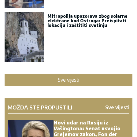
Mitropolija upozorava zbog solarne
elektrane kod Ostroga: Preispitati
lokaciju i zaštititi svetinju
Sve vijesti
MOŽDA STE PROPUSTILI
Sve vijesti
Novi udar na Rusiju iz
Vašingtona: Senat usvojio
Grejemov zakon, Fon der