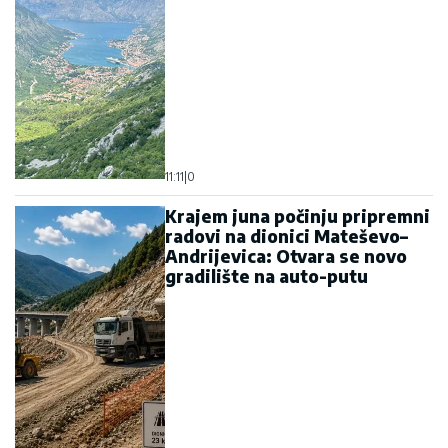
11:11
|
0
Krajem juna počinju pripremni
radovi na dionici Mateševo–
Andrijevica: Otvara se novo
gradilište na auto-putu