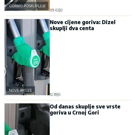
GORIVO POSKUPLJUJE
09:02
|
0
Nove cijene goriva: Dizel
skuplji dva centa
NOVE AKCIZE
12:39
|
0
Od danas skuplje sve vrste
goriva u Crnoj Gori