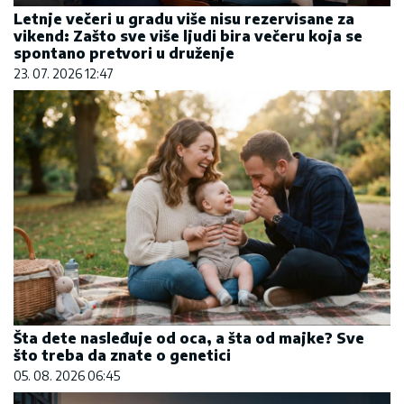
Letnje večeri u gradu više nisu rezervisane za
vikend: Zašto sve više ljudi bira večeru koja se
spontano pretvori u druženje
23. 07. 2026 12:47
Šta dete nasleđuje od oca, a šta od majke? Sve
što treba da znate o genetici
05. 08. 2026 06:45