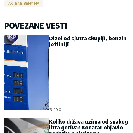
ACIJENE BENYINA
POVEZANE VESTI
Dizel od sjutra skuplji, benzin
jeftiniji
19:40
|
0
Koliko država uzima od svakog
litra goriva? Konatar objavio