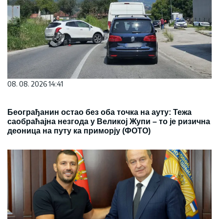
08. 08. 2026 14:41
Београђанин остао без оба точка на ауту: Тежа
саобраћајна незгода у Великој Жупи – то је ризична
деоница на путу ка приморју (ФОТО)