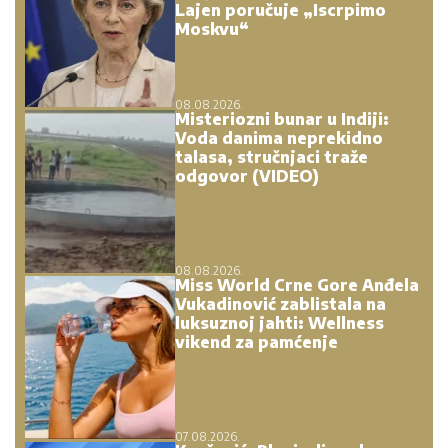
Lajen poručuje „Iscrpimo
Moskvu“
08.08.2026.
Misteriozni bunar u Indiji:
Voda danima neprekidno
talasa, stručnjaci traže
odgovor (VIDEO)
08.08.2026.
Miss World Crne Gore Anđela
Vukadinović zablistala na
luksuznoj jahti: Wellness
vikend za pamćenje
07.08.2026.