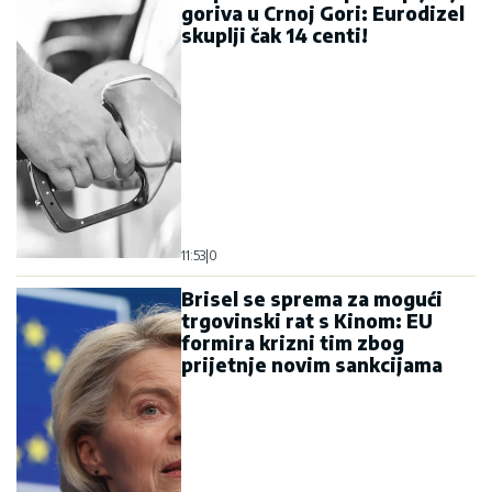
goriva u Crnoj Gori: Eurodizel
skuplji čak 14 centi!
11:53
|
0
Brisel se sprema za mogući
trgovinski rat s Kinom: EU
formira krizni tim zbog
prijetnje novim sankcijama