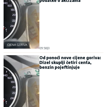
podatke o akcizama
CIJENA GORIVA
09:58
|
0
Od ponoći nove cijene goriva:
Dizel skuplji četiri centa,
benzin pojeftinjuje