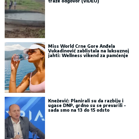
traže odgovor (VIDEO)
Miss World Crne Gore Anđela
Vukadinović zablistala na luksuznoj
jahti: Wellness vikend za pamćenje
Knežević: Planirali su da razbiju i
ugase DNP, grdno su se prevarili -
sada smo na 13 do 15 odsto