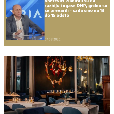
Knežević: Planirali su da
razbiju i ugase DNP, grdno su
se prevarili - sada smo na 13
do 15 odsto
07.08.2026.