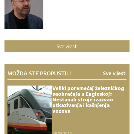
Sve vijesti
MOŽDA STE PROPUSTILI
Sve vijesti
Veliki poremećaj železničkog
saobraćaja u Engleskoj:
Nestanak struje izazvao
otkazivanja i kašnjenja
vozova
06.08.2026.