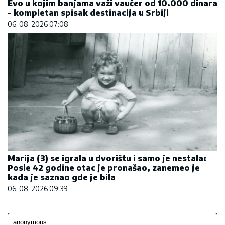
Evo u kojim banjama važi vaučer od 10.000 dinara
- kompletan spisak destinacija u Srbiji
06. 08. 2026 07:08
Marija (3) se igrala u dvorištu i samo je nestala:
Posle 42 godine otac je pronašao, zanemeo je
kada je saznao gde je bila
06. 08. 2026 09:39