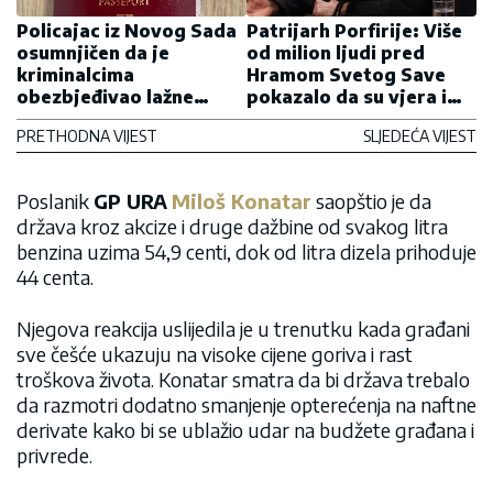
Policajac iz Novog Sada
Patrijarh Porfirije: Više
osumnjičen da je
od milion ljudi pred
kriminalcima
Hramom Svetog Save
obezbjeđivao lažne
pokazalo da su vjera i
pasoše
jedinstvo jači od podjela
PRETHODNA VIJEST
SLJEDEĆA VIJEST
(VIDEO)
Poslanik
GP URA
Miloš Konatar
saopštio je da
država kroz akcize i druge dažbine od svakog litra
benzina uzima 54,9 centi, dok od litra dizela prihoduje
44 centa.
Njegova reakcija uslijedila je u trenutku kada građani
sve češće ukazuju na visoke cijene goriva i rast
troškova života. Konatar smatra da bi država trebalo
da razmotri dodatno smanjenje opterećenja na naftne
derivate kako bi se ublažio udar na budžete građana i
privrede.