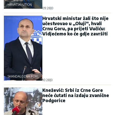
HRVATSKI UTICAJ
09:28
|
0
Hrvatski ministar žali što nije
učestvovao u „Oluji“, hvali
Crnu Goru, pa prijeti Vučiću:
Vidjećemo ko će gdje završiti
SKANDALOZNA PORUKA
10:28
|
0
Knežević: Srbi iz Crne Gore
neće ćutati na izdaju zvanične
Podgorice