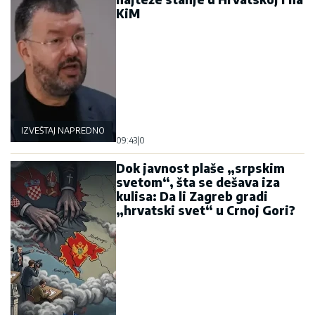
KiM
IZVEŠTAJ NAPREDNOG KLUBA
09:43
|
0
Dok javnost plaše „srpskim
svetom“, šta se dešava iza
kulisa: Da li Zagreb gradi
„hrvatski svet“ u Crnoj Gori?