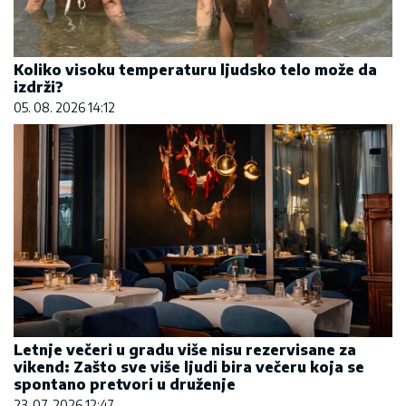
Koliko visoku temperaturu ljudsko telo može da
izdrži?
05. 08. 2026 14:12
Letnje večeri u gradu više nisu rezervisane za
vikend: Zašto sve više ljudi bira večeru koja se
spontano pretvori u druženje
23. 07. 2026 12:47