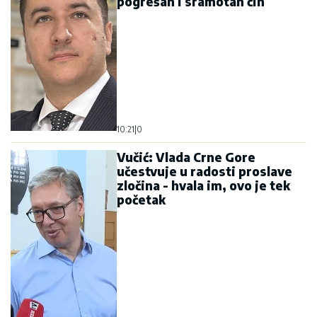
pogrešan i sramotan čin
10:21
|
0
Vučić: Vlada Crne Gore
učestvuje u radosti proslave
zločina - hvala im, ovo je tek
početak