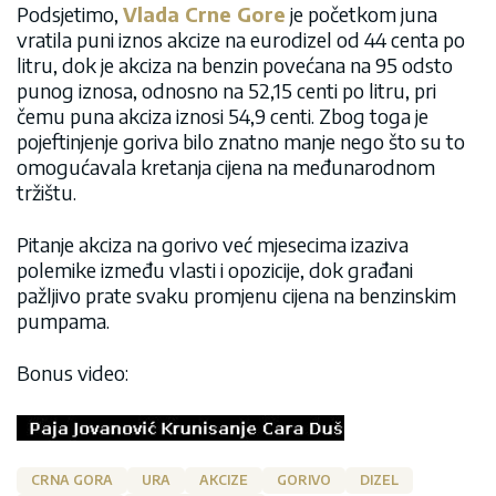
Podsjetimo,
Vlada Crne Gore
je početkom juna
vratila puni iznos akcize na eurodizel od 44 centa po
litru, dok je akciza na benzin povećana na 95 odsto
punog iznosa, odnosno na 52,15 centi po litru, pri
čemu puna akciza iznosi 54,9 centi. Zbog toga je
pojeftinjenje goriva bilo znatno manje nego što su to
omogućavala kretanja cijena na međunarodnom
tržištu.
Pitanje akciza na gorivo već mjesecima izaziva
polemike između vlasti i opozicije, dok građani
pažljivo prate svaku promjenu cijena na benzinskim
pumpama.
Bonus video:
CRNA GORA
URA
AKCIZE
GORIVO
DIZEL