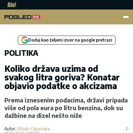
Pogled.me
Dodaj kao željeni izvor na google pretrazi
POLITIKA
Koliko država uzima od
svakog litra goriva? Konatar
objavio podatke o akcizama
Prema iznesenim podacima, državi pripada
više od pola eura po litru benzina, dok su
dažbine na dizel nešto niže
Autor:
Miladin Čabarkapa
0