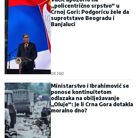
„policentrično srpstvo“ u
Crnoj Gori: Podgoricu žele da
suprotstave Beogradu i
Banjaluci
08:26
|
0
Ministarstvo i Ibrahimović se
ponose kontinuitetom
odlazaka na obilježavanje
„Oluje“: Je li Crna Gora dotakla
moralno dno?