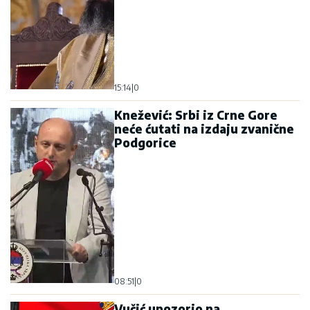
15:14
|
0
Knežević: Srbi iz Crne Gore
neće ćutati na izdaju zvanične
Podgorice
08:51
|
0
Vučić upozorio na