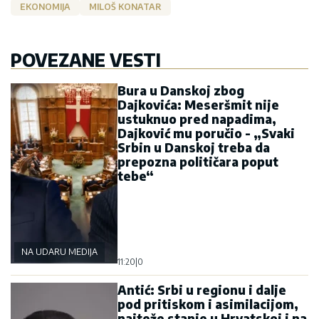
EKONOMIJA
MILOŠ KONATAR
POVEZANE VESTI
Bura u Danskoj zbog
Dajkovića: Meseršmit nije
ustuknuo pred napadima,
Dajković mu poručio - „Svaki
Srbin u Danskoj treba da
prepozna političara poput
tebe“
NA UDARU MEDIJA
11:20
|
0
Antić: Srbi u regionu i dalje
pod pritiskom i asimilacijom,
najteže stanje u Hrvatskoj i na