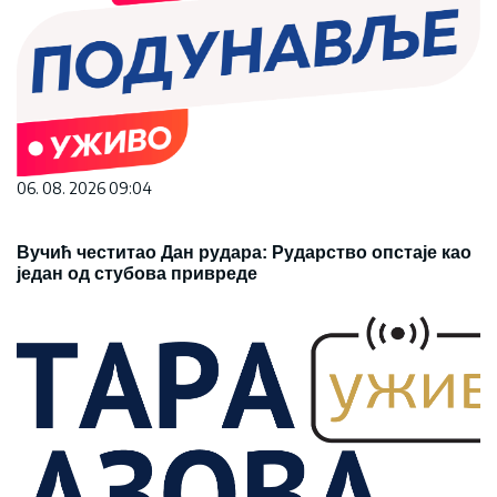
06. 08. 2026 09:04
Вучић честитао Дан рудара: Рударство опстаје као
један од стубова привреде