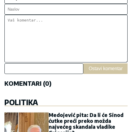
Ostavi komentar
KOMENTARI (0)
POLITIKA
Medojević pita: Da li će Sinod
ćutke preći preko možda
najvećeg skandala vladike