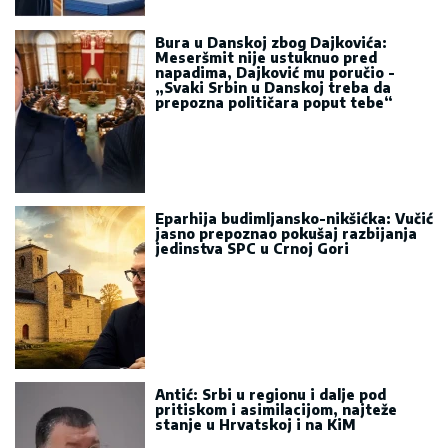
Bura u Danskoj zbog Dajkovića:
Meseršmit nije ustuknuo pred
napadima, Dajković mu poručio -
„Svaki Srbin u Danskoj treba da
prepozna političara poput tebe“
Eparhija budimljansko-nikšićka: Vučić
jasno prepoznao pokušaj razbijanja
jedinstva SPC u Crnoj Gori
Antić: Srbi u regionu i dalje pod
pritiskom i asimilacijom, najteže
stanje u Hrvatskoj i na KiM