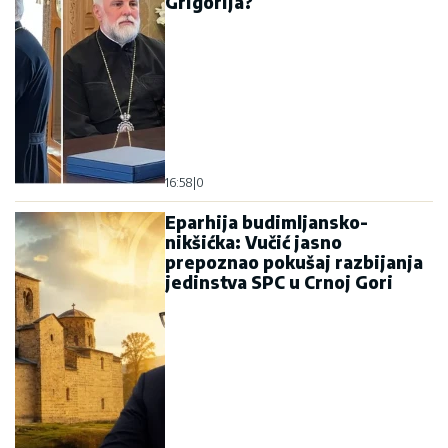
Grigorija?
16:58
|
0
Eparhija budimljansko-
nikšićka: Vučić jasno
prepoznao pokušaj razbijanja
jedinstva SPC u Crnoj Gori