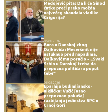
Medojević pita: Da li će Sinod
ćutke preći preko možda
najvećeg skandala vladike
Grigorija?
06.08.2026.
Bura u Danskoj zbog
Dajkovića: Meseršmit nije
ustuknuo pred napadima,
Dajković mu poručio - „Svaki
Srbin u Danskoj treba da
prepozna političara poput
tebe“
06.08.2026.
Eparhija budimljansko-
nikšićka: Vučić jasno
prepoznao pokušaj
razbijanja jedinstva SPC u
Crnoj Gori