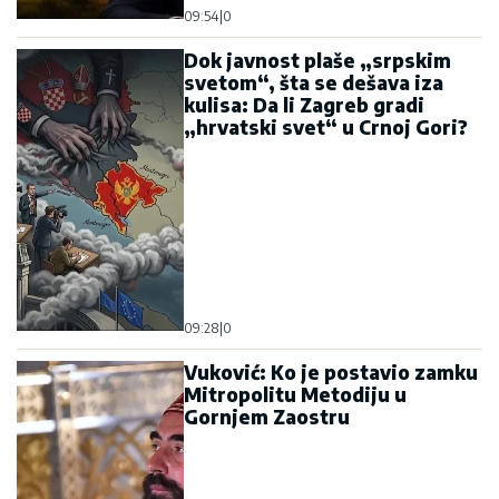
09:54
|
0
Dok javnost plaše „srpskim
svetom“, šta se dešava iza
kulisa: Da li Zagreb gradi
„hrvatski svet“ u Crnoj Gori?
09:28
|
0
Vuković: Ko je postavio zamku
Mitropolitu Metodiju u
Gornjem Zaostru