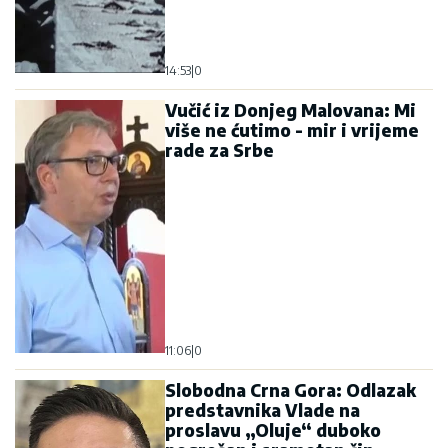
14:53
|
0
Vučić iz Donjeg Malovana: Mi
više ne ćutimo - mir i vrijeme
rade za Srbe
11:06
|
0
Slobodna Crna Gora: Odlazak
predstavnika Vlade na
proslavu „Oluje“ duboko