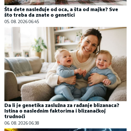
Šta dete nasleđuje od oca, a šta od majke? Sve
što treba da znate o genetici
05. 08. 2026 06:45
Da li je genetika zaslužna za rađanje blizanaca?
Istina o naslednim faktorima i blizanačkoj
trudnoći
06. 08. 2026 06:38