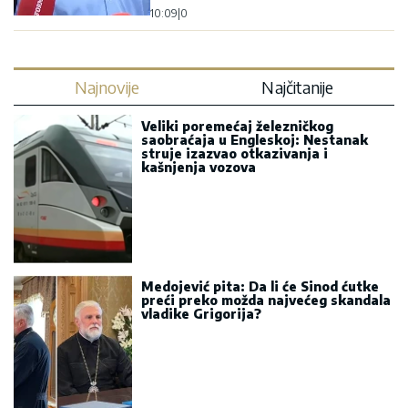
10:09
|
0
Najnovije
Najčitanije
Veliki poremećaj železničkog
saobraćaja u Engleskoj: Nestanak
struje izazvao otkazivanja i
kašnjenja vozova
Medojević pita: Da li će Sinod ćutke
preći preko možda najvećeg skandala
vladike Grigorija?