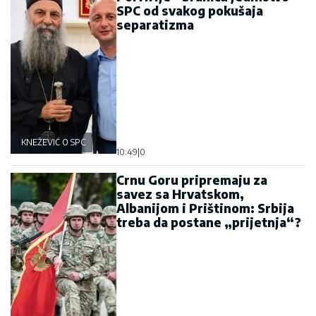
SPC od svakog pokušaja
separatizma
KNEŽEVIĆ O SPC
10:49
|
0
Crnu Goru pripremaju za
savez sa Hrvatskom,
Albanijom i Prištinom: Srbija
treba da postane „prijetnja“?