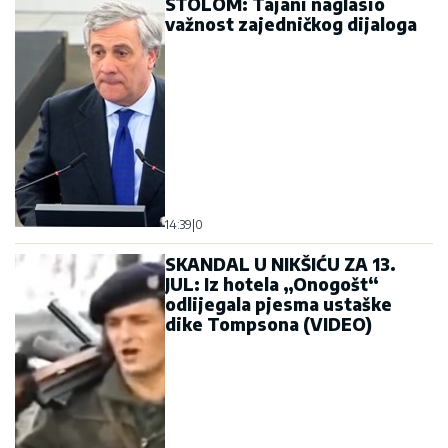
STOLOM: Tajani naglasio
važnost zajedničkog dijaloga
14:39
|
0
SKANDAL U NIKŠIĆU ZA 13.
JUL: Iz hotela „Onogošt“
odlijegala pjesma ustaške
dike Tompsona (VIDEO)