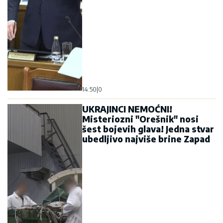
14:50
|
0
UKRAJINCI NEMOĆNI!
Misteriozni "Orešnik" nosi
šest bojevih glava! Jedna stvar
ubedljivo najviše brine Zapad