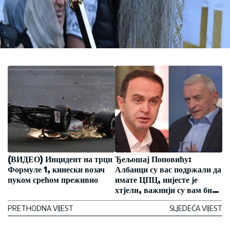
(ВИДЕО) Инцидент на трци
Ђељошај Поповићу:
Формуле 1, кинески возач
Албанци су вас подржали да
пуком срећом преживио
имате ЦПЦ, нијесте је
хтјели, важнији су вам били
еврићи
PRETHODNA VIJEST
SLJEDEĆA VIJEST