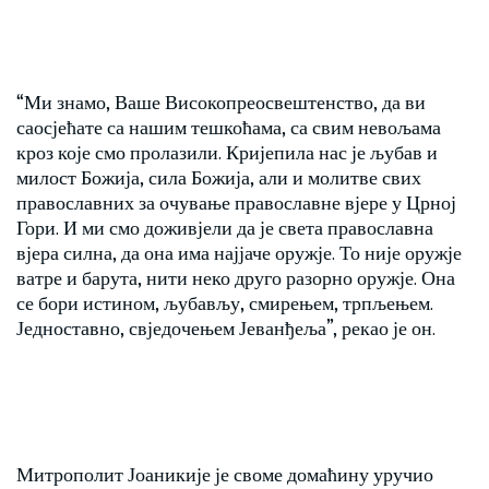
“Ми знамо, Ваше Високопреосвештенство, да ви
саосјећате са нашим тешкоћама, са свим невољама
кроз које смо пролазили. Кријепила нас је љубав и
милост Божија, сила Божија, али и молитве свих
православних за очување православне вјере у Црној
Гори. И ми смо доживјели да је света православна
вјера силна, да она има најјаче оружје. То није оружје
ватре и барута, нити неко друго разорно оружје. Она
се бори истином, љубављу, смирењем, трпљењем.
Једноставно, свједочењем Јеванђеља”, рекао је он.
Митрополит Јоаникије је своме домаћину уручио