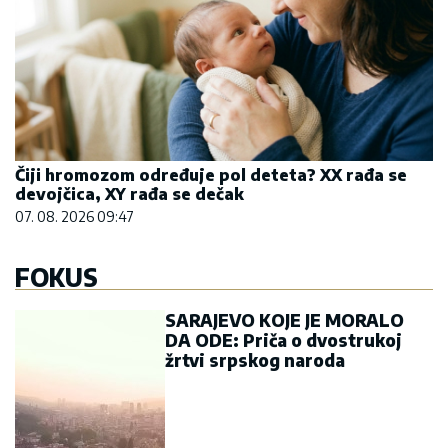
Čiji hromozom određuje pol deteta? XX rađa se
devojčica, XY rađa se dečak
07. 08. 2026 09:47
FOKUS
SARAJEVO KOJE JE MORALO
DA ODE: Priča o dvostrukoj
žrtvi srpskog naroda