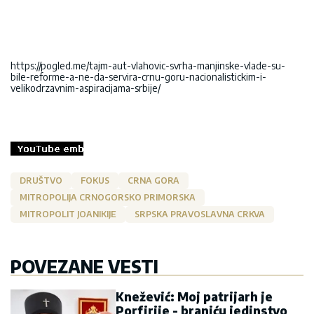
https://pogled.me/tajm-aut-vlahovic-svrha-manjinske-vlade-su-
bile-reforme-a-ne-da-servira-crnu-goru-nacionalistickim-i-
velikodrzavnim-aspiracijama-srbije/
DRUŠTVO
FOKUS
CRNA GORA
MITROPOLIJA CRNOGORSKO PRIMORSKA
MITROPOLIT JOANIKIJE
SRPSKA PRAVOSLAVNA CRKVA
POVEZANE VESTI
Knežević: Moj patrijarh je
Porfirije - braniću jedinstvo