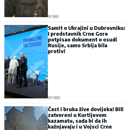
16:56
|
0
Samit o Ukrajini u Dubrovniku:
I predstavnik Crne Gore
potpisao dokument o osudi
Rusije, samo Srbija bila
protiv!
09:58
|
0
Čast i bruka žive dovijeka! Bili
zatvoreni u Kurtijevom
kazamatu, sada bi da ih
kažnjavaju i u Vojsci Crne