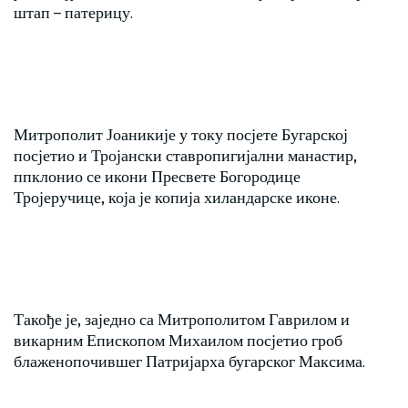
штап – патерицу.
Митрополит Јоаникије у току посјете Бугарској
посјетио и Тројански ставропигијални манастир,
ппклонио се икони Пресвете Богородице
Тројеручице, која је копија хиландарске иконе.
Такође је, заједно са Митрополитом Гаврилом и
викарним Епископом Михаилом посјетио гроб
блаженопочившег Патријарха бугарског Максима.