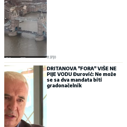
11:37
|
0
DRITANOVA "FORA" VIŠE NE
PIJE VODU Đurović: Ne može
se sa dva mandata biti
gradonačelnik