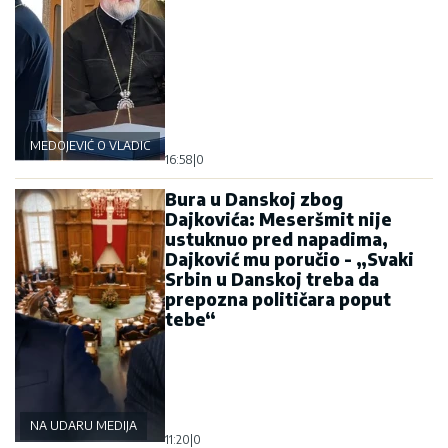
MEDOJEVIĆ O VLADICI GRIGORIJU
16:58
|
0
Bura u Danskoj zbog
Dajkovića: Meseršmit nije
ustuknuo pred napadima,
Dajković mu poručio - „Svaki
Srbin u Danskoj treba da
prepozna političara poput
tebe“
NA UDARU MEDIJA
11:20
|
0