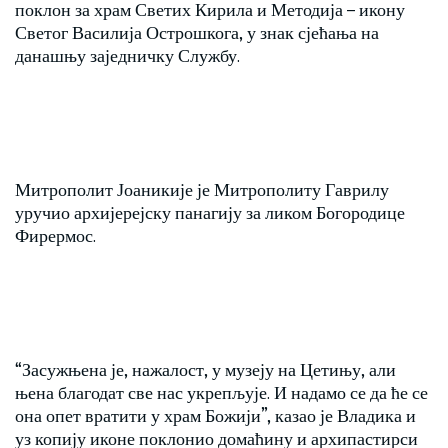
поклон за храм Светих Кирила и Методија – икону
Светог Василија Острошкога, у знак сјећања на
данашњу заједничку Службу.
Митрополит Јоаникије је Митрополиту Гаврилу
уручио архијерејску панагију за ликом Богородице
Фирермос.
“Засужњена је, нажалост, у музеју на Цетињу, али
њена благодат све нас укрепљује. И надамо се да ће се
она опет вратити у храм Божији”, казао је Владика и
уз копију иконе поклонио домаћину и архипастирси