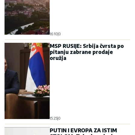
16:10
|
0
MSP RUSIJE: Srbija čvrsta po
pitanju zabrane prodaje
oružja
15:25
|
0
PUTIN I EVROPA ZA ISTIM