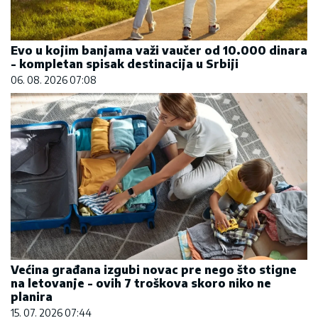
Evo u kojim banjama važi vaučer od 10.000 dinara
- kompletan spisak destinacija u Srbiji
06. 08. 2026 07:08
Većina građana izgubi novac pre nego što stigne
na letovanje - ovih 7 troškova skoro niko ne
planira
15. 07. 2026 07:44