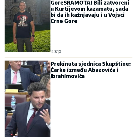
GoreSRAMOTA! Bili zatvoreni
u Kurtijevom kazamatu, sada
bi da ih kažnjavaju i u Vojsci
Crne Gore
12:37
|
0
Prekinuta sjednica Skupštine:
Čarke između Abazovića i
Ibrahimovića