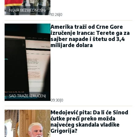
NOVA BEZBJEDNOSNA OSOVINA
10:26
|
0
Amerika traži od Crne Gore
izručenje Iranca: Terete ga za
sajber napade i štetu od 3,4
milijarde dolara
SAD TRAŽE IZRUČENJE
09:30
|
0
Medojević pita: Da li će Sinod
ćutke preći preko možda
najvećeg skandala vladike
Grigorija?