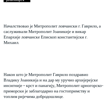
Началствовао је Митрополит ловчански г. Гаврило, а
саслуживали Митрополит Јоаникије и викар
Епархије ловчанске Епископ константијски г.
Михаил.
Након што је Митрополит Гаврило поздравио
Владику Јоаникија и на дар му уручио архијерејске
инсигније – крст и панагију, Митрополит црногорско-
приморски је заблагодарио на гостопримству и
топлим ријечима добродошлице.