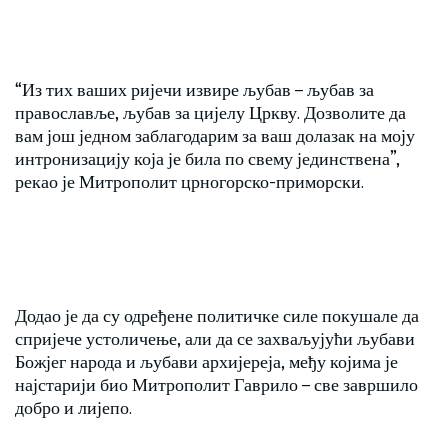
“Из тих ваших ријечи извире љубав – љубав за
православље, љубав за цијелу Цркву. Дозволите да
вам још једном заблагодарим за ваш долазак на моју
интронизацију која је била по свему јединствена”,
рекао је Митрополит црногорско-приморски.
Додао је да су одређене политичке силе покушале да
спријече устоличење, али да се захваљујући љубави
Божјег народа и љубави архијереја, међу којима је
најстарији био Митрополит Гаврило – све завршило
добро и лијепо.