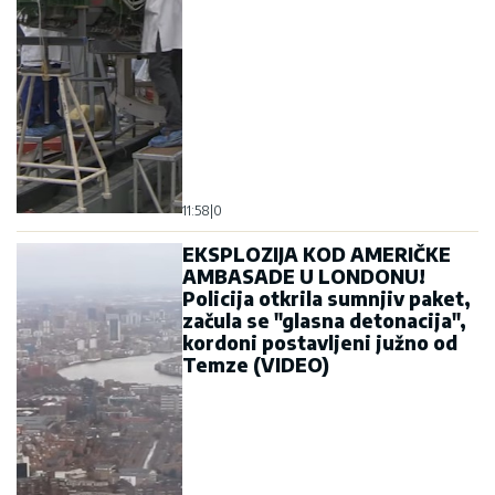
11:58
|
0
EKSPLOZIJA KOD AMERIČKE
AMBASADE U LONDONU!
Policija otkrila sumnjiv paket,
začula se "glasna detonacija",
kordoni postavljeni južno od
Temze (VIDEO)