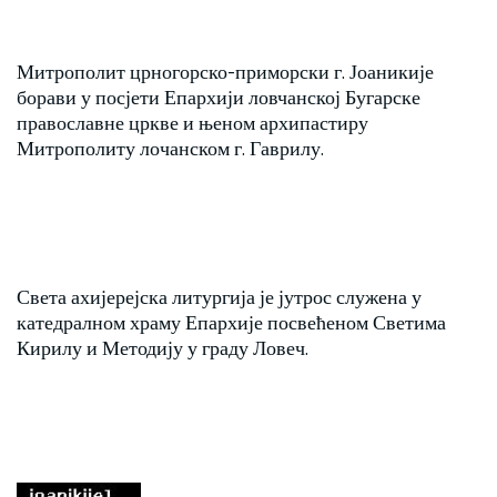
Митрополит црногорско-приморски г. Јоаникије
борави у посјети Епархији ловчанској Бугарске
православне цркве и њеном архипастиру
Митрополиту лочанском г. Гаврилу.
Света ахијерејска литургија је јутрос служена у
катедралном храму Епархије посвећеном Светима
Кирилу и Методију у граду Ловеч.