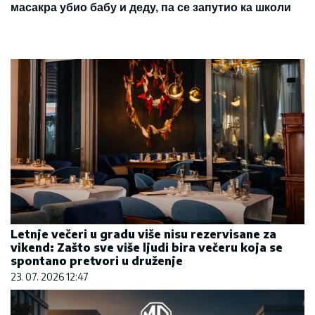
масакра убио бабу и деду, па се запутио ка школи
Letnje večeri u gradu više nisu rezervisane za
vikend: Zašto sve više ljudi bira večeru koja se
spontano pretvori u druženje
23. 07. 2026 12:47