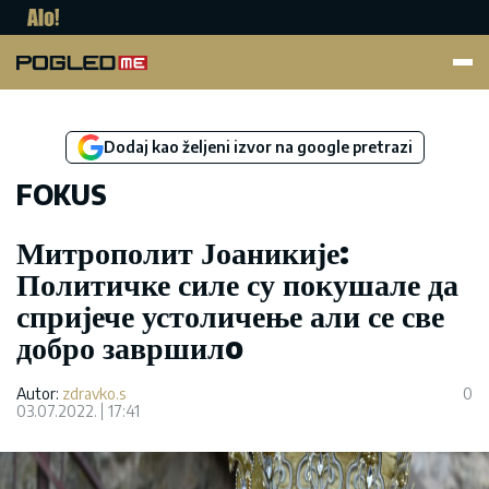
Pogled.me
Dodaj kao željeni izvor na google pretrazi
FOKUS
Митрополит Јоаникије:
Политичке силе су покушале да
спријече устоличење али се све
добро завршилo
Autor:
zdravko.s
0
03.07.2022.
17:41