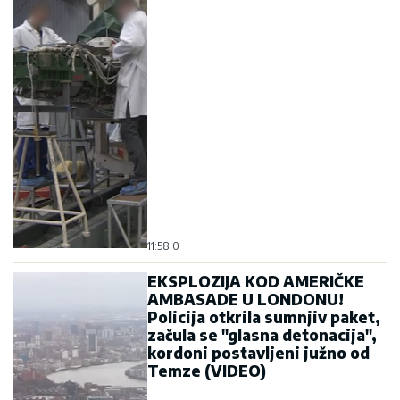
11:58
|
0
EKSPLOZIJA KOD AMERIČKE
AMBASADE U LONDONU!
Policija otkrila sumnjiv paket,
začula se "glasna detonacija",
kordoni postavljeni južno od
Temze (VIDEO)