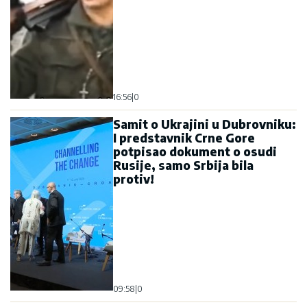
16:56
|
0
Samit o Ukrajini u Dubrovniku:
I predstavnik Crne Gore
potpisao dokument o osudi
Rusije, samo Srbija bila
protiv!
09:58
|
0