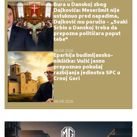
Bura u Danskoj zbog
Dajkovića: Meseršmit nije
ustuknuo pred napadima,
Dajković mu poručio - „Svaki
Srbin u Danskoj treba da
prepozna političara poput
tebe“
06.08.2026.
Eparhija budimljansko-
nikšićka: Vučić jasno
prepoznao pokušaj
razbijanja jedinstva SPC u
Crnoj Gori
06.08.2026.