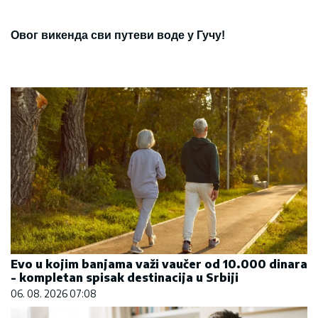
Овог викенда сви путеви воде у Гучу!
Evo u kojim banjama važi vaučer od 10.000 dinara
- kompletan spisak destinacija u Srbiji
06. 08. 2026 07:08