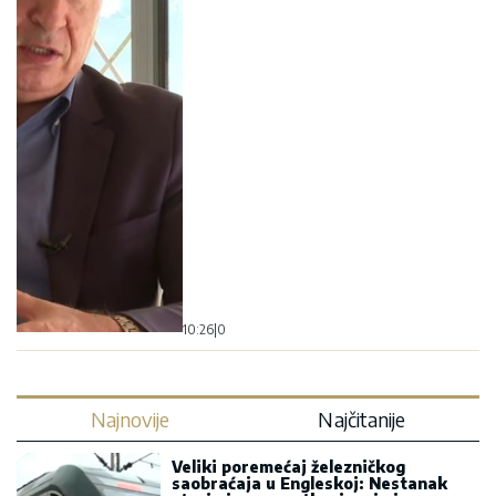
10:26
|
0
Najnovije
Najčitanije
Veliki poremećaj železničkog
saobraćaja u Engleskoj: Nestanak