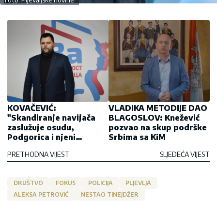
KOVAČEVIĆ:
VLADIKA METODIJE DAO
"Skandiranje navijača
BLAGOSLOV: Knežević
zaslužuje osudu,
pozvao na skup podrške
Podgorica i njeni
Srbima sa KiM
stanovnici imaju moje
PRETHODNA VIJEST
SLJEDEĆA VIJEST
lično poštovanje"
DRUŠTVO
FOKUS
POLICIJA
PLJEVLJA
ALEKSA PETROVIĆ
NESTAO TINEJDŽER