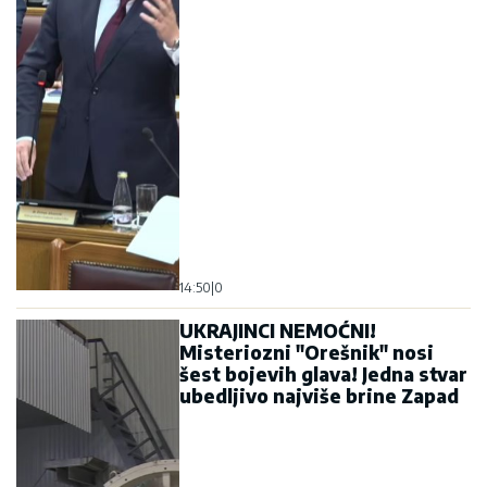
14:50
|
0
UKRAJINCI NEMOĆNI!
Misteriozni "Orešnik" nosi
šest bojevih glava! Jedna stvar
ubedljivo najviše brine Zapad