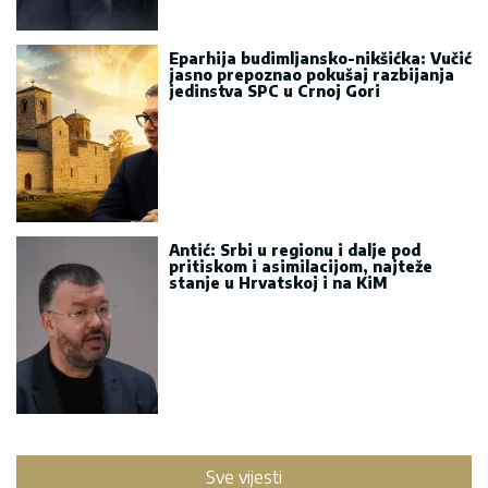
Eparhija budimljansko-nikšićka: Vučić
jasno prepoznao pokušaj razbijanja
jedinstva SPC u Crnoj Gori
Antić: Srbi u regionu i dalje pod
pritiskom i asimilacijom, najteže
stanje u Hrvatskoj i na KiM
Sve vijesti