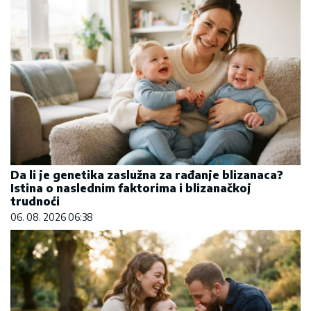
Da li je genetika zaslužna za rađanje blizanaca?
Istina o naslednim faktorima i blizanačkoj
trudnoći
06. 08. 2026 06:38