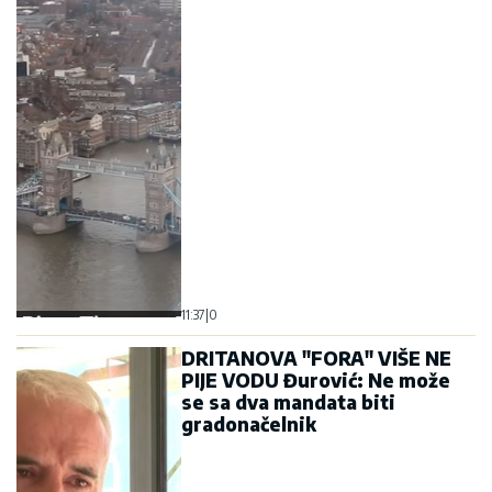
11:37
|
0
DRITANOVA "FORA" VIŠE NE
PIJE VODU Đurović: Ne može
se sa dva mandata biti
gradonačelnik