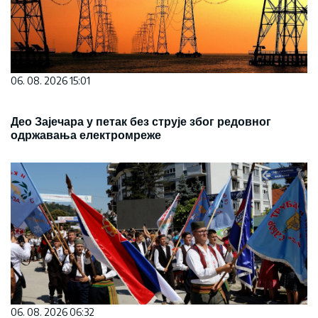
06. 08. 2026 15:01
Део Зајечара у петак без струје због редовног
одржавања електромреже
06. 08. 2026 06:32