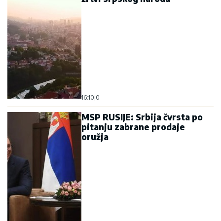
16:10
|
0
MSP RUSIJE: Srbija čvrsta po
pitanju zabrane prodaje
oružja