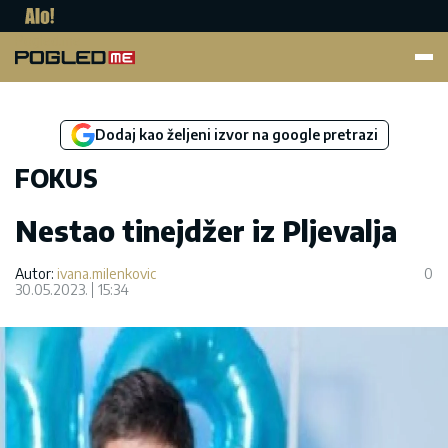
Pogled.me
Dodaj kao željeni izvor na google pretrazi
FOKUS
Nestao tinejdžer iz Pljevalja
Autor:
ivana.milenkovic
0
30.05.2023.
15:34