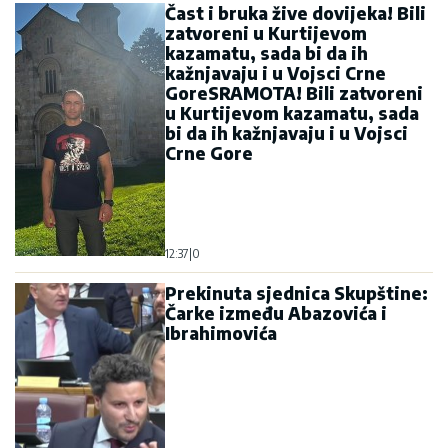
Čast i bruka žive dovijeka! Bili
zatvoreni u Kurtijevom
kazamatu, sada bi da ih
kažnjavaju i u Vojsci Crne
GoreSRAMOTA! Bili zatvoreni
u Kurtijevom kazamatu, sada
bi da ih kažnjavaju i u Vojsci
Crne Gore
12:37
|
0
Prekinuta sjednica Skupštine:
Čarke između Abazovića i
Ibrahimovića