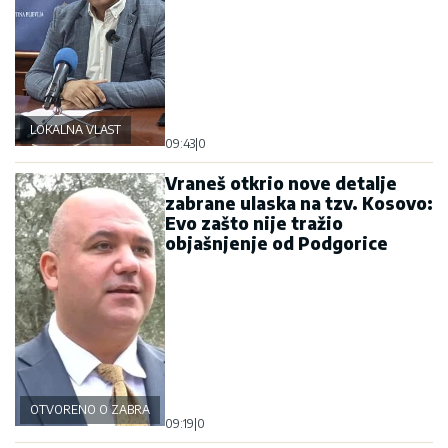
LOKALNA VLAST
09:43
|
0
Vraneš otkrio nove detalje
zabrane ulaska na tzv. Kosovo:
Evo zašto nije tražio
objašnjenje od Podgorice
OTVORENO O ZABRANI
09:19
|
0