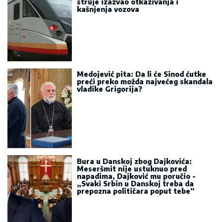
struje izazvao otkazivanja i
kašnjenja vozova
Medojević pita: Da li će Sinod ćutke
preći preko možda najvećeg skandala
vladike Grigorija?
Bura u Danskoj zbog Dajkovića:
Meseršmit nije ustuknuo pred
napadima, Dajković mu poručio -
„Svaki Srbin u Danskoj treba da
prepozna političara poput tebe“