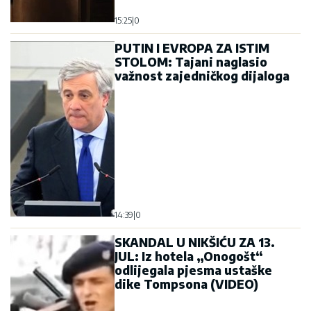
15:25
|
0
PUTIN I EVROPA ZA ISTIM
STOLOM: Tajani naglasio
važnost zajedničkog dijaloga
14:39
|
0
SKANDAL U NIKŠIĆU ZA 13.
JUL: Iz hotela „Onogošt“
odlijegala pjesma ustaške
dike Tompsona (VIDEO)