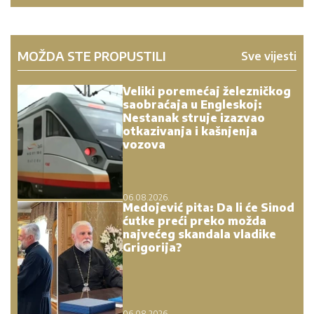
MOŽDA STE PROPUSTILI
Sve vijesti
Veliki poremećaj železničkog
saobraćaja u Engleskoj:
Nestanak struje izazvao
otkazivanja i kašnjenja
vozova
06.08.2026.
Medojević pita: Da li će Sinod
ćutke preći preko možda
najvećeg skandala vladike
Grigorija?
06.08.2026.