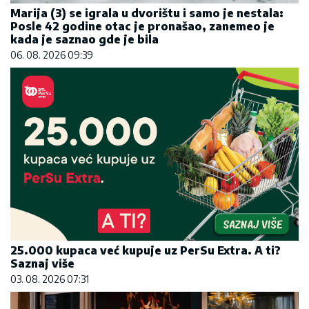
Marija (3) se igrala u dvorištu i samo je nestala:
Posle 42 godine otac je pronašao, zanemeo je
kada je saznao gde je bila
06. 08. 2026 09:39
25.000 kupaca već kupuje uz PerSu Extra. A ti?
Saznaj više
03. 08. 2026 07:31