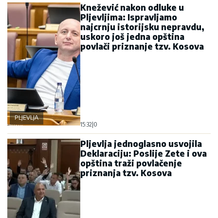
Knežević nakon odluke u
Pljevljima: Ispravljamo
najcrnju istorijsku nepravdu,
uskoro još jedna opština
povlači priznanje tzv. Kosova
PLJEVLJA
15:32
|
0
Pljevlja jednoglasno usvojila
Deklaraciju: Poslije Zete i ova
opština traži povlačenje
priznanja tzv. Kosova