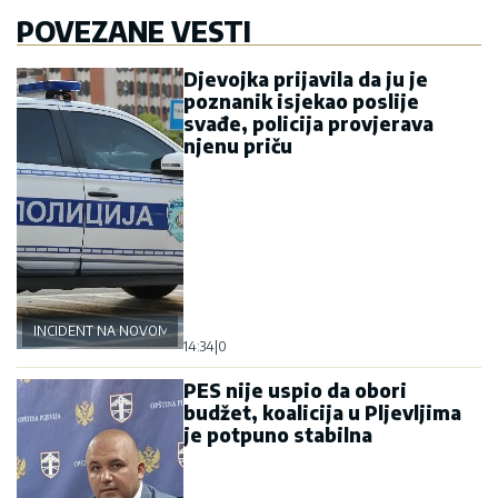
POVEZANE VESTI
Djevojka prijavila da ju je
poznanik isjekao poslije
svađe, policija provjerava
njenu priču
INCIDENT NA NOVOM BEOGRADU
14:34
|
0
PES nije uspio da obori
budžet, koalicija u Pljevljima
je potpuno stabilna