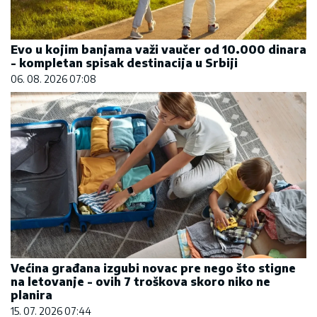
Evo u kojim banjama važi vaučer od 10.000 dinara
- kompletan spisak destinacija u Srbiji
06. 08. 2026 07:08
Većina građana izgubi novac pre nego što stigne
na letovanje - ovih 7 troškova skoro niko ne
planira
15. 07. 2026 07:44