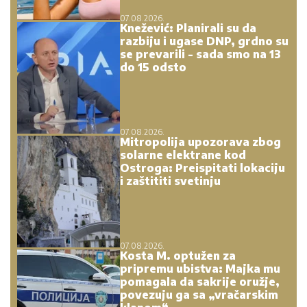
07.08.2026.
Knežević: Planirali su da
razbiju i ugase DNP, grdno su
se prevarili - sada smo na 13
do 15 odsto
07.08.2026.
Mitropolija upozorava zbog
solarne elektrane kod
Ostroga: Preispitati lokaciju
i zaštititi svetinju
07.08.2026.
Kosta M. optužen za
pripremu ubistva: Majka mu
pomagala da sakrije oružje,
povezuju ga sa „vračarskim