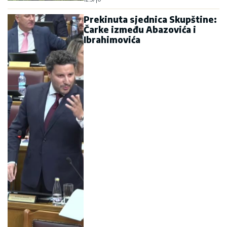
Prekinuta sjednica Skupštine:
Čarke između Abazovića i
Ibrahimovića