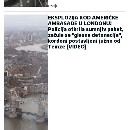
11:58
|
0
EKSPLOZIJA KOD AMERIČKE
AMBASADE U LONDONU!
Policija otkrila sumnjiv paket,
začula se "glasna detonacija",
kordoni postavljeni južno od
Temze (VIDEO)