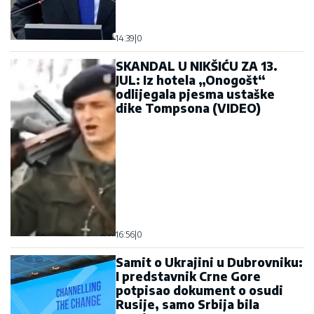
14:39
|
0
SKANDAL U NIKŠIĆU ZA 13.
JUL: Iz hotela „Onogošt“
odlijegala pjesma ustaške
dike Tompsona (VIDEO)
16:56
|
0
Samit o Ukrajini u Dubrovniku:
I predstavnik Crne Gore
potpisao dokument o osudi
Rusije, samo Srbija bila