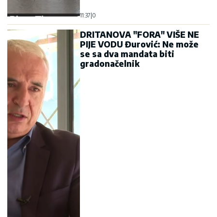
11:37
|
0
DRITANOVA "FORA" VIŠE NE
PIJE VODU Đurović: Ne može
se sa dva mandata biti
gradonačelnik