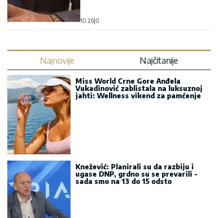
10:26
|
0
Najnovije
Najčitanije
Miss World Crne Gore Anđela
Vukadinović zablistala na luksuznoj
jahti: Wellness vikend za pamćenje
Knežević: Planirali su da razbiju i
ugase DNP, grdno su se prevarili -
sada smo na 13 do 15 odsto