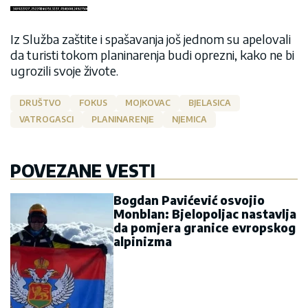
Iz Služba zaštite i spašavanja još jednom su apelovali
da turisti tokom planinarenja budi oprezni, kako ne bi
ugrozili svoje živote.
DRUŠTVO
FOKUS
MOJKOVAC
BJELASICA
VATROGASCI
PLANINARENJE
NJEMICA
POVEZANE VESTI
Bogdan Pavićević osvojio
Monblan: Bjelopoljac nastavlja
da pomjera granice evropskog
alpinizma