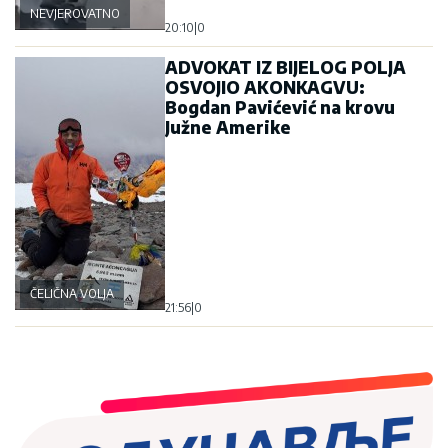
NEVJEROVATNO
20:10
|
0
ADVOKAT IZ BIJELOG POLJA
OSVOJIO AKONKAGVU:
Bogdan Pavićević na krovu
Južne Amerike
ČELIČNA VOLJA
21:56
|
0