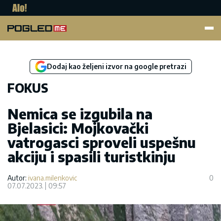
Pogled.me
Dodaj kao željeni izvor na google pretrazi
FOKUS
Nemica se izgubila na
Bjelasici: Mojkovački
vatrogasci sproveli uspešnu
akciju i spasili turistkinju
Autor:
ivana.milenkovic
0
07.07.2023.
09:57