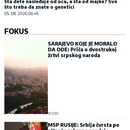
Šta dete nasleđuje od oca, a šta od majke? Sve
što treba da znate o genetici
05. 08. 2026 06:45
FOKUS
SARAJEVO KOJE JE MORALO
DA ODE: Priča o dvostrukoj
žrtvi srpskog naroda
16:10
|
0
MSP RUSIJE: Srbija čvrsta po