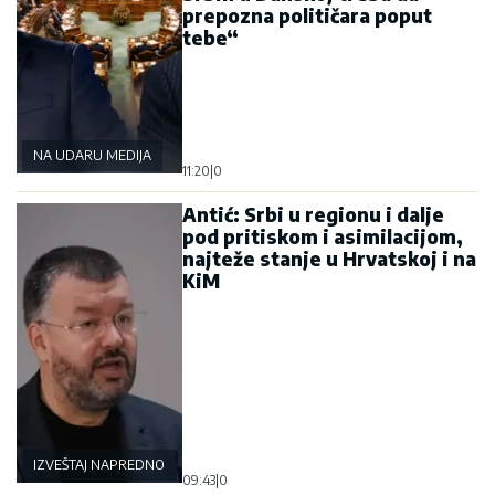
prepozna političara poput
tebe“
NA UDARU MEDIJA
11:20
|
0
Antić: Srbi u regionu i dalje
pod pritiskom i asimilacijom,
najteže stanje u Hrvatskoj i na
KiM
IZVEŠTAJ NAPREDNOG KLUBA
09:43
|
0