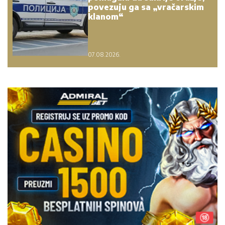
povezuju ga sa „vračarskim
klanom“
07.08.2026.