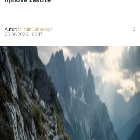
Autor:
Miladin Čabarkapa
0
09.06.2026.
09:17