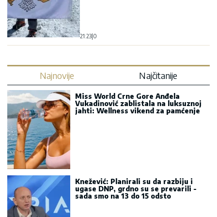
21:23
|
0
Najnovije
Najčitanije
Miss World Crne Gore Anđela
Vukadinović zablistala na luksuznoj
jahti: Wellness vikend za pamćenje
Knežević: Planirali su da razbiju i
ugase DNP, grdno su se prevarili -
sada smo na 13 do 15 odsto