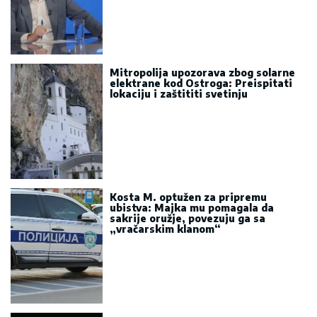
Mitropolija upozorava zbog solarne
elektrane kod Ostroga: Preispitati
lokaciju i zaštititi svetinju
Kosta M. optužen za pripremu
ubistva: Majka mu pomagala da
sakrije oružje, povezuju ga sa
„vračarskim klanom“