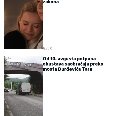
zakona
12:30
|
0
Od 10. avgusta potpuna
obustava saobraćaja preko
mosta Đurđevića Tara