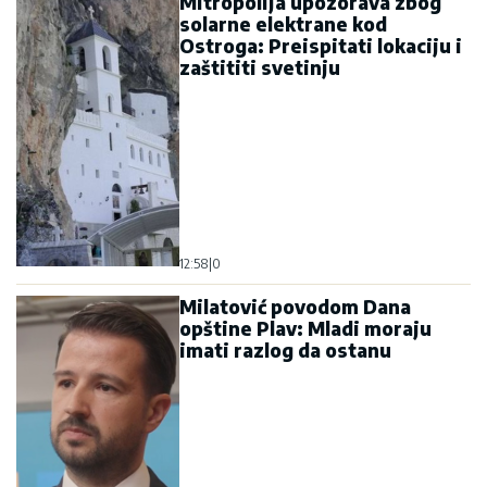
Mitropolija upozorava zbog
solarne elektrane kod
Ostroga: Preispitati lokaciju i
zaštititi svetinju
12:58
|
0
Milatović povodom Dana
opštine Plav: Mladi moraju
imati razlog da ostanu