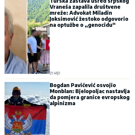
Turska zastava usred srpskog
Vraneša zapalila društvene
mreže: Advokat Miladin
Joksimović žestoko odgovorio
na optužbe o „genocidu“
21:41
|
0
Bogdan Pavićević osvojio
Monblan: Bjelopoljac nastavlja
da pomjera granice evropskog
alpinizma