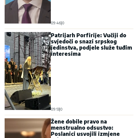
09:46
|
0
Patrijarh Porfirije: Vučiji do
svjedoči o snazi srpskog
jedinstva, podjele služe tuđim
interesima
09:13
|
0
Žene dobile pravo na
menstrualno odsustvo:
Poslanici usvojili izmjene