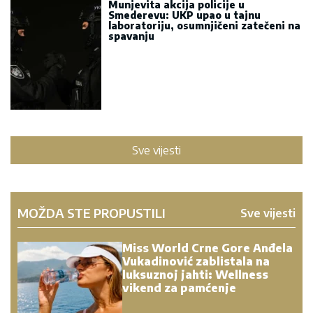
Munjevita akcija policije u
Smederevu: UKP upao u tajnu
laboratoriju, osumnjičeni zatečeni na
spavanju
Sve vijesti
MOŽDA STE PROPUSTILI
Sve vijesti
Miss World Crne Gore Anđela
Vukadinović zablistala na
luksuznoj jahti: Wellness
vikend za pamćenje