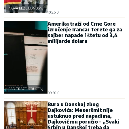
NOVA BEZBJEDNOSNA OSOVINA
10:26
|
0
Amerika traži od Crne Gore
izručenje Iranca: Terete ga za
sajber napade i štetu od 3,4
milijarde dolara
SAD TRAŽE IZRUČENJE
09:30
|
0
Bura u Danskoj zbog
Dajkovića: Meseršmit nije
ustuknuo pred napadima,
Dajković mu poručio - „Svaki
Srbin u Danskoj treba da