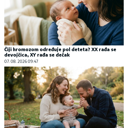
Čiji hromozom određuje pol deteta? XX rađa se
devojčica, XY rađa se dečak
07. 08. 2026 09:47