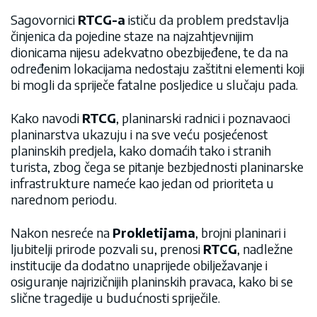
Sagovornici
RTCG-a
ističu da problem predstavlja
činjenica da pojedine staze na najzahtjevnijim
dionicama nijesu adekvatno obezbijeđene, te da na
određenim lokacijama nedostaju zaštitni elementi koji
bi mogli da spriječe fatalne posljedice u slučaju pada.
Kako navodi
RTCG
, planinarski radnici i poznavaoci
planinarstva ukazuju i na sve veću posjećenost
planinskih predjela, kako domaćih tako i stranih
turista, zbog čega se pitanje bezbjednosti planinarske
infrastrukture nameće kao jedan od prioriteta u
narednom periodu.
Nakon nesreće na
Prokletijama
, brojni planinari i
ljubitelji prirode pozvali su, prenosi
RTCG
, nadležne
institucije da dodatno unaprijede obilježavanje i
osiguranje najrizičnijih planinskih pravaca, kako bi se
slične tragedije u budućnosti spriječile.