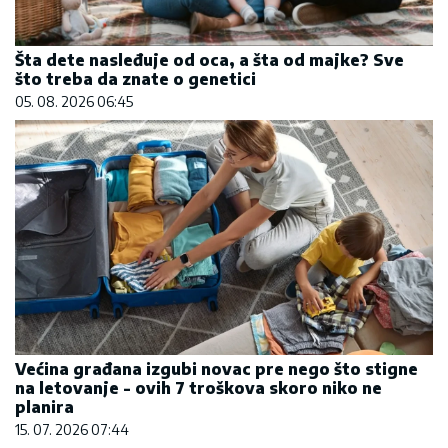
Šta dete nasleđuje od oca, a šta od majke? Sve
što treba da znate o genetici
05. 08. 2026 06:45
Većina građana izgubi novac pre nego što stigne
na letovanje - ovih 7 troškova skoro niko ne
planira
15. 07. 2026 07:44