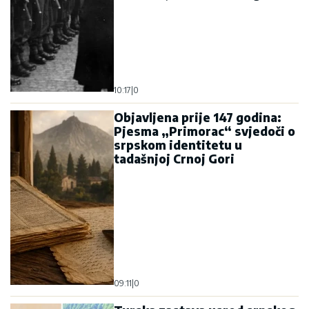
10:17
|
0
Objavljena prije 147 godina:
Pjesma „Primorac“ svjedoči o
srpskom identitetu u
tadašnjoj Crnoj Gori
09:11
|
0