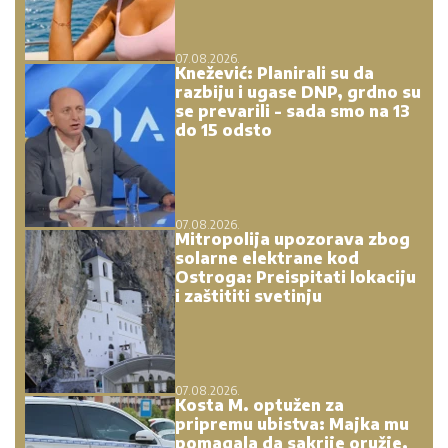
07.08.2026.
Knežević: Planirali su da
razbiju i ugase DNP, grdno su
se prevarili - sada smo na 13
do 15 odsto
07.08.2026.
Mitropolija upozorava zbog
solarne elektrane kod
Ostroga: Preispitati lokaciju
i zaštititi svetinju
07.08.2026.
Kosta M. optužen za
pripremu ubistva: Majka mu
pomagala da sakrije oružje,