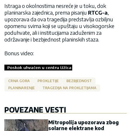
Istraga o okolnostima nesreće je u toku, dok
planinarska zajednica, prema pisanju
RTCG-a
,
upozorava da ova tragedija predstavlja ozbiljnu
opomenu svima koji se upuštaju u visokogorske
poduhvate, ali i institucijama zaduženim za
održavanje i bezbjednost planinskih staza.
Bonus video:
CRNA GORA
PROKLETIJE
BEZBJEDNOST
PLANINARENJE
TRAGEDIJA NA PROKLETIJAMA
POVEZANE VESTI
Mitropolija upozorava zbog
solarne elektrane kod