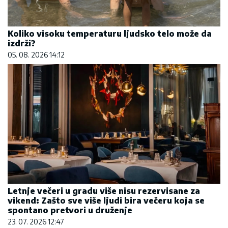
Koliko visoku temperaturu ljudsko telo može da
izdrži?
05. 08. 2026 14:12
Letnje večeri u gradu više nisu rezervisane za
vikend: Zašto sve više ljudi bira večeru koja se
spontano pretvori u druženje
23. 07. 2026 12:47