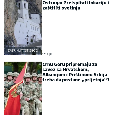
Ostroga: Preispitati lokaciju i
zaštititi svetinju
ZABRINUTOST ZBOG OSTROGA
12:58
|
0
Crnu Goru pripremaju za
savez sa Hrvatskom,
Albanijom i Prištinom: Srbija
treba da postane „prijetnja“?