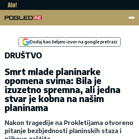
Pogled.me
Dodaj kao željeni izvor na google pretrazi
DRUŠTVO
Smrt mlade planinarke
opomena svima: Bila je
izuzetno spremna, ali jedna
stvar je kobna na našim
planinama
Nakon tragedije na Prokletijama otvoreno
pitanje bezbjednosti planinskih staza i
njihove zaštite