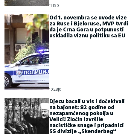
11:15
|
0
Od 1. novembra se uvode vize
za Ruse i Bjeloruse, MVP tvrdi
da je Crna Gora u potpunosti
uskladila viznu politiku sa EU
10:28
|
0
Djecu bacali u vis i dočekivali
na bajonet: 82 godine od
nezapamćenog pokolja u
Velici! Zločin izvršile
nacističke snage i pripadnici
SS divizije „Skenderbeg“