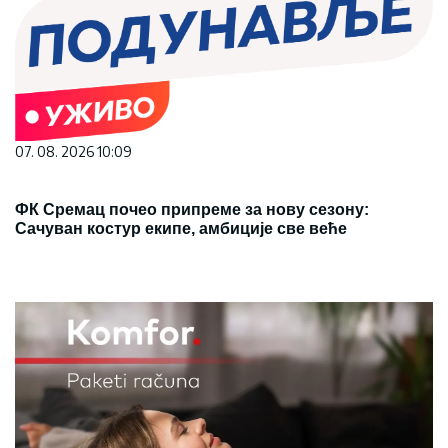
07. 08. 2026 10:09
ФК Сремац почео припреме за нову сезону:
Сачуван костур екипе, амбиције све веће