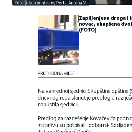
Foto: Jutjub printskrin/ Portal Antena M
Zaplijenjena droga i l
novac, uhapšena dvoj
(FOTO)
PRETHODNA VIJEST
Na vanrednoj sjednici Skupštine opštine (
dnevnog reda skinut je predlog o razrješ
napustila sjednicu.
Predlog za razrješenje Kovačevića podnio 
inicijativu su potpisali i odbornik Socija
Tatjana Knežević Perišić.