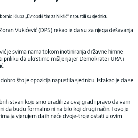
rnici Kluba „Evropski tim za Nikšić“ napustili su sjednicu.
Zoran Vukićević (DPS) rekao je da su za njega dešavanja
vić je svima nama tokom inotiniranja državne himne
i priliku da ukrstimo mišljenja jer Demokrate i URA i
ć.
 dobro što je opozicija napustila sjednicu. Istakao je da se
.
rih stvari koje smo uradili za ovaj grad i pravo da vam
ni da budu formalno ni na bilo koji drugi način. I ovo je
ima ja vjerujem da ih neće dvoje-troje ostati u ovim