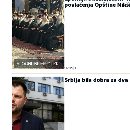
povlačenja Opštine Nikš
ALOONLINE.ME OTKRIVA
14:05
|
0
Srbija bila dobra za dva 