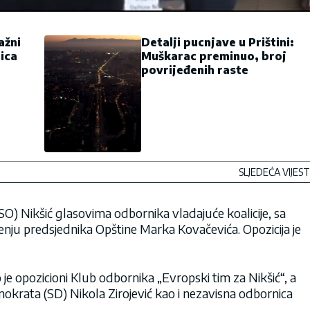
ažni
Detalji pucnjave u Prištini:
ica
Muškarac preminuo, broj
povrijeđenih raste
SLJEDEĆA VIJEST
SO) Nikšić glasovima odbornika vladajuće koalicije, sa
enju predsjednika Opštine Marka Kovačevića. Opozicija je
je opozicioni Klub odbornika „Evropski tim za Nikšić“, a
demokrata (SD) Nikola Zirojević kao i nezavisna odbornica