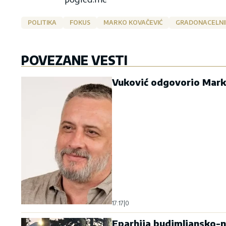
POLITIKA
FOKUS
MARKO KOVAČEVIĆ
GRADONACELNIK
POVEZANE VESTI
Vuković odgovorio Marku
17:17
|
0
Eparhija budimljansko-ni