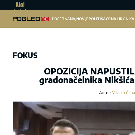
Pogled.me
POČETNA
NAJNOVIJE
POLITIKA
CRNA HRONIKA
FOKUS
OPOZICIJA NAPUSTILA
gradonačelnika Nikšića
Autor:
Miladin Čab