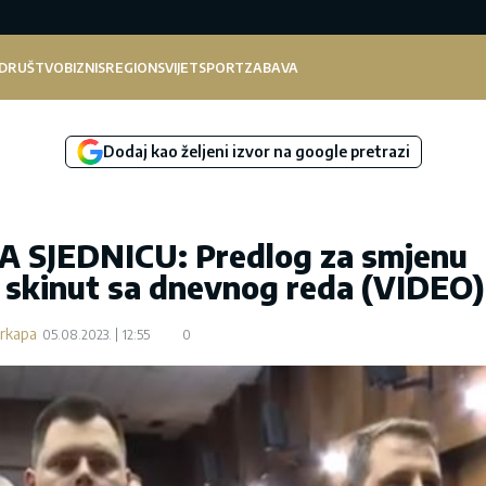
DRUŠTVO
BIZNIS
REGION
SVIJET
SPORT
ZABAVA
Dodaj kao željeni izvor na google pretrazi
 SJEDNICU: Predlog za smjenu
 skinut sa dnevnog reda (VIDEO)
arkapa
05.08.2023.
12:55
0