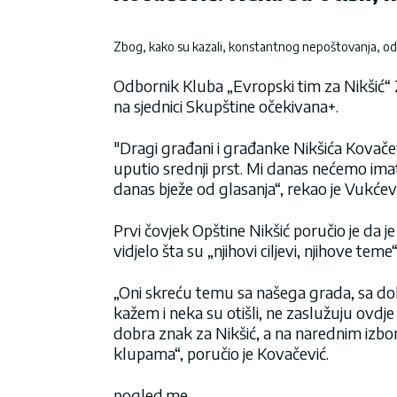
Zbog, kako su kazali, konstantnog nepoštovanja, odbo
Odbornik Kluba „Evropski tim za Nikšić“ 
na sjednici Skupštine očekivana+.
"Dragi građani i građanke Nikšića Kovače
uputio srednji prst. Mi danas nećemo imat
danas bježe od glasanja“, rekao je Vukćevi
Prvi čovjek Opštine Nikšić poručio je da je
vidjelo šta su „njihovi ciljevi, njihove teme“
„Oni skreću temu sa našega grada, sa dob
kažem i neka su otišli, ne zaslužuju ovdje 
dobra znak za Nikšić, a na narednim izbor
klupama“, poručio je Kovačević.
pogled.me