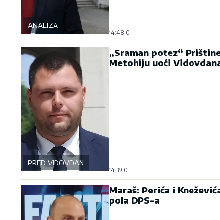
ANALIZA
14:48
|
0
„Sraman potez“ Prištine
Metohiju uoči Vidovdan
PRED VIDOVDAN
14:39
|
0
Maraš: Perića i Knežević
pola DPS-a