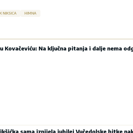
 NIKSICA
HIMNA
 Kovačeviću: Na ključna pitanja i dalje nema o
kšićka sama iznijela jubilej Vučedolske bitke na