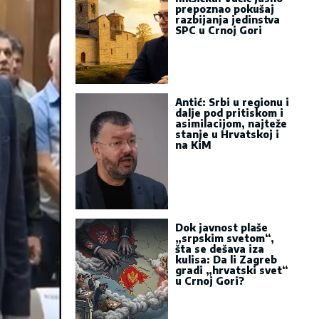
prepoznao pokušaj
razbijanja jedinstva
SPC u Crnoj Gori
Antić: Srbi u regionu i
dalje pod pritiskom i
asimilacijom, najteže
stanje u Hrvatskoj i
na KiM
Dok javnost plaše
„srpskim svetom“,
šta se dešava iza
kulisa: Da li Zagreb
gradi „hrvatski svet“
u Crnoj Gori?