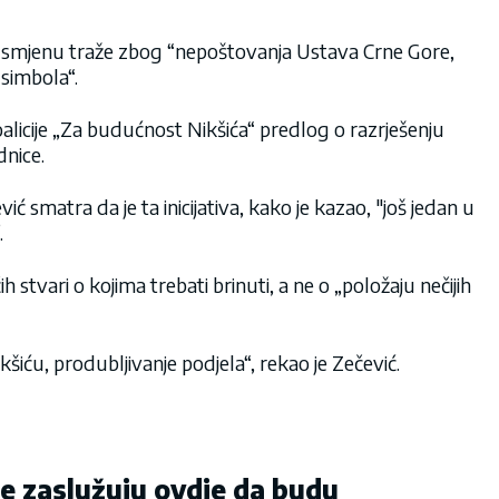
smjenu traže zbog “nepoštovanja Ustava Crne Gore,
 simbola“.
oalicije „Za budućnost Nikšića“ predlog o razrješenju
dnice.
ić smatra da je ta inicijativa, kako je kazao, "još jedan u
.
 stvari o kojima trebati brinuti, a ne o „položaju nečijih
Nikšiću, produbljivanje podjela“, rekao je Zečević.
ne zaslužuju ovdje da budu