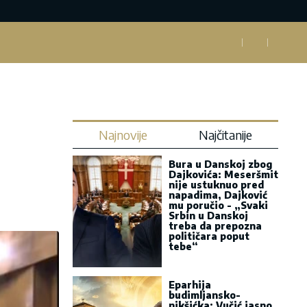
Najnovije
Najčitanije
Bura u Danskoj zbog
Dajkovića: Meseršmit
nije ustuknuo pred
napadima, Dajković
mu poručio - „Svaki
Srbin u Danskoj
treba da prepozna
političara poput
tebe“
Eparhija
budimljansko-
nikšićka: Vučić jasno