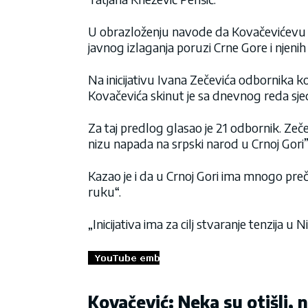
U obrazloženju navode da Kovačevićevu 
javnog izlaganja poruzi Crne Gore i njenih
Na inicijativu Ivana Zečevića odbornika k
Kovačevića skinut je sa dnevnog reda sje
Za taj predlog glasao je 21 odbornik. Zečev
nizu napada na srpski narod u Crnoj Gori”
Kazao je i da u Crnoj Gori ima mnogo prečih
ruku“.
„Inicijativa ima za cilj stvaranje tenzija u 
Kovačević: Neka su otišli, 