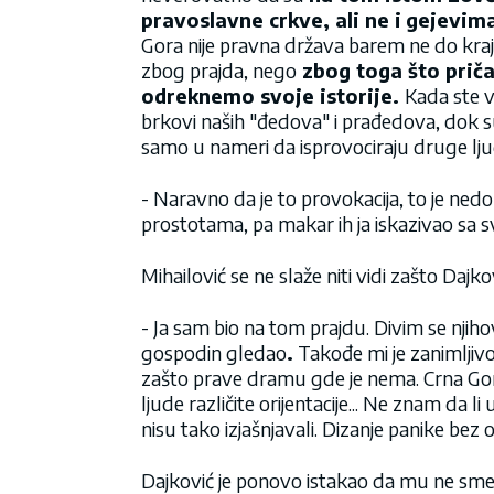
pravoslavne crkve, ali ne i
gejevima
Gora nije pravna država barem ne do kraj
zbog prajda, nego
zbog toga što priča
odreknemo svoje istorije.
Kada ste v
brkovi naših "đedova" i prađedova, dok su 
samo u nameri da isprovociraju druge ljud
- Naravno da je to provokacija, to je nedo
prostotama, pa makar ih ja iskazivao sa s
Mihailović se ne slaže niti vidi zašto Dajk
- Ja sam bio na tom prajdu. Divim se njihov
gospodin gledao
.
Takođe mi je zanimljivo 
zašto prave dramu gde je nema. Crna Gor
ljude različite orijentacije... Ne znam da 
nisu tako izjašnjavali. Dizanje panike bez
Dajković je ponovo istakao da mu ne sme