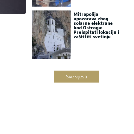
Mitropolija
upozorava zbog
solarne elektrane
kod Ostroga:
Preispitati lokaciju i
zaštititi svetinju
Sve vijesti