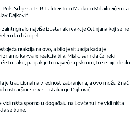
ije Puls Srbije sa LGBT aktivistom Markom Mihailovićem, a
slav Dajković.
aintrigiralo najviše izostanak reakcije Cetinjana koji se ne
 želeo da drži opelo.
tojeća reakcija na ovo, a bilo je situacija kada je
vi znamo kakva je reakcija bila. Mislio sam da će neki
ože to tako, pa ipak je tu najveći srpski um, to se nije desilo
 da je tradicionalna vrednost zabranjena, a ovo može. Znači
du isti aršini za sve! - istakao je Dajković.
 vidi ništa sporno u događaju na Lovćenu i ne vidi ništa
 da se bune.