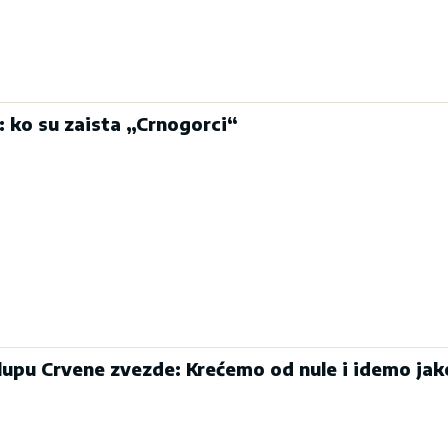
: ko su zaista „Crnogorci“
klupu Crvene zvezde: Krećemo od nule i idemo jak