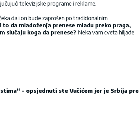
jučujući televizijske programe i reklame.
čeka da i on bude zaprošen po tradicionalnim
ji to da mladoženja prenese mladu preko praga,
em slučaju koga da prenese?
Neka vam cveta hiljade
stima“ - opsjednuti ste Vučićem jer je Srbija pre