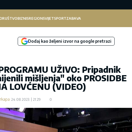
DRUŠTVO
BIZNIS
REGION
SVIJET
SPORT
ZABAVA
Dodaj kao željeni izvor na google pretrazi
PROGRAMU UŽIVO: Pripadnik
ijenili mišljenja" oko PROSIDBE
NA LOVĆENU (VIDEO)
arkapa
24.08.2023.
21:29
0