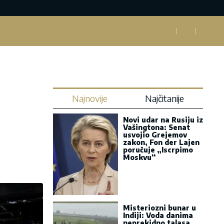
Najnovije
Najčitanije
Novi udar na Rusiju iz
Vašingtona: Senat
usvojio Grejemov
zakon, Fon der Lajen
poručuje „Iscrpimo
Moskvu“
Misteriozni bunar u
Indiji: Voda danima
neprekidno talasa,