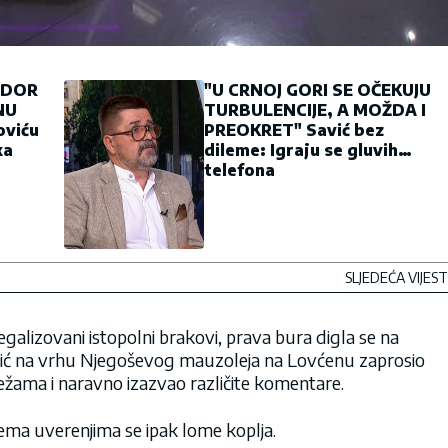
ADOR
"U CRNOJ GORI SE OČEKUJU
NU
TURBULENCIJE, A MOŽDA I
oviću
PREOKRET" Savić bez
ka
dileme: Igraju se gluvih
telefona
SLJEDEĆA VIJEST
egalizovani istopolni brakovi, prava bura digla se na
ić na vrhu Njegoševog mauzoleja na Lovćenu zaprosio
žama i naravno izazvao različite komentare.
ma uverenjima se ipak lome koplja.