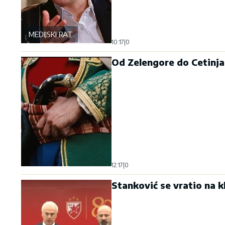
MEDIJSKI RAT
10:17
|
0
Od Zelengore do Cetinja
12:17
|
0
Stanković se vratio na 