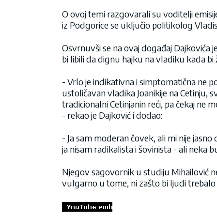
O ovoj temi razgovarali su voditelji emis
iz Podgorice se uključio politikolog Vladi
Osvrnuvši se na ovaj događaj Dajkovića je z
bi libili da dignu hajku na vladiku kada bi
- Vrlo je indikativna i simptomatična ne pos
ustoličavan vladika Joanikije na Cetinju, s
tradicionalni Cetinjanin reći, pa čekaj ne m
- rekao je Dajković i dodao:
- Ja sam moderan čovek, ali mi nije jasno
ja nisam radikalista i šovinista - ali neka bu
Njegov sagovornik u studiju Mihailović ne
vulgarno u tome, ni zašto bi ljudi trebalo