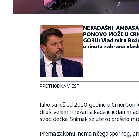
NEKADAŠNJI AMBAS
PONOVO MOŽE U CR
GORU: Vladimiru Bož
ukinuta zabrana ulas
PRETHODNA VIJEST
Iako su još od 2020. godine u Crnoj Gori l
društvenim mrežama kada je jedan mlad
svog dečka. Snimak se ubrzo proširio mre
Prema zakonu, nema ničega spornog, pre