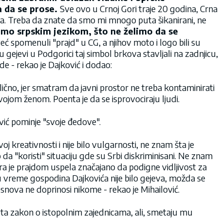
 da se prose.
Sve ovo u Crnoj Gori traje 20 godina, Crna
a. Treba da znate da smo mi mnogo puta šikanirani, ne
mo srpskim jezikom, što ne želimo da se
eć spomenuli "prajd" u CG, a njihov moto i logo bili su
gejevi u Podgorici taj simbol brkova stavljali na zadnjicu,
e - rekao je Dajković i dodao:
lično, jer smatram da javni prostor ne treba kontaminirati
vojom ženom. Poenta je da se isprovociraju ljudi.
ović pominje "svoje đedove".
oj kreativnosti i nije bilo vulgarnosti, ne znam šta je
da "koristi" situaciju gde su Srbi diskriminisani. Ne znam
a je prajdom uspela značajano da podigne vidljivost za
li u vreme gospodina Dajkovića nije bilo gejeva, možda se
 osnova ne doprinosi nikome - rekao je Mihailović.
ta zakon o istopolnim zajednicama, ali, smetaju mu