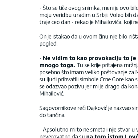
- Što se tiče ovog snimka, meni je ovo bi
moju veridbu uradim u Srbiji. Voleo bih da 
traje ceo dan - rekao je Mihailovića, koji
On je istakao da u ovom činu nije bilo ni
pogled.
-
Ne vidim to kao provokaciju to je 
mnogo toga.
Tu se krije pritajena mržnja
posebno što imam veliko poštovanje za N
su ljudi prihvatili simbole Crne Gore kao sv
se odazvao pozivu jer mi je drago da ko
Mihailović.
Sagovornikove reči Dajković je nazvao simp
do tančina.
- Apsolutno mi to ne smeta i nije stvar u
neverovatno da su
na tom istom Lovće