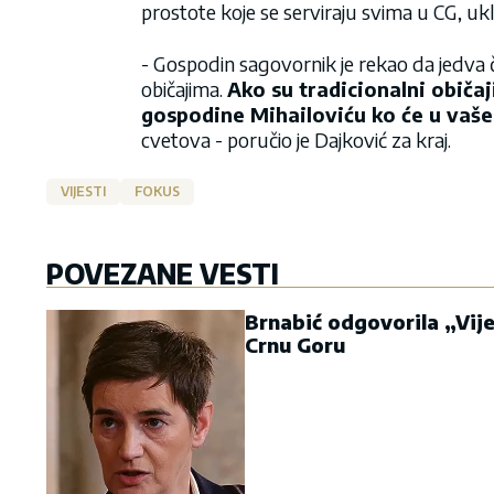
prostote koje se serviraju svima u CG, ukl
- Gospodin sagovornik je rekao da jedva 
običajima.
Ako su tradicionalni običa
gospodine Mihailoviću ko će u vaš
cvetova - poručio je Dajković za kraj.
VIJESTI
FOKUS
POVEZANE VESTI
Brnabić odgovorila „Vije
Crnu Goru