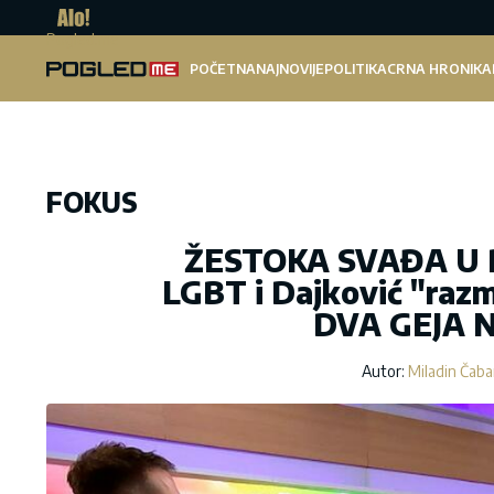
Pogled.me
POČETNA
NAJNOVIJE
POLITIKA
CRNA HRONIKA
FOKUS
ŽESTOKA SVAĐA U 
LGBT i Dajković "razm
DVA GEJA 
Autor:
Miladin Čab