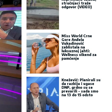
stručnjaci traže
odgovor (VIDEO)
Miss World Crne
Gore Anđela
Vukadinović
zablistala na
luksuznoj jahti:
Wellness vikend za
pamćenje
Knežević: Planirali su
da razbiju i ugase
DNP, grdno su se
prevarili - sada smo
na 13 do 15 odsto