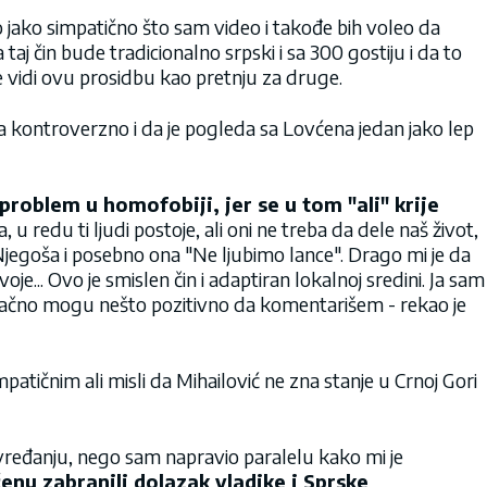
lo jako simpatično što sam video i takođe bih voleo da
taj čin bude tradicionalno srpski i sa 300 gostiju i da to
 ne vidi ovu prosidbu kao pretnju za druge.
šta kontroverzno i da je pogleda sa Lovćena jedan jako lep
problem u homofobiji, jer se u tom "ali" krije
, u redu ti ljudi postoje, ali oni ne treba da dele naš život,
jegoša i posebno ona "Ne ljubimo lance". Drago mi je da
oje... Ovo je smislen čin i adaptiran lokalnoj sredini. Ja sam
načno mogu nešto pozitivno da komentarišem - rekao je
atičnim ali misli da Mihailović ne zna stanje u Crnoj Gori
 vređanju, nego sam napravio paralelu kako mi je
nu zabranili dolazak vladike i Sprske