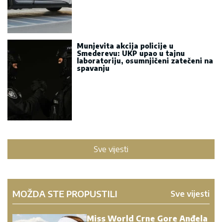
Munjevita akcija policije u
Smederevu: UKP upao u tajnu
laboratoriju, osumnjičeni zatečeni na
spavanju
Sve vijesti
MOŽDA STE PROPUSTILI
Sve vijesti
Miss World Crne Gore Anđela