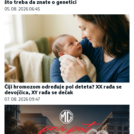
što treba da znate o genetici
05. 08. 2026 06:45
Čiji hromozom određuje pol deteta? XX rađa se
devojčica, XY rađa se dečak
07. 08. 2026 09:47