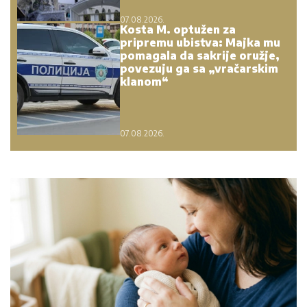
07.08.2026.
Kosta M. optužen za
pripremu ubistva: Majka mu
pomagala da sakrije oružje,
povezuju ga sa „vračarskim
klanom“
07.08.2026.