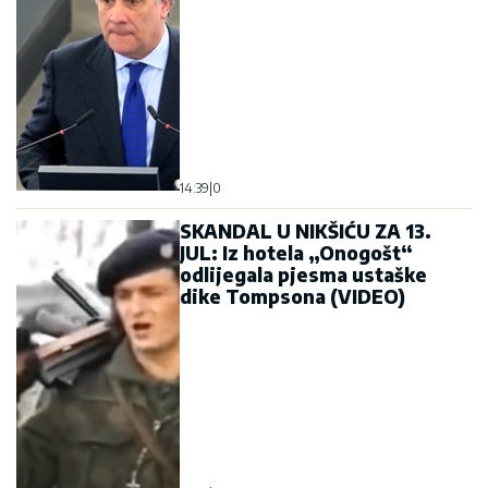
14:39
|
0
SKANDAL U NIKŠIĆU ZA 13.
JUL: Iz hotela „Onogošt“
odlijegala pjesma ustaške
dike Tompsona (VIDEO)