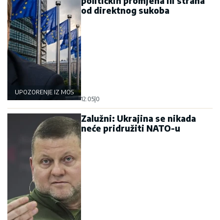
političkih promjena ili straha
od direktnog sukoba
UPOZORENJE IZ MOSKVE
12:05
|
0
Zalužni: Ukrajina se nikada
neće pridružiti NATO-u