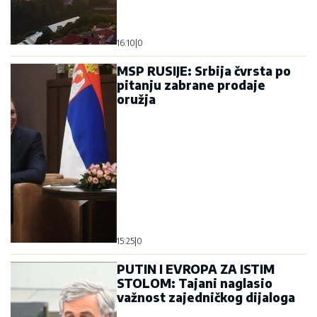
16:10
|
0
MSP RUSIJE: Srbija čvrsta po
pitanju zabrane prodaje
oružja
15:25
|
0
PUTIN I EVROPA ZA ISTIM
STOLOM: Tajani naglasio
važnost zajedničkog dijaloga