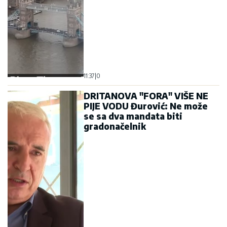
11:37
|
0
DRITANOVA "FORA" VIŠE NE
PIJE VODU Đurović: Ne može
se sa dva mandata biti
gradonačelnik