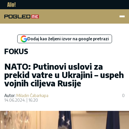
Pogled.me
Dodaj kao željeni izvor na google pretrazi
FOKUS
NATO: Putinovi uslovi za
prekid vatre u Ukrajini – uspeh
vojnih ciljeva Rusije
Autor:
Miladin Čabarkapa
0
14.06.2024.
16:20