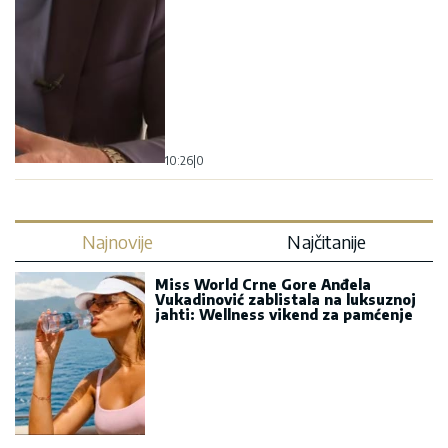
10:26
|
0
Najnovije
Najčitanije
Miss World Crne Gore Anđela
Vukadinović zablistala na luksuznoj
jahti: Wellness vikend za pamćenje