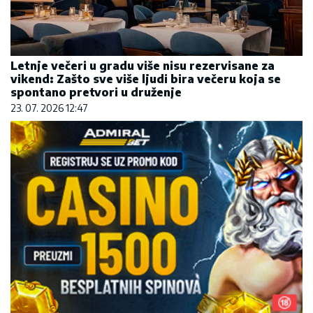
Letnje večeri u gradu više nisu rezervisane za
vikend: Zašto sve više ljudi bira večeru koja se
spontano pretvori u druženje
23. 07. 2026 12:47