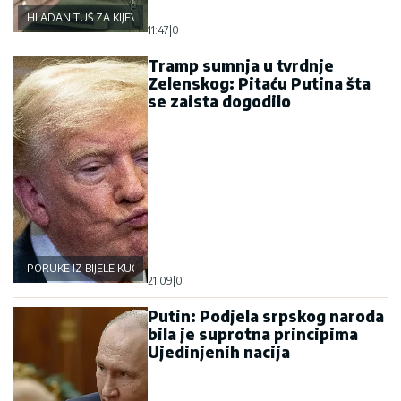
HLADAN TUŠ ZA KIJEV
11:47
|
0
Tramp sumnja u tvrdnje
Zelenskog: Pitaću Putina šta
se zaista dogodilo
PORUKE IZ BIJELE KUĆE
21:09
|
0
Putin: Podjela srpskog naroda
bila je suprotna principima
Ujedinjenih nacija