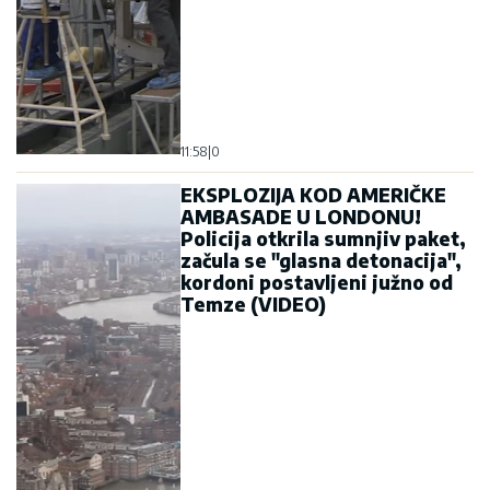
11:58
|
0
EKSPLOZIJA KOD AMERIČKE
AMBASADE U LONDONU!
Policija otkrila sumnjiv paket,
začula se "glasna detonacija",
kordoni postavljeni južno od
Temze (VIDEO)