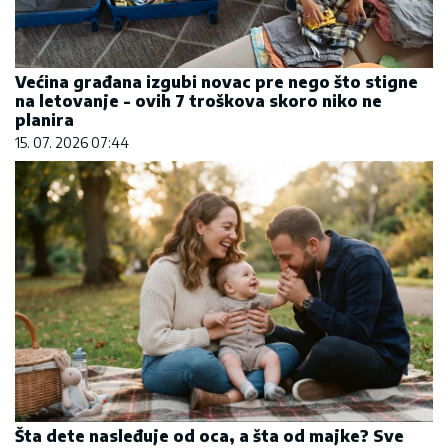
Većina građana izgubi novac pre nego što stigne
na letovanje - ovih 7 troškova skoro niko ne
planira
15. 07. 2026 07:44
Šta dete nasleđuje od oca, a šta od majke? Sve