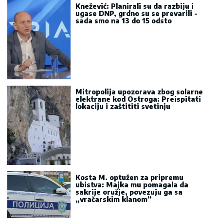
Knežević: Planirali su da razbiju i
ugase DNP, grdno su se prevarili -
sada smo na 13 do 15 odsto
Mitropolija upozorava zbog solarne
elektrane kod Ostroga: Preispitati
lokaciju i zaštititi svetinju
Kosta M. optužen za pripremu
ubistva: Majka mu pomagala da
sakrije oružje, povezuju ga sa
„vračarskim klanom“