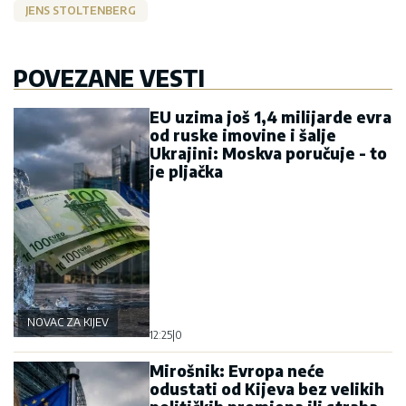
JENS STOLTENBERG
POVEZANE VESTI
EU uzima još 1,4 milijarde evra
od ruske imovine i šalje
Ukrajini: Moskva poručuje - to
je pljačka
NOVAC ZA KIJEV
12:25
|
0
Mirošnik: Evropa neće
odustati od Kijeva bez velikih