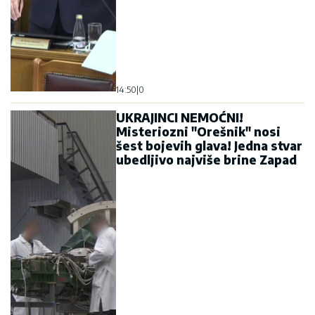
14:50
|
0
UKRAJINCI NEMOĆNI!
Misteriozni "Orešnik" nosi
šest bojevih glava! Jedna stvar
ubedljivo najviše brine Zapad