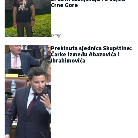
Crne Gore
12:37
|
0
Prekinuta sjednica Skupštine:
Čarke između Abazovića i
Ibrahimovića