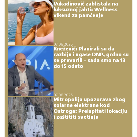
Vukadinović zablistala na
luksuznoj jahti: Wellness
vikend za pamćenje
07.08.2026.
Knežević: Planirali su da
razbiju i ugase DNP, grdno su
se prevarili - sada smo na 13
do 15 odsto
07.08.2026.
Mitropolija upozorava zbog
solarne elektrane kod
Ostroga: Preispitati lokaciju
i zaštititi svetinju