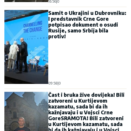
16:56
|
0
Samit o Ukrajini u Dubrovniku:
I predstavnik Crne Gore
potpisao dokument o osudi
Rusije, samo Srbija bila
protiv!
09:58
|
0
Čast i bruka žive dovijeka! Bili
zatvoreni u Kurtijevom
kazamatu, sada bi da ih
kažnjavaju i u Vojsci Crne
GoreSRAMOTA! Bili zatvoreni
u Kurtijevom kazamatu, sada
bi da ih kažnjavaju i u Vojsci