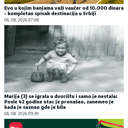
Evo u kojim banjama važi vaučer od 10.000 dinara
- kompletan spisak destinacija u Srbiji
06. 08. 2026 07:08
Marija (3) se igrala u dvorištu i samo je nestala:
Posle 42 godine otac je pronašao, zanemeo je
kada je saznao gde je bila
06. 08. 2026 09:39