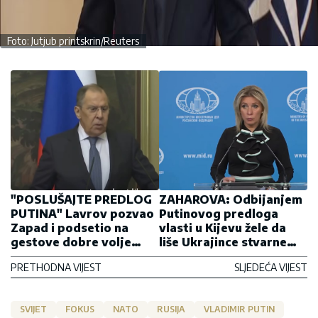
Foto: Jutjub printskrin/Reuters
"POSLUŠAJTE PREDLOG
ZAHAROVA: Odbijanjem
PUTINA" Lavrov pozvao
Putinovog predloga
Zapad i podsetio na
vlasti u Kijevu žele da
gestove dobre volje
liše Ukrajince stvarne
koje je ponudila Rusija
šanse za mir
PRETHODNA VIJEST
SLJEDEĆA VIJEST
SVIJET
FOKUS
NATO
RUSIJA
VLADIMIR PUTIN