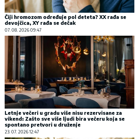
Čiji hromozom određuje pol deteta? XX rađa se
devojčica, XY rađa se dečak
07. 08. 2026 09:47
Letnje večeri u gradu više nisu rezervisane za
vikend: Zašto sve više ljudi bira večeru koja se
spontano pretvori u druženje
23. 07. 2026 12:47