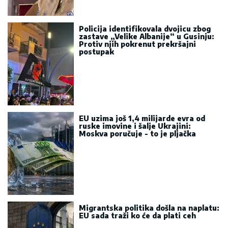
Policija identifikovala dvojicu zbog
zastave „Velike Albanije“ u Gusinju:
Protiv njih pokrenut prekršajni
postupak
EU uzima još 1,4 milijarde evra od
ruske imovine i šalje Ukrajini:
Moskva poručuje - to je pljačka
Migrantska politika došla na naplatu:
EU sada traži ko će da plati ceh