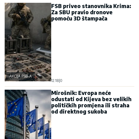
FSB priveo stanovnika Krima:
Za SBU pravio dronove
pomoću 3D štampača
AKCIJA FSB-A
12:18
|
0
Mirošnik: Evropa neće
odustati od Kijeva bez velikih
političkih promjena ili straha
od direktnog sukoba