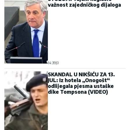
važnost zajedničkog dijaloga
14:39
|
0
SKANDAL U NIKŠIĆU ZA 13.
JUL: Iz hotela „Onogošt“
odlijegala pjesma ustaške
dike Tompsona (VIDEO)