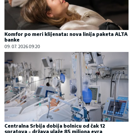
Komfor po meri klijenata: nova linija paketa ALTA
banke
09. 07. 2026 09:20
Centralna Srbija dobija bolnicu od čak 12
spratova - država ulaže 85 miliona evra