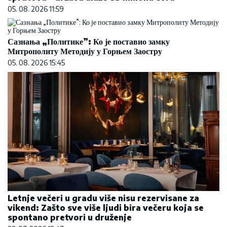
05. 08. 2026 11:59
Сазнања „Политике”: Ко је поставио замку
Митрополиту Методију у Горњем Заостру
05. 08. 2026 15:45
Letnje večeri u gradu više nisu rezervisane za
vikend: Zašto sve više ljudi bira večeru koja se
spontano pretvori u druženje