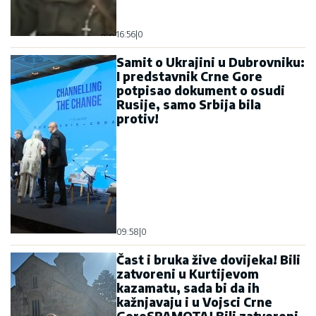
16:56
|
0
Samit o Ukrajini u Dubrovniku:
I predstavnik Crne Gore
potpisao dokument o osudi
Rusije, samo Srbija bila
protiv!
09:58
|
0
Čast i bruka žive dovijeka! Bili
zatvoreni u Kurtijevom
kazamatu, sada bi da ih
kažnjavaju i u Vojsci Crne