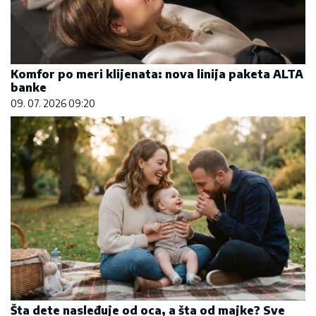
Komfor po meri klijenata: nova linija paketa ALTA
banke
09. 07. 2026 09:20
Šta dete nasleđuje od oca, a šta od majke? Sve