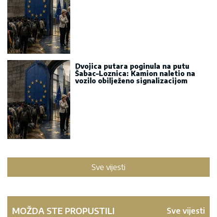
Dvojica putara poginula na putu
Šabac–Loznica: Kamion naletio na
vozilo obilježeno signalizacijom
Sve vijesti
MOŽDA STE PROPUSTILI
Sve vijesti