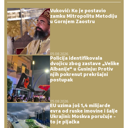
Vuković: Ko je postavio
zamku Mitropolitu Metodiju
u Gornjem Zaostru
05.08.2026.
Policija identifikovala
dvojicu zbog zastave „Velike
Albanije“ u Gusinju: Protiv
njih pokrenut prekršajni
postupak
05.08.2026.
EU uzima još 1,4 milijarde
evra od ruske imovine i šalje
Ukrajini: Moskva poručuje -
to je pljačka