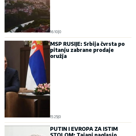
16:10
|
0
MSP RUSIJE: Srbija čvrsta po
pitanju zabrane prodaje
oružja
15:25
|
0
PUTIN I EVROPA ZA ISTIM
STOLOM: Tajani naglasio