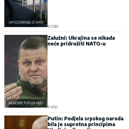
UPOZORENJE IZ MOSKVE
12:05
|
0
Zalužni: Ukrajina se nikada
neće pridružiti NATO-u
HLADAN TUŠ ZA KIJEV
11:47
|
0
Putin: Podjela srpskog naroda
bila je suprotna principima