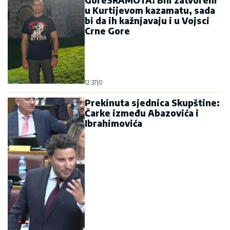
GoreSRAMOTA! Bili zatvoreni
u Kurtijevom kazamatu, sada
bi da ih kažnjavaju i u Vojsci
Crne Gore
12:37
|
0
Prekinuta sjednica Skupštine:
Čarke između Abazovića i
Ibrahimovića