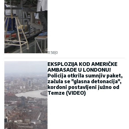
11:58
|
0
EKSPLOZIJA KOD AMERIČKE
AMBASADE U LONDONU!
Policija otkrila sumnjiv paket,
začula se "glasna detonacija",
kordoni postavljeni južno od
Temze (VIDEO)