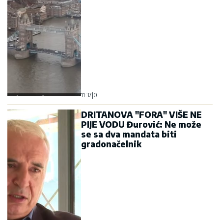
11:37
|
0
DRITANOVA "FORA" VIŠE NE
PIJE VODU Đurović: Ne može
se sa dva mandata biti
gradonačelnik