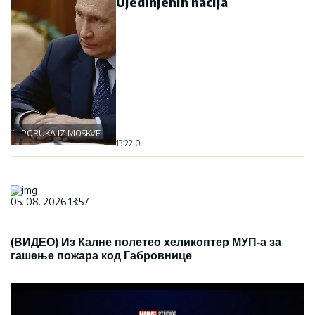
Ujedinjenih nacija
PORUKA IZ MOSKVE
13:22
|
0
05. 08. 2026 13:57
(ВИДЕО) Из Калне полетео хеликоптер МУП-а за
гашење пожара код Габровнице