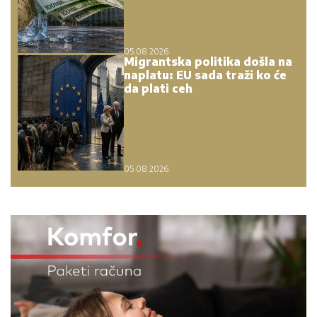
05.08.2026.
Migrantska politika došla na
naplatu: EU sada traži ko će
da plati ceh
05.08.2026.