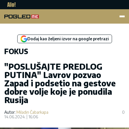
Pogled.me
Dodaj kao željeni izvor na google pretrazi
FOKUS
"POSLUŠAJTE PREDLOG
PUTINA" Lavrov pozvao
Zapad i podsetio na gestove
dobre volje koje je ponudila
Rusija
Autor:
Miladin Čabarkapa
0
14.06.2024.
16:06