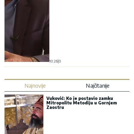
10:26
|
0
Najnovije
Najčitanije
Vuković: Ko je postavio zamku
Mitropolitu Metodiju u Gornjem
Zaostru