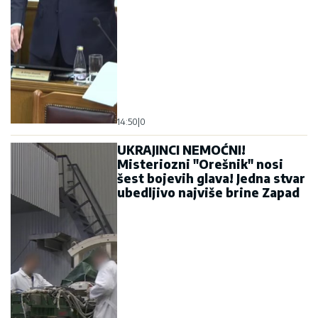
14:50
|
0
UKRAJINCI NEMOĆNI!
Misteriozni "Orešnik" nosi
šest bojevih glava! Jedna stvar
ubedljivo najviše brine Zapad