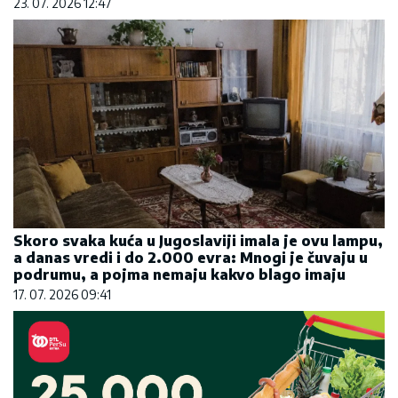
23. 07. 2026 12:47
Skoro svaka kuća u Jugoslaviji imala je ovu lampu,
a danas vredi i do 2.000 evra: Mnogi je čuvaju u
podrumu, a pojma nemaju kakvo blago imaju
17. 07. 2026 09:41