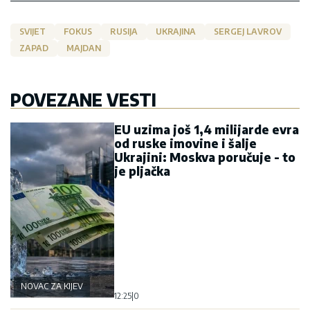
SVIJET
FOKUS
RUSIJA
UKRAJINA
SERGEJ LAVROV
ZAPAD
MAJDAN
POVEZANE VESTI
EU uzima još 1,4 milijarde evra
od ruske imovine i šalje
Ukrajini: Moskva poručuje - to
je pljačka
NOVAC ZA KIJEV
12:25
|
0