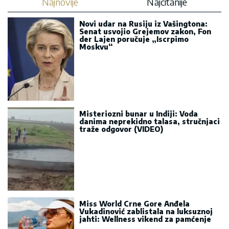
Najnovije
Najčitanije
Novi udar na Rusiju iz Vašingtona:
Senat usvojio Grejemov zakon, Fon
der Lajen poručuje „Iscrpimo
Moskvu“
Misteriozni bunar u Indiji: Voda
danima neprekidno talasa, stručnjaci
traže odgovor (VIDEO)
Miss World Crne Gore Anđela
Vukadinović zablistala na luksuznoj
jahti: Wellness vikend za pamćenje