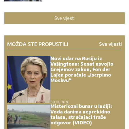
Sve vijesti
MOŽDA STE PROPUSTILI
Sve vijesti
Novi udar na Rusiju iz
Vašingtona: Senat usvojio
Grejemov zakon, Fon der
Lajen poručuje „Iscrpimo
Moskvu“
08.08.2026.
Misteriozni bunar u Indiji:
Voda danima neprekidno
talasa, stručnjaci traže
odgovor (VIDEO)