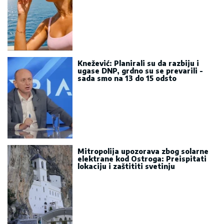
Knežević: Planirali su da razbiju i
ugase DNP, grdno su se prevarili -
sada smo na 13 do 15 odsto
Mitropolija upozorava zbog solarne
elektrane kod Ostroga: Preispitati
lokaciju i zaštititi svetinju