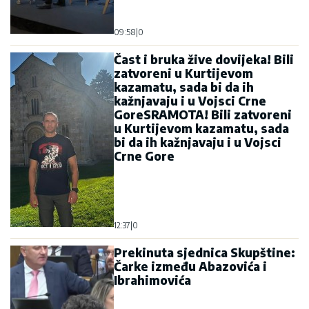
09:58
|
0
Čast i bruka žive dovijeka! Bili
zatvoreni u Kurtijevom
kazamatu, sada bi da ih
kažnjavaju i u Vojsci Crne
GoreSRAMOTA! Bili zatvoreni
u Kurtijevom kazamatu, sada
bi da ih kažnjavaju i u Vojsci
Crne Gore
12:37
|
0
Prekinuta sjednica Skupštine:
Čarke između Abazovića i
Ibrahimovića