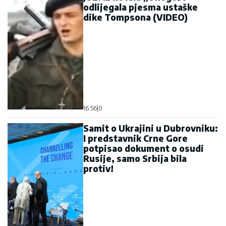
odlijegala pjesma ustaške
dike Tompsona (VIDEO)
16:56
|
0
Samit o Ukrajini u Dubrovniku:
I predstavnik Crne Gore
potpisao dokument o osudi
Rusije, samo Srbija bila
protiv!