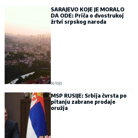
SARAJEVO KOJE JE MORALO
DA ODE: Priča o dvostrukoj
žrtvi srpskog naroda
16:10
|
0
MSP RUSIJE: Srbija čvrsta po
pitanju zabrane prodaje
oružja