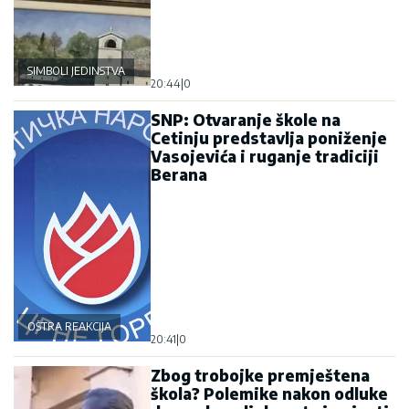
SIMBOLI JEDINSTVA
20:44
|
0
SNP: Otvaranje škole na
Cetinju predstavlja poniženje
Vasojevića i ruganje tradiciji
Berana
OŠTRA REAKCIJA
20:41
|
0
Zbog trobojke premještena
škola? Polemike nakon odluke