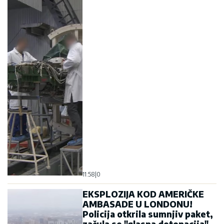
11:58
|
0
EKSPLOZIJA KOD AMERIČKE
AMBASADE U LONDONU!
Policija otkrila sumnjiv paket,
začula se "glasna detonacija",