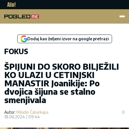
Pogled.me
Dodaj kao željeni izvor na google pretrazi
FOKUS
ŠPIJUNI DO SKORO BILJEŽILI
KO ULAZI U CETINJSKI
MANASTIR Joanikije: Po
dvojica šijuna se stalno
smenjivala
Autor:
Miladin Čabarkapa
0
18.06.2024.
09:44