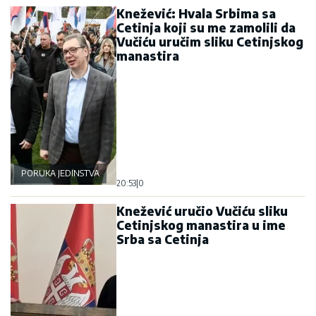
Knežević: Hvala Srbima sa
Cetinja koji su me zamolili da
Vučiću uručim sliku Cetinjskog
manastira
PORUKA JEDINSTVA
20:53
|
0
Knežević uručio Vučiću sliku
Cetinjskog manastira u ime
Srba sa Cetinja