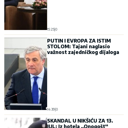
15:25
|
0
PUTIN I EVROPA ZA ISTIM
STOLOM: Tajani naglasio
važnost zajedničkog dijaloga
14:39
|
0
SKANDAL U NIKŠIĆU ZA 13.
JUL: Iz hotela „Onogošt“