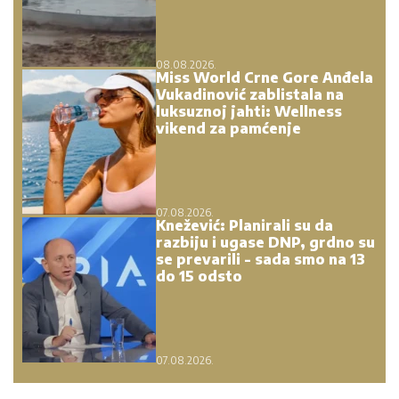
08.08.2026.
Miss World Crne Gore Anđela
Vukadinović zablistala na
luksuznoj jahti: Wellness
vikend za pamćenje
07.08.2026.
Knežević: Planirali su da
razbiju i ugase DNP, grdno su
se prevarili - sada smo na 13
do 15 odsto
07.08.2026.