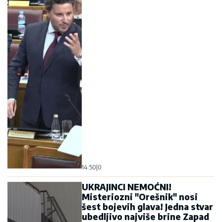
14:50
|
0
UKRAJINCI NEMOĆNI!
Misteriozni "Orešnik" nosi
šest bojevih glava! Jedna stvar
ubedljivo najviše brine Zapad