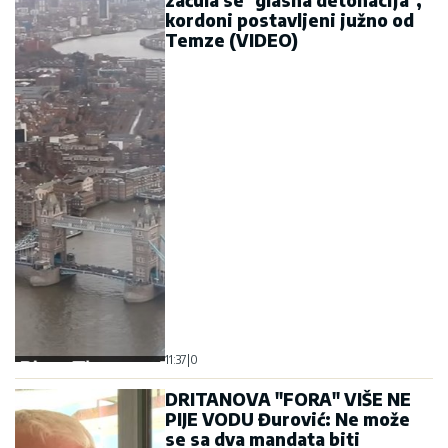
kordoni postavljeni južno od
Temze (VIDEO)
11:37
|
0
DRITANOVA "FORA" VIŠE NE
PIJE VODU Đurović: Ne može
se sa dva mandata biti