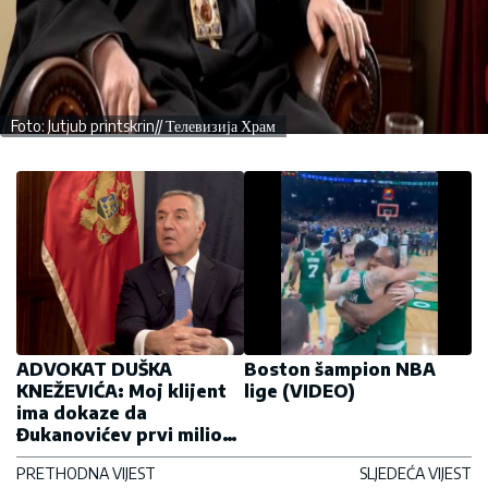
Foto: Jutjub printskrin// Телевизија Храм
ADVOKAT DUŠKA
Boston šampion NBA
KNEŽEVIĆA: Moj klijent
lige (VIDEO)
ima dokaze da
Đukanovićev prvi milion
vodi do „ničije kuće“
PRETHODNA VIJEST
SLJEDEĆA VIJEST