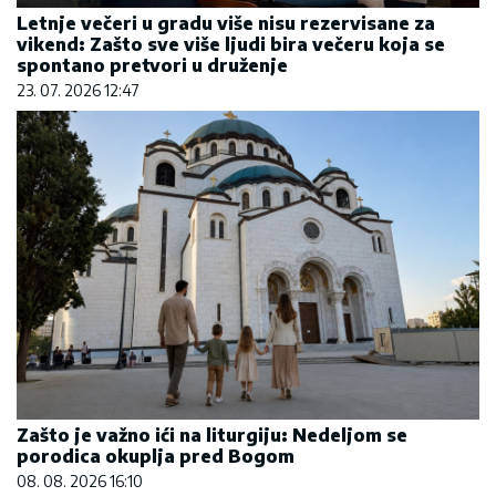
Letnje večeri u gradu više nisu rezervisane za
vikend: Zašto sve više ljudi bira večeru koja se
spontano pretvori u druženje
23. 07. 2026 12:47
Zašto je važno ići na liturgiju: Nedeljom se
porodica okuplja pred Bogom
08. 08. 2026 16:10