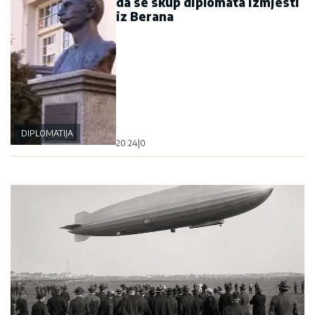
da se skup diplomata izmjesti
iz Berana
DIPLOMATIJA
20:24
|
0