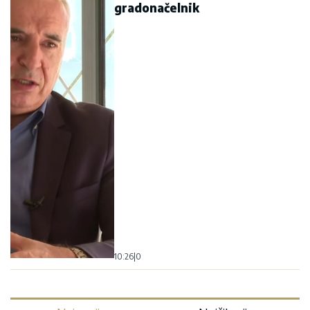
gradonačelnik
10:26
|
0