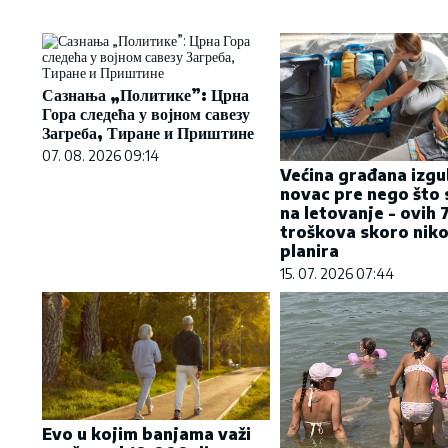
Сазнања „Политике”: Црна
Гора следећа у војном савезу
Загреба, Тиране и Приштине
07. 08. 2026 09:14
Većina građana izgu
novac pre nego što 
na letovanje - ovih 
troškova skoro niko
planira
15. 07. 2026 07:44
Evo u kojim banjama važi