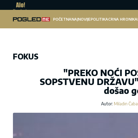
Pogled.me
POČETNA
NAJNOVIJE
POLITIKA
CRNA HRONIKA
FOKUS
"PREKO NOĆI PO
SOPSTVENU DRŽAVU" Me
došao g
Autor:
Miladin Čab