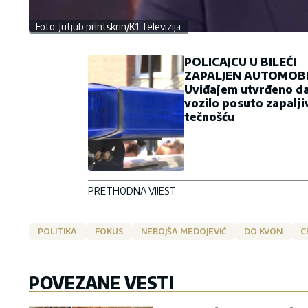
Foto: Jutjub printskrin/K1 Televizija
POLICAJCU U BILEĆI
ZAPALJEN AUTOMOBI
Uviđajem utvrđeno da
vozilo posuto zapalj
tečnošću
PRETHODNA VIJEST
POLITIKA
FOKUS
NEBOJŠA MEDOJEVIĆ
DO KVON
C
POVEZANE VESTI