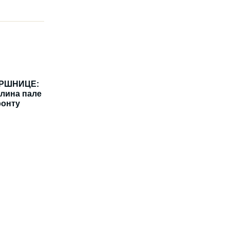
ВРШНИЦЕ:
лина пале
ронту