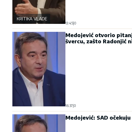
KRITIKA VLADE
13:45
|
0
Medojević otvorio pitanj
švercu, zašto Radonjić n
16:37
|
0
Medojević: SAD očekuju 