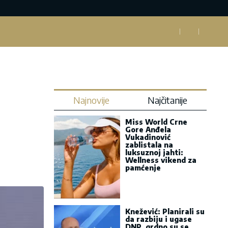
Najnovije
Najčitanije
Miss World Crne
Gore Anđela
Vukadinović
zablistala na
luksuznoj jahti:
Wellness vikend za
pamćenje
Knežević: Planirali su
da razbiju i ugase
DNP, grdno su se