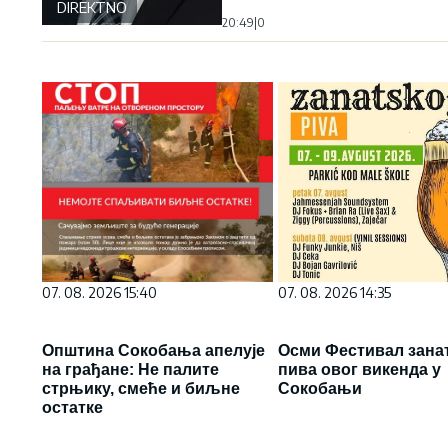
DIREKTNO
20:49
|
0
07. 08. 2026 15:40
07. 08. 2026 14:35
Општина Сокобања апелује
Осми Фестивал зана
на грађане: Не палите
пива овог викенда у
стрњику, смеће и биљне
Сокобањи
остатке