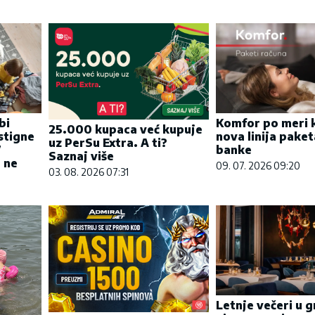
bi
Komfor po meri k
25.000 kupaca već kupuje
stigne
nova linija pake
uz PerSu Extra. A ti?
7
banke
Saznaj više
 ne
09. 07. 2026 09:20
03. 08. 2026 07:31
Letnje večeri u g