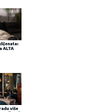
lijenata:
ta ALTA
radu više