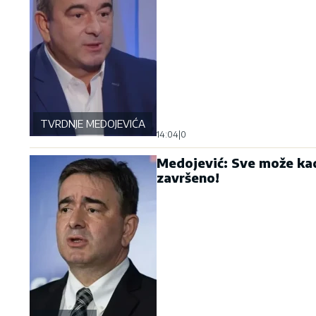
TVRDNJE MEDOJEVIĆA
14:04
|
0
Medojević: Sve može kad j
završeno!