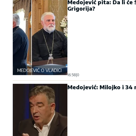
Medojević pita: Da li će
Grigorija?
MEDOJEVIĆ O VLADICI GRIGORIJU
16:58
|
0
Medojević: Milojko i 34