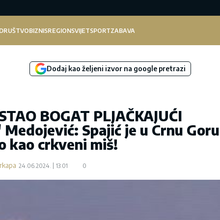
DRUŠTVO
BIZNIS
REGION
SVIJET
SPORT
ZABAVA
Dodaj kao željeni izvor na google pretrazi
STAO BOGAT PLJAČKAJUĆI
dojević: Spajić je u Crnu Goru
o kao crkveni miš!
arkapa
24.06.2024.
13:01
0