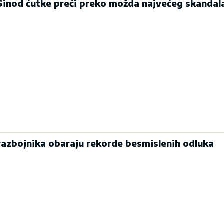
 Sinod ćutke preći preko možda najvećeg skandal
 razbojnika obaraju rekorde besmislenih odluka