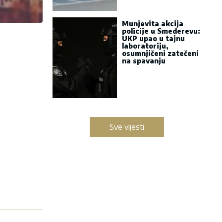
Munjevita akcija
policije u Smederevu:
UKP upao u tajnu
laboratoriju,
osumnjičeni zatečeni
na spavanju
Sve vijesti