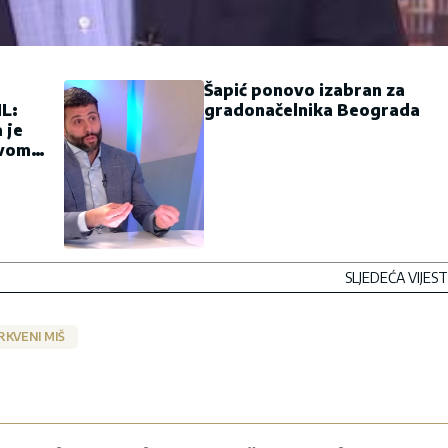
Šapić ponovo izabran za
L:
gradonačelnika Beograda
 je
ivom
SLJEDEĆA VIJEST
RKVENI MIŠ