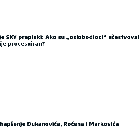
e SKY prepiski: Ako su „oslobodioci“ učestvoval
ije procesuiran?
hapšenje Đukanovića, Roćena i Markovića