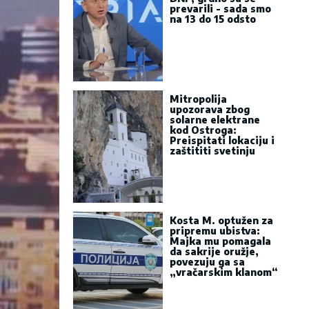
prevarili - sada smo
na 13 do 15 odsto
Mitropolija
upozorava zbog
solarne elektrane
kod Ostroga:
Preispitati lokaciju i
zaštititi svetinju
Kosta M. optužen za
pripremu ubistva:
Majka mu pomagala
da sakrije oružje,
povezuju ga sa
„vračarskim klanom“