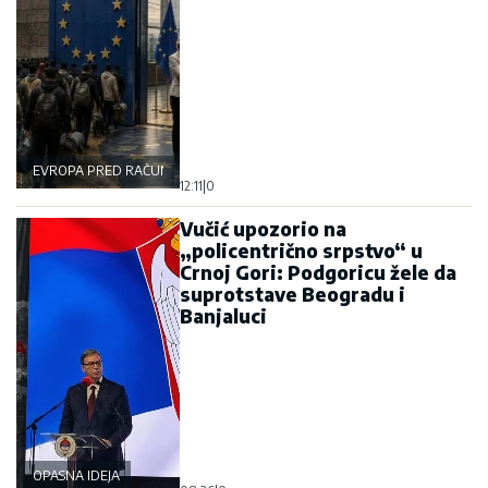
EVROPA PRED RAČUNOM
12:11
|
0
Vučić upozorio na
„policentrično srpstvo“ u
Crnoj Gori: Podgoricu žele da
suprotstave Beogradu i
Banjaluci
OPASNA IDEJA