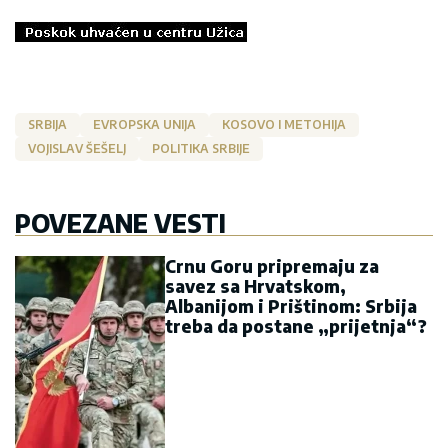
SRBIJA
EVROPSKA UNIJA
KOSOVO I METOHIJA
VOJISLAV ŠEŠELJ
POLITIKA SRBIJE
POVEZANE VESTI
Crnu Goru pripremaju za
savez sa Hrvatskom,
Albanijom i Prištinom: Srbija
treba da postane „prijetnja“?