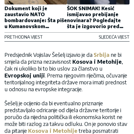
Dokument koji je
ŠOK SNIMAK! Kesić
zaustavio NATO
ismijavao prebijanje
bombardovanje: Šta piše
novinara? Pogledajte
u Kumanovskom
šta je izgovorio pred
sporazumu i zašto je i
kamerama (VIDEO)
PRETHODNA VIJEST
SLJEDEĆA VIJEST
danas važan
Predsjednik
Vojislav Šešelj
izjavio je da
Srbija
ne bi
smjela da prizna nezavisnost
Kosova i Metohije
,
čak ni ukoliko bi to bio uslov za članstvo u
Evropskoj uniji
. Prema njegovim riječima, očuvanje
teritorijalnog integriteta države mora imati prednost
u odnosu na evropske integracije.
Šešelj je ocijenio da bi eventualno priznanje
predstavljalo odricanje od dijela državne teritorije i
poručio da nijedna politička ili ekonomska korist ne
može biti razlog za takvu odluku. On je ponovio stav
da pitanje
Kosova i Metohije
treba posmatrati