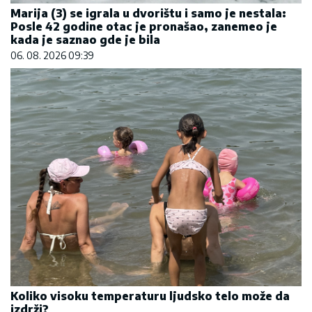
Marija (3) se igrala u dvorištu i samo je nestala:
Posle 42 godine otac je pronašao, zanemeo je
kada je saznao gde je bila
06. 08. 2026 09:39
Koliko visoku temperaturu ljudsko telo može da
izdrži?