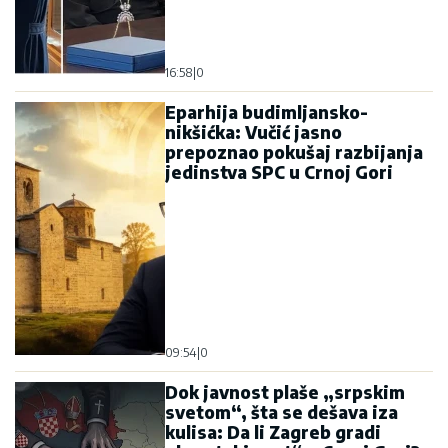
16:58
|
0
Eparhija budimljansko-
nikšićka: Vučić jasno
prepoznao pokušaj razbijanja
jedinstva SPC u Crnoj Gori
09:54
|
0
Dok javnost plaše „srpskim
svetom“, šta se dešava iza
kulisa: Da li Zagreb gradi