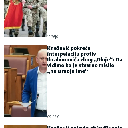
10:26
|
0
Knežević pokreće
interpelaciju protiv
Ibrahimovića zbog „Oluje“: Da
vidimo ko je stvarno mislio
„ne u moje ime“
09:42
|
0
Knežević najavio objavljivanje