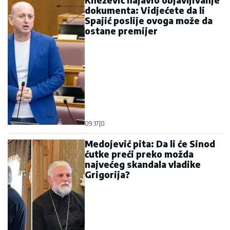
dokumenta: Vidjećete da li
Spajić poslije ovoga može da
ostane premijer
09:17
|
0
Medojević pita: Da li će Sinod
ćutke preći preko možda
najvećeg skandala vladike
Grigorija?