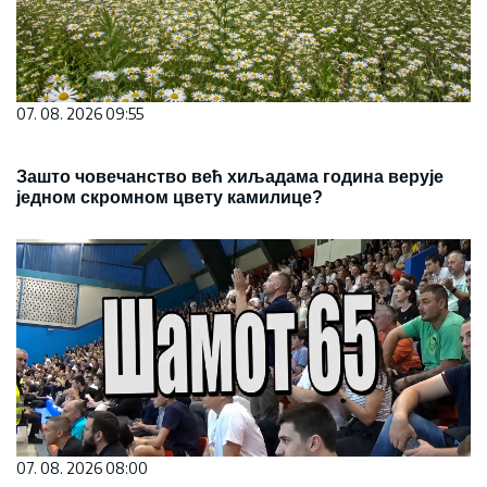
07. 08. 2026 09:55
Зашто човечанство већ хиљадама година верује
једном скромном цвету камилице?
07. 08. 2026 08:00