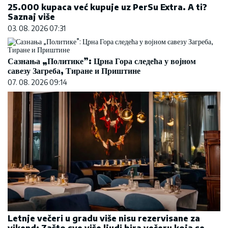
25.000 kupaca već kupuje uz PerSu Extra. A ti?
Saznaj više
03. 08. 2026 07:31
Сазнања „Политике”: Црна Гора следећа у војном
савезу Загреба, Тиране и Приштине
07. 08. 2026 09:14
Letnje večeri u gradu više nisu rezervisane za
vikend: Zašto sve više ljudi bira večeru koja se