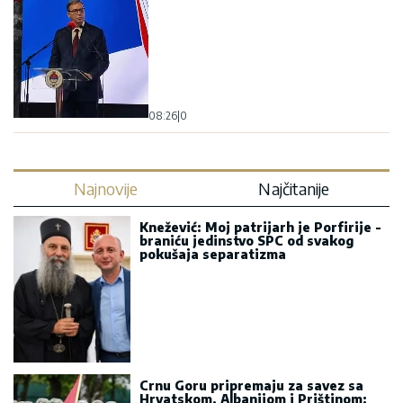
08:26
|
0
Najnovije
Najčitanije
Knežević: Moj patrijarh je Porfirije -
braniću jedinstvo SPC od svakog
pokušaja separatizma
Crnu Goru pripremaju za savez sa
Hrvatskom, Albanijom i Prištinom: