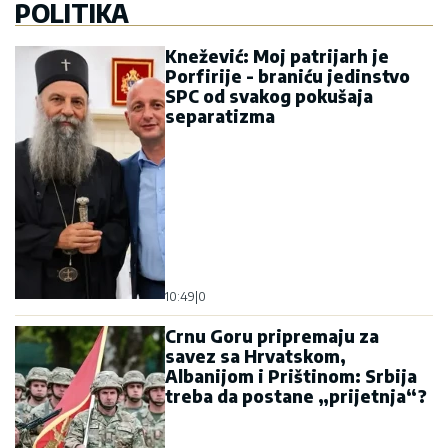
POLITIKA
Knežević: Moj patrijarh je
Porfirije - braniću jedinstvo
SPC od svakog pokušaja
separatizma
10:49
|
0
Crnu Goru pripremaju za
savez sa Hrvatskom,
Albanijom i Prištinom: Srbija
treba da postane „prijetnja“?