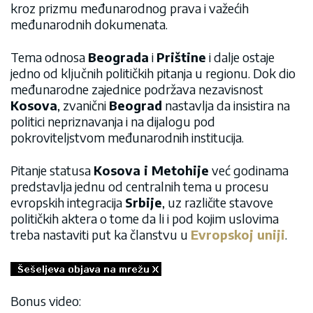
kroz prizmu međunarodnog prava i važećih
međunarodnih dokumenata.
Tema odnosa
Beograda
i
Prištine
i dalje ostaje
jedno od ključnih političkih pitanja u regionu. Dok dio
međunarodne zajednice podržava nezavisnost
Kosova
, zvanični
Beograd
nastavlja da insistira na
politici nepriznavanja i na dijalogu pod
pokroviteljstvom međunarodnih institucija.
Pitanje statusa
Kosova i Metohije
već godinama
predstavlja jednu od centralnih tema u procesu
evropskih integracija
Srbije
, uz različite stavove
političkih aktera o tome da li i pod kojim uslovima
treba nastaviti put ka članstvu u
Evropskoj uniji
.
Bonus video: