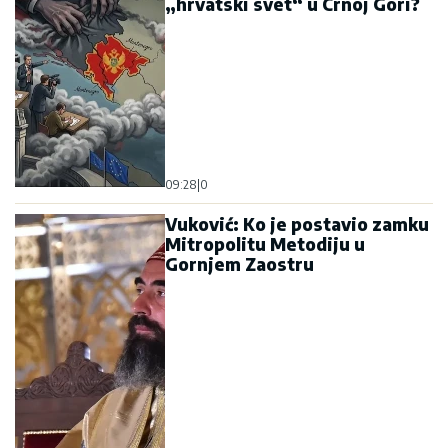
„hrvatski svet“ u Crnoj Gori?
09:28
|
0
Vuković: Ko je postavio zamku
Mitropolitu Metodiju u
Gornjem Zaostru