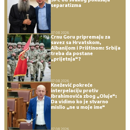
separatizma
07.08.2026.
Crnu Goru pripremaju za
savez sa Hrvatskom,
Albanijom i Prištinom: Srbija
treba da postane
„prijetnja“?
07.08.2026.
Knežević pokreće
interpelaciju protiv
Ibrahimovića zbog „Oluje“:
Da vidimo ko je stvarno
mislio „ne u moje ime“
07.08.2026.