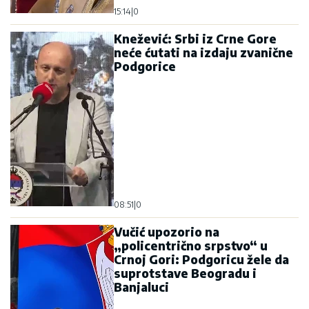
15:14
|
0
Knežević: Srbi iz Crne Gore
neće ćutati na izdaju zvanične
Podgorice
08:51
|
0
Vučić upozorio na
„policentrično srpstvo“ u
Crnoj Gori: Podgoricu žele da
suprotstave Beogradu i
Banjaluci