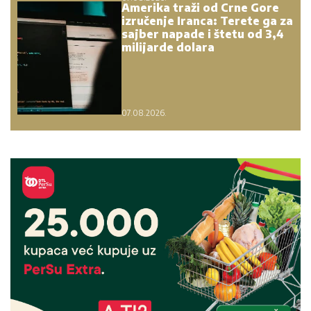
Amerika traži od Crne Gore
izručenje Iranca: Terete ga za
sajber napade i štetu od 3,4
milijarde dolara
07.08.2026.