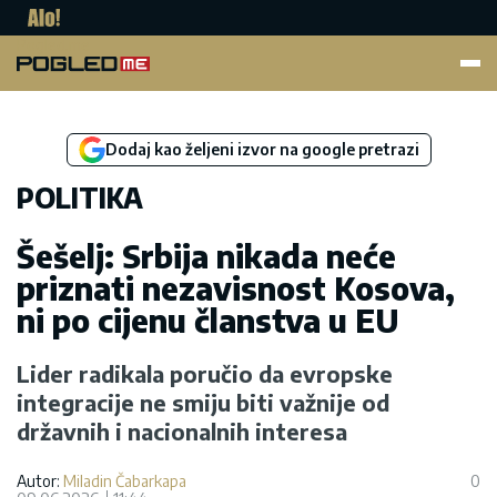
Pogled.me
Dodaj kao željeni izvor na google pretrazi
POLITIKA
Šešelj: Srbija nikada neće
priznati nezavisnost Kosova,
ni po cijenu članstva u EU
Lider radikala poručio da evropske
integracije ne smiju biti važnije od
državnih i nacionalnih interesa
Autor:
Miladin Čabarkapa
0