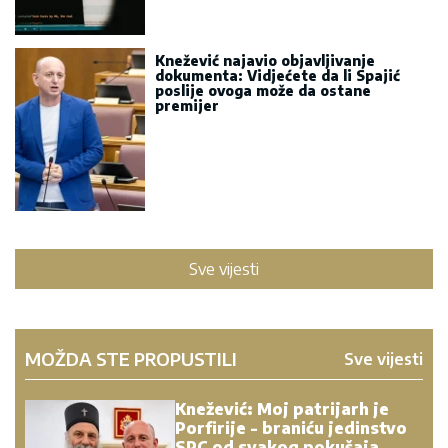
Knežević najavio objavljivanje
dokumenta: Vidjećete da li Spajić
poslije ovoga može da ostane
premijer
Sve vijesti
MOŽDA STE PROPUSTILI
Sve vijesti
Knežević: Moj patrijarh je
Porfirije - braniću jedinstvo
SPC od svakog pokušaja