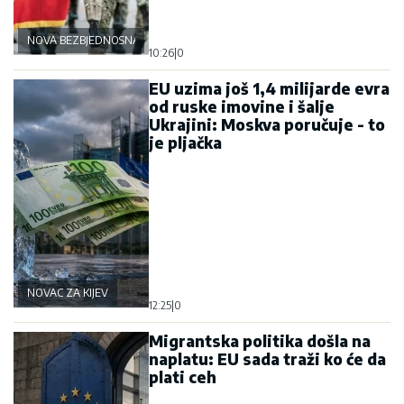
NOVA BEZBJEDNOSNA OSOVINA
10:26
|
0
EU uzima još 1,4 milijarde evra
od ruske imovine i šalje
Ukrajini: Moskva poručuje - to
je pljačka
NOVAC ZA KIJEV
12:25
|
0
Migrantska politika došla na
naplatu: EU sada traži ko će da
plati ceh