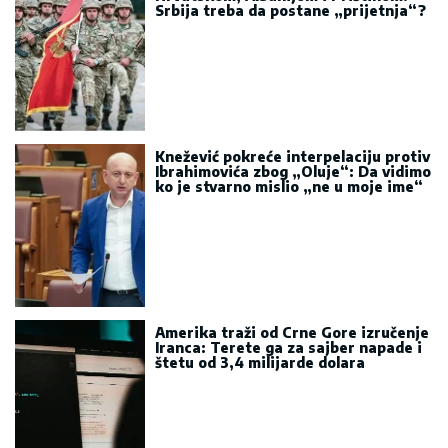
Srbija treba da postane „prijetnja“?
Knežević pokreće interpelaciju protiv
Ibrahimovića zbog „Oluje“: Da vidimo
ko je stvarno mislio „ne u moje ime“
Amerika traži od Crne Gore izručenje
Iranca: Terete ga za sajber napade i
štetu od 3,4 milijarde dolara