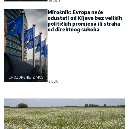
08:26
|
0
Mirošnik: Evropa neće
odustati od Kijeva bez velikih
političkih promjena ili straha
od direktnog sukoba
UPOZORENJE IZ MOSKVE
12:05
|
0