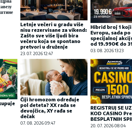
 Црна
савезу
иштине
Letnje večeri u gradu više
Hibrid broj 1 koj
nisu rezervisane za vikend:
Evropu, sada po
Zašto sve više ljudi bira
specijalnoj akcij
večeru koja se spontano
od 19.990€ do 31
pretvori u druženje
03. 08. 2026 13:23
23. 07. 2026 12:47
Čiji hromozom određuje
kupuje
pol deteta? XX rađa se
REGISTRUJ SE U
?
devojčica, XY rađa se
KOD CASINO Pre
dečak
BESPLATNIH SP
07. 08. 2026 09:47
20. 07. 2026 08:04