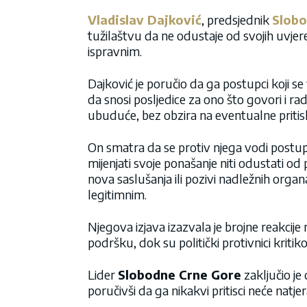
Vladislav Dajković
, predsjednik
Slobo
tužilaštvu da ne odustaje od svojih uvjere
ispravnim.
Dajković je poručio da ga postupci koji se
da snosi posljedice za ono što govori i ra
ubuduće, bez obzira na eventualne pritisk
On smatra da se protiv njega vodi postup
mijenjati svoje ponašanje niti odustati od
nova saslušanja ili pozivi nadležnih organ
legitimnim.
Njegova izjava izazvala je brojne reakcij
podršku, dok su politički protivnici kritik
Lider
Slobodne Crne Gore
zaključio je 
poručivši da ga nikakvi pritisci neće natjer