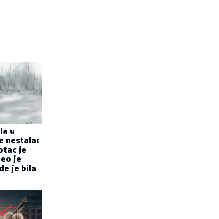
la u
e nestala:
otac je
eo je
e je bila