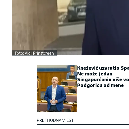
Foto: Alo | Prinstcreen
Knežević uzvratio Spa
Ne može jedan
Singapurćanin više vo
Podgoricu od mene
PRETHODNA VIJEST