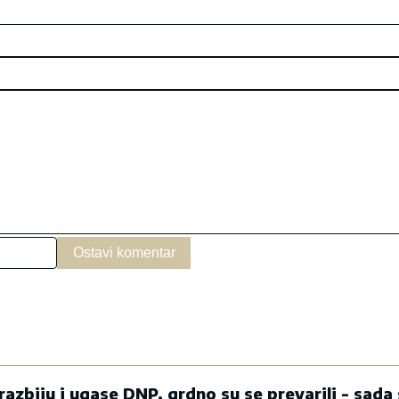
Ostavi komentar
 razbiju i ugase DNP, grdno su se prevarili - sad