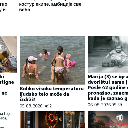
тно
костур екипе, амбиције све
у и
веће
bi
Marija (3) se igra
stigne
dvorištu i samo j
7
Posle 42 godine 
Koliko visoku temperaturu
 ne
pronašao, zanem
ljudsko telo može da
kada je saznao gd
izdrži?
06. 08. 2026 09:39
05. 08. 2026 14:12