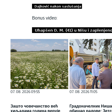
Bonus video:
07. 08. 2026 09:55
07. 08. 2026 11:05
Зашто човечанство већ
Градоначелник Ниш
хиљадама година верује
обишао радове: Зетс