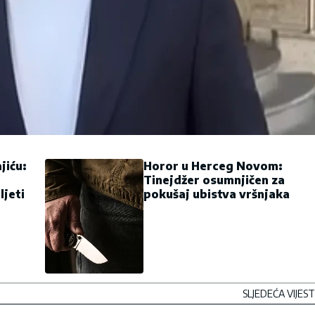
jiću:
Horor u Herceg Novom:
Tinejdžer osumnjičen za
ljeti
pokušaj ubistva vršnjaka
SLJEDEĆA VIJEST