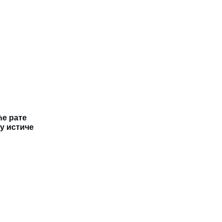
ће рате
у истиче