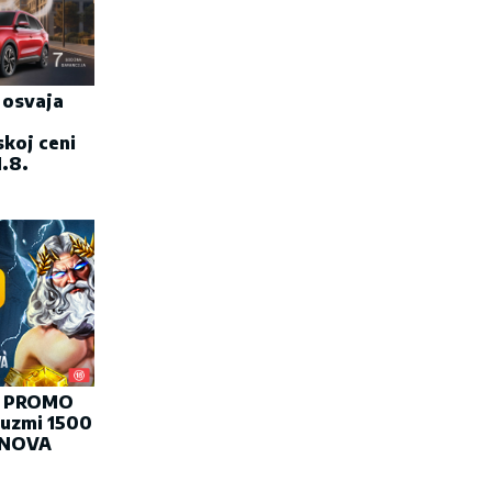
i osvaja
skoj ceni
.8.
Z PROMO
uzmi 1500
INOVA