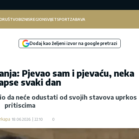
DRUŠTVO
BIZNIS
REGION
SVIJET
SPORT
ZABAVA
Dodaj kao željeni izvor na google pretrazi
anja: Pjevao sam i pjevaću, neka
apse svaki dan
io da neće odustati od svojih stavova uprkos
pritiscima
arkapa
18.06.2026.
22:10
0