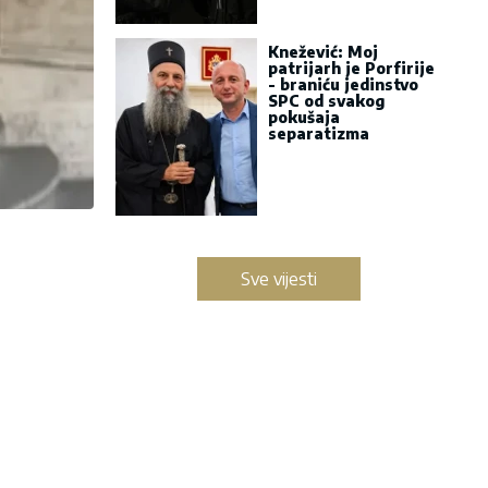
Knežević: Moj
patrijarh je Porfirije
- braniću jedinstvo
SPC od svakog
pokušaja
separatizma
Sve vijesti