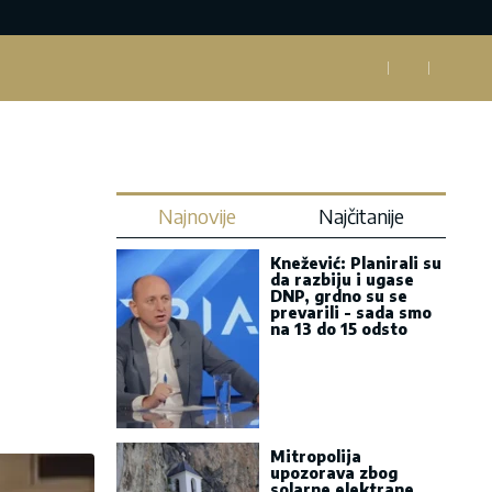
Najnovije
Najčitanije
Knežević: Planirali su
da razbiju i ugase
DNP, grdno su se
prevarili - sada smo
na 13 do 15 odsto
Mitropolija
upozorava zbog
solarne elektrane