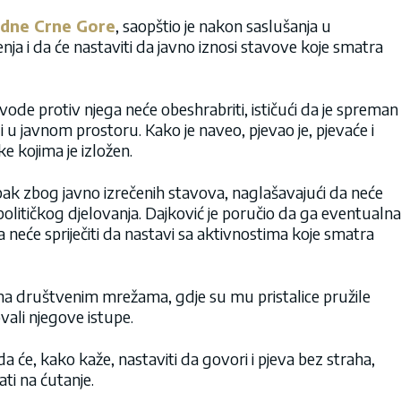
dne Crne Gore
, saopštio je nakon saslušanja u
nja i da će nastaviti da javno iznosi stavove koje smatra
 vode protiv njega neće obeshrabriti, ističući da je spreman
di u javnom prostoru. Kako je naveo, pjevao je, pjevaće i
e kojima je izložen.
ak zbog javno izrečenih stavova, naglašavajući da neće
 političkog djelovanja. Dajković je poručio da ga eventualna
a neće spriječiti da nastavi sa aktivnostima koje smatra
e na društvenim mrežama, gdje su mu pristalice pružile
ovali njegove istupe.
da će, kako kaže, nastaviti da govori i pjeva bez straha,
ati na ćutanje.