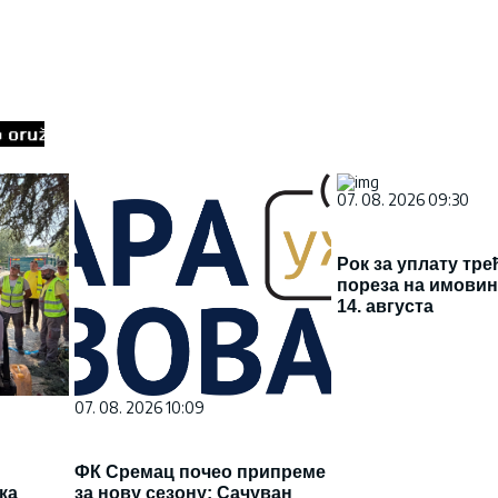
07. 08. 2026 09:30
Рок за уплату тре
пореза на имовин
14. августа
07. 08. 2026 10:09
а
ФК Сремац почео припреме
ка
за нову сезону: Сачуван