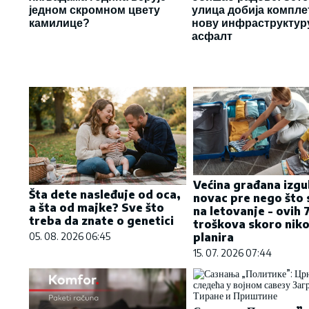
једном скромном цвету
улица добија компле
камилице?
нову инфраструктур
асфалт
Većina građana izgu
Šta dete nasleđuje od oca,
novac pre nego što 
a šta od majke? Sve što
na letovanje - ovih 
treba da znate o genetici
troškova skoro niko
planira
05. 08. 2026 06:45
15. 07. 2026 07:44