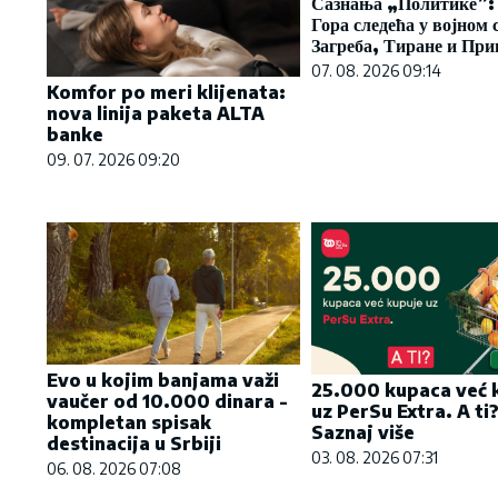
Сазнања „Политике”:
Гора следећа у војном 
Загреба, Тиране и Пр
07. 08. 2026 09:14
Komfor po meri klijenata:
nova linija paketa ALTA
banke
09. 07. 2026 09:20
Evo u kojim banjama važi
25.000 kupaca već 
vaučer od 10.000 dinara -
uz PerSu Extra. A ti
kompletan spisak
Saznaj više
destinacija u Srbiji
03. 08. 2026 07:31
06. 08. 2026 07:08