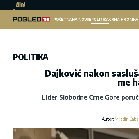
Pogled.me
POČETNA
NAJNOVIJE
POLITIKA
CRNA HRONIKA
POLITIKA
Dajković nakon sasluš
me h
Lider Slobodne Crne Gore poruč
Autor:
Miladin Čab