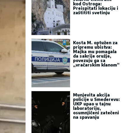
kod Ostroga:
Preispitati lokaciju i
zaštititi svetinju
Kosta M. optužen za
pripremu ubistva:
Majka mu pomagala
da sakrije oružje,
povezuju ga sa
„vračarskim klanom“
Munjevita akcija
policije u Smederevu:
UKP upao u tajnu
laboratoriju,
osumnjičeni zatečeni
na spavanju