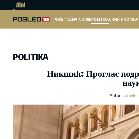
Pogled.me
POČETNA
NAJNOVIJE
POLITIKA
CRNA HRONIKA
POLITIKA
Никшић: Проглас подр
нау
Autor:
zdravko.