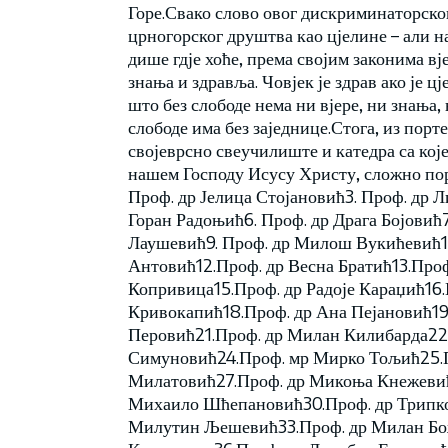
Горе.Свако слово овог дискриминаторског
црногорског друштва као цјелине – али н
дише гдје хоће, према својим законима вј
знања и здравља. Човјек је здрав ако је ц
што без слободе нема ни вјере, ни знања,
слободе има без заједнице.Стога, из порте
својеврсно свеучилиште и катедра са које
нашем Господу Исусу Христу, сложно пор
Проф. др Јелица Стојановић3. Проф. др Л
Горан Радоњић6. Проф. др Драга Бојовић
Лаушевић9. Проф. др Милош Вукићевић1
Антовић12.Проф. др Весна Братић13.Про
Копривица15.Проф. др Радоје Караџић16.
Кривокапић18.Проф. др Ана Пејановић19
Перовић21.Проф. др Милан Килибарда22.
Симуновић24.Проф. мр Мирко Тољић25.
Милатовић27.Проф. др Микоња Кнежеви
Михаило Шћепановић30.Проф. др Трипко
Милутин Љешевић33.Проф. др Милан Бож