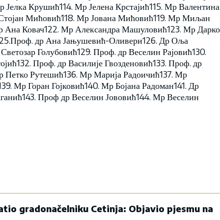
р Јелка Крушић114. Мр Јелена Крстајић115. Мр Валентина
 Стојан Мићовић118. Мр Јована Мићовић119. Мр Миљан
р Ана Ковач122. Мр Александра Машуловић123. Мр Дарко
125.Проф. др Ана Јањушевић-Оливери126. Др Оља
ветозар Голубовић129. Проф. др Веселин Рајовић130.
јић132. Проф. др Василије Гвозденовић133. Проф. др
р Петко Рутешић136. Мр Марија Радоичић137. Мр
39. Мр Горан Гојковић140. Мр Бојана Радоман141. Др
ганић143. Проф др Веселин Јововић144. Мр Веселин
atio gradonačelniku Cetinja: Objavio pjesmu na