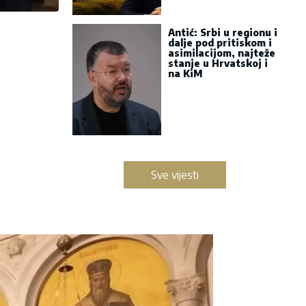
Antić: Srbi u regionu i
dalje pod pritiskom i
asimilacijom, najteže
stanje u Hrvatskoj i
na KiM
Sve vijesti