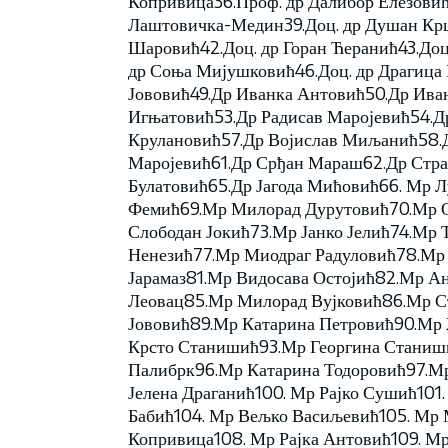
Копривица36.Проф. др Далибор Елезовић
Лаштовичка-Медин39.Доц. др Душан Крцу
Шаровић42.Доц. др Горан Ћеранић43.Доц
др Соња Мијушковић46.Доц. др Драгица
Јововић49.Др Иванка Антовић50.Др Ив
Игњатовић53.Др Радисав Маројевић54.Д
Крулановић57.Др Војислав Миљанић58.Д
Маројевић61.Др Срђан Мараш62.Др Стра
Булатовић65.Др Јагода Мићовић66. Мр Л
Фемић69.Мр Милорад Дурутовић70.Мр О
Слободан Јокић73.Мр Јанко Јелић74.М
Ненезић77.Мр Миодраг Радуловић78.Мр
Јарамаз81.Мр Видосава Остојић82.Мр А
Леовац85.Мр Милорад Вујковић86.Мр С
Јововић89.Мр Катарина Петровић90.Мр
Крсто Станишић93.Мр Георгина Стани
Палибрк96.Мр Катарина Тодоровић97.М
Јелена Драганић100. Мр Рајко Сушић101
Бабић104. Мр Вељко Васиљевић105. Мр 
Копривица108. Мр Рајка Антовић109. М