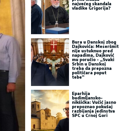
najvećeg skandala
vladike Grigorija?
Bura u Danskoj zbog
Dajkovića: Meseršmit
nije ustuknuo pred
napadima, Dajković
mu poručio - „Svaki
Srbin u Danskoj
treba da prepozna
političara poput
tebe“
Eparhija
budimljansko-
nikšićka: Vučić jasno
prepoznao pokušaj
razbijanja jedinstva
SPC u Crnoj Gori