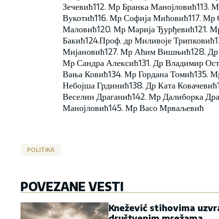
Зечевић112. Мр Бранка Манојловић113. М
Вукотић116. Мр Софија Мићовић117. Мр
Маловић120. Мр Марија Ђурђевић121. М
Бакић124.Проф. др Миливоје Трипковић
Мијановић127. Мр Аћим Вишњић128. Др С
Мр Сандра Алексић131. Др Владимир Осто
Вања Ковић134. Мр Гордана Томић135. М
Небојша Грдинић138. Др Ката Ковачевић1
Веселин Драганић142. Мр Далиборка Дра
Манојловић145. Мр Васо Мрваљевић
POLITIKA
POVEZANE VESTI
Knežević stihovima uzvr
društvenim mrežama