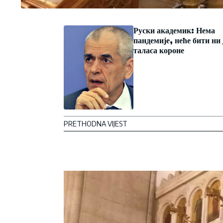
Руски академик: Нема
пандемије, неће бити ни
таласа короне
PRETHODNA VIJEST