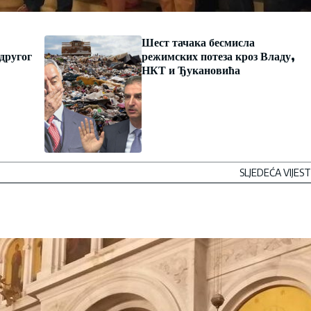
Шест тачака бесмисла
 другог
режимских потеза кроз Владу,
НКТ и Ђукановића
SLJEDEĆA VIJEST