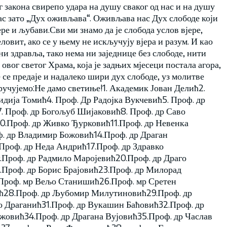
 закона свирепо удара на душу сваког од нас и на душу
ас зато „Дух оживљава“. Оживљава нас Дух слободе који
ере и љубави.Сви ми знамо да је слобода услов вјере,
јеловит, ако се у њему не искључују вјера и разум. И као
 ни здравља, тако нема ни заједнице без слободе, нити
 овог светог Храма, која је задњих мјесеци постала агора,
 се предаје и надалеко шири дух слободе, уз молитве
учујемо:Не дамо светиње!1. Академик Јован Делић2.
идија Томић4. Проф. Др Радојка Вукчевић5. Проф. др
7. Проф. др Богољуб Шијаковић8. Проф. др Саво
0.Проф. др Живко Ђурковић11.Проф. др Невенка
ф. др Владимир Божовић14.Проф. др Драган
Проф. др Неда Андрић17.Проф. др Здравко
.Проф. др Радмило Маројевић20.Проф. др Драго
Проф. др Борис Брајовић23.Проф. др Милорад
Проф. мр Вељо Станишић26.Проф. мр Сретен
ћ28.Проф. др Љубомир Милутиновић29.Проф. др
 Драганић31.Проф. др Вукашин Баћовић32.Проф. др
овић34.Проф. др Драгана Вујовић35.Проф. др Часлав