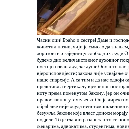
Часни оци! Браћо и сестре! Даме и госпо
животни позив, чији је смисао да знањем
хоризонте и заједницу слободних људи.От
будемо дио величанственог духовног покр
постоји изван људске душе.Оно што нас ј
вјероисповијести; закона чије усвајање
наше епархије. А са тим и да нас одвоји о
представља вертикалу вјековног постојањ
ноту према поменутом Закону, јер он очиг
православног утемељења. Он је директно
обраћање није осуда неистомишљеника в
безумља.Закони које власт доноси морају д
подјеле. То је главни разлог зашто се п
љекарима, адвокатима, студентима, нов