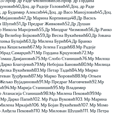
37.проф. др Раде Филиповић38.проф. др Гордана
новић40.Доц. др Радоје Головић41.Доц. др Раде
. др Будимир Алексић44.Доц. др Васо Манојловић45.Доц.
 Мијановић47.Др Марина Корпивица48.Др Васиљ
ан Шупић51.Др Предраг Живковић52.Др Душан
р Никола Маројевић55.Др Миодраг Чизмовић56.Др Ранко
р Велибор Бојковић59.Др Весна Вукићевић60.Др Јована
хиња Булајић63.Др Милена Бурић64.Др Бранко
ука Кешељевић67.Мр Јелена Газдић68.Мр Радоје
брад Самарџић71.Мр Гордана Крцуновић72.Мр
р Томаш Дамјановић75.Мр Слобо Станишић76.Мр Милош
 Дарко Благојевић79.Мр Небојша Бановић80.Мр Милица
нђелка Вукићевић83.Мр Петар Тадић84.Мр Мирко
теван Ђурђевић87.Мр Марко Ћоровић88.Мр Огњен
 Жељко Вујадиновић91.Мр Предраг Маговчевић92.Мр
шић94.Мр Марија Станишић95.Мр Владимир
р Атанасија Станишић98.Мр Милена Пековић99.Мр
. Мр Дарко Папић102. Мр Рада Вуковић103. Мр Марина
Милена Мркајић106. Мр Бојан Вукићевић107. Мр Момо
р Анђела Пековић110. Мр Милован Шушић111. Мр Петра