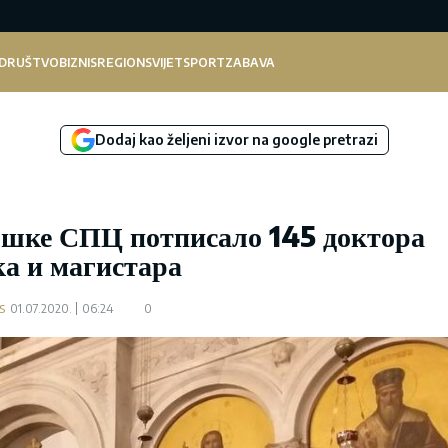
DRUŠTVO
BIZNIS
REGION
SVIJET
SPORT
ZABAVA
Dodaj kao željeni izvor na google pretrazi
шке СПЦ потписало 145 доктора
ка и магистара
s
01.07.2020.
06:24
0