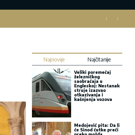
Najnovije
Najčitanije
Veliki poremećaj
železničkog
saobraćaja u
Engleskoj: Nestanak
struje izazvao
otkazivanja i
kašnjenja vozova
Medojević pita: Da li
će Sinod ćutke preći
preko možda