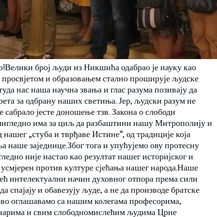
до!Велики број људи из Никшића одабрао је науку као
, просвјетом и образовањем стално проширује људске
уда нас наша научна звања и глас разума позивају да
ета за одбрану наших светиња. Јер, људски разум не
е сабрало јесте доношење тзв. Закона о слободи
 очигледно има за циљ да разбаштини нашу Митрополију и
д нашег „стуба и тврђаве Истине“, од традиције која
а наше заједнице.Због тога и упућујемо ову протесну
ледно није настао као резултат нашег историјског и
 усмјерен против културе сјећања нашег народа.Наше
ећ интелектуални начин духовног отпора према сили
а спајају и обавезују људе, а не да производе братске
оново оглашавамо са нашим колегама професорима,
инарима и свим слободномислећим људима Црне