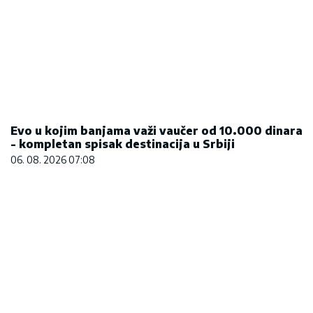
Evo u kojim banjama važi vaučer od 10.000 dinara
- kompletan spisak destinacija u Srbiji
06. 08. 2026 07:08
Zovu ih srpski "mali Karibi" - mestašce je kao sa
razglednice