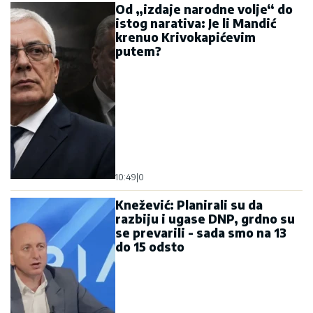
do 15 odsto
13:10
|
0
Knežević: Moj patrijarh je
Porfirije - braniću jedinstvo
SPC od svakog pokušaja
separatizma