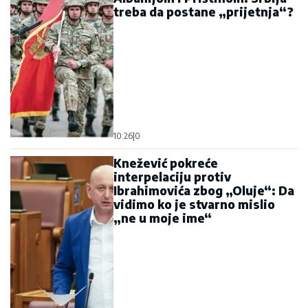
09:42
|
0
Knežević najavio objavljivanje
dokumenta: Vidjećete da li
Spajić poslije ovoga može da
ostane premijer
09:17
|
0