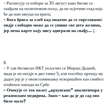
– Расписују се избори за 30. август како бисмо се
свађали на политичком пољу, да не осјетимо глад која
ће да нам закуца на врата;
– Кога брига за хлеб кад можемо да се сврставамо:
овдје слободно може да се упише све што желимо,
јер нема карте коју нису одиграли на свађу… ;
6.
– У сав бесмисао НКТ укључио се Мираш Дедеић,
мада је он негдје и дио тачке 5, али посебну цртицу му
дадох јер је у овом помињању искоришћен као симбол
плаћеног напада на Србе.
– Очекује се тек налет „врхунских“ аналитичара у
режимским медијима. Знам – као да је до сад ово
било мало?