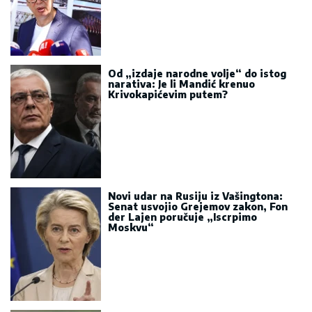
Misteriozni bunar u Indiji: Voda
danima neprekidno talasa, stručnjaci
traže odgovor (VIDEO)
Miss World Crne Gore Anđela
Vukadinović zablistala na luksuznoj
jahti: Wellness vikend za pamćenje