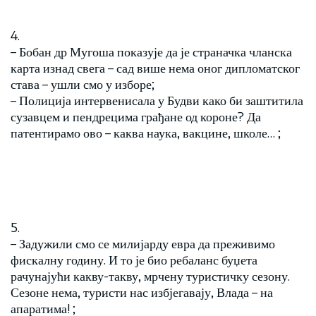
4.
– Бобан др Мугоша показује да је страначка чланска
карта изнад свега – сад више нема оног дипломатског
става – ушли смо у изборе;
– Полиција интервенисала у Будви како би заштитила
сузавцем и пендрецима грађане од короне? Да
патентирамо ово – каква наука, вакцине, школе… ;
5.
– Задужили смо се милијарду евра да преживимо
фискалну годину. И то је био ребаланс буџета
рачунајући какву-такву, мрчену туристичку сезону.
Сезоне нема, туристи нас избјегавају, Влада – на
апаратима! ;