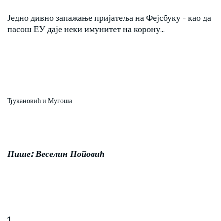
Једно дивно запажање пријатеља на Фејсбуку - као да
пасош ЕУ даје неки имунитет на корону...
Ђукановић и Мугоша
Пише: Веселин Поповић
1.