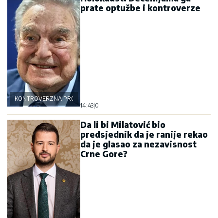
prate optužbe i kontroverze
KONTROVERZNA PROŠLOST
14:43
|
0
Da li bi Milatović bio
predsjednik da je ranije rekao
da je glasao za nezavisnost
Crne Gore?