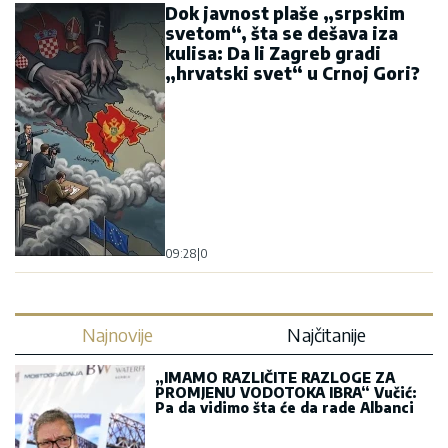
„IMAMO RAZLIČITE RAZLOGE ZA
PROMJENU VODOTOKA IBRA“ Vučić:
Pa da vidimo šta će da rade Albanci
Od „izdaje narodne volje“ do istog
narativa: Je li Mandić krenuo
Krivokapićevim putem?
Novi udar na Rusiju iz Vašingtona:
Senat usvojio Grejemov zakon, Fon
der Lajen poručuje „Iscrpimo
Moskvu“