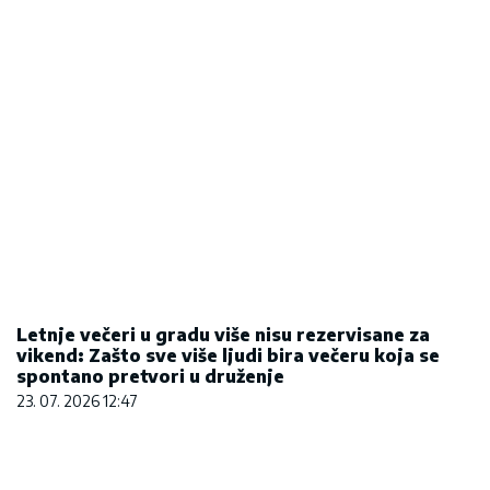
Letnje večeri u gradu više nisu rezervisane za
vikend: Zašto sve više ljudi bira večeru koja se
spontano pretvori u druženje
23. 07. 2026 12:47
Većina građana izgubi novac pre nego što stigne
na letovanje - ovih 7 troškova skoro niko ne
planira
15. 07. 2026 07:44