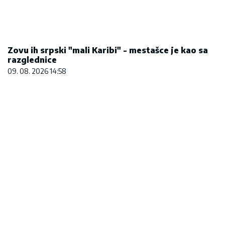
09. 08. 2026 14:58
Marija (3) se igrala u dvorištu i samo je nestala:
Posle 42 godine otac je pronašao, zanemeo je
kada je saznao gde je bila
06. 08. 2026 09:39