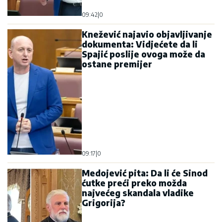
Medojević pita: Da li će Sinod
ćutke preći preko možda
najvećeg skandala vladike
Grigorija?
16:58
|
0
Eparhija budimljansko-
nikšićka: Vučić jasno
prepoznao pokušaj razbijanja
jedinstva SPC u Crnoj Gori