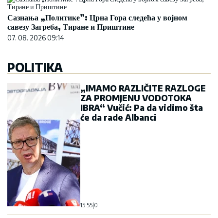
15:55
|
0
Od „izdaje narodne volje“ do
istog narativa: Je li Mandić
krenuo Krivokapićevim
putem?
10:49
|
0
Knežević: Planirali su da
razbiju i ugase DNP, grdno su
se prevarili - sada smo na 13