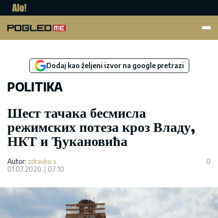
Pogled.me
Dodaj kao željeni izvor na google pretrazi
POLITIKA
Шест тачака бесмисла
режимских потеза кроз Владу,
НКТ и Ђукановића
Autor:
zdravko.s
0
01.07.2020.
07:10