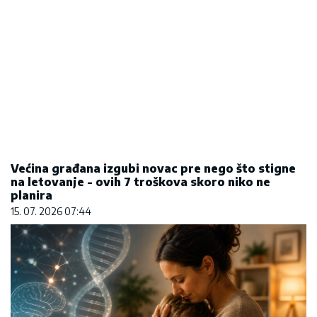
Da li deca nasleđuju otpornost na stres? Evo šta
kaže nauka
09. 08. 2026 06:26