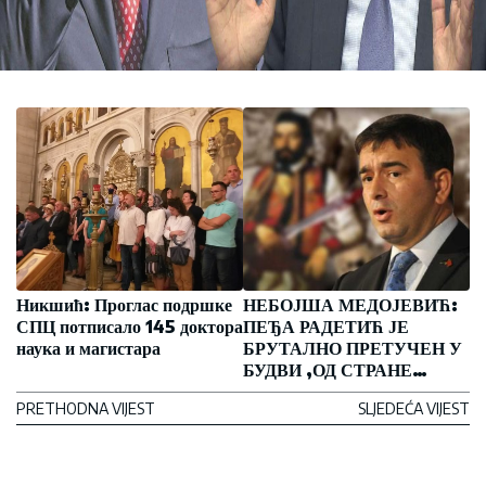
Никшић: Проглас подршке
НЕБОЈША МЕДОЈЕВИЋ:
СПЦ потписало 145 доктора
ПЕЂА РАДЕТИЋ ЈЕ
наука и магистара
БРУТАЛНО ПРЕТУЧЕН У
БУДВИ ,ОД СТРАНЕ
ПАРТИЈСКЕ МИЛИЦИЈЕ
PRETHODNA VIJEST
SLJEDEĆA VIJEST
ДПС!!!