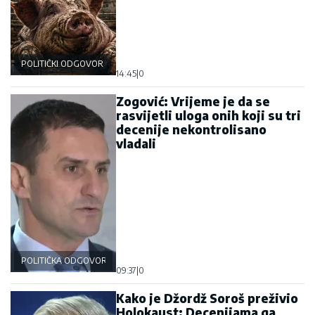
POLITIČKI ODGOVOR
14:45
|
0
Zogović: Vrijeme je da se
rasvijetli uloga onih koji su tri
decenije nekontrolisano
vladali
POLITIČKA ODGOVORNOST
09:37
|
0
Kako je Džordž Soroš preživio
Holokaust: Decenijama ga