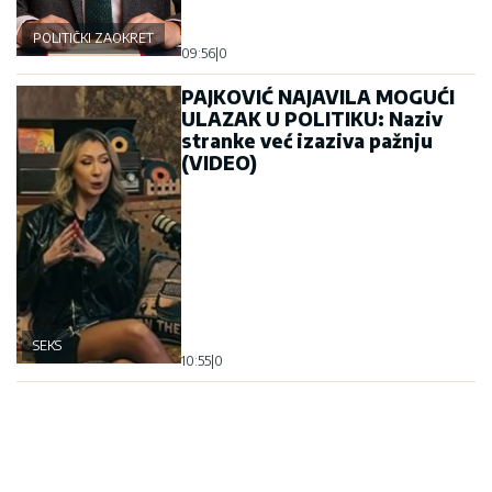
POLITIČKI ZAOKRET
09:56
|
0
PAJKOVIĆ NAJAVILA MOGUĆI
ULAZAK U POLITIKU: Naziv
stranke već izaziva pažnju
(VIDEO)
SEKS
10:55
|
0