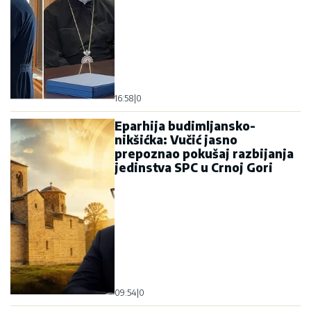
09:54
|
0
Dok javnost plaše „srpskim
svetom“, šta se dešava iza
kulisa: Da li Zagreb gradi
„hrvatski svet“ u Crnoj Gori?
09:28
|
0
Najnovije
Najčitanije