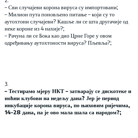
– Сви случајеви корона вируса су импортовани;
– Милион пута поновљено питање – који су то
аутохтони случајеви? Кашље ли се шта другачије од
неке короне из 4 нахије?;
– Рачуна ли се Бока као дио Црне Горе у овом
одређивању аутохтоности вируса? Пљевља?;
3.
– Тестирамо мјеру НКТ – затварају се дискотеке и
ноћни клубови на недељу дана? Јер је период
инкубације корона вируса, по њиховим ријечима,
14-28 дана, па је ово мала шала са народом?;