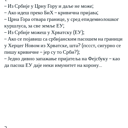
– Из Србије у Црну Гору и даље не може;
– Ако идеш преко БиХ – кривична пријава;
– Црна Гора отвара границе, у сред епидемиолошког
куршлуса, за све земље ЕУ;
– Из Србије можеш у Хрватску (ЕУ);
– Ако се појавиш са србијанским пасошем на граници
у Херцег Новом из Хрватске, шта? (пссст, сигурно се
пишу кривичне – јер су то Срби?);
– Једно дивно запажање пријатеља на Фејсбуку – као
да пасош ЕУ даје неки имунитет на корону…
2.