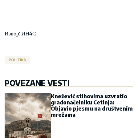
Извор: ИН4С
POLITIKA
POVEZANE VESTI
Knežević stihovima uzvratio
gradonačelniku Cetinja:
Objavio pjesmu na društvenim
mrežama