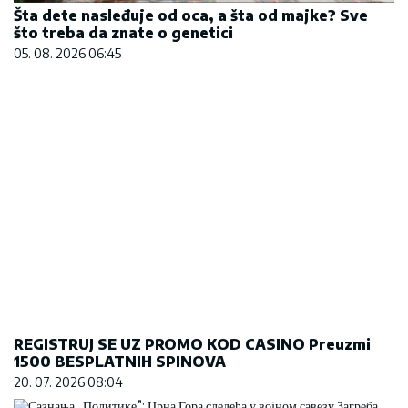
REGISTRUJ SE UZ PROMO KOD CASINO Preuzmi
1500 BESPLATNIH SPINOVA
20. 07. 2026 08:04
Сазнања „Политике”: Црна Гора следећа у војном
савезу Загреба, Тиране и Приштине
07. 08. 2026 09:14
POLITIKA
„IMAMO RAZLIČITE RAZLOGE
ZA PROMJENU VODOTOKA
IBRA“ Vučić: Pa da vidimo šta
će da rade Albanci