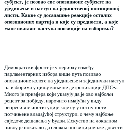
субјект
, је позвао све опозиционе субјекте на
уједињење и наступ на јединственој опозиционој
листи.
Какве су досадашње реакције осталих
опозиционих партија и које су предности
, а које
мане оваквог наступа опозиције на изборима
?
Демократски фронт је у периоду између
парламентарних избора више пута позивао
опозиционе колеге на уједињење и заједнички наступ
на изборима у циљу коначне детронизације ДПС-а.
Много је примјера који указују да је ово најбољи
рецепт за побједу, нарочито имајући у виду
репресивне институције које су у потпуности
потчињене владајућој структури, о чему најбоње
свједоче дешавања у Будви. Искуство на локалном
нивоу је показало да сложна опозиција може довести