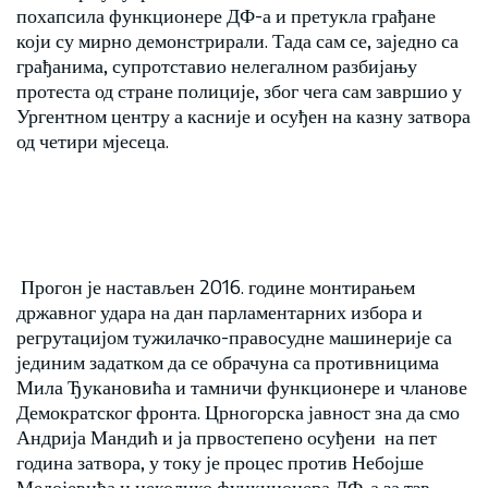
похапсила функционере ДФ-а и претукла грађане
који су мирно демонстрирали. Тада сам се, заједно са
грађанима, супротставио нелегалном разбијању
протеста од стране полиције, због чега сам завршио у
Ургентном центру а касније и осуђен на казну затвора
од четири мјесеца.
Прогон је настављен 2016. године монтирањем
државног удара на дан парламентарних избора и
регрутацијом тужилачко-правосудне машинерије са
јединим задатком да се обрачуна са противницима
Мила Ђукановића и тамничи функционере и чланове
Демократског фронта. Црногорска јавност зна да смо
Андрија Мандић и ја првостепено осуђени на пет
година затвора, у току је процес против Небојше
Медојевића и неколико функционера ДФ-а за тзв.