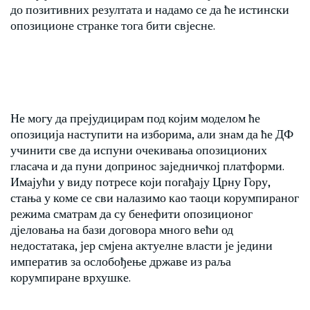
до позитивних резултата и надамо се да ће истински
опозиционе странке тога бити свјесне.
Не могу да прејудицирам под којим моделом ће
опозиција наступити на изборима, али знам да ће ДФ
учинити све да испуни очекивања опозиционих
гласача и да пуни допринос заједничкој платформи.
Имајући у виду потресе који погађају Црну Гору,
стања у коме се сви налазимо као таоци корумпираног
режима сматрам да су бенефити опозиционог
дјеловања на бази договора много већи од
недостатака, јер смјена актуелне власти је једини
императив за ослобођење државе из раља
корумпиране врхушке.