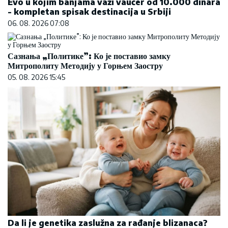
Evo u kojim banjama važi vaučer od 10.000 dinara
- kompletan spisak destinacija u Srbiji
06. 08. 2026 07:08
Сазнања „Политике”: Ко је поставио замку
Митрополиту Методију у Горњем Заостру
05. 08. 2026 15:45
Da li je genetika zaslužna za rađanje blizanaca?