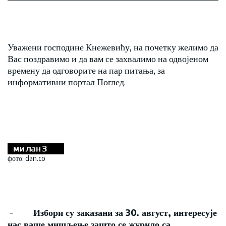
Уважени господине Кнежевићу, на почетку желимо да
Вас поздравимо и да вам се захвалимо на одвојеном
времену да одговорите на пар питања, за
информативни портал Поглед.
фото: dan.co
-
Избори су заказани за
30. август,
интересује
нас ваше мишљење зашто се журило са