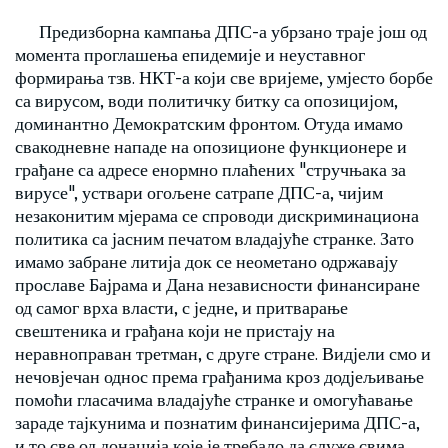
Предизборна кампања ДПС-а убрзано траје још од
момента проглашења епидемије и неуставног
формирања тзв. НКТ-а који све вријеме, умјесто борбе
са вирусом, води политичку битку са опозицијом,
доминантно Демократским фронтом. Отуда имамо
свакодневне нападе на опозиционе функционере и
грађане са адресе енормно плаћених "стручњака за
вирусе", уствари огољене сатрапе ДПС-а, чијим
незаконитим мјерама се спроводи дискриминациона
политика са јасним печатом владајуће странке. Зато
имамо забране литија док се неометано одржавају
прославе Бајрама и Дана независности финансиране
од самог врха власти, с једне, и притварање
свештеника и грађана који не пристају на
неравноправан третман, с друге стране. Видјели смо и
нечовјечан однос према грађанима кроз додјељивање
помоћи гласачима владајуће странке и омогућавање
зараде тајкунима и познатим финансијерима ДПС-а,
и то све од донација које је требало да служе свима,