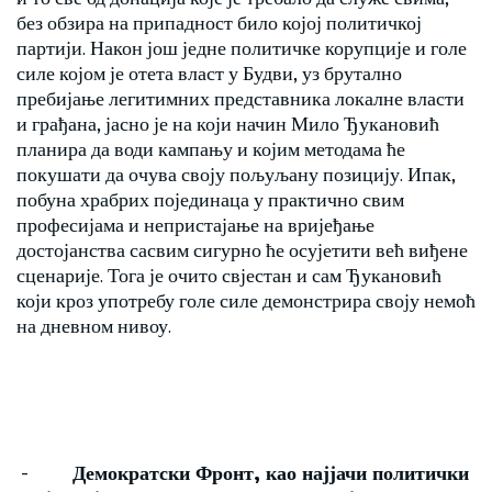
без обзира на припадност било којој политичкој
партији. Након још једне политичке корупције и голе
силе којом је отета власт у Будви, уз брутално
пребијање легитимних представника локалне власти
и грађана, јасно је на који начин Мило Ђукановић
планира да води кампању и којим методама ће
покушати да очува своју пољуљану позицију. Ипак,
побуна храбрих појединаца у практично свим
професијама и непристајање на вријеђање
достојанства сасвим сигурно ће осујетити већ виђене
сценарије. Тога је очито свјестан и сам Ђукановић
који кроз употребу голе силе демонстрира своју немоћ
на дневном нивоу.
-
Демократски Фронт
,
као најјачи политички