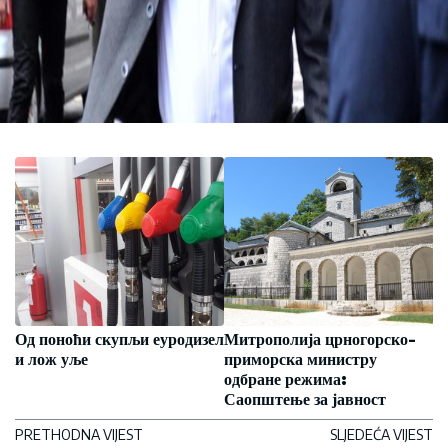
Од поноћи скупљи еуродизел
Митрополија црногорско-
и лож уље
приморска министру
одбране режима:
Саопштење за јавност
PRETHODNA VIJEST
SLJEDEĆA VIJEST