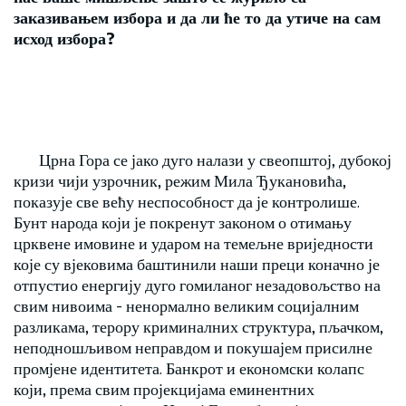
заказивањем избора и да ли ће то да утиче на сам
исход избора
?
Црна Гора се јако дуго налази у свеопштој, дубокој
кризи чији узрочник, режим Мила Ђукановића,
показује све већу неспособност да је контролише.
Бунт народа који је покренут законом о отимању
црквене имовине и ударом на темељне вриједности
које су вјековима баштинили наши преци коначно је
отпустио енергију дуго гомиланог незадовољство на
свим нивоима - ненормално великим социјалним
разликама, терору криминалних структура, пљачком,
неподношљивом неправдом и покушајем присилне
промјене идентитета. Банкрот и економски колапс
који, према свим пројекцијама еминентних