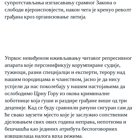
супротстављања изгласавању срамног Закона о
слободи вјероисповјести, након чега је кренуо револт
грађана кроз организовање литија.
Упркос невиђеном иживљавању читавог репресивног
апарата које персонификују корумпиране судије,
тужиоци, разни специјалци и експерти, терору над
нашим породицама и чланством, јасно је да нису
успјели да нас поколебају у нашим настојањима да
ослободимо Црну Гору из окова криминалне
хоботнице која гуши и раздире грађане више од три
деценије. Кад се буду сравнили рачуни сигуран сам да
ће свако заузети мјесто које је заслужио сопственим
дјеловањем свих ових година неправа, непотизма и
бешчашћа као јединих атрибута беспоговорних
извршилаца налога врха режима.