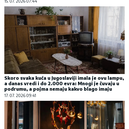
15. 07. 2026 07:44
Skoro svaka kuća u Jugoslaviji imala je ovu lampu,
a danas vredi i do 2.000 evra: Mnogi je čuvaju u
podrumu, a pojma nemaju kakvo blago imaju
17. 07. 2026 09:41