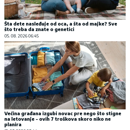
Šta dete nasleđuje od oca, a šta od majke? Sve
što treba da znate o genetici
05. 08. 2026 06:45
Većina građana izgubi novac pre nego što stigne
na letovanje - ovih 7 troškova skoro niko ne
planira