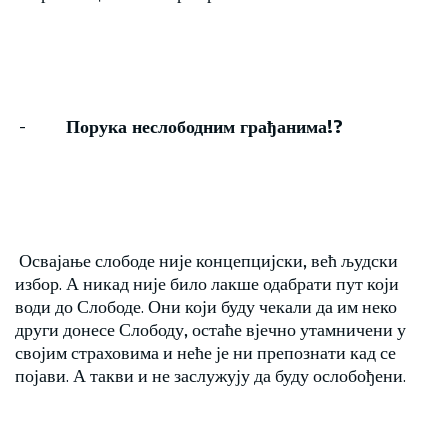
-
Порука неслободним грађанима
!?
Освајање слободе није концепцијски, већ људски
избор. А никад није било лакше одабрати пут који
води до Слободе. Они који буду чекали да им неко
други донесе Слободу, остаће вјечно утамничени у
својим страховима и неће је ни препознати кад се
појави. А такви и не заслужују да буду ослобођени.