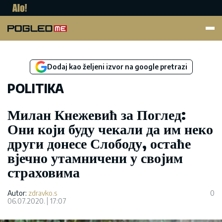
Pogled.me
Dodaj kao željeni izvor na google pretrazi
POLITIKA
Милан Кнежевић за Поглед:
Они који буду чекали да им неко
други донесе Слободу, остаће
вјечно утамничени у својим
страховима
Autor:
zdravko.s
0
06.07.2020.
17:07