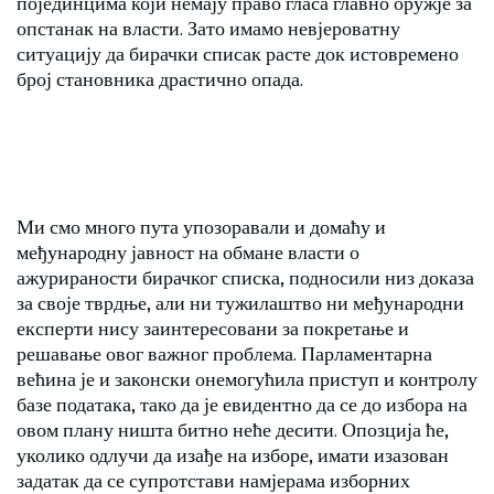
појединцима који немају право гласа главно оружје за
опстанак на власти. Зато имамо невјероватну
ситуацију да бирачки списак расте док истовремено
број становника драстично опада.
Ми смо много пута упозоравали и домаћу и
међународну јавност на обмане власти о
ажурираности бирачког списка, подносили низ доказа
за своје тврдње, али ни тужилаштво ни међународни
експерти нису заинтересовани за покретање и
решавање овог важног проблема. Парламентарна
већина је и законски онемогућила приступ и контролу
базе података, тако да је евидентно да се до избора на
овом плану ништа битно неће десити. Опозција ће,
уколико одлучи да изађе на изборе, имати изазован
задатак да се супротстави намјерама изборних