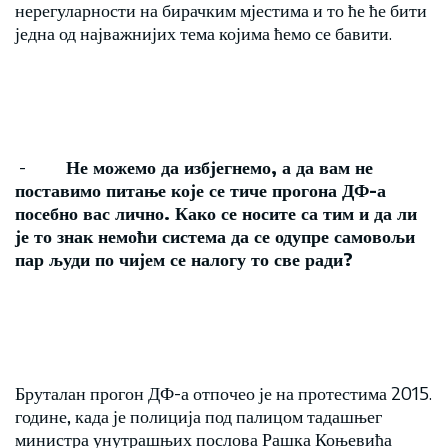
нерегуларности на бирачким мјестима и то ће ће бити
једна од најважнијих тема којима ћемо се бавити.
-
Не можемо да избјегнемо
, а да вам не
поставимо питање које се тиче прогона ДФ-а
посебно вас лично.
Како се носите са тим и да ли
је то знак немоћи система да се одупре самовољи
пар људи по чијем се налогу то све ради
?
Бруталан прогон ДФ-а отпочео је на протестима 2015.
године, када је полиција под палицом тадашњег
министра унутрашњих послова Рашка Коњевића