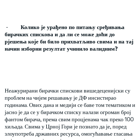
-
Колико је урађено по питању сређивања
бирачких спискова и да ли се може доћи до
рјешења које би било прихватљиво свима и на тај
начин изборни резултат учинило валидним
?
Неажурирани бирачки спискови вишедеценијски су
проблем на чијем решавању је ДФ инсистирао
годинама. Ових дана и медији се баве том тематиком и
јасно је да се у бирачком списку налази огроман број
фантом бирача, према свим процјенама чак преко 100
хиљада. Свима у Црној Гори је познато да је, поред
злоупотреба државних ресурса, омогућавање гласања