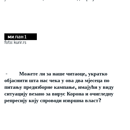
foto: kurir.rs
-
Можете ли за наше читаоце,
укратко
објаснити шта нас чека у ова два мјесеца по
питању предизборне кампање
,
имајући у виду
ситуацију везано за вирус Корона и очигледну
репресију коју спроводи извршна власт
?