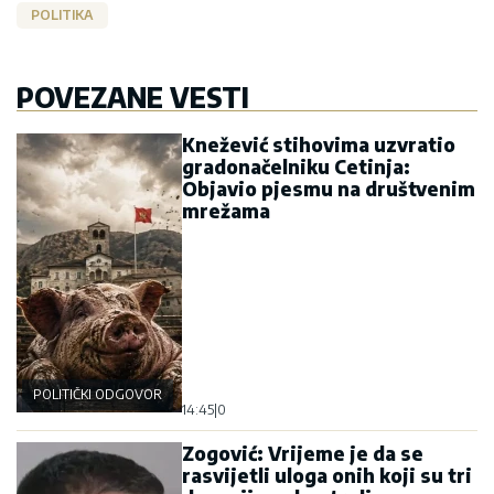
POLITIKA
POVEZANE VESTI
Knežević stihovima uzvratio
gradonačelniku Cetinja:
Objavio pjesmu na društvenim
mrežama
POLITIČKI ODGOVOR
14:45
|
0
Zogović: Vrijeme je da se
rasvijetli uloga onih koji su tri