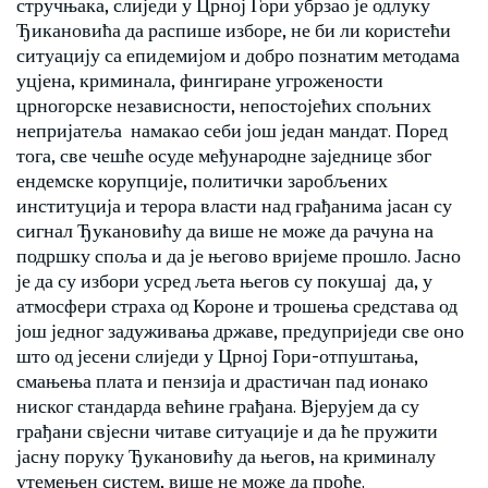
стручњака, слиједи у Црној Гори убрзао је одлуку
Ђикановића да распише изборе, не би ли користећи
ситуацију са епидемијом и добро познатим методама
уцјена, криминала, фингиране угрожености
црногорске независности, непостојећих спољних
непријатеља намакао себи још један мандат. Поред
тога, све чешће осуде међународне заједнице због
ендемске корупције, политички заробљених
институција и терора власти над грађанима јасан су
сигнал Ђукановићу да више не може да рачуна на
подршку споља и да је његово вријеме прошло. Јасно
је да су избори усред љета његов су покушај да, у
атмосфери страха од Короне и трошења средстава од
још једног задуживања државе, предуприједи све оно
што од јесени слиједи у Црној Гори-отпуштања,
смањења плата и пензија и драстичан пад ионако
ниског стандарда већине грађана. Вјерујем да су
грађани свјесни читаве ситуације и да ће пружити
јасну поруку Ђукановићу да његов, на криминалу
утемењен систем, више не може да прође.