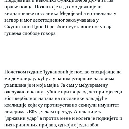
прање новца. Познато је и да смо доживјели
киднаповање посланика Медојевића и стављања у
затвор и мог десетодневног закључавања у
Скупштини Црне Горе због неуставног покушаја
гушења слободе говора.
Почетком године Ђукановић је послао специјалце да
ми демолирају кућу а у раним јутарњим часовима
ухапшена је и моја мајка. Ја сам у међувремену
одслужио и казну кућног притвора од четири мјесеца
због вербалног напада на посланике владајуће
коалиције који су противуставно скинули имунитет
лидерима ДФ-а, чекам пресуду Апелације за
"државни удар" а против мене и колега је поднијето и
низ кривичних пријава, од којих једна због