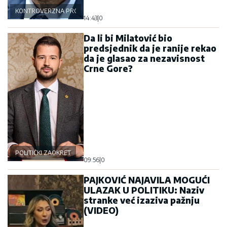
KONTROVERZNA PROŠLOST
14:43
|
0
Da li bi Milatović bio
predsjednik da je ranije rekao
da je glasao za nezavisnost
Crne Gore?
POLITIČKI ZAOKRET
09:56
|
0
PAJKOVIĆ NAJAVILA MOGUĆI
ULAZAK U POLITIKU: Naziv
stranke već izaziva pažnju
(VIDEO)