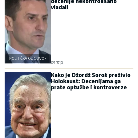
decenije nekontrolisano
vladali
POLITIČKA ODGOVORNOST
09:37
|
0
Kako je Džordž Soroš preživio
Holokaust: Decenijama ga
prate optužbe i kontroverze