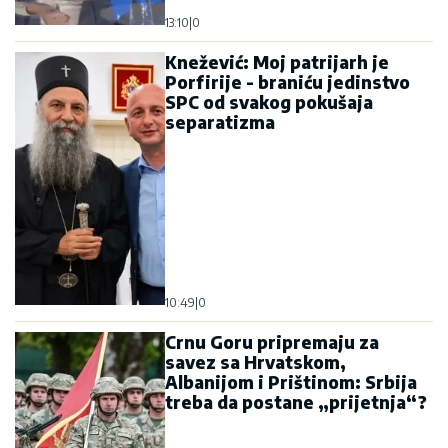
13:10
|
0
Knežević: Moj patrijarh je
Porfirije - braniću jedinstvo
SPC od svakog pokušaja
separatizma
10:49
|
0
Crnu Goru pripremaju za
savez sa Hrvatskom,
Albanijom i Prištinom: Srbija
treba da postane „prijetnja“?