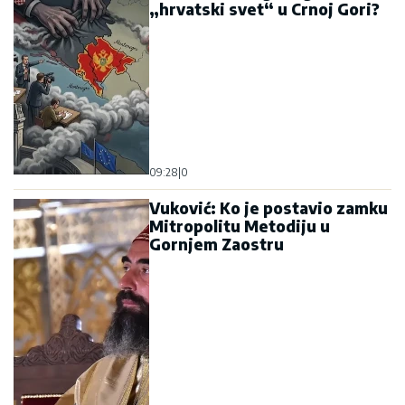
„hrvatski svet“ u Crnoj Gori?
09:28
|
0
Vuković: Ko je postavio zamku
Mitropolitu Metodiju u
Gornjem Zaostru