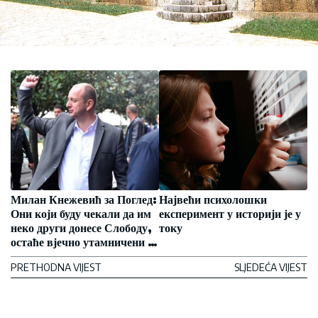
Милан Кнежевић за Поглед:
Највећи психолошки
Они који буду чекали да им
експеримент у историји је у
неко други донесе Слободу,
току
остаће вјечно утамничени у
својим страховима
PRETHODNA VIJEST
SLJEDEĆA VIJEST