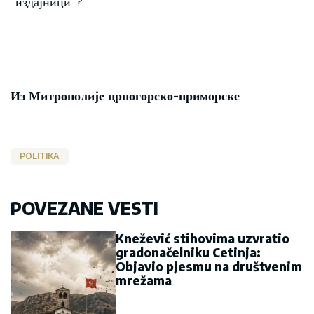
”издајници”?
Из Митрополије црногорско-приморске
POLITIKA
POVEZANE VESTI
Knežević stihovima uzvratio
gradonačelniku Cetinja:
Objavio pjesmu na društvenim
mrežama