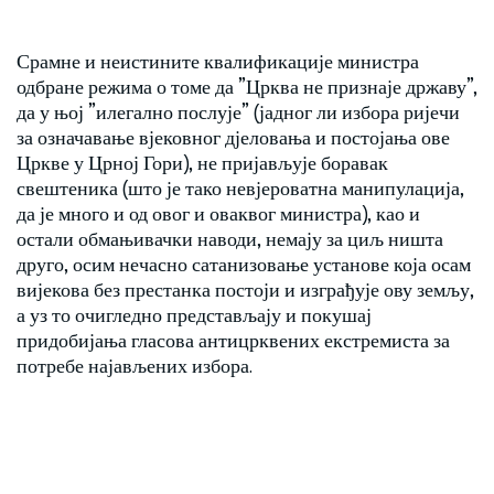
Срамне и неистините квалификације министра
одбране режима о томе да ”Црква не признаје државу”,
да у њој ”илегално послује” (јадног ли избора ријечи
за означавање вјековног дјеловања и постојања ове
Цркве у Црној Гори), не пријављује боравак
свештеника (што је тако невјероватна манипулација,
да је много и од овог и оваквог министра), као и
остали обмањивачки наводи, немају за циљ ништа
друго, осим нечасно сатанизовање установе која осам
вијекова без престанка постоји и изграђује ову земљу,
а уз то очигледно представљају и покушај
придобијања гласова антицрквених екстремиста за
потребе најављених избора.