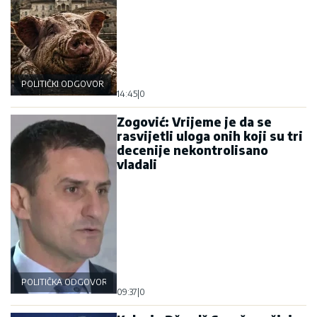
POLITIČKI ODGOVOR
14:45
|
0
Zogović: Vrijeme je da se
rasvijetli uloga onih koji su tri
decenije nekontrolisano
vladali
POLITIČKA ODGOVORNOST
09:37
|
0