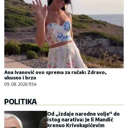
Ana Ivanović ovo sprema za ručak: Zdravo,
ukusno i brzo
09. 08. 2026 11:54
POLITIKA
Od „izdaje narodne volje“ do
istog narativa: Je li Mandić
krenuo Krivokapićevim