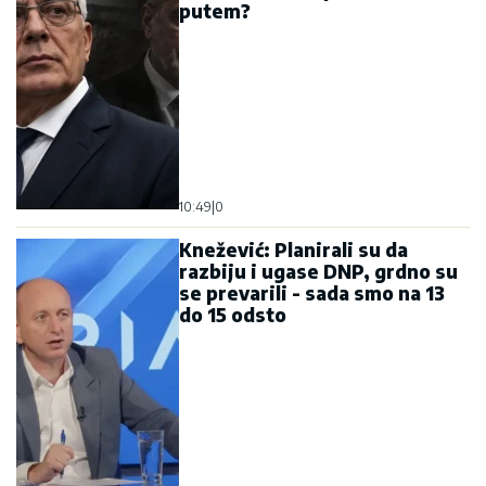
putem?
10:49
|
0
Knežević: Planirali su da
razbiju i ugase DNP, grdno su
se prevarili - sada smo na 13
do 15 odsto