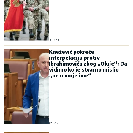
10:26
|
0
Knežević pokreće
interpelaciju protiv
Ibrahimovića zbog „Oluje“: Da
vidimo ko je stvarno mislio
„ne u moje ime“
09:42
|
0