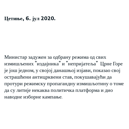
Цетиње, 6. јул 2020.
Министар задужен за одбрану режима од свих
измишљених ”издајника” и ”непријатеља” Црне Горе
је још једном, у својој данашњој изјави, показао свој
острашћени антицрквени став, покушавајући да
протури режимску пропагандну измишљотину о томе
да су литије некаква политичка платформа и дио
наводне изборне кампање.