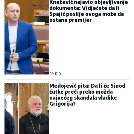
Knežević najavio objavljivanje
dokumenta: Vidjećete da li
Spajić poslije ovoga može da
ostane premijer
09:17
|
0
Medojević pita: Da li će Sinod
ćutke preći preko možda
najvećeg skandala vladike
Grigorija?