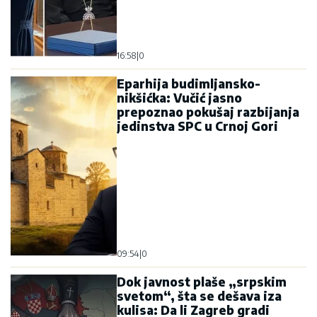
16:58
|
0
Eparhija budimljansko-
nikšićka: Vučić jasno
prepoznao pokušaj razbijanja
jedinstva SPC u Crnoj Gori
09:54
|
0
Dok javnost plaše „srpskim
svetom“, šta se dešava iza
kulisa: Da li Zagreb gradi