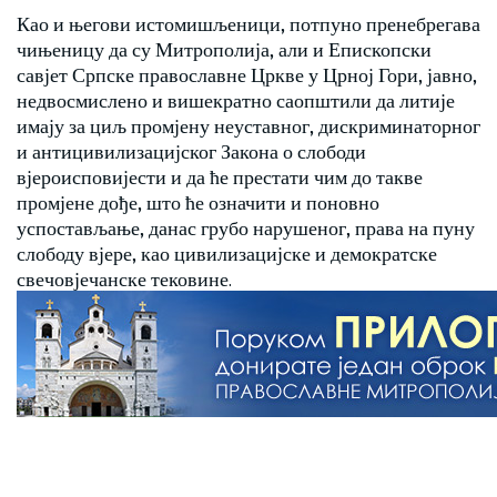
Као и његови истомишљеници, потпуно пренебрегава
чињеницу да су Митрополија, али и Епископски
савјет Српске православне Цркве у Црној Гори, јавно,
недвосмислено и вишекратно саопштили да литије
имају за циљ промјену неуставног, дискриминаторног
и антицивилизацијског Закона о слободи
вјероисповијести и да ће престати чим до такве
промјене дође, што ће означити и поновно
успостављање, данас грубо нарушеног, права на пуну
слободу вјере, као цивилизацијске и демократске
свечовјечанске тековине.