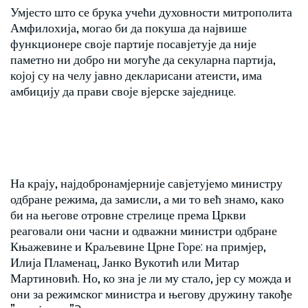
Умјесто што се брука учећи духовности митрополита
Амфилохија, могао би да покуша да највише
функционере своје партије посавјетује да није
паметно ни добро ни могуће да секуларна партија,
којој су на челу јавно декларисани атеисти, има
амбицију да прави своје вјерске заједнице.
На крају, најдобронамјерније савјетујемо министру
одбране режима, да замисли, а ми то већ знамо, како
би на његове отровне стрелице према Цркви
реаговали они часни и одважни министри одбране
Књажевине и Краљевине Црне Горе: на примјер,
Илија Пламенац, Јанко Вукотић или Митар
Мартиновић. Но, ко зна је ли му стало, јер су можда и
они за режимског министра и његову дружину такође