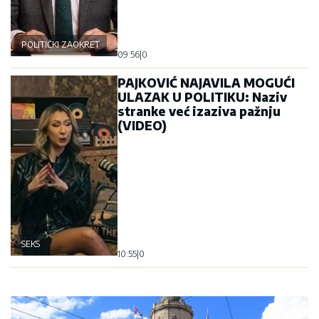
POLITIČKI ZAOKRET
09:56
|
0
PAJKOVIĆ NAJAVILA MOGUĆI
ULAZAK U POLITIKU: Naziv
stranke već izaziva pažnju
(VIDEO)
SEKS
10:55
|
0