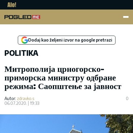
Pogled.me
Dodaj kao željeni izvor na google pretrazi
POLITIKA
Митрополија црногорско-
приморска министру одбране
режима: Саопштење за јавност
Autor:
zdravko.s
0
06.07.2020.
19:33