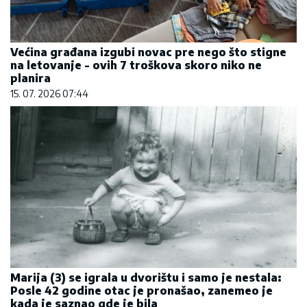
Većina građana izgubi novac pre nego što stigne
na letovanje - ovih 7 troškova skoro niko ne
planira
15. 07. 2026 07:44
Marija (3) se igrala u dvorištu i samo je nestala:
Posle 42 godine otac je pronašao, zanemeo je
kada je saznao gde je bila