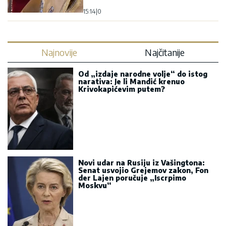
15:14
|
0
Najnovije
Najčitanije
Od „izdaje narodne volje“ do istog
narativa: Je li Mandić krenuo
Krivokapićevim putem?
Novi udar na Rusiju iz Vašingtona:
Senat usvojio Grejemov zakon, Fon
der Lajen poručuje „Iscrpimo
Moskvu“