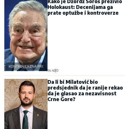
Kako je Džordž Soroš preživio
Holokaust: Decenijama ga
prate optužbe i kontroverze
KONTROVERZNA PROŠLOST
14:43
|
0
Da li bi Milatović bio
predsjednik da je ranije rekao
da je glasao za nezavisnost
Crne Gore?