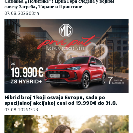
Сазнања „Политике”: Црна Гора следећа у војном
савезу Загреба, Тиране и Приштине
07. 08. 2026 09:14
Hibrid broj 1 koji osvaja Evropu, sada po
specijalnoj akcijskoj ceni od 19.990€ do 31.8.
03. 08. 2026 13:23