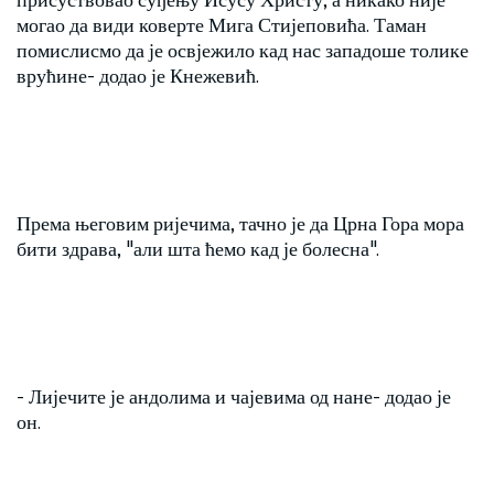
могао да види коверте Мига Стијеповића. Таман
помислисмо да је освјежило кад нас западоше толике
врућине- додао је Кнежевић.
Према његовим ријечима, тачно је да Црна Гора мора
бити здрава, "али шта ћемо кад је болесна".
- Лијечите је андолима и чајевима од нане- додао је
он.