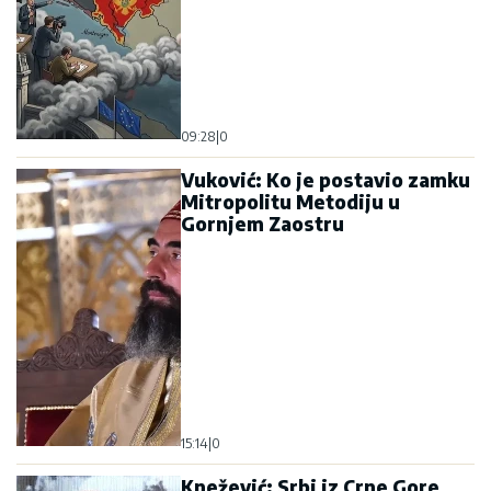
09:28
|
0
Vuković: Ko je postavio zamku
Mitropolitu Metodiju u
Gornjem Zaostru
15:14
|
0
Knežević: Srbi iz Crne Gore