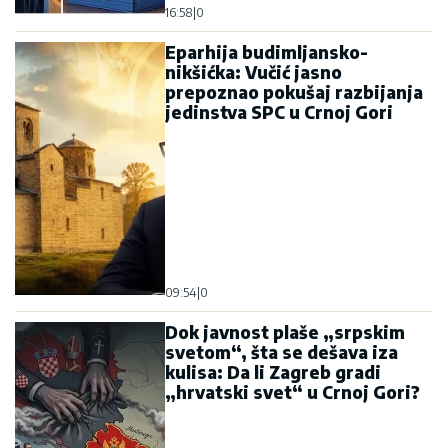
16:58
|
0
Eparhija budimljansko-
nikšićka: Vučić jasno
prepoznao pokušaj razbijanja
jedinstva SPC u Crnoj Gori
09:54
|
0
Dok javnost plaše „srpskim
svetom“, šta se dešava iza
kulisa: Da li Zagreb gradi
„hrvatski svet“ u Crnoj Gori?