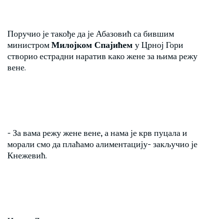
Поручио је такође да је Абазовић са бившим
министром
Милојком Спајићем
у Црној Гори
створио естрадни наратив како жене за њима режу
вене.
- За вама режу жене вене, а нама је крв пуцала и
морали смо да плаћамо алиментацију- закључио је
Кнежевић.