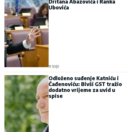
Dritana Abazovića i Ranka
Ubovića
11:50
|
0
Odloženo suđenje Katniću i
Čađenoviću: Bivši GST tražio
dodatno vrijeme za uvid u
spise