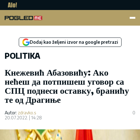
Pogled.me
Dodaj kao željeni izvor na google pretrazi
POLITIKA
Кнежевић Абазовићу: Ако
нећеш да потпишеш уговор са
СПЦ поднеси оставку, бранићу
те од Драгиње
Autor:
zdravko.s
0
20.07.2022.
14:28