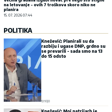
na letovanje - ovih 7 troškova skoro niko ne
planira
15. 07. 2026 07:44
POLITIKA
Knežević: Planirali su da
razbiju i ugase DNP, grdno su
se prevarili - sada smo na 13
do 15 odsto
13:10
|
0
Knežević: Moj patrijarh je