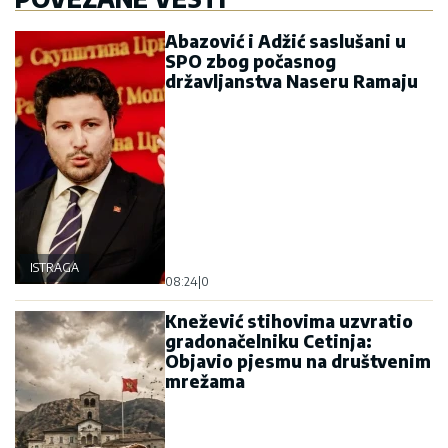
Abazović i Adžić saslušani u
SPO zbog počasnog
državljanstva Naseru Ramaju
ISTRAGA
08:24
|
0
Knežević stihovima uzvratio
gradonačelniku Cetinja:
Objavio pjesmu na društvenim
mrežama