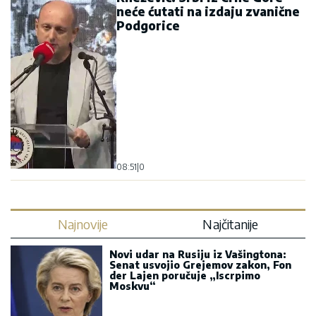
neće ćutati na izdaju zvanične
Podgorice
08:51
|
0
Najnovije
Najčitanije
Novi udar na Rusiju iz Vašingtona:
Senat usvojio Grejemov zakon, Fon
der Lajen poručuje „Iscrpimo
Moskvu“