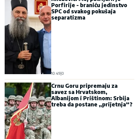
Porfirije - braniću jedinstvo
SPC od svakog pokušaja
separatizma
10:49
|
0
Crnu Goru pripremaju za
savez sa Hrvatskom,
Albanijom i Prištinom: Srbija
treba da postane „prijetnja“?