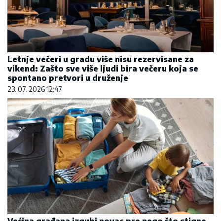
Letnje večeri u gradu više nisu rezervisane za
vikend: Zašto sve više ljudi bira večeru koja se
spontano pretvori u druženje
23. 07. 2026 12:47
Većina građana izgubi novac pre nego što stigne