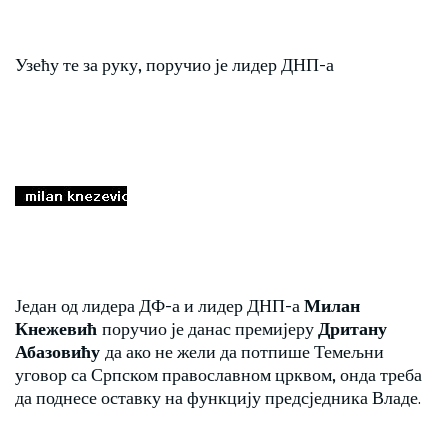
Узећу те за руку, поручио је лидер ДНП-а
Један од лидера ДФ-а и лидер ДНП-а
Милан
Кнежевић
поручио је данас премијеру
Дритану
Абазовићу
да ако не жели да потпише Темељни
уговор са Српском православном црквом, онда треба
да поднесе оставку на функцију предсједника Владе.