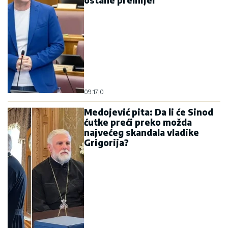
09:17
|
0
Medojević pita: Da li će Sinod
ćutke preći preko možda
najvećeg skandala vladike
Grigorija?