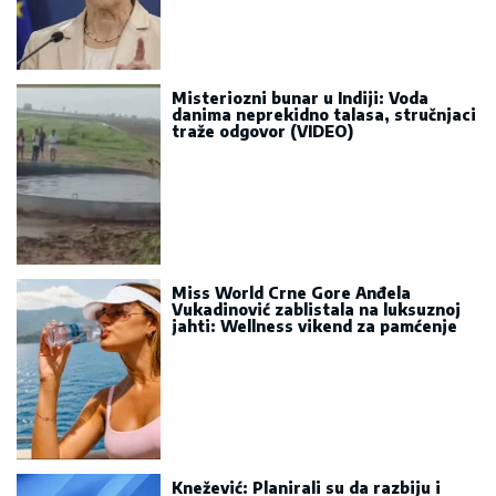
Misteriozni bunar u Indiji: Voda
danima neprekidno talasa, stručnjaci
traže odgovor (VIDEO)
Miss World Crne Gore Anđela
Vukadinović zablistala na luksuznoj
jahti: Wellness vikend za pamćenje
Knežević: Planirali su da razbiju i