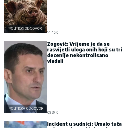
POLITIČKI ODGOVOR
14:45
|
0
Zogović: Vrijeme je da se
rasvijetli uloga onih koji su tri
decenije nekontrolisano
vladali
POLITIČKA ODGOVORNOST
09:37
|
0
Incident u sudnici: Umalo tuča