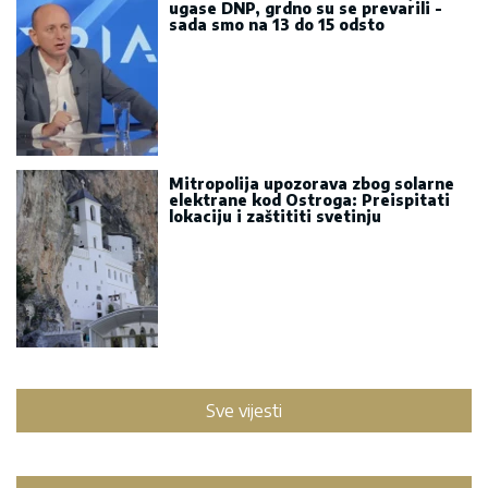
ugase DNP, grdno su se prevarili -
sada smo na 13 do 15 odsto
Mitropolija upozorava zbog solarne
elektrane kod Ostroga: Preispitati
lokaciju i zaštititi svetinju
Sve vijesti