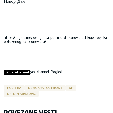
Извор: Дан
https://pogled.me/postignuca-po-milu-djukanovic-odlikuje-covjeka-
optuzenog-za-pronevjeru/
;ab_channel=Pogled
POLITIKA
DEMOKRATSKI FRONT
DF
DRITAN ABAZOVIC
POVEZANE VESTI