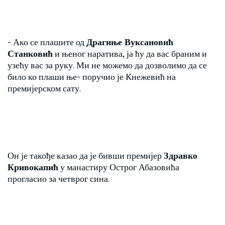
- Ако се плашите од
Драгиње Вуксановић
Станковић
и њеног наратива, ја ћу да вас браним и
узећу вас за руку. Ми не можемо да дозволимо да се
било ко плаши ње- поручио је Кнежевић на
премијерском сату.
Он је такође казао да је бивши премијер
Здравко
Кривокапић
у манастиру Острог Абазовића
прогласио за четврог сина.