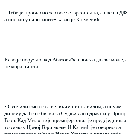
- Тебе је прогласио за свог четвртог сина, а нас из ДФ-
а послао у сиротиште- казао је Кнежевић.
Како је поручио, код Абазовића изгледа да све може, а
не мора ништа.
- Суочили смо се са великим ништавилом, а немам
дилему да ће се битка за Судњи дан одржати у Црној
Гори. Кад Мило није премијер, онда је предсједник, а
то само у Црној Гори може. И Катнић је говорио да
присуствовао суђењу Исусу Христу, а никако није