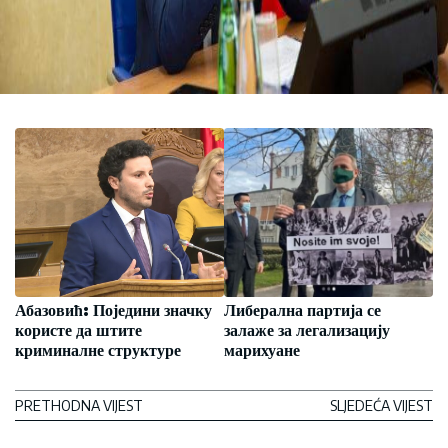
Абазовић: Поједини значку
Либерална партија се
користе да штите
залаже за легализацију
криминалне структуре
марихуане
PRETHODNA VIJEST
SLJEDEĆA VIJEST