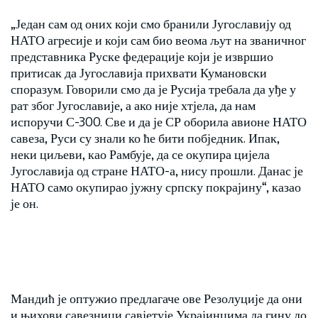
„Један сам од оних који смо бранили Југославију од
НАТО агресије и који сам био веома љут на званичног
представника Руске федерације који је извршио
притисак да Југославија прихвати Кумановски
споразум. Говорили смо да је Русија требала да уђе у
рат због Југославије, а ако није хтјела, да нам
испоручи С-300. Све и да је СР оборила авионе НАТО
савеза, Руси су знали ко ће бити побједник. Ипак,
неки циљеви, као Рамбује, да се окупира цијела
Југославија од стране НАТО-а, нису прошли. Данас је
НАТО само окупирао јужну српску покрајину“, казао
је он.
Мандић је оптужио предлагаче ове Резолуције да они
и њихови савезници савјетује Украјинцима да гину до