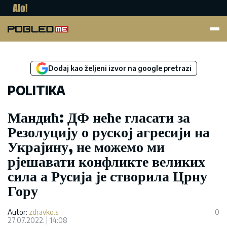
Pogled.me
Dodaj kao željeni izvor na google pretrazi
POLITIKA
Мандић: ДФ неће гласати за
Резолуцију о руској агресији на
Украјину, не можемо ми
рјешавати конфликте великих
сила а Русија је створила Црну
Гору
Autor:
zdravko.s
0
27.07.2022.
14:08