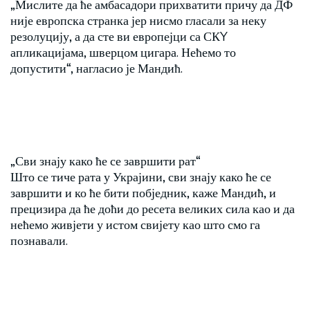
„Мислите да ће амбасадори прихватити причу да ДФ
није европска странка јер нисмо гласали за неку
резолуцију, а да сте ви европејци са СКY
апликацијама, шверцом цигара. Нећемо то
допустити“, нагласио је Мандић.
„Сви знају како ће се завршити рат“
Што се тиче рата у Украјини, сви знају како ће се
завршити и ко ће бити побједник, каже Мандић, и
прецизира да ће доћи до ресета великих сила као и да
нећемо живјети у истом свијету као што смо га
познавали.