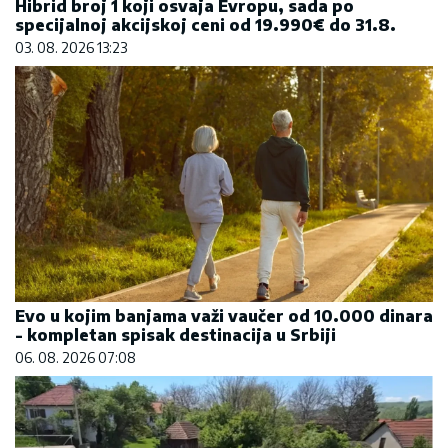
Hibrid broj 1 koji osvaja Evropu, sada po
specijalnoj akcijskoj ceni od 19.990€ do 31.8.
03. 08. 2026 13:23
Evo u kojim banjama važi vaučer od 10.000 dinara
- kompletan spisak destinacija u Srbiji
06. 08. 2026 07:08