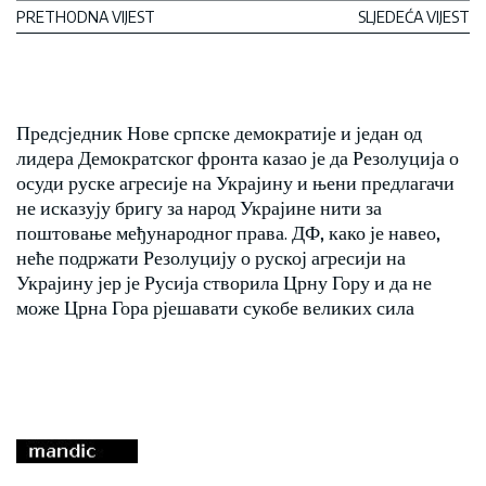
PRETHODNA VIJEST
SLJEDEĆA VIJEST
Предсједник Нове српске демократије и један од
лидера Демократског фронта казао је да Резолуција о
осуди руске агресије на Украјину и њени предлагачи
не исказују бригу за народ Украјине нити за
поштовање међународног права. ДФ, како је навео,
неће подржати Резолуцију о руској агресији на
Украјину јер је Русија створила Црну Гору и да не
може Црна Гора рјешавати сукобе великих сила