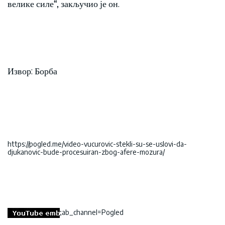
велике силе“, закључио је он.
Извор: Борба
https://pogled.me/video-vucurovic-stekli-su-se-uslovi-da-
djukanovic-bude-procesuiran-zbog-afere-mozura/
;ab_channel=Pogled