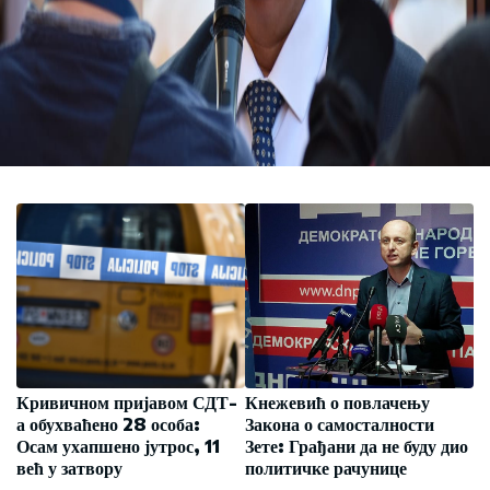
Кривичном пријавом СДТ-
Кнежевић о повлачењу
а обухваћено 28 особа:
Закона о самосталности
Осам ухапшено јутрос, 11
Зете: Грађани да не буду дио
већ у затвору
политичке рачунице