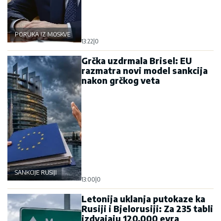
PORUKA IZ MOSKVE
13:22
|
0
Grčka uzdrmala Brisel: EU
razmatra novi model sankcija
nakon grčkog veta
SANKCIJE RUSIJI
13:00
|
0
Letonija uklanja putokaze ka
Rusiji i Bjelorusiji: Za 235 tabli
izdvajaju 120.000 evra