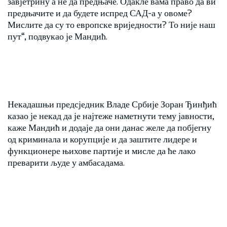
завјетрину а не да предњаче. Одакле вама право да ви
предњачите и да будете испред САД-а у овоме?
Мислите да су то европске вриједности? То није наш
пут“, подвукао је Мандић.
Некадашњи предсједник Владе Србије Зоран Ђинђић
казао је некад да је најтеже наметнути тему јавности,
каже Мандић и додаје да они данас желе да побјегну
од криминала и корупције и да заштите лидере и
функционере њихове партије и мисле да ће лако
преварити људе у амбасадама.