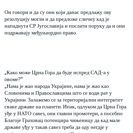
Он говори и да су они који данас предлажу ову
резолуцију могли и да предложе сличну кад је
нападнута СР Југославија и послати поруку да и они
подржавају међунаордно право.
„Како може Црна Гора да буде испред САД-а у
овоме?“
„Нама је жао народа Украјине, нама је жао као
Словенима и Православцима што се води рат у
Украјини. Залажемо се за територијални интегритет
сваке државе на планети. Ипак, одлуком да Црна Гора
уђе у НАТО савез, они главни промотери, а посебно
Благоје Граховац потенцира чињеницу да кад мале
државе уђу у такав савез треба да оду негдје у