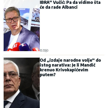
IBRA“ Vučić: Pa da vidimo šta
će da rade Albanci
15:55
|
0
Od „izdaje narodne volje“ do
istog narativa: Je li Mandić
krenuo Krivokapićevim
putem?