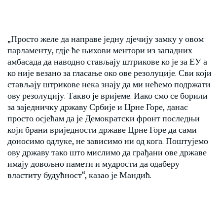
„Просто желе да направе једну дјечију замку у овом
парламенту, гдје ће њихови ментори из западних
амбасада да наводно стављају штрикове ко је за ЕУ а
ко није везано за гласање око ове резолуције. Сви који
стављају штрикове нека знају да ми нећемо подржати
ову резолуцију. Такво је вријеме. Иако смо се борили
за заједничку државу Србије и Црне Горе, данас
просто осјећам да је Демократски фронт последњи
који брани вриједности државе Црне Горе да сами
доносимо одлуке, не зависимо ни од кога. Поштујемо
ову државу тако што мислимо да грађани ове државе
имају довољно памети и мудрости да одаберу
властиту будућност“, казао је Мандић.