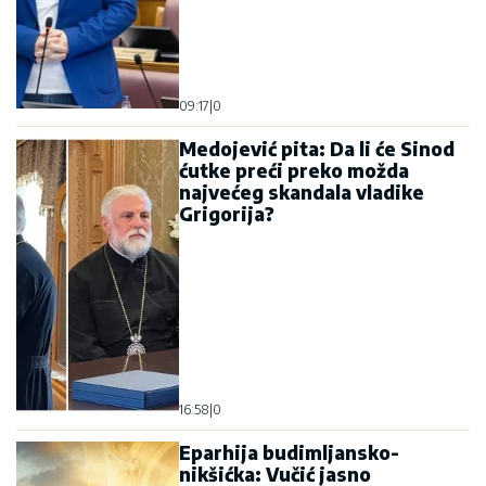
09:17
|
0
Medojević pita: Da li će Sinod
ćutke preći preko možda
najvećeg skandala vladike
Grigorija?
16:58
|
0
Eparhija budimljansko-
nikšićka: Vučić jasno