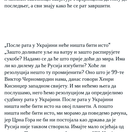
последњег, а сви знају како ће се рат завршити.
„После рата у Украјини неће ништа бити исто“
„Зашто доливате уље на ватру и зашто распирујете
сукобе? Надамо се да ће што прије доћи до мира. Има
ли ко дилему да ће Русија изгубити? Хоће ли
резолуција нешто ту промијенити? Оно што је 99-те
Виктор Черномирдин нама, данас говори Хенри
Кисинџер западном свијету. И ми нећемо њега да
послушамо, него ћемо резолуцијом да опредијелимо
судбину рата у Украјини. После рата у Украјини
ништа неће бити исто на овој планети. А пошто
ништа неће бити исто, ми морамо да поведемо рачуна,
јер Црна Гора не би ни постојала као држава да је
Русија није таквом створила. Имајте мало осјећаја од