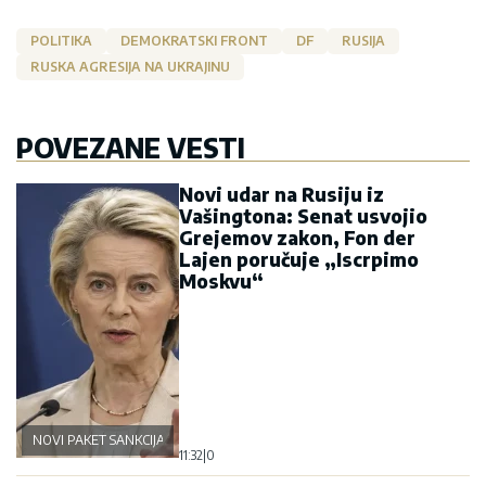
POLITIKA
DEMOKRATSKI FRONT
DF
RUSIJA
RUSKA AGRESIJA NA UKRAJINU
POVEZANE VESTI
Novi udar na Rusiju iz
Vašingtona: Senat usvojio
Grejemov zakon, Fon der
Lajen poručuje „Iscrpimo
Moskvu“
NOVI PAKET SANKCIJA
11:32
|
0