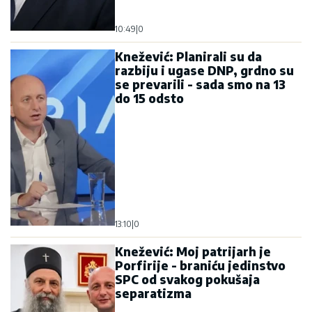
10:49
|
0
Knežević: Planirali su da
razbiju i ugase DNP, grdno su
se prevarili - sada smo na 13
do 15 odsto
13:10
|
0
Knežević: Moj patrijarh je
Porfirije - braniću jedinstvo
SPC od svakog pokušaja
separatizma