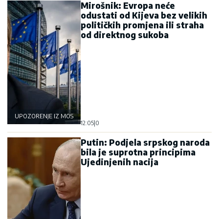
Mirošnik: Evropa neće
odustati od Kijeva bez velikih
političkih promjena ili straha
od direktnog sukoba
UPOZORENJE IZ MOSKVE
12:05
|
0
Putin: Podjela srpskog naroda
bila je suprotna principima
Ujedinjenih nacija