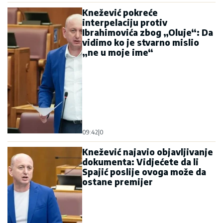
Knežević pokreće
interpelaciju protiv
Ibrahimovića zbog „Oluje“: Da
vidimo ko je stvarno mislio
„ne u moje ime“
09:42
|
0
Knežević najavio objavljivanje
dokumenta: Vidjećete da li
Spajić poslije ovoga može da
ostane premijer