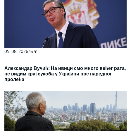
09. 08. 2026 16:41
Александар Вучић: На ивици смо много већег рата,
не видим крај сукоба у Украјини пре наредног
пролећа