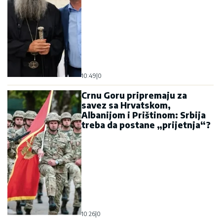
10:49
|
0
Crnu Goru pripremaju za
savez sa Hrvatskom,
Albanijom i Prištinom: Srbija
treba da postane „prijetnja“?
10:26
|
0