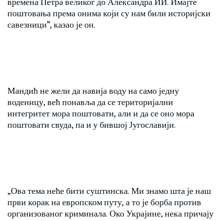
времена Петра великог до Александра ИИ. Имајте
поштовања према онима који су нам били историјски
савезници“, казао је он.
Мандић не жели да навија воду на само једну
воденицу, већ понавља да се територијални
интегритет мора поштовати, али и да се оно мора
поштовати свуда, па и у бившој Југославији.
„Ова тема неће бити суштинска. Ми знамо шта је наш
први корак на европском путу, а то је борба против
организованог криминала. Око Украјине, нека причају