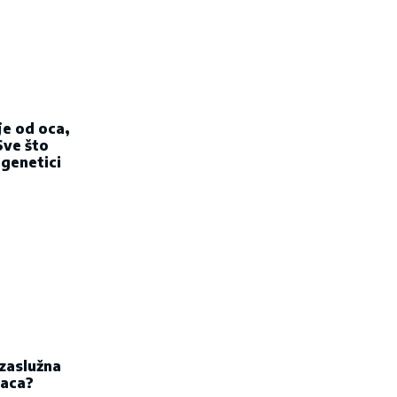
je od oca,
Sve što
 genetici
 zaslužna
naca?