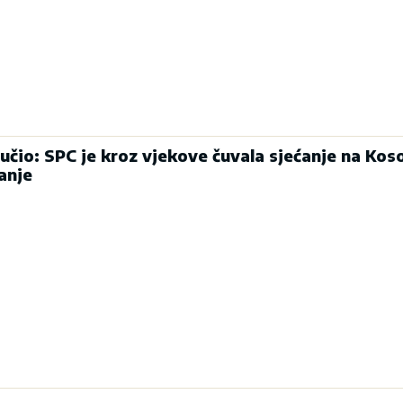
učio: SPC je kroz vjekove čuvala sjećanje na Koso
anje