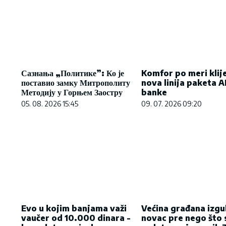
Сазнања „Политике”: Ко је
Komfor po meri klij
поставио замку Митрополиту
nova linija paketa 
Методију у Горњем Заостру
banke
05. 08. 2026 15:45
09. 07. 2026 09:20
Evo u kojim banjama važi
Većina građana izgu
vaučer od 10.000 dinara -
novac pre nego što 