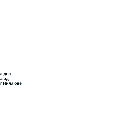
а два
а од
г Нила ове