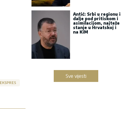
Antić: Srbi u regionu i
dalje pod pritiskom i
asimilacijom, najteže
stanje u Hrvatskoj i
na KiM
Sve vijesti
 EKSPRES