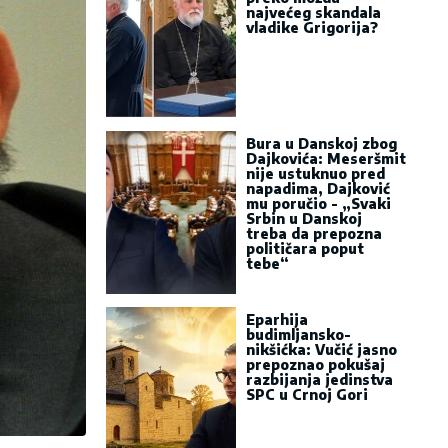
najvećeg skandala
vladike Grigorija?
Bura u Danskoj zbog
Dajkovića: Meseršmit
nije ustuknuo pred
napadima, Dajković
mu poručio - „Svaki
Srbin u Danskoj
treba da prepozna
političara poput
tebe“
Eparhija
budimljansko-
nikšićka: Vučić jasno
prepoznao pokušaj
razbijanja jedinstva
SPC u Crnoj Gori