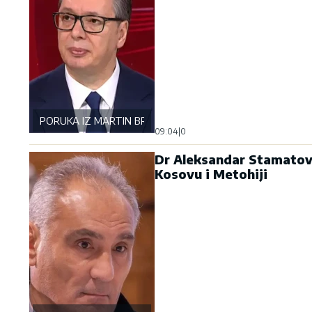
PORUKA IZ MARTIN BRODA
09:04
|
0
Dr Aleksandar Stamatovi
Kosovu i Metohiji