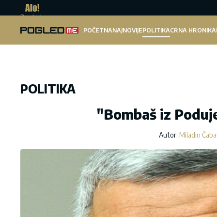
Pogled.me
POČETNA
NAJNOVIJE
POLITIKA
CRNA HRONIKA
POLITIKA
"Bombaš iz Poduje
Autor:
Miladin Čaba