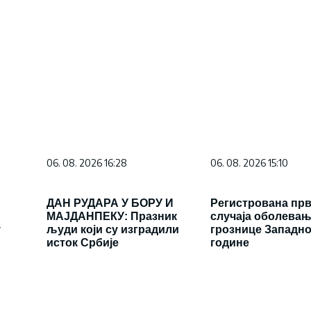
06. 08. 2026 16:28
06. 08. 2026 15:10
ДАН РУДАРА У БОРУ И
Регистрована прв
МАЈДАНПЕКУ: Празник
случаја оболевањ
у
људи који су изградили
грознице Западно
исток Србије
године