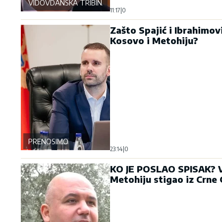
VIDOVDANSKA TRIBINA
11:17
|
0
Zašto Spajić i Ibrahimov
Kosovo i Metohiju?
PRENOSIMO
23:14
|
0
KO JE POSLAO SPISAK? Vr
Metohiju stigao iz Crne 