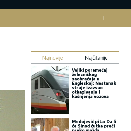
Najnovije
Najčitanije
Veliki poremećaj
železničkog
saobraćaja u
Engleskoj: Nestanak
struje izazvao
otkazivanja i
kašnjenja vozova
Medojević pita: Da li
će Sinod ćutke preći
preko možda