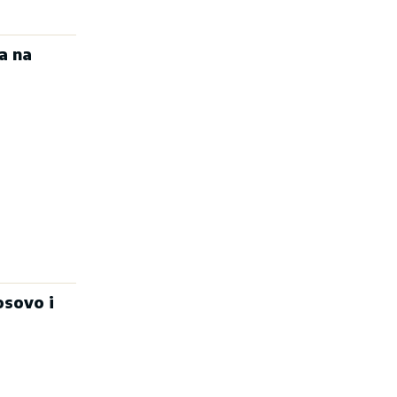
a na
osovo i