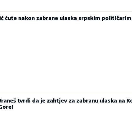
ić ćute nakon zabrane ulaska srpskim političarim
aneš tvrdi da je zahtjev za zabranu ulaska na K
Gore!