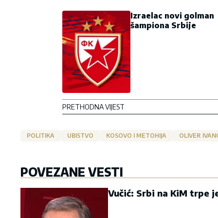
Izraelac novi golman
šampiona Srbije
PRETHODNA VIJEST
POLITIKA
UBISTVO
KOSOVO I METOHIJA
OLIVER IVAN
POVEZANE VESTI
Vučić: Srbi na KiM trpe je