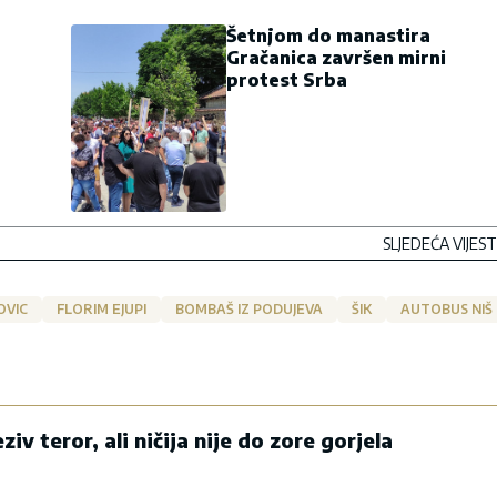
Šetnjom do manastira
Gračanica završen mirni
protest Srba
SLJEDEĆA VIJEST
OVIC
FLORIM EJUPI
BOMBAŠ IZ PODUJEVA
ŠIK
AUTOBUS NIŠ
ziv teror, ali ničija nije do zore gorjela