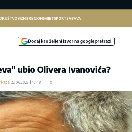
DRUŠTVO
BIZNIS
REGION
SVIJET
SPORT
ZABAVA
Dodaj kao željeni izvor na google pretrazi
va" ubio Olivera Ivanovića?
rkapa
22.06.2023.
16:48
0