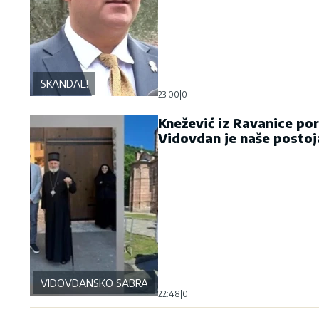
SKANDAL!
23:00
|
0
Knežević iz Ravanice por
Vidovdan je naše postoj
VIDOVDANSKO SABRANJE
22:48
|
0