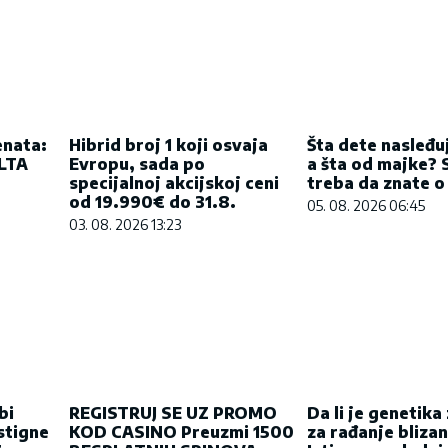
enata:
Hibrid broj 1 koji osvaja
Šta dete nasleđu
ALTA
Evropu, sada po
a šta od majke? 
specijalnoj akcijskoj ceni
treba da znate o
od 19.990€ do 31.8.
05. 08. 2026 06:45
03. 08. 2026 13:23
bi
REGISTRUJ SE UZ PROMO
Da li je genetika
stigne
KOD CASINO Preuzmi 1500
za rađanje bliza